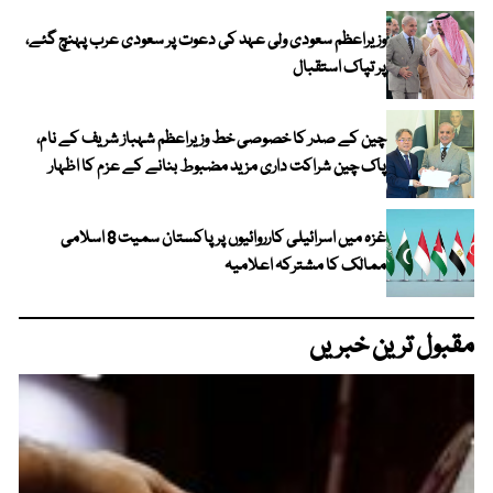
وزیراعظم سعودی ولی عہد کی دعوت پر سعودی عرب پہنچ گئے،
پر تپاک استقبال
چین کے صدر کا خصوصی خط وزیراعظم شہباز شریف کے نام،
پاک چین شراکت داری مزید مضبوط بنانے کے عزم کا اظہار
غزہ میں اسرائیلی کارروائیوں پر پاکستان سمیت 8 اسلامی
ممالک کا مشترکہ اعلامیہ
مقبول ترین خبریں