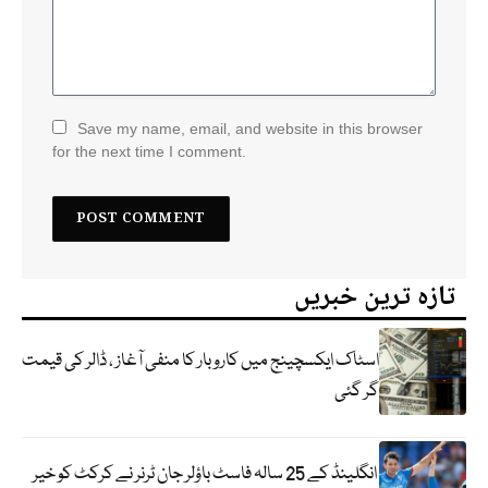
Save my name, email, and website in this browser
for the next time I comment.
تازہ ترین خبریں
اسٹاک ایکسچینج میں کاروبار کا منفی آغاز ، ڈالر کی قیمت
گر گئی
انگلینڈ کے 25 سالہ فاسٹ باؤلر جان ٹرنر نے کرکٹ کو خیر