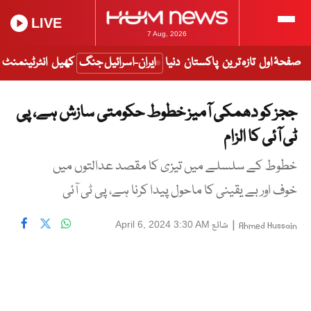
LIVE
7 Aug, 2026
صفحۂ اول
تازہ ترین
پاکستان
دنیا
ایران-اسرائیل جنگ
کھیل
انٹرٹینمنٹ
ججز کو دھمکی آمیز خطوط حکومتی سازش ہے، پی
ٹی آئی کا الزام
خطوط کے سلسلے میں تیزی کا مقصد عدالتوں میں
خوف اور بے یقینی کا ماحول پیدا کرنا ہے، پی ٹی آئی
|
شائع
April 6, 2024 3:30 AM
Ahmed Hussain