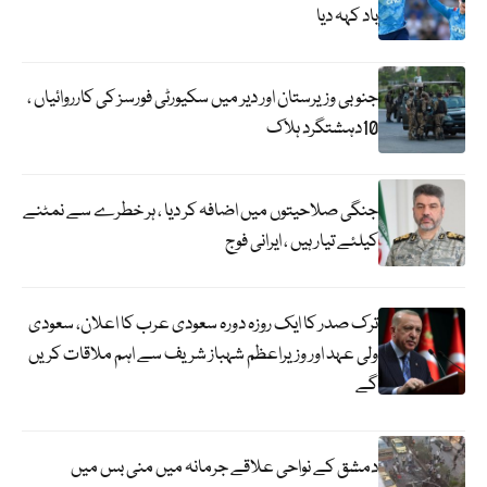
باد کہہ دیا
جنوبی وزیرستان اور دیر میں سکیورٹی فورسز کی کارروائیاں ،
10دہشتگرد ہلاک
جنگی صلاحیتوں میں اضافہ کر دیا ، ہر خطرے سے نمٹنے
کیلئے تیار ہیں ، ایرانی فوج
ترک صدر کا ایک روزہ دورہ سعودی عرب کا اعلان، سعودی
ولی عہد اور وزیراعظم شہباز شریف سے اہم ملاقات کریں
گے
دمشق کے نواحی علاقے جرمانہ میں منی بس میں