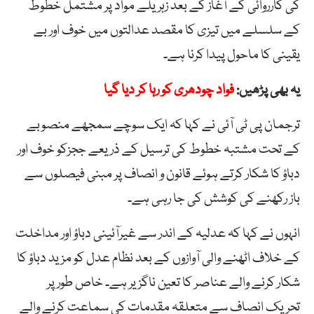
کی کارروائی کے آغاز کے بعد زہریلے مواد پر مشتمل خطوط
کے سلسلے میں تیزی کا مقصد عدالتوں میں خوف اور بے
یقینی کا ماحول پیدا کرنا ہے۔
یہ بھی پڑھیں:
فواد چودھری کو رہا کر دیا گیا
ترجمان پی ٹی آئی نے کہا کہ ایک سوچے سمجھے منصوبے
کے تحت مشتبہ خطوط کی ترسیل کے ذریعے ججزکو خوف اور
دباؤ کا شکار کرتے ہوئے قانون و انصاف پر مبنی فیصلوں سے
باز رکھنے کی کوشش کی جا رہی ہے۔
انہوں نے کہا کہ عدلیہ کے اندر سے غیرآئینی دباؤ اور مداخلت
کے خلاف اٹھنے والی آوازوں کے بعد نظام عدل کو مزید دباؤ کا
شکار کرنے والے عناصر کا تعین ناگزیر ہے۔ خاص طور پر
تحریک انصاف سے متعلقہ مقدمات کی سماعت کرنے والے