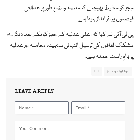
ججز کو خطوط بھیجنے کا مقصد واضح طور پر عدالتی
فیصلوں پر اثر انداز ہونا ہے۔
پی ٹی آئی نے کہا کہ اعلیٰ عدلیہ کے ججز کو یکے بعد دیگرے
مشکوک لفافوں کی ترسیل اتنہائی سنجیدہ معاملہ اور عدلیہ
پر براہِ راست حملہ ہے۔
PTI
judges letter
LEAVE A REPLY