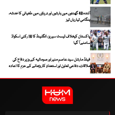
آئندہ 48 گھنٹوں میں بارشوں اور دریاؤں میں طغیانی کا خدشہ،
ہنگامی تیاریاں تیز
پاکستان کیخلاف ٹیسٹ سیریز ، انگلینڈ کا 16 رکنی اسکواڈ
سامنے آ گیا
فیلڈ مارشل سید عاصم منیر اور صومالیہ کے وزیر دفاع کی
ملاقات، دفاعی تعاون اور استعدادِ کار بڑھانے کے عزم کا اعادہ