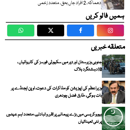
دھماکہ، 2 افراد جاں بحق، متعدد زخمی
ہمیں فالو کریں
WhatsApp
Twitter
Facebook
Faceboo
متعلقہ خبریں
جنوبی وزیرستان اور دیر میں سکیورٹی فورسز کی کارروائیاں ،
10دہشتگرد ہلاک
وزیراعظم کی اپوزیشن کو مذاکرات کی دعوت، اوپن ایجنڈے پر
بات ہوگی، طارق فضل چودھری
بیوروکریسی میں بڑے پیمانے پر تقرر و تبادلے، متعدد اہم عہدوں
پر نئی تعیناتیاں