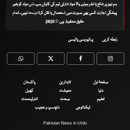
ہم نیوز پر شائع یا نشر ہونے والا مواد ادارتی ٹیم کی کاوش ہے۔ اس مواد کو بغیر
پیشگی اجازت کسی بھی صورت میں استعمال یا نقل کرنا درست نہیں۔ تمام
حقوق محفوظ ہیں © 2026
رابطہ کریں
پرائیویسی پالیسی
WhatsApp
Twitter
Facebook
Faceboo
صفحۂ اول
تازہ ترین
پاکستان
دنیا
معیشت
کھیل
تعلیم
صحت
انٹرٹینمنٹ
ٹیکنالوجی
دلچسپ و عجیب
Pakistan News in Urdu