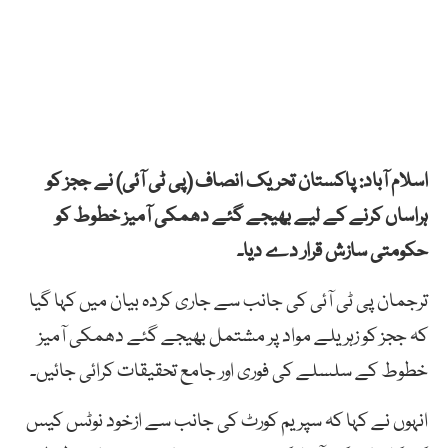
اسلام آباد: پاکستان تحریک انصاف (پی ٹی آئی) نے ججز کو
ہراساں کرنے کے لیے بھیجے گئے دھمکی آمیز خطوط کو
حکومتی سازش قرار دے دیا۔
ترجمان پی ٹی آئی کی جانب سے جاری کردہ بیان میں کہا گیا
کہ ججز کو زہریلے مواد پر مشتمل بھیجے گئے دھمکی آمیز
خطوط کے سلسلے کی فوری اور جامع تحقیقات کرائی جائیں۔
انہوں نے کہا کہ سپریم کورٹ کی جانب سے ازخود نوٹس کیس