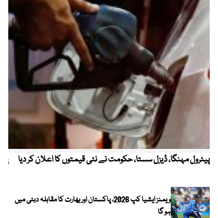
پیٹرول مہنگا، ڈیزل سستا، حکومت نے نئی قیمتوں کا اعلان کر دیا
پنج
ویمنز ایشیا کپ 2026، پاکستان اور بھارت کا مقابلہ دبئی میں
ہو گا