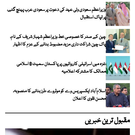
وزیراعظم سعودی ولی عہد کی دعوت پر سعودی عرب پہنچ گئے،
پر تپاک استقبال
چین کے صدر کا خصوصی خط وزیراعظم شہباز شریف کے نام،
پاک چین شراکت داری مزید مضبوط بنانے کے عزم کا اظہار
غزہ میں اسرائیلی کارروائیوں پر پاکستان سمیت 8 اسلامی
ممالک کا مشترکہ اعلامیہ
اسلام آباد ایکسپریس وے کو موٹروے طرز بنانے کا منصوبہ،
محسن نقوی کا اعلان
مقبول ترین خبریں