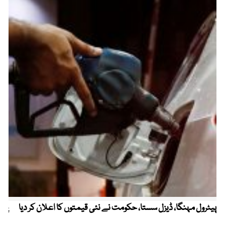
پیٹرول مہنگا، ڈیزل سستا، حکومت نے نئی قیمتوں کا اعلان کر دیا
پنج