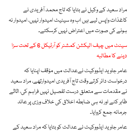
مراد سعید کے وکیل نے بتایا کہ تاج محمد آفریدی نے
کاغذات واپس لیے ہیں اب وہ سینیٹ امیدوار نہیں، امیدوار نہ
ہونے کی صورت میں اعتراض نہیں کرسکتے۔
سینٹ میں چیف الیکشن کمشنر کو آرٹیکل 6 کے تحت سزا
دینے کا مطالبہ
عامر جاوید ایڈووکیٹ نےعدالت میں مؤقف اپنایا کہ
درخواست دائر کرتے وقت تاج آفریدی امیدوارتھے، مراد سعید
نے مقدمات سے متعلق درست تفصیل نہیں فراہم کی، اثاثے
ظاہر کئے اور نہ ہی ضابطہ اخلاق کی خلاف ورزی پر عائد
جرمانہ جمع کروایا۔
عامر جاوید ایڈووکیٹ نے عدالت کو بتایا کہ مراد سعید کے