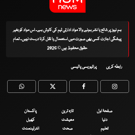
ہم نیوز پر شائع یا نشر ہونے والا مواد ادارتی ٹیم کی کاوش ہے۔ اس مواد کو بغیر
پیشگی اجازت کسی بھی صورت میں استعمال یا نقل کرنا درست نہیں۔ تمام
حقوق محفوظ ہیں © 2026
رابطہ کریں
پرائیویسی پالیسی
WhatsApp
Twitter
Facebook
Faceboo
صفحۂ اول
تازہ ترین
پاکستان
دنیا
معیشت
کھیل
تعلیم
صحت
انٹرٹینمنٹ