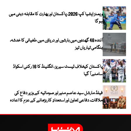
ویمنز ایشیا کپ 2026، پاکستان اور بھارت کا مقابلہ دبئی میں
ہو گا
آئندہ 48 گھنٹوں میں بارشوں اور دریاؤں میں طغیانی کا خدشہ،
ہنگامی تیاریاں تیز
پاکستان کیخلاف ٹیسٹ سیریز ، انگلینڈ کا 16 رکنی اسکواڈ
سامنے آ گیا
فیلڈ مارشل سید عاصم منیر اور صومالیہ کے وزیر دفاع کی
ملاقات، دفاعی تعاون اور استعدادِ کار بڑھانے کے عزم کا اعادہ