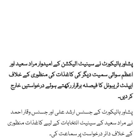
پشاور ہائیکورٹ نے سینیٹ الیکشن کے امیدوار مراد سعید اور
اعظم سواتی سمیت دیگر کی کاغذات کی منظوری کے خلاف
ایپلٹ ٹریبونل کا فیصلہ برقرار رکھتے ہوئے درخواستیں خارج
کر دیں۔
پشاور ہائیکورٹ کے جسٹس ارشد علی اور جسٹس وقار احمد
نے ‏مراد سعید کے سینیٹ انتخابات کے لیے کاغذات منظوری
کے خلاف دائر درخواست پر سماعت کی۔