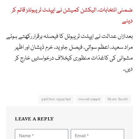
ضمنی انتخابات، الیکشن کمیشن نے ایپلٹ ٹریبونلز قائم کر
دیئے
بعدازاں عدالت نے ایپلٹ ٹریبونل کا فیصلہ برقرار رکھتے ہوئے
مراد سعید، اعظم سواتی، فیصل جاوید، خرم ذیشان اور اظہر
مشوانی کی کاغذات منظوری کیخلاف درخواستیں خارج کر
دیں۔
petition rejected
murad saeed
Azam Swati
LEAVE A REPLY