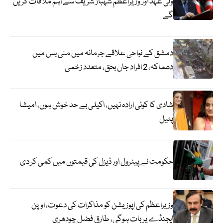
ولی عہد اور وزیراعظم شہباز شریف سے اہم ملاقات کریں
گے
دمشق کے نواحی علاقے جرمانہ میں منی بس میں
دھماکہ، 2 افراد جاں بحق، متعدد زخمی
شادی کا کوئی ارادہ نہیں، اکیلی بے حد خوش ہوں، امیشا
پٹیل
حکومت نے پیٹرول اور ڈیزل کی قیمتوں میں کمی کر دی
وزیراعظم کی اپوزیشن کو مذاکرات کی دعوت، اوپن
ایجنڈے پر بات ہوگی، طارق فضل چودھری