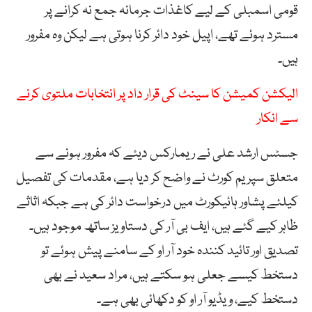
قومی اسمبلی کے لیے کاغذات جرمانہ جمع نہ کرانے پر
مسترد ہوئے تھے، اپیل خود دائر کرنا ہوتی ہے لیکن وہ مفرور
ہیں۔
الیکشن کمیشن کا سینٹ کی قرار داد پر انتخابات ملتوی کرنے
سے انکار
جسٹس ارشد علی نے ریمارکس دیئے کہ مفرور ہونے سے
متعلق سپریم کورٹ نے واضح کر دیا ہے، مقدمات کی تفصیل
کیلئے پشاور ہائیکورٹ میں درخواست دائر کی ہے جبکہ اثاثے
ظاہر کیے گئے ہیں، ایف بی آر کی دستاویز ساتھ موجود ہیں۔
تصدیق اور تائید کنندہ خود آر او کے سامنے پیش ہوئے تو
دستخط کیسے جعلی ہو سکتے ہیں، مراد سعید نے بھی
دستخط کیے، ویڈیو آر او کو دکھائی بھی ہے۔