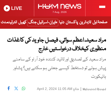
LIVE
7 Aug, 2026
صفحۂ اول
تازہ ترین
پاکستان
دنیا
ایران-اسرائیل جنگ
کھیل
انٹرٹینمنٹ
مراد سعید، اعظم سواتی، فیصل جاوید کی کاغذات
منظوری کیخلاف درخواستیں خارج
مراد سعید کے تصدیق اور تائید کنندہ خود آر او کے سامنے
پیش ہوئے تو دستخط کیسے جعلی ہو سکتے ہیں؟ پشاور
ہائیکورٹ
|
شائع
April 2, 2024 11:05 AM
Mehmood Ahmed