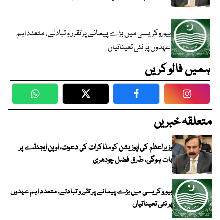
بیوروکریسی میں بڑے پیمانے پر تقرر و تبادلے، متعدد اہم
عہدوں پر نئی تعیناتیاں
ہمیں فالو کریں
WhatsApp
Twitter
Facebook
Faceboo
متعلقہ خبریں
وزیراعظم کی اپوزیشن کو مذاکرات کی دعوت، اوپن ایجنڈے پر
بات ہوگی، طارق فضل چودھری
بیوروکریسی میں بڑے پیمانے پر تقرر و تبادلے، متعدد اہم عہدوں
پر نئی تعیناتیاں