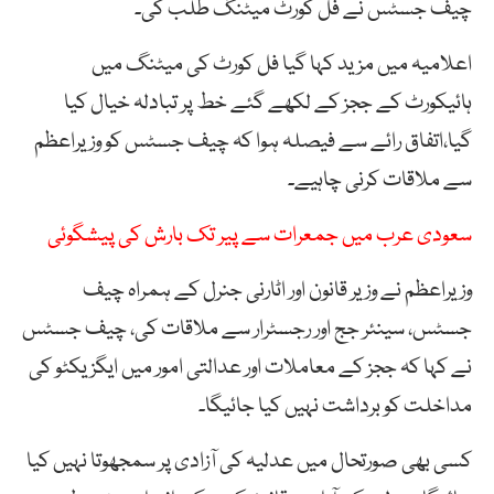
چیف جسٹس نے فل کورٹ میٹنگ طلب کی۔
اعلامیہ میں مزید کہا گیا فل کورٹ کی میٹنگ میں
ہائیکورٹ کے ججز کے لکھے گئے خط پر تبادلہ خیال کیا
گیا،اتفاق رائے سے فیصلہ ہوا کہ چیف جسٹس کو وزیراعظم
سے ملاقات کرنی چاہیے۔
سعودی عرب میں جمعرات سے پیر تک بارش کی پیشگوئی
وزیراعظم نے وزیر قانون اور اٹارنی جنرل کے ہمراہ چیف
جسٹس، سینئر جج اور رجسٹرار سے ملاقات کی، چیف جسٹس
نے کہا کہ ججز کے معاملات اور عدالتی امور میں ایگزیکٹو کی
مداخلت کو برداشت نہیں کیا جائیگا۔
کسی بھی صورتحال میں عدلیہ کی آزادی پر سمجھوتا نہیں کیا