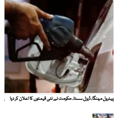
پیٹرول مہنگا، ڈیزل سستا، حکومت نے نئی قیمتوں کا اعلان کر دیا
پنج