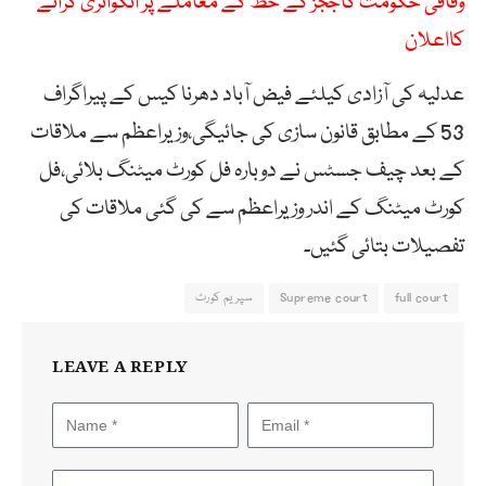
وفاقی حکومت کاججز کے خط کے معاملے پر انکوائری کرانے
کااعلان
عدلیہ کی آزادی کیلئے فیض آباد دھرنا کیس کے پیراگراف
53 کے مطابق قانون سازی کی جائیگی،وزیراعظم سے ملاقات
کے بعد چیف جسٹس نے دوبارہ فل کورٹ میٹنگ بلائی،فل
کورٹ میٹنگ کے اندر وزیراعظم سے کی گئی ملاقات کی
تفصیلات بتائی گئیں۔
full court
Supreme court
سپریم کورٹ
LEAVE A REPLY