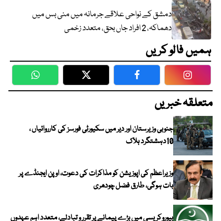
دمشق کے نواحی علاقے جرمانہ میں منی بس میں
دھماکہ، 2 افراد جاں بحق، متعدد زخمی
ہمیں فالو کریں
WhatsApp
Twitter
Facebook
Faceboo
متعلقہ خبریں
جنوبی وزیرستان اور دیر میں سکیورٹی فورسز کی کارروائیاں ،
10دہشتگرد ہلاک
وزیراعظم کی اپوزیشن کو مذاکرات کی دعوت، اوپن ایجنڈے پر
بات ہوگی، طارق فضل چودھری
بیوروکریسی میں بڑے پیمانے پر تقرر و تبادلے، متعدد اہم عہدوں