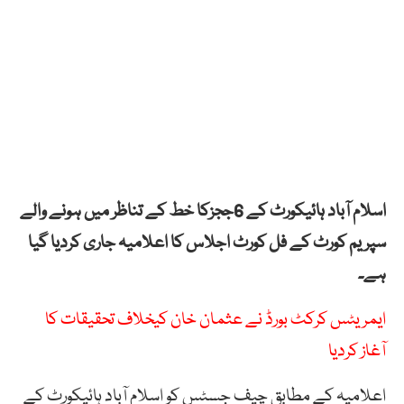
اسلام آباد ہائیکورٹ کے 6ججزکا خط کے تناظر میں ہونے والے
سپریم کورٹ کے فل کورٹ اجلاس کا اعلامیہ جاری کردیا گیا
ہے۔
ایمریٹس کرکٹ بورڈ نے عثمان خان کیخلاف تحقیقات کا
آغاز کردیا
اعلامیہ کے مطابق چیف جسٹس کو اسلام آباد ہائیکورٹ کے