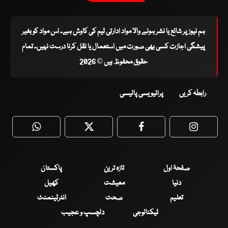
ہم نیوز پر شائع یا نشر ہونے والا مواد ادارتی ٹیم کی کاوش ہے۔ اس مواد کو بغیر
پیشگی اجازت کسی بھی صورت میں استعمال یا نقل کرنا درست نہیں۔ تمام
حقوق محفوظ ہیں © 2026
رابطہ کریں
پرائیویسی پالیسی
WhatsApp
Twitter
Facebook
Faceboo
صفحۂ اول
تازہ ترین
پاکستان
دنیا
معیشت
کھیل
تعلیم
صحت
انٹرٹینمنٹ
ٹیکنالوجی
دلچسپ و عجیب