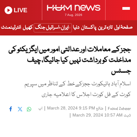
LIVE
7 Aug, 2026
صفحۂ اول
تازہ ترین
پاکستان
دنیا
ایران-اسرائیل جنگ
کھیل
انٹرٹینمنٹ
ججز کے معاملات اور عدالتی امور میں ایگزیکٹو کی
مداخلت کو برداشت نہیں کیا جائیگا، چیف
جسٹس
اسلام آباد ہائیکورٹ ججزکےخط کے تناظر میں سپریم
کورٹ کے فل کورٹ اجلاس کا اعلامیہ جاری
|
شائع
|
اپ
March 28, 2024 9:15 PM
Faisal Zaheer
ڈیٹ
|
March 29, 2024 10:57 AM