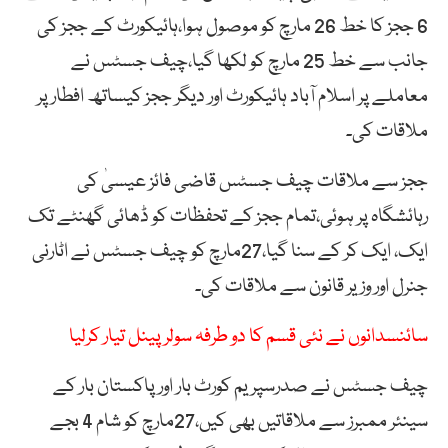
6 ججز کا خط 26 مارچ کو موصول ہوا،ہائیکورٹ کے ججز کی
جانب سے خط 25 مارچ کو لکھا گیا،چیف جسٹس نے
معاملے پر اسلام آباد ہائیکورٹ اور دیگر ججز کیساتھ افطار پر
ملاقات کی۔
ججز سے ملاقات چیف جسٹس قاضی فائز عیسیٰ کی
رہائشگاہ پر ہوئی،تمام ججز کے تحفظات کو ڈھائی گھنٹے تک
ایک، ایک کر کے سنا گیا،27مارچ کو چیف جسٹس نے اٹارنی
جنرل اور وزیر قانون سے ملاقات کی۔
سائنسدانوں نے نئی قسم کا دو طرفہ سولر پینل تیار کرلیا
چیف جسٹس نے صدرسپریم کورٹ بار اور پاکستان بار کے
سینئر ممبرز سے ملاقاتیں بھی کیں،27مارچ کو شام 4 بجے