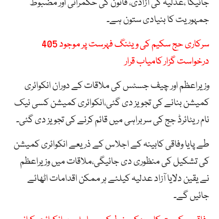
جائیگا ،عدلیہ کی آزادی، قانون کی حکمرانی اور مضبوط
جمہوریت کا بنیادی ستون ہے۔
سرکاری حج سکیم کی ویٹنگ فہرست پر موجود 405
درخواست گزار کامیاب قرار
وزیراعظم اور چیف جسٹس کی ملاقات کے دوران انکوائری
کمیشن بنانے کی تجویز دی گئی،انکوائری کمیشن کسی نیک
نام ریٹائرڈ جج کی سربراہی میں قائم کرنے کی تجویز دی گئی۔
طے پایا وفاقی کابینہ کے اجلاس کے ذریعے انکوائری کمیشن
کی تشکیل کی منظوری دی جائیگی،ملاقات میں وزیراعظم
نے یقین دلایا آزاد عدلیہ کیلئے ہر ممکن اقدامات اٹھائے
جائیں گے۔