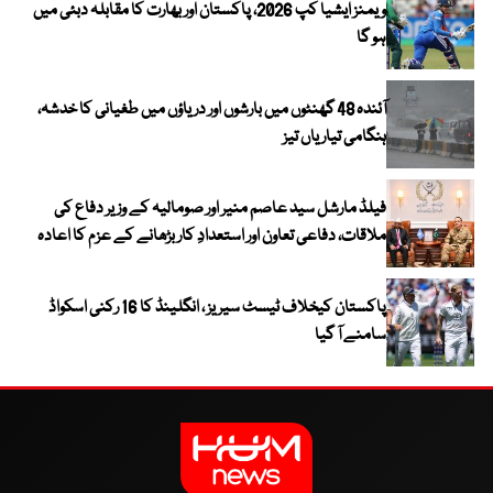
ویمنز ایشیا کپ 2026، پاکستان اور بھارت کا مقابلہ دبئی میں
ہو گا
آئندہ 48 گھنٹوں میں بارشوں اور دریاؤں میں طغیانی کا خدشہ،
ہنگامی تیاریاں تیز
فیلڈ مارشل سید عاصم منیر اور صومالیہ کے وزیر دفاع کی
ملاقات، دفاعی تعاون اور استعدادِ کار بڑھانے کے عزم کا اعادہ
پاکستان کیخلاف ٹیسٹ سیریز ، انگلینڈ کا 16 رکنی اسکواڈ
سامنے آ گیا