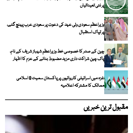
پر نئی تعیناتیاں
وزیراعظم سعودی ولی عہد کی دعوت پر سعودی عرب پہنچ گئے،
پر تپاک استقبال
چین کے صدر کا خصوصی خط وزیراعظم شہباز شریف کے نام،
پاک چین شراکت داری مزید مضبوط بنانے کے عزم کا اظہار
غزہ میں اسرائیلی کارروائیوں پر پاکستان سمیت 8 اسلامی
ممالک کا مشترکہ اعلامیہ
مقبول ترین خبریں