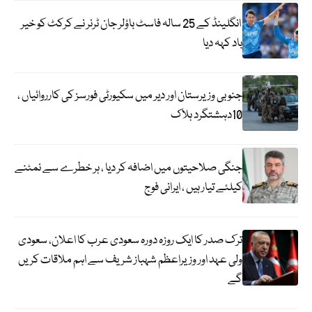
انگلینڈ کے 25 سالہ فاسٹ باؤلر جان ٹرنر نے کرکٹ کو خیر
باد کہہ دیا
جنوبی وزیرستان اور دیر میں سکیورٹی فورسز کی کارروائیاں ،
10دہشتگرد ہلاک
جنگی صلاحیتوں میں اضافہ کر دیا ، ہر خطرے سے نمٹنے
کیلئے تیار ہیں ، ایرانی فوج
ترک صدر کا ایک روزہ دورہ سعودی عرب کا اعلان، سعودی
ولی عہد اور وزیراعظم شہباز شریف سے اہم ملاقات کریں
گے