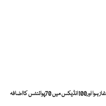
پاکستان اسٹاک ایکسچینج میں کاروبار کا مثبت آغاز ہوا اور100انڈیکس میں 70پوائنٹس کااضافہ