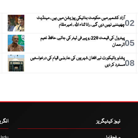
آزاد کشمیر میں حکومت بنانیکی پوزیشن میں ہیں ، مینڈیٹ
3
02
چھیننے نہیں دیں گے ، رانا ثناء اللہ ، امیر مقام
پیٹرول کی قیمت 228 روپے فی لیٹر کی جائے، حافظ نعیم
6
05
الرحمان
پشاور ہائیکورٹ نے افغان شہریوں کی عارضی قیام کی درخواستیں
9
08
مسترد کر دیں
نیوز کیٹیگریز
انگر
صفحۂ اول
Urdu