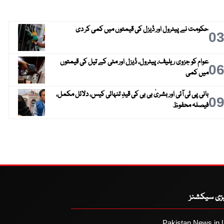
حکومت نے پیٹرول اور ڈیزل کی قیمتوں میں کمی کر دی
0
عوام کو جزوی ریلیف، پیٹرول، ڈیزل اور مٹی کے تیل کی قیمتوں
0
میں کمی
بانی پی ٹی آئی اور بشریٰ بی بی کی قیدِ تنہائی کیس، دلائل مکمل،
0
فیصلہ محفوظ
یزی سیکشنز
Pakistan News in 