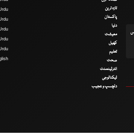
تازہ ترین
Urdu
پاکستان
Urdu
دنیا
Urdu
اس
معیشت
Urdu
کھیل
Urdu
تعلیم
lish
صحت
انٹرٹینمنٹ
ٹیکنالوجی
دلچسپ و عجیب