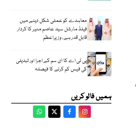
معاہدے کو عملی شکل دینے میں
فیلڈ مارشل سید عاصم منیر کا کردار
قابل قدر ہے، وزیراعظم
پی ٹی اے کا ای سم کے اجرا اور تبدیلی
کی فیس کم کرنے کا فیصلہ
ئنٹس
ہمیں فالو کریں
WhatsApp
Twitter
Facebook
Facebook