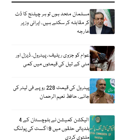
مسلمان متحد ہوں تو ہر چیلنج کا ڈٹ
کر مقابلہ کر سکتے ہیں، ایرانی وزیر
خارجہ
عوام کو جزوی ریلیف، پیٹرول، ڈیزل اور
مٹی کے تیل کی قیمتوں میں کمی
پیٹرول کی قیمت 228 روپے فی لیٹر کی
جائے، حافظ نعیم الرحمان
الیکشن کمیشن نے بلوچستان کے 4
بلدیاتی حلقوں میں 9 اگست کی پولنگ
ملتوی کردی