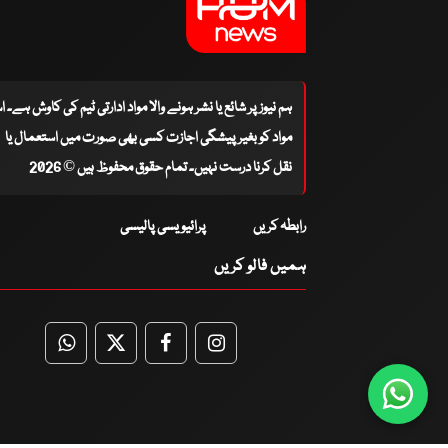
ہم نیوز پر شائع یا نشر ہونے والا مواد ادارتی ٹیم کی کاوش ہے۔ 
مواد کو بغیر پیشگی اجازت کسی بھی صورت میں استعمال یا
نقل کرنا درست نہیں۔ تمام حقوق محفوظ ہیں © 2026
رابطہ کریں
پرائیویسی پالیسی
ہمیں فالو کریں
WhatsApp
Twitter
Facebook
Facebook