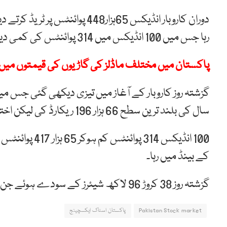
دوران کاروبار انڈیکس 65ہزار448
رہا جس میں 100 انڈیکس میں 314 پوائنٹس کی کمی دیکھی گئی۔
پاکستان میں مختلف ماڈلز کی گاڑیوں کی قیمتوں میں
سال کی بلند ترین سطح 66 ہزار 196 ریکارڈ کی لیکن اختتام تک یہ اضافہ برقرار نہ رہ سکا۔
کے بینڈ میں رہا۔
گزشتہ روز 38 کروڑ 96 لاکھ شیئرز کے سودے ہوئے جن کی مالیت 11 ارب 30کروڑ روپے سے زائد رہی۔
Pakistan Stock market
پاکستان اسٹاک ایکسچینج