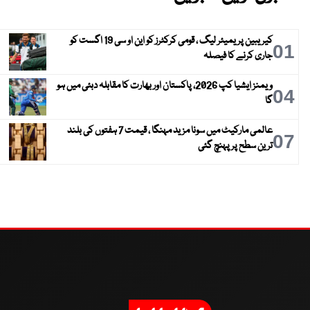
کیریبین پریمیئر لیگ ، قومی کرکٹرز کو این او سی 19 اگست کو
01
جاری کرنے کا فیصلہ
ویمنز ایشیا کپ 2026، پاکستان اور بھارت کا مقابلہ دبئی میں ہو
04
گا
عالمی مارکیٹ میں سونا مزید مہنگا ، قیمت 7 ہفتوں کی بلند
07
ترین سطح پر پہنچ گئی