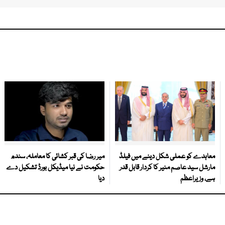
معاہدے کو عملی شکل دینے میں فیلڈ
میر رضا کی قبر کشائی کا معاملہ، سندھ
مارشل سید عاصم منیر کا کردار قابل قدر
حکومت نے نیا میڈیکل بورڈ تشکیل دے
ہے، وزیراعظم
دیا