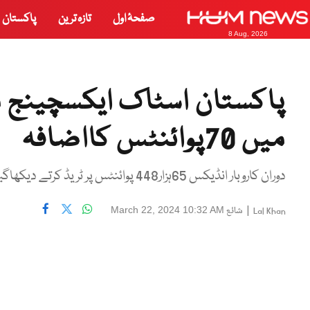
صفحۂ اول
تازہ ترین
پاکستان
8 Aug, 2026
میں 70پوائنٹس کااضافہ
دوران کاروبار انڈیکس 65ہزار448 پوائنٹس پر ٹریڈ کرتے دیکھاگیا
|
شائع
March 22, 2024 10:32 AM
Lal Khan