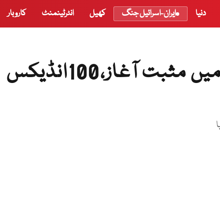
دنیا
ایران-اسرائیل جنگ
کھیل
انٹرٹینمنٹ
کاروبار
پاکستان اسٹاک ایکسچینج میں مثبت آغاز،100انڈیکس