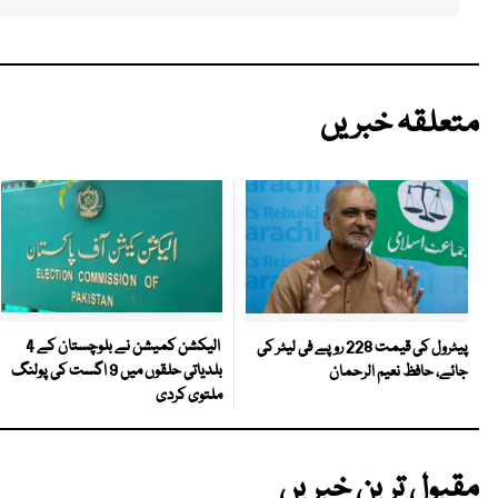
متعلقہ خبریں
الیکشن کمیشن نے بلوچستان کے 4
پیٹرول کی قیمت 228 روپے فی لیٹر کی
بلدیاتی حلقوں میں 9 اگست کی پولنگ
جائے، حافظ نعیم الرحمان
ملتوی کردی
مقبول ترین خبریں