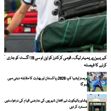
کیریبین پریمیئر لیگ ، قومی کرکٹرز کو این او سی 19 اگست کو جاری
آز
کرنے کا فیصلہ
چھی
ویمنز ایشیا کپ 2026، پاکستان اور بھارت کا مقابلہ دبئی میں
ہو گا
پشاور ہائیکورٹ نے افغان شہریوں کی عارضی قیام کی درخواستیں
مسترد کر دیں