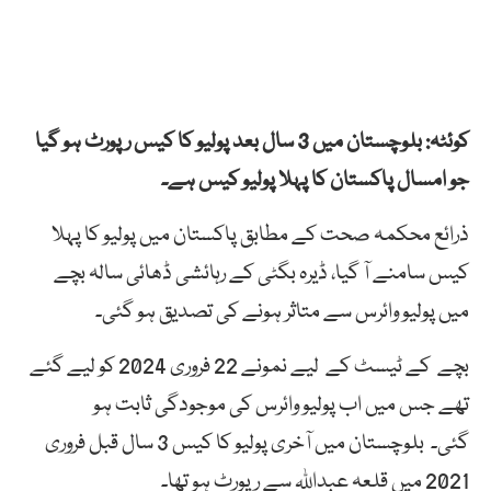
کوئٹہ: بلوچستان میں 3 سال بعد پولیو کا کیس رپورٹ ہو گیا
جو امسال پاکستان کا پہلا پولیو کیس ہے۔
ذرائع محکمہ صحت کے مطابق پاکستان میں پولیو کا پہلا
کیس سامنے آ گیا، ڈیرہ بگٹی کے رہائشی ڈھائی سالہ بچے
میں پولیو وائرس سے متاثر ہونے کی تصدیق ہو گئی۔
بچے کے ٹیسٹ کے لیے نمونے 22 فروری 2024 کو لیے گئے
تھے جس میں اب پولیو وائرس کی موجودگی ثابت ہو
گئی۔ بلوچستان میں آخری پولیو کا کیس 3 سال قبل فروری
2021 میں قلعہ عبداللہ سے رپورٹ ہو تھا۔