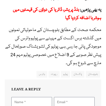
یہ بھی پڑھیں:
بلڈ پریشر، ڈائریا کی دواؤں کی قیمتوں میں
ہوشربا اضافہ کردیا گیا
محکمہ صحت کے مطابق بلوچستان کے ماحولیاتی نمونوں
میں گذشتہ برس اگست کے مہینے سے پولیو وائرس کی
موجودگی پائی جا رہی ہے، پولیو کی تشویشناک صورتحال کے
پیش نظر صوبے کے 9 اضلاع میں خصوصی پولیو مہم 24
مارچ سے شروع ہو گی۔
بلوچستان
پاکستان
پولیو
رپورٹ
وائرس
LEAVE A REPLY