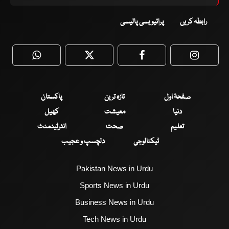
رابطہ کریں
پرائیویسی پالیسی
WhatsApp
Twitter
Facebook
Faceboo
صفحۂ اول
تازہ ترین
پاکستان
دنیا
معیشت
کھیل
تعلیم
صحت
انٹرٹینمنٹ
ٹیکنالوجی
دلچسپ و عجیب
Pakistan News in Urdu
Sports News in Urdu
Business News in Urdu
Tech News in Urdu