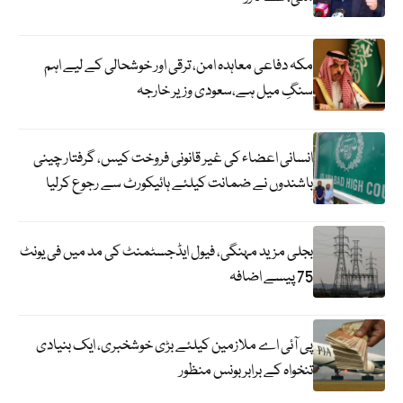
مکہ دفاعی معاہدہ امن، ترقی اور خوشحالی کے لیے اہم
سنگِ میل ہے،سعودی وزیر خارجہ
انسانی اعضاء کی غیر قانونی فروخت کیس، گرفتار چینی
باشندوں نے ضمانت کیلئے ہائیکورٹ سے رجوع کرلیا
بجلی مزید مہنگی، فیول ایڈجسٹمنٹ کی مد میں فی یونٹ
75 پیسے اضافہ
پی آئی اے ملازمین کیلئے بڑی خوشخبری، ایک بنیادی
تنخواہ کے برابر بونس منظور