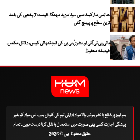
عالمی مارکیٹ میں سونا مزید مہنگا ، قیمت 7 ہفتوں کی بلند
ترین سطح پر پہنچ گئی
بانی پی ٹی آئی اور بشریٰ بی بی کی قیدِ تنہائی کیس، دلائل مکمل،
فیصلہ محفوظ
ہم نیوز پر شائع یا نشر ہونے والا مواد ادارتی ٹیم کی کاوش ہے۔ اس مواد کو بغیر
پیشگی اجازت کسی بھی صورت میں استعمال یا نقل کرنا درست نہیں۔ تمام
حقوق محفوظ ہیں © 2026