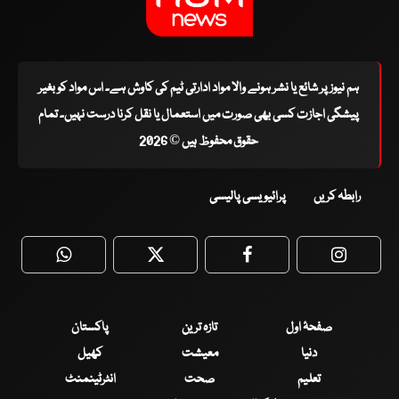
ہم نیوز پر شائع یا نشر ہونے والا مواد ادارتی ٹیم کی کاوش ہے۔ اس مواد کو بغیر
پیشگی اجازت کسی بھی صورت میں استعمال یا نقل کرنا درست نہیں۔ تمام
حقوق محفوظ ہیں © 2026
رابطہ کریں
پرائیویسی پالیسی
WhatsApp
Twitter
Facebook
Faceboo
صفحۂ اول
تازہ ترین
پاکستان
دنیا
معیشت
کھیل
تعلیم
صحت
انٹرٹینمنٹ