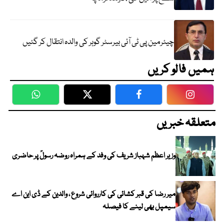
چیئرمین پی ٹی آئی بیرسٹر گوہر کی والدہ انتقال کر گئیں
ہمیں فالو کریں
WhatsApp
Twitter
Facebook
Faceboo
متعلقہ خبریں
وزیر اعظم شہباز شریف کی وفد کے ہمراہ روضہ رسولؐ پر حاضری
میر رضا کی قبر کشائی کی کارروائی شروع ، والدین کے ڈی این اے
سیمپل بھی لینے کا فیصلہ