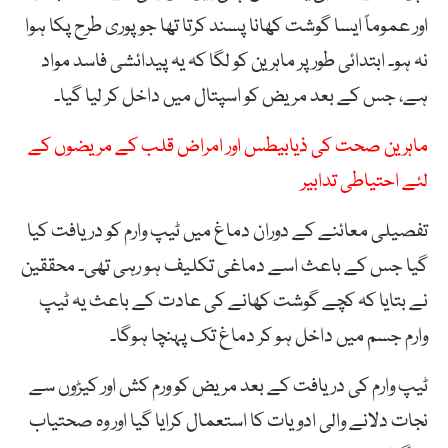
اور عموماً ایسا گوشت کھانا پسند کرتا تھا جو پوری طرح پکا ہوا
نہ ہو۔ ابتدائی طور پر ماہرین کو لگا کہ یہ پیدائشی فاسد مواد
ہے، جس کے بعد مریض کو اسپتال میں داخل کر لیا گیا۔
ماہرین صحت کی ذیابیطس اور امراض قلب کے مریضوں کے
لئے احتیاطی تدابیر
تفصیلی معائنے کے دوران دماغ میں ٹیپ وارم کو دریافت کیا
گیا جس کے باعث اسے دماغی تکلیف ہو رہی تھی۔ محققین
نے بتایا کہ کچے گوشت کھانے کی عادت کے باعث یہ ٹیپ
وارم جسم میں داخل ہو کر دماغ تک پہنچا ہوگا۔
ٹیپ وارم کی دریافت کے بعد مریض کو ورم کش اور کیڑوں سے
نجات دلانے والی ادویات کا استعمال کرایا گیا اور وہ صحتیاب