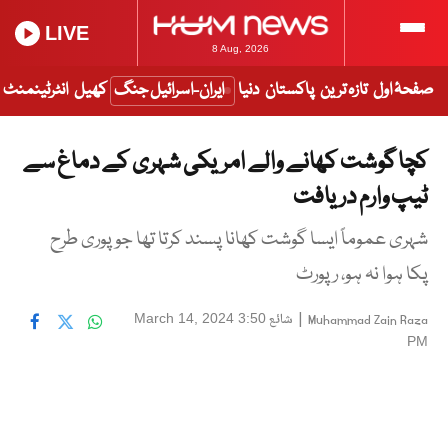
LIVE
8 Aug, 2026
صفحۂ اول
تازہ ترین
پاکستان
دنیا
ایران-اسرائیل جنگ
کھیل
انٹرٹینمنٹ
کچا گوشت کھانے والے امریکی شہری کے دماغ سے
ٹیپ وارم دریافت
شہری عموماً ایسا گوشت کھانا پسند کرتا تھا جو پوری طرح
پکا ہوا نہ ہو، رپورٹ
|
شائع
March 14, 2024 3:50
Muhammad Zain Raza
PM