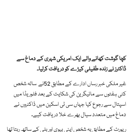
کچا گوشت کھانے والے ایک امریکی شہری کے دماغ سے
ڈاکٹرز نے زندہ طفیلی کیڑے کو دریافت کرلیا۔
غیر ملکی خبر رساں ادارے کے مطابق 52نے سالہ شخص
کئی ہفتوں سے مائیگرین کی شکایت کے بعد فلوریڈا میں
اسپتال سے رجوع کیا جہاں سی ٹی اسکین میں ڈاکٹروں نے
دماغ میں متعدد سیال بھرے خلا دریافت کیے۔
رپورٹ کے مطابق یہ شخص اپنی بیوی اور بلی کے ساتھ رہتا تھا