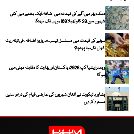
ملک بھر میں آٹے کی قیمت میں اضافہ، ایک ہفتے میں کئی
شہروں میں 20 کلو تھیلا 100 روپے تک مہنگا
سونے کی قیمت میں مسلسل تیسرے روز بڑا اضافہ ، فی تولہ ریٹ
کہاں تک جا پہنچا؟
ویمنز ایشیا کپ 2026، پاکستان اور بھارت کا مقابلہ دبئی میں
ہو گا
پشاور ہائیکورٹ نے افغان شہریوں کی عارضی قیام کی درخواستیں
مسترد کر دیں