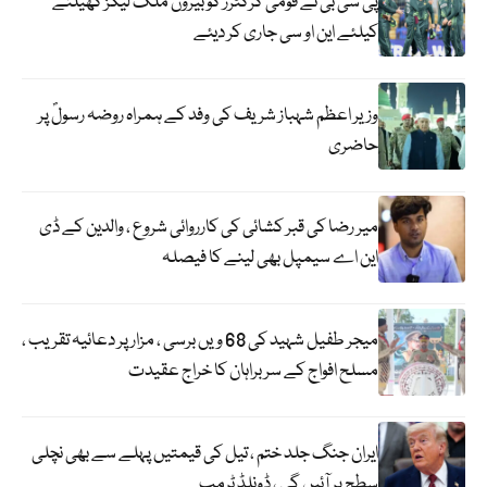
پی سی بی نے قومی کرکٹرز کو بیرون ملک لیگز کھیلنے
کیلئے این او سی جاری کر دیئے
وزیر اعظم شہباز شریف کی وفد کے ہمراہ روضہ رسولؐ پر
حاضری
میر رضا کی قبر کشائی کی کارروائی شروع ، والدین کے ڈی
این اے سیمپل بھی لینے کا فیصلہ
میجر طفیل شہید کی 68 ویں برسی ، مزار پر دعائیہ تقریب ،
مسلح افواج کے سربراہان کا خراج عقیدت
ایران جنگ جلد ختم ، تیل کی قیمتیں پہلے سے بھی نچلی
سطح پر آئیں گی ، ڈونلڈ ٹرمپ