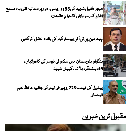
میجر طفیل شہید کی 68 ویں برسی ، مزار پر دعائیہ تقریب ، مسلح
افواج کے سربراہان کا خراج عقیدت
چیئرمین پی ٹی آئی بیرسٹر گوہر کی والدہ انتقال کر گئیں
ہنگو اور بلوچستان میں سکیورٹی فورسز کی کارروائیاں ،
10دہشتگرد ہلاک ، کیپٹن شہید
پیٹرول کی قیمت 228 روپے فی لیٹر کی جائے، حافظ نعیم
الرحمان
مقبول ترین خبریں