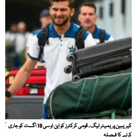
کیریبین پریمیئر لیگ ، قومی کرکٹرز کو این او سی 19 اگست کو جاری
آز
کرنے کا فیصلہ
چھی