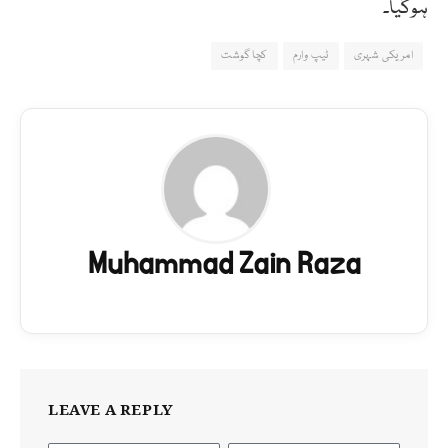
ہوگیا۔
امریکی شہری
ٹیپ وارم
کچا گوشت
Muhammad Zain Raza
LEAVE A REPLY