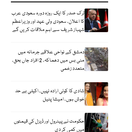
ترک صدر کا ایک روزہ دورہ سعودی عرب
کا اعلان، سعودی ولی عہد اور وزیراعظم
شہباز شریف سے اہم ملاقات کریں گے
دمشق کے نواحی علاقے جرمانہ میں
منی بس میں دھماکہ، 2 افراد جاں بحق،
متعدد زخمی
شادی کا کوئی ارادہ نہیں، اکیلی بے حد
خوش ہوں، امیشا پٹیل
حکومت نے پیٹرول اور ڈیزل کی قیمتوں
میں کمی کر دی