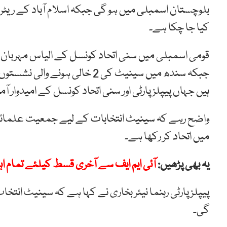
کیا جا چکا ہے۔
قومی اسمبلی میں سنی اتحاد کونسل کے الیاس مہربان اور
جبکہ سندھ میں سینیٹ کی 2 خالی
ہیں جہاں پیپلز پارٹی اور سنی اتحاد کونسل کے امیدوار 
واضح رہے کہ سینیٹ انتخابات کے لیے جمعیت علمائے اسلام
میں اتحاد کر رکھا ہے۔
یہ بھی پڑھیں:
آئی ایم ایف سے آخری قسط کیلئے تمام ا
پیپلز پارٹی رہنما نیئر بخاری نے کہا ہے کہ سینیٹ انت
گی۔