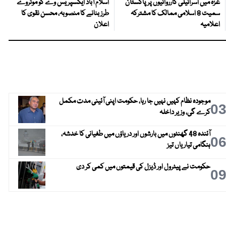
غزہ میں اسرائیلی کارروائیوں پر پاکستان
اسلام آباد ایکسپریس وے کو موٹروے
سمیت 8 اسلامی ممالک کا مشترکہ
طرز بنانے کا منصوبہ، محسن نقوی کا
اعلامیہ
اعلان
موجودہ نظام کہیں نہیں جا رہا، حکومت اپنی آئینی مدت مکمل
0
کرے گی، وزیر داخلہ
آئندہ 48 گھنٹوں میں بارشوں اور دریاؤں میں طغیانی کا خدشہ،
0
ہنگامی تیاریاں تیز
حکومت نے پیٹرول اور ڈیزل کی قیمتوں میں کمی کر دی
0