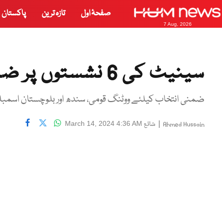
صفحۂ اول
تازہ ترین
پاکستان
7 Aug, 2026
سینیٹ کی 6 نشستوں پر ضمنی انتخاب آج ہو گا
ضمنی انتخاب کیلئے ووٹنگ قومی، سندھ اور بلوچستان اسمبل
|
شائع
March 14, 2024 4:36 AM
Ahmed Hussain