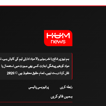
ہم نیوز پر شائع یا نشر ہونے والا مواد ادارتی ٹیم کی کاوش ہے۔ 
مواد کو بغیر پیشگی اجازت کسی بھی صورت میں استعمال یا
نقل کرنا درست نہیں۔ تمام حقوق محفوظ ہیں © 2026
رابطہ کریں
پرائیویسی پالیسی
ہمیں فالو کریں