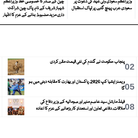
وزیراعظم سعودی ولی عہد کی دعوت پر
چین کے صدر کا خصوصی خط وزیراعظم
سعودی عرب پہنچ گئے، پر تپاک استقبال
شہباز شریف کے نام، پاک چین شراکت
داری مزید مضبوط بنانے کے عزم کا اظہار
پنجاب حکومت نے گندم کی نئی قیمت مقرر کردی
3
02
ویمنز ایشیا کپ 2026، پاکستان اور بھارت کا مقابلہ دبئی میں ہو
6
05
گا
فیلڈ مارشل سید عاصم منیر اور صومالیہ کے وزیر دفاع کی
9
08
ملاقات، دفاعی تعاون اور استعدادِ کار بڑھانے کے عزم کا اعادہ