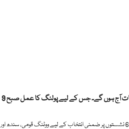
اسلام آباد: سینیٹ کی 6 نشستوں پر ضمنی انتخابات آج ہوں گے۔ جس کے لیے پولنگ کا عمل صبح 9
الیکشن کمیشن کے مطابق سینیٹ کی خالی ہونے والی 6 نشستوں پر ضمنی انتخاب کے لیے ووٹنگ قومی، سندھ اور