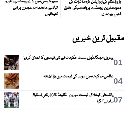
بیوروکریسی میں بڑے پیمانے پر تقرر و
وزیراعظم کی اپوزیشن کو مذاکرات کی
تبادلے، متعدد اہم عہدوں پر نئی
دعوت، اوپن ایجنڈے پر بات ہوگی، طارق
تعیناتیاں
فضل چودھری
مقبول ترین خبریں
پیٹرول مہنگا، ڈیزل سستا، حکومت نے نئی قیمتوں کا اعلان کر دیا
01
عالمی مارکیٹ میں سونے کی قیمت میں بڑا اضافہ
04
پاکستان کیخلاف ٹیسٹ سیریز ، انگلینڈ کا 16 رکنی اسکواڈ
07
سامنے آ گیا