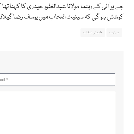
جے یو آئی کے رہنما مولانا عبدالغفور حیدری کا کہنا تھ
کوشش ہو گی کہ سینیٹ انتخاب میں یوسف رضا گیلانی 
سینیٹ
ضمنی انتخاب