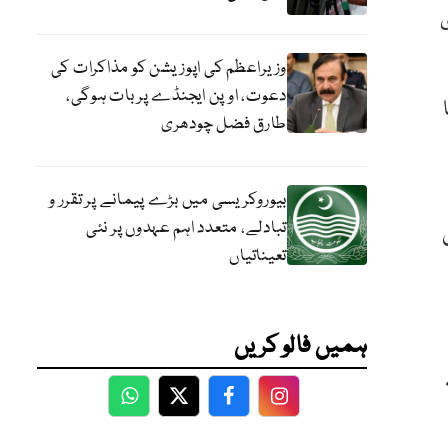
وں کا فارم 54 جاری
وزیراعظم کی اپوزیشن کو مذاکرات کی
دعوت، اوپن ایجنڈے پر بات ہوگی،
طارق فضل چودھری
بیوروکریسی میں بڑے پیمانے پر تقرر و
تبادلے، متعدد اہم عہدوں پر نئی
تعیناتیاں
ہمیں فالو کریں
WhatsApp
Twitter
Facebook
Facebook