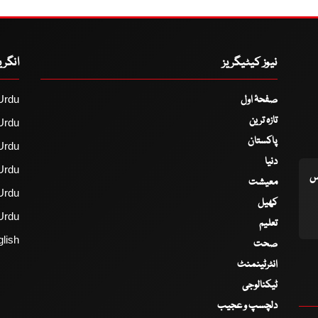
نیوز کیٹیگریز
انگر
صفحۂ اول
Urdu
تازہ ترین
Urdu
پاکستان
Urdu
دنیا
Urdu
اس
معیشت
Urdu
کھیل
Urdu
تعلیم
lish
صحت
انٹرٹینمنٹ
ٹیکنالوجی
دلچسپ و عجیب