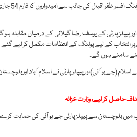
بلوچستان اسمبلی میں ہو گی جبکہ اسلام آباد کے ریٹرننگ افسر ظفر اقبال کی جانب سے امیدوار
 پیپلز پارٹی کے یوسف رضا گیلانی کے درمیان مقابلہ ہو گا
 ہونے والی نشستوں پر انتخاب کے لیے پولنگ کے انتظامات مکمل کر لیے گئے
آمنے سامنے ہوں گے۔
 (جے یو آئی) اور پیپلز پارٹی نے اسلام آباد اور بلوچستان
ہداف حاصل کر لیے، وزارت خزانہ
خاب میں بلوچستان سے پیپلز پارٹی جے یو آئی کی حمایت کرے