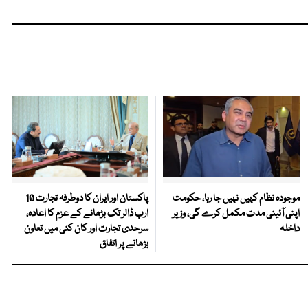
موجودہ نظام کہیں نہیں جا رہا، حکومت
پاکستان اور ایران کا دوطرفہ تجارت 10
اپنی آئینی مدت مکمل کرے گی، وزیر
ارب ڈالر تک بڑھانے کے عزم کا اعادہ،
داخلہ
سرحدی تجارت اور کان کنی میں تعاون
بڑھانے پر اتفاق