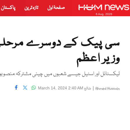
صفحۂ اول
تازہ ترین
پاکستان
6 Aug, 2026
سی پیک کے دوسرے مرحلے ک
وزیر اعظم
ٹیکسٹائل اور اسٹیل جیسے شعبوں میں چینی مشترکہ منصوبوں
|
شائع
March 14, 2024 2:40 AM
Ahmed Hussain