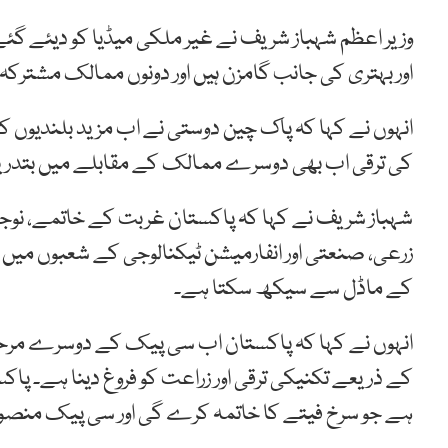
وزیر اعظم شہباز شریف نے غیر ملکی میڈیا کو دیئے گئے 
اور بہتری کی جانب گامزن ہیں اور دونوں ممالک مشترکہ ا
انہوں نے کہا کہ پاک چین دوستی نے اب مزید بلندیوں ک
کی ترقی اب بھی دوسرے ممالک کے مقابلے میں بتدریج
شہباز شریف نے کہا کہ پاکستان غربت کے خاتمے، نوجوانو
زرعی، صنعتی اور انفارمیشن ٹیکنالوجی کے شعبوں میں 
کے ماڈل سے سیکھ سکتا ہے۔
انہوں نے کہا کہ پاکستان اب سی پیک کے دوسرے مرحل
کے ذریعے تکنیکی ترقی اور زراعت کو فروغ دینا ہے۔ پ
ہے جو سرخ فیتے کا خاتمہ کرے گی اور سی پیک منصوب