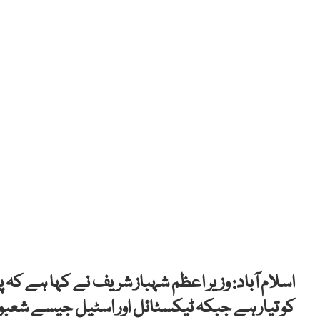
اسلام آباد: وزیر اعظم شہباز شریف نے کہا ہے
کو تیار ہے جبکہ ٹیکسٹائل اور اسٹیل جیسے شعب