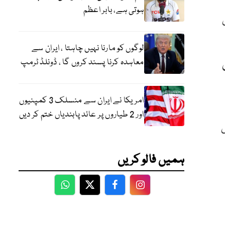
ہوتی ہے، بابر اعظم
لوگوں کو مارنا نہیں چاہتا ، ایران سے
معاہدہ کرنا پسند کروں گا ، ڈونلڈ ٹرمپ
امریکا نے ایران سے منسلک 3 کمپنیوں
اور 2 طیاروں پر عائد پابندیاں ختم کر دیں
ہمیں فالو کریں
WhatsApp
Twitter
Facebook
Facebook