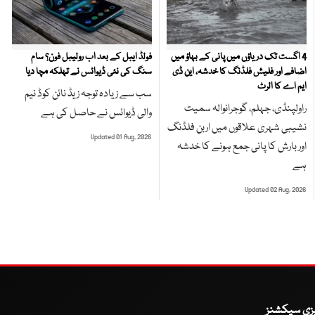
4 اگست تک دریاؤں میں پانی کے بہاؤ میں
فولڈ ایبل کے بعد اب رولیبل فون؟ سام
اضافے اور فلیش فلڈنگ کا خدشہ، این ڈی
سنگ کی نئی ڈیوائس نے تہلکہ مچا دیا
ایم اے کا الرٹ
سب سے زیادہ توجہ زیڈ نائن کوڈ نیم
راولپنڈی، جہلم، گوجرانوالہ سمیت
والی ڈیوائس نے حاصل کی ہے
نشیبی شہری علاقوں میں اربن فلڈنگ
Updated 01 Aug, 2026
اور بارش کا پانی جمع ہونے کا خدشہ
ہے
Updated 02 Aug, 2026
یزی سیکشنز