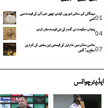
مہنگائی کے ستائے شہریوں کیلئے اچھی خبر، آٹے کی قیمت میں
01
کمی
پنجاب حکومت نے گندم کی نئی قیمت مقرر کردی
04
عالمی منڈی میں خام تیل کی قیمتیں تین ہفتوں کی کم ترین
07
سطح پر آ گئیں
ایڈیٹرچوائس