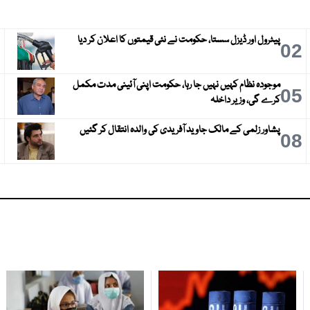
پیٹرول اور ڈیزل سستا، حکومت نے نئی قیمتوں کا اعلان کر دیا
3
02
موجودہ نظام کہیں نہیں جا رہا، حکومت اپنی آئینی مدت مکمل
6
05
کرے گی، وزیر داخلہ
پشاور زلمی کے مالک جاوید آفریدی کی والدہ انتقال کر گئیں
9
08