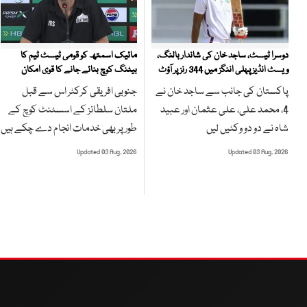
مائیک اسمتھ کو قومی ٹیسٹ ٹیم کا
دوسرا ٹیسٹ، ساجد خان کی شاندار بالنگ،
بیٹنگ کوچ بنائے جانے کا قوی امکان
ویسٹ انڈیز پہلی اننگز میں 344 رنز پر آؤٹ
جنوبی افریقی کرکٹر اس سے قبل
پاکستان کی جانب سے ساجد خان نے
ملتان سلطانز کے اسسٹنٹ کوچ کے
4، محمد علی، علی عثمان اور عبید
طور پر بھی خدمات انجام دے چکے ہیں
شاہ نے دو دو وکٹیں لیں
Updated 03 Aug, 2026
Updated 03 Aug, 2026