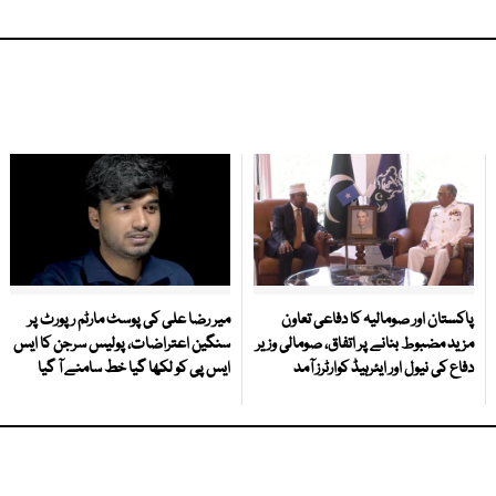
پاکستان اور صومالیہ کا دفاعی تعاون
میر رضا علی کی پوسٹ مارٹم رپورٹ پر
مزید مضبوط بنانے پر اتفاق، صومالی وزیر
سنگین اعتراضات، پولیس سرجن کا ایس
دفاع کی نیول اور ایئرہیڈ کوارٹرز آمد
ایس پی کو لکھا گیا خط سامنے آ گیا