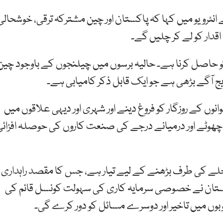
انٹرویو میں کہا کہ پاکستان اور چین مشترکہ ترقی، خوشحالی
قدار کو لے کر چلیں گے۔
و حاصل کرنا ہے۔ حالیہ برسوں میں چیلنجوں کے باوجود چین
 آگے بڑھی ہے جو ایک قابل ذکر کامیابی ہے۔
ں کے روزگار کو فروغ دینے اور شہری اور دیہی علاقوں میں
چھوٹے اور درمیانے درجے کی صنعت کاروں کی حوصلہ افزائی
ے کی طرف بڑھنے کے لیے تیار ہے، جس کا مقصد راہداری
اکستان نے خصوصی سرمایہ کاری کی سہولت کونسل قائم کی
وں میں تاخیر اور دوسرے مسائل کو دور کرے گی۔