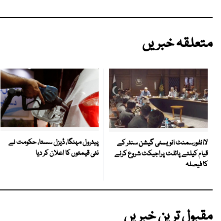
متعلقہ خبریں
پیٹرول مہنگا، ڈیزل سستا، حکومت نے
لاانفورسمنٹ انویسٹی گیشن سنٹر کے
نئی قیمتوں کا اعلان کر دیا
قیام کیلئے پائلٹ پراجیکٹ شروع کرنے
کا فیصلہ
مقبول ترین خبریں