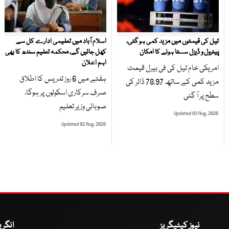
تیل کی قیمتوں میں مزید کمی ہو گئی،
اسلام آباد میں تعلیمی ادارے کل سے
پیٹرول و ڈیزل سستا ہونے کا امکان
کھل جائیں گے، محکمہ تعلیم سندھ کا بھی
اہم اعلان
امریکی خام تیل کی فی بیرل قیمت
ہفتے میں 6 روز تدریس کا اطلاق
مزید کمی کے ساتھ 78.97 ڈالر کی
صرف سرکاری اسکولوں پر ہوگا،
سطح پر آ گئی
صوبائی وزیر تعلیم
Updated 03 Aug, 2026
Updated 02 Aug, 2026
نیوز کیٹیگریز
انگر