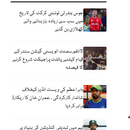
جوس بٹلر ٹی ٹوئنٹی کرکٹ کی تاریخ
میں سب سے زیادہ رنز بنانے والے
کھلاڑی بن گئے
لاانفورسمنٹ انویسٹی گیشن سنٹر کے
قیام کیلئے پائلٹ پراجیکٹ شروع کرنے
کا فیصلہ
بابر اعظم کی ویسٹ انڈیز کیخلاف
شاندار کارکردگی ، عمران خان کا ریکارڈ
برابر کر دیا
ٹیم میں تبدیلی کنڈیشن کی بنیاد پر