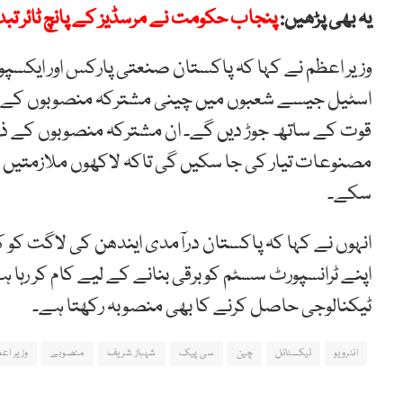
یہ بھی پڑھیں:
پنجاب حکومت نے مرسڈیز کے پانچ ٹائر تبدیل کرنے کے لیے 2 کر
وزیر اعظم نے کہا کہ پاکستان صنعتی پارکس اور ایکسپورٹ
اسٹیل جیسے شعبوں میں چینی مشترکہ منصوبوں کے منت
قوت کے ساتھ جوڑ دیں گے۔ ان مشترکہ منصوبوں کے ذری
مصنوعات تیار کی جا سکیں گی تاکہ لاکھوں ملازمتیں اور د
سکے۔
انہوں نے کہا کہ پاکستان درآمدی ایندھن کی لاگت کو کم 
اپنے ٹرانسپورٹ سسٹم کو برقی بنانے کے لیے کام کر رہا
ٹیکنالوجی حاصل کرنے کا بھی منصوبہ رکھتا ہے۔
انٹرویو
ٹیکسٹائل
چین
سی پیک
شہباز شریف
منصوبے
وزیر اع