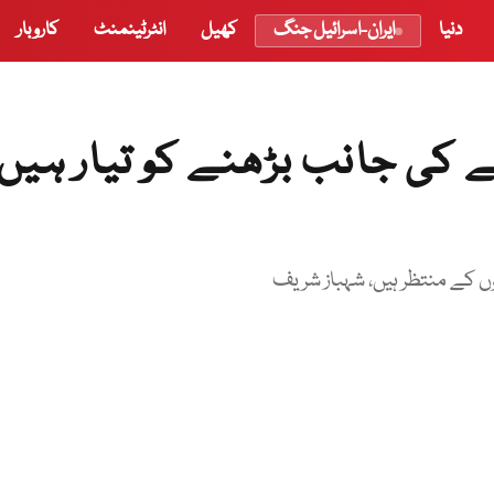
دنیا
ایران-اسرائیل جنگ
کھیل
انٹرٹینمنٹ
کاروبار
ی جانب بڑھنے کو تیار ہیں،
 کے منتظر ہیں، شہباز شریف