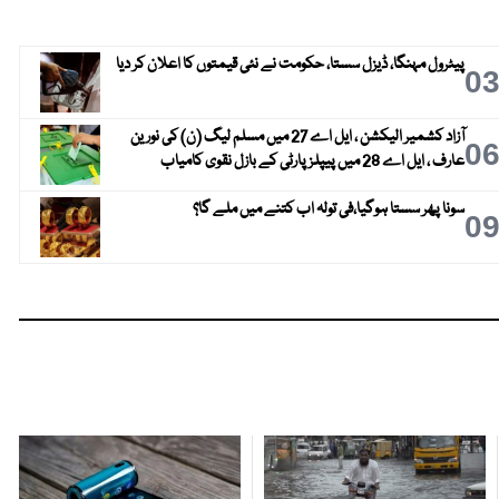
پیٹرول مہنگا، ڈیزل سستا، حکومت نے نئی قیمتوں کا اعلان کر دیا
0
آزاد کشمیر الیکشن ، ایل اے 27 میں مسلم لیگ (ن) کی نورین
0
عارف ، ایل اے 28 میں پیپلز پارٹی کے بازل نقوی کامیاب
سونا پھر سستا ہوگیا،فی تولہ اب کتنے میں ملے گا؟
0