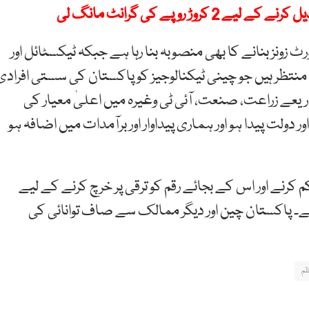
وڑ روپے کی گرانٹ مانگ لی
 زونز بنانے کا بھی منصوبہ بنا رہا ہے جبکہ ٹیکسٹائل اور
ظر ہیں جو چینی ٹیکنالوجیز کو پاکستان کی سستی افرادی
عے زراعت، صنعت، آئی ٹی وغیرہ میں اعلیٰ معیار کی
ولت پیدا ہو اور ہماری پیداوار اور برآمدات میں اضافہ ہو
کرنے اور اس کے بجائے رقم کو ترقی پر خرچ کرنے کے لیے
 ہے۔ پاکستان چین اور دیگر ممالک سے صاف توانائی کی
ظم