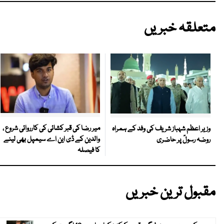
متعلقہ خبریں
میر رضا کی قبر کشائی کی کارروائی شروع ،
وزیر اعظم شہباز شریف کی وفد کے ہمراہ
والدین کے ڈی این اے سیمپل بھی لینے
روضہ رسولؐ پر حاضری
کا فیصلہ
مقبول ترین خبریں