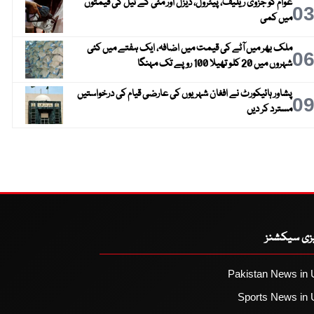
عوام کو جزوی ریلیف، پیٹرول، ڈیزل اور مٹی کے تیل کی قیمتوں
0
میں کمی
ملک بھر میں آٹے کی قیمت میں اضافہ، ایک ہفتے میں کئی
0
شہروں میں 20 کلو تھیلا 100 روپے تک مہنگا
پشاور ہائیکورٹ نے افغان شہریوں کی عارضی قیام کی درخواستیں
0
مسترد کر دیں
یزی سیکشنز
Pakistan News in 
Sports News in 