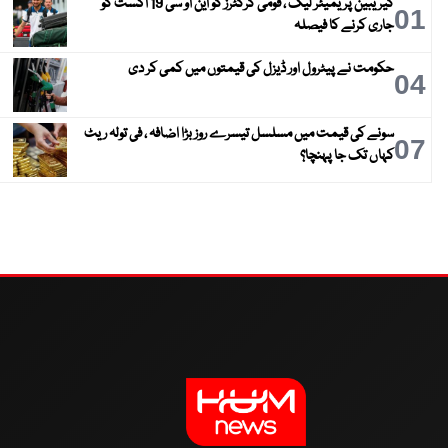
کیریبین پریمیئر لیگ ، قومی کرکٹرز کو این او سی 19 اگست کو
01
جاری کرنے کا فیصلہ
حکومت نے پیٹرول اور ڈیزل کی قیمتوں میں کمی کر دی
04
سونے کی قیمت میں مسلسل تیسرے روز بڑا اضافہ ، فی تولہ ریٹ
07
کہاں تک جا پہنچا؟