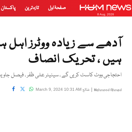
صفحۂ اول
تازہ ترین
پاکستان
8 Aug, 2026
آدھے سے زیادہ ووٹرز اہل 
ہیں ، تحریک انصاف
احتجاجی ووٹ کاسٹ کریں گے ، سینیٹر علی ظفر ، فیصل جاوید
|
شائع
March 9, 2024 10:31 AM
Mehmood Ahmed