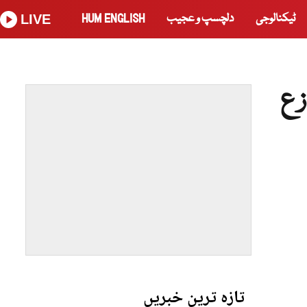
ٹیکنالوجی
دلچسپ و عجیب
HUM ENGLISH
LIVE
زع
تازہ ترین خبریں