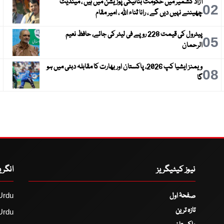
آزاد کشمیر میں حکومت بنانیکی پوزیشن میں ہیں ، مینڈیٹ
3
02
چھیننے نہیں دیں گے ، رانا ثناء اللہ ، امیر مقام
پیٹرول کی قیمت 228 روپے فی لیٹر کی جائے، حافظ نعیم
6
05
الرحمان
ویمنز ایشیا کپ 2026، پاکستان اور بھارت کا مقابلہ دبئی میں ہو
9
08
گا
نیوز کیٹیگریز
انگر
صفحۂ اول
Urdu
تازہ ترین
Urdu