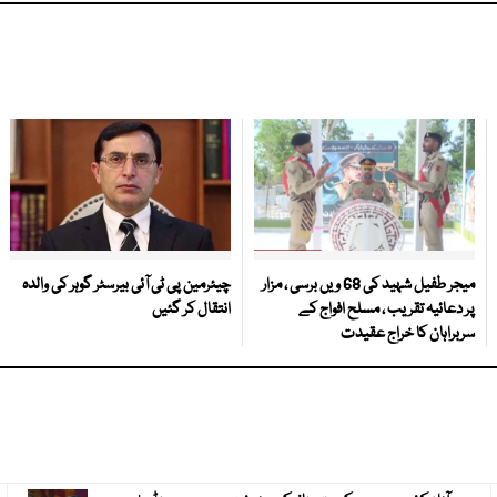
میجر طفیل شہید کی 68 ویں برسی ، مزار
چیئرمین پی ٹی آئی بیرسٹر گوہر کی والدہ
پر دعائیہ تقریب ، مسلح افواج کے
انتقال کر گئیں
سربراہان کا خراج عقیدت