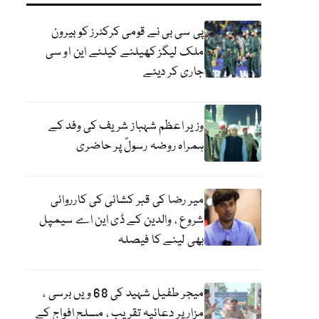
پی سی بی نے قومی کرکٹرز کو بیرون
ملک لیگز کھیلنے کیلئے این او سی
جاری کر دیئے
وزیر اعظم شہباز شریف کی وفد کے
ہمراہ روضہ رسولؐ پر حاضری
میر رضا کی قبر کشائی کی کارروائی
شروع ، والدین کے ڈی این اے سیمپل
بھی لینے کا فیصلہ
میجر طفیل شہید کی 68 ویں برسی ،
مزار پر دعائیہ تقریب ، مسلح افواج کے