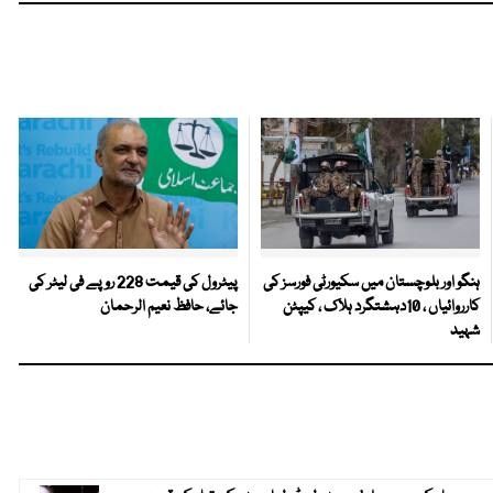
ہنگو اور بلوچستان میں سکیورٹی فورسز کی
پیٹرول کی قیمت 228 روپے فی لیٹر کی
کارروائیاں ، 10دہشتگرد ہلاک ، کیپٹن
جائے، حافظ نعیم الرحمان
شہید