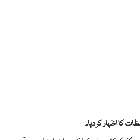
ات کا اظہار کر دیا۔