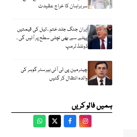
سربراہان کا خراج عقیدت
ایران جنگ جلد ختم ، تیل کی قیمتیں
پہلے سے بھی نچلی سطح پر آئیں گی ،
ڈونلڈ ٹرمپ
چیئرمین پی ٹی آئی بیرسٹر گوہر کی
والدہ انتقال کر گئیں
ہمیں فالو کریں
WhatsApp
Twitter
Facebook
Facebook