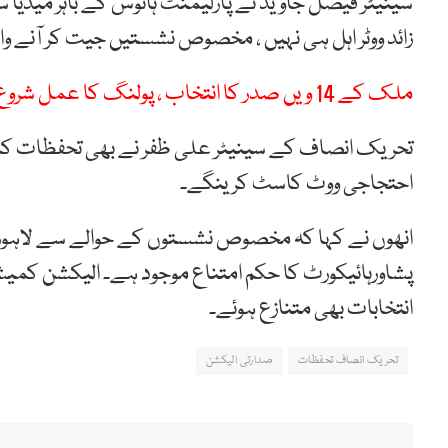
سینیٹر فیصل جاوید نے پارلیمنٹ ہائوس کے باہر میڈیا
زائد ووٹر اہل ہی نہیں ، مخصوص نشستیں جیت کر آنے وا
ملک کے 14 ویں صدر کا انتخاب ، پولنگ کا عمل شروع
تحریک انصاف کے سینیٹر علی ظفر نے بھی تحفظات کا اظہ
احتجاجی ووٹ کاسٹ کرینگے۔
انھوں نے کہا کہ مخصوص نشستوں کے حوالے سے لاہور ہا
پشاورہائیکورٹ کا حکم امتناع موجود ہے۔ الیکشن کمی
انتخابات بھی متنازع ہوئے۔
تحریک انصاف تحفظات
صدارتی الیکشن