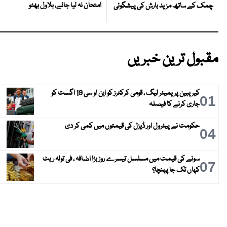
امتحان نہ لیا جائے، بلاول بھٹو
چمک کے ساتھ مزید بارش کی پیشگوئی
مقبول ترین خبریں
کیریبین پریمیئر لیگ ، قومی کرکٹرز کو این او سی 19 اگست کو
01
جاری کرنے کا فیصلہ
حکومت نے پیٹرول اور ڈیزل کی قیمتوں میں کمی کر دی
04
سونے کی قیمت میں مسلسل تیسرے روز بڑا اضافہ ، فی تولہ ریٹ
07
کہاں تک جا پہنچا؟