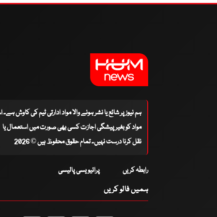
ہم نیوز پر شائع یا نشر ہونے والا مواد ادارتی ٹیم کی کاوش ہے۔ 
مواد کو بغیر پیشگی اجازت کسی بھی صورت میں استعمال یا
نقل کرنا درست نہیں۔ تمام حقوق محفوظ ہیں © 2026
رابطہ کریں
پرائیویسی پالیسی
ہمیں فالو کریں