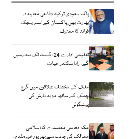
پاک سعودی ترکیہ دفاعی معاہدہ،
بھارت بھی پاکستان کے اسٹریٹجک
فوائد کا معترف
تعلیمی ادارے 24 اگست تک بند رہیں
گے، رانا سکندر حیات
ملک کے مختلف علاقوں میں گرج
چمک کے ساتھ مزید بارش کی
پیشگوئی
مکہ دفاعی معاہدے کا اسلامی
ممالک کی جانب سے بھرپور خیرمقدم،