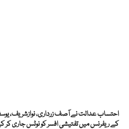
احتساب عدالت نے آصف زرداری، نوازشریف، یوسف 
کے ریفرنس میں تفتیشی افسر کو نوٹس جاری کر کے 19 مارچ کو پیش ہونے کی ہدایت کر