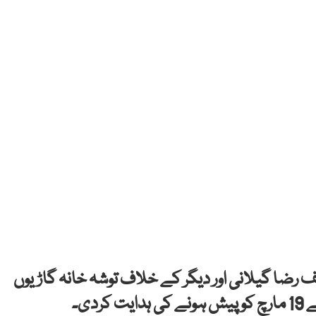
رضا گیلانی اور دیگر کے خلاف توشہ خانہ گاڑیوں
دی۔