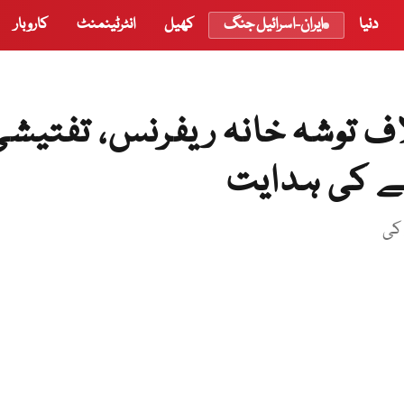
دنیا
ایران-اسرائیل جنگ
کھیل
انٹرٹینمنٹ
کاروبار
خلاف توشہ خانہ ریفرنس، تفتیش
کی