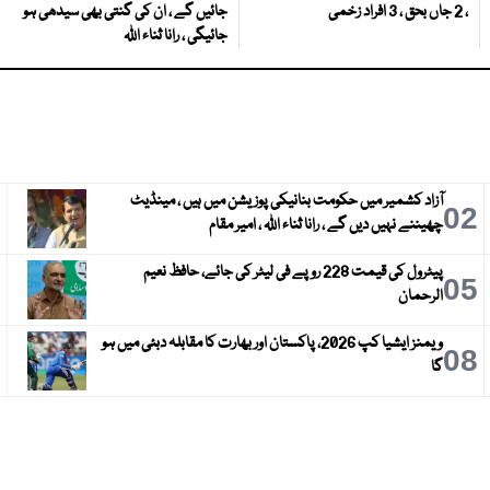
، 2 جاں بحق ، 3 افراد زخمی
جائیں گے ، ان کی گنتی بھی سیدھی ہو
جائیگی ، رانا ثناء اللہ
آزاد کشمیر میں حکومت بنانیکی پوزیشن میں ہیں ، مینڈیٹ
3
02
چھیننے نہیں دیں گے ، رانا ثناء اللہ ، امیر مقام
پیٹرول کی قیمت 228 روپے فی لیٹر کی جائے، حافظ نعیم
6
05
الرحمان
ویمنز ایشیا کپ 2026، پاکستان اور بھارت کا مقابلہ دبئی میں ہو
9
08
گا