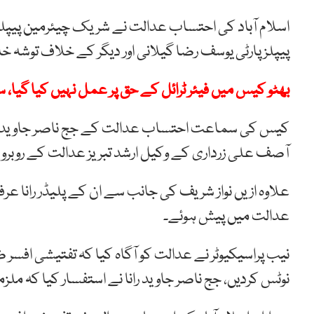
اسلام آباد کی احتساب عدالت نے شریک چیئرمین پیپلز پ
پیپلز پارٹی یوسف رضا گیلانی اور دیگر کے خلاف توشہ
بھٹو کیس میں فیئر ٹرائل کے حق پر عمل نہیں کیا گیا، 
کیس کی سماعت احتساب عدالت کے جج ناصر جاوید رانا
آصف علی زرداری کے وکیل ارشد تبریز عدالت کے روبرو
علاوہ ازیں نواز شریف کی جانب سے ان کے پلیڈر رانا ع
عدالت میں پیش ہوئے۔
نیب پراسیکیوٹر نے عدالت کو آگاہ کیا کہ تفتیشی افس
نوٹس کردیں، جج ناصر جاوید رانا نے استفسار کیا کہ ملز