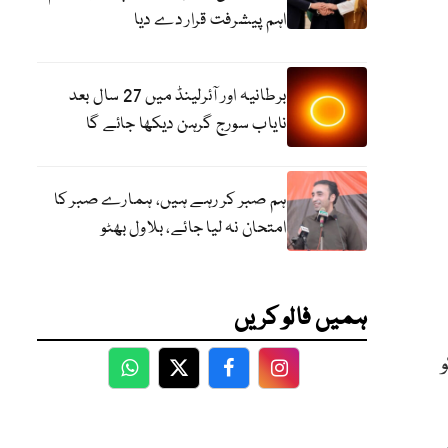
اہم پیشرفت قرار دے دیا
برطانیہ اور آئرلینڈ میں 27 سال بعد
نایاب سورج گرہن دیکھا جائے گا
ہم صبر کر رہے ہیں، ہمارے صبر کا
امتحان نہ لیا جائے، بلاول بھٹو
ہمیں فالو کریں
WhatsApp
Twitter
Facebook
Facebook