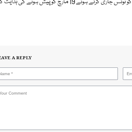
بعدازاں اسلام آباد کی احتساب عدالت نے تفتیشی افسر کو نوٹس جاری کرتے ہوئے 19 مارچ کو پیش ہونے کی ہدایت 
EAVE A REPLY