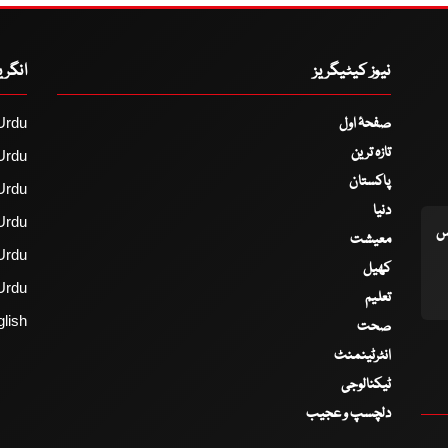
نیوز کیٹیگریز
انگر
صفحۂ اول
Urdu
تازہ ترین
Urdu
پاکستان
Urdu
دنیا
Urdu
اس
معیشت
Urdu
کھیل
Urdu
تعلیم
lish
صحت
انٹرٹینمنٹ
ٹیکنالوجی
دلچسپ و عجیب