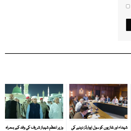
شہداء اور غازیوں کو سول ایوارڈز دینے کی
وزیر اعظم شہباز شریف کی وفد کے ہمراہ