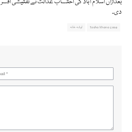
دی۔
tosha khana case
توشہ خانہ