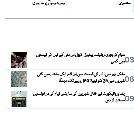
منظوری
روضہ رسولؐ پر حاضری
عوام کو جزوی ریلیف، پیٹرول، ڈیزل اور مٹی کے تیل کی قیمتوں
0
میں کمی
ملک بھر میں آٹے کی قیمت میں اضافہ، ایک ہفتے میں کئی
0
شہروں میں 20 کلو تھیلا 100 روپے تک مہنگا
پشاور ہائیکورٹ نے افغان شہریوں کی عارضی قیام کی درخواستیں
0
مسترد کر دیں