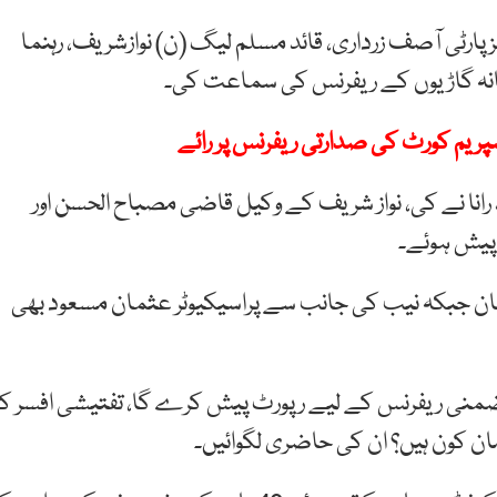
ارٹی آصف زرداری، قائد مسلم لیگ (ن) نوازشریف، رہنما
 خانہ گاڑیوں کے ریفرنس کی سماعت کی۔
سپریم کورٹ کی صدارتی ریفرنس پر رائے
 نے کی، نواز شریف کے وکیل قاضی مصباح الحسن اور
 پیش ہوئے۔
رفان جبکہ نیب کی جانب سے پراسیکیوٹر عثمان مسعود بھی
ر ضمنی ریفرنس کے لیے رپورٹ پیش کرے گا، تفتیشی افسر کو
مان کون ہیں؟ ان کی حاضری لگوائیں۔