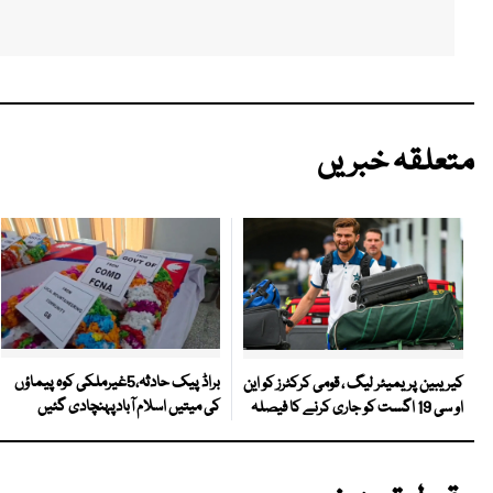
متعلقہ خبریں
براڈ پیک حادثہ،5غیرملکی کوہ پیماؤں
کیریبین پریمیئر لیگ ، قومی کرکٹرز کو این
کی میتیں اسلام آبادپہنچادی گئیں
او سی 19 اگست کو جاری کرنے کا فیصلہ