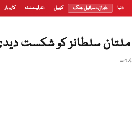
دنیا
ایران-اسرائیل جنگ
کھیل
انٹرٹینمنٹ
کاروبار
ے ملتان سلطانز کو شکست دید
پر ہے