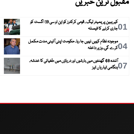
مقبول ترین خبریں
کیریبین پریمیئر لیگ ، قومی کرکٹرز کو این او سی 19 اگست کو
01
جاری کرنے کا فیصلہ
موجودہ نظام کہیں نہیں جا رہا، حکومت اپنی آئینی مدت مکمل
04
کرے گی، وزیر داخلہ
آئندہ 48 گھنٹوں میں بارشوں اور دریاؤں میں طغیانی کا خدشہ،
07
ہنگامی تیاریاں تیز