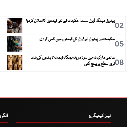
پیٹرول مہنگا، ڈیزل سستا، حکومت نے نئی قیمتوں کا اعلان کر دیا
3
02
حکومت نے پیٹرول اور ڈیزل کی قیمتوں میں کمی کر دی
6
05
عالمی مارکیٹ میں سونا مزید مہنگا ، قیمت 7 ہفتوں کی بلند
9
08
ترین سطح پر پہنچ گئی
نیوز کیٹیگریز
انگر