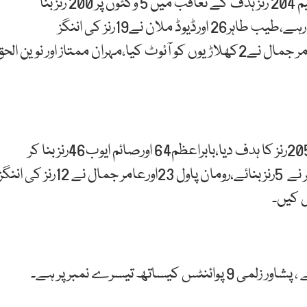
راولپنڈی میں کھیلے گئے میچ میں ملتان سلطانز کی ٹیم 204 رنز ہدف کے تعاقب میں 5 وکٹوں پر 200 رنز بنا
سکی،افتخار احمد60اورمحمد رضوان32رنز بنا کر نمایاں رہے،طیب طاہر26 اورڈیوڈ ملان نے19رنز کی اننگز
کھیلی،کرس جورڈن 30اورخوشدل شاہ نے 11رنز بنائے،عامر جمال نے2کھلاڑیوں کو آئوٹ کیا،مہران ممتاز اور نوین ال
قبل ازیں پشاور زلمی نے ملتان سلطانز کو جیت کیلئے 205رنز کا ہدف دیا،بابراعظم64 اورصائم ایوب46رنز بنا کر
نمایاں رہے،حسیب اللہ خان31،آصف علی11اورٹام کوہلر نے 5رنز بنائے،رومان پاول 23اورعامر جمال نے 12رنز کی انن