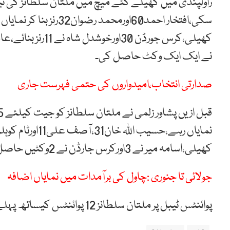
نے ایک ایک وکٹ حاصل کی۔
صدارتی انتخاب،امیدواروں کی حتمی فہرست جاری
کھیلی،اسامہ میر نے 3اورکرس جارڈن نے 2وکٹیں حاصل کیں۔
جولائی تا جنوری :چاول کی برآمدات میں نمایاں اضافہ
پوائنٹس ٹیبل پر ملتان سلطانز 12 پوائنٹس کیساتھ پہلے ، پشاور زلمی 9 پوائنٹس کیساتھ تیسرے نمبر پر ہے۔