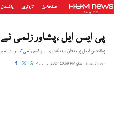
صفحۂ اول
تازہ ترین
پاکستان
7 Aug, 2026
پی ایس ایل ،پشاور زلمی ن
پوائنٹس ٹیبل پر ملتان سلطانز پہلے ، پشاور زلمی تیسرے نمبر 
|
شائع
March 5, 2024 10:59 PM
Faisal Zaheer