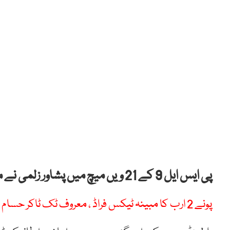
پی ایس ایل 9 کے 21 ویں میچ میں پشاور زلمی نے ملتان سلطانز کو شکست دیدی۔
پونے 2 ارب کا مبینہ ٹیکس فراڈ ، معروف ٹک ٹاکر حسام مدنی گرفتار