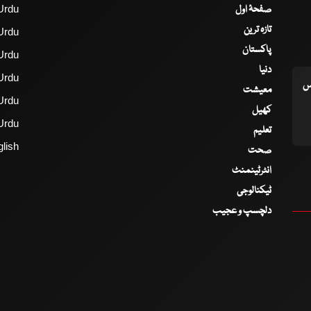
صفحۂ اول
Urdu
تازہ ترین
Urdu
پاکستان
Urdu
دنیا
Urdu
اس
معیشت
Urdu
کھیل
Urdu
تعلیم
lish
صحت
انٹرٹینمنٹ
ٹیکنالوجی
دلچسپ و عجیب