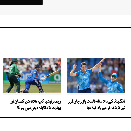
انگلینڈ کے 25 سالہ فاسٹ باؤلر جان ٹرنر
ویمنز ایشیا کپ 2026، پاکستان اور
نے کرکٹ کو خیر باد کہہ دیا
بھارت کا مقابلہ دبئی میں ہو گا