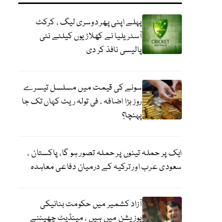
پہلے اپنی پھر دوسری لیگ ، کرکٹ
آسٹریلیا نے کھلاڑیوں کیلئے نئی
پالیسی نافذ کر دی
سونے کی قیمت میں مسلسل تیسرے
روز بڑا اضافہ ، فی تولہ ریٹ کہاں تک جا
پہنچا؟
ایک پر حملہ تینوں پر حملہ تصور ہو گا، پاکستان ،
سعودی عرب اور ترکیہ کے درمیان دفاعی معاہدہ
آزاد کشمیر میں حکومت بنانیکی
پوزیشن میں ہیں ، مینڈیٹ چھیننے