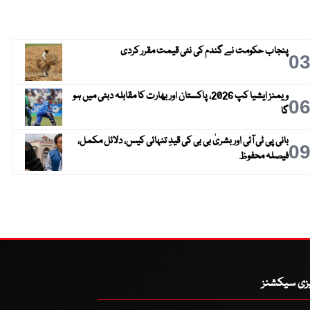
پنجاب حکومت نے گندم کی نئی قیمت مقرر کردی
0
ویمنز ایشیا کپ 2026، پاکستان اور بھارت کا مقابلہ دبئی میں ہو
0
گا
بانی پی ٹی آئی اور بشریٰ بی بی کی قیدِ تنہائی کیس، دلائل مکمل،
0
فیصلہ محفوظ
یزی سیکشنز