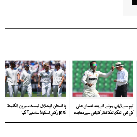
ٹیم سے ڈراپ ہونے کے بعد نعمان علی
پاکستان کیخلاف ٹیسٹ سیریز ، انگلینڈ
کی نئی اننگز، لنکاشائر کاؤنٹی سے معاہدہ
کا 16 رکنی اسکواڈ سامنے آ گیا