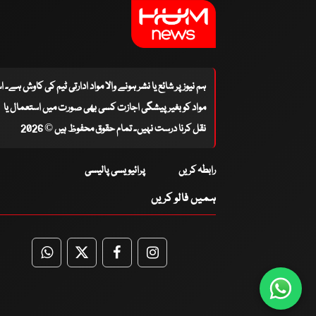
ہم نیوز پر شائع یا نشر ہونے والا مواد ادارتی ٹیم کی کاوش ہے۔ 
مواد کو بغیر پیشگی اجازت کسی بھی صورت میں استعمال یا
نقل کرنا درست نہیں۔ تمام حقوق محفوظ ہیں © 2026
رابطہ کریں
پرائیویسی پالیسی
ہمیں فالو کریں
WhatsApp
Twitter
Facebook
Facebook