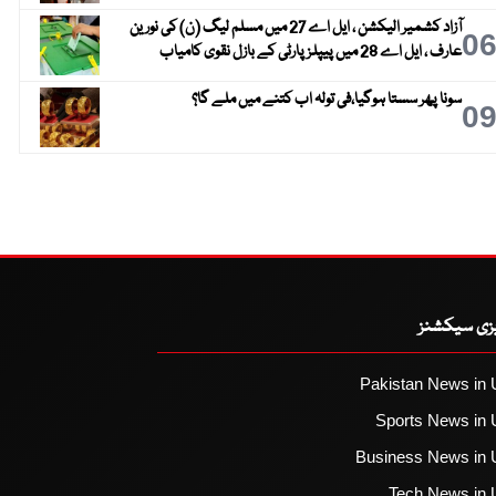
آزاد کشمیر الیکشن ، ایل اے 27 میں مسلم لیگ (ن) کی نورین
0
عارف ، ایل اے 28 میں پیپلز پارٹی کے بازل نقوی کامیاب
سونا پھر سستا ہوگیا،فی تولہ اب کتنے میں ملے گا؟
0
یزی سیکشنز
Pakistan News in 
Sports News in 
Business News in 
Tech News in 