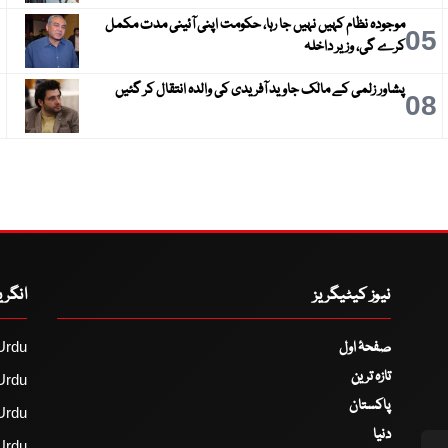
موجودہ نظام کہیں نہیں جا رہا، حکومت اپنی آئینی مدت مکمل
6
05
کرے گی، وزیر داخلہ
پشاور زلمی کے مالک جاوید آفریدی کی والدہ انتقال کر گئیں
9
08
نیوز کیٹیگریز
انگر
صفحۂ اول
Urdu
تازہ ترین
Urdu
پاکستان
Urdu
دنیا
Urdu