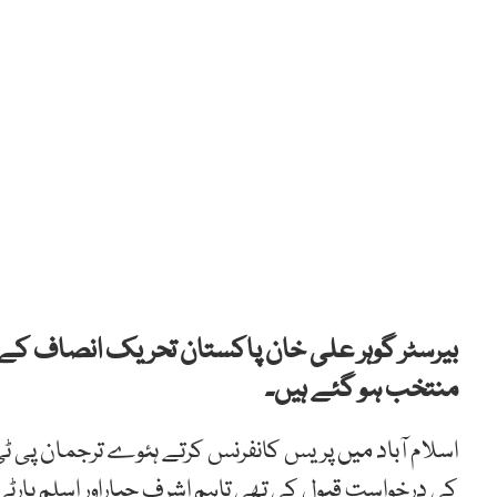
بیرسٹر گوہر علی خان پاکستان تحریک انصاف کے ب
منتخب ہو گئے ہیں۔
کی درخواست قبول کی تھی تاہم اشرف جباراور اسلم پارٹی م