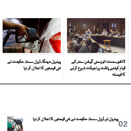
لاانفورسمنٹ انویسٹی گیشن سنٹر کے
پیٹرول مہنگا، ڈیزل سستا، حکومت نے
قیام کیلئے پائلٹ پراجیکٹ شروع کرنے
نئی قیمتوں کا اعلان کر دیا
کا فیصلہ
پیٹرول اور ڈیزل سستا، حکومت نے نئی قیمتوں کا اعلان کر دیا
3
02