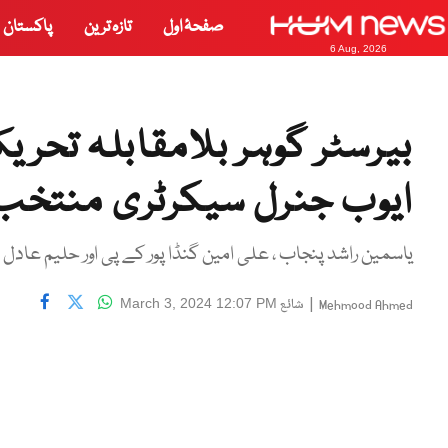
صفحۂ اول
تازہ ترین
پاکستان
6 Aug, 2026
بیرسٹر گوہر بلامقابلہ تحر
ایوب جنرل سیکرٹری منتخب
یاسمین راشد پنجاب ، علی امین گنڈا پور کے پی اور حلیم عا
|
شائع
March 3, 2024 12:07 PM
Mehmood Ahmed