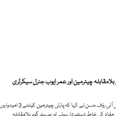
لامقابلہ چیئرمین اور عمر ایوب جنرل سیکرٹری
اسلام آباد میں پریس کانفرنس کرتے ہئوے ترجمان پی ٹی آئی رؤف حسن نے کہا کہ پارٹی چیئرمین کیلئے 3 امید
فاد کی خاطر دستبردار ہوئے اور بیرسٹر گوہربلامقابلہ