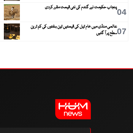
پنجاب حکومت نے گندم کی نئی قیمت مقرر کردی
04
عالمی منڈی میں خام تیل کی قیمتیں تین ہفتوں کی کم ترین
07
سطح پر آ گئیں