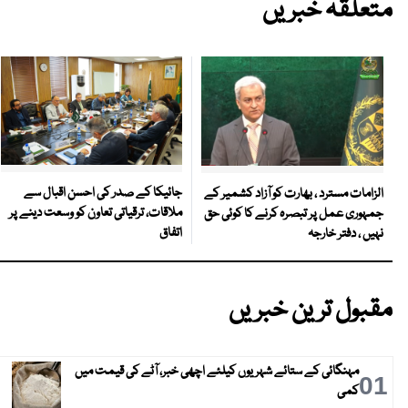
متعلقہ خبریں
جائیکا کے صدر کی احسن اقبال سے
الزامات مسترد ، بھارت کو آزاد کشمیر کے
ملاقات، ترقیاتی تعاون کو وسعت دینے پر
جمہوری عمل پر تبصرہ کرنے کا کوئی حق
اتفاق
نہیں ، دفتر خارجہ
مقبول ترین خبریں
مہنگائی کے ستائے شہریوں کیلئے اچھی خبر، آٹے کی قیمت میں
01
کمی