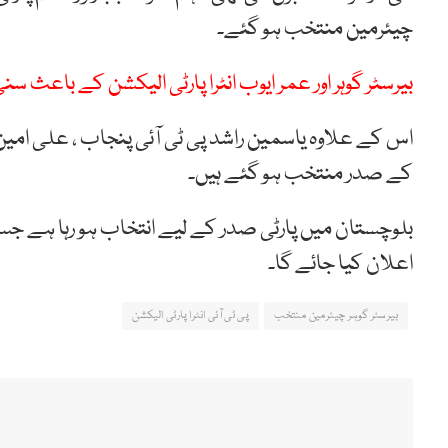
چیئرمین منتخب ہو گئے۔
بیرسٹر گوہر اور عمر ایوب انٹرا پارٹی الیکشن کے باعث سن
اس کے علاوہ یاسمین راشد پی ٹی آئی پنجاب ، علی امین 
کے صدر منتخب ہو گئے ہیں۔
بلوچستان میں پارٹی صدر کے لیے انتخاب ہو رہا ہے جس کے
اعلان کیا جائے گا۔
بیرسٹر گوہر چیئرمین منتخب
پی ٹی آئی انٹرا پارٹی الیکشن