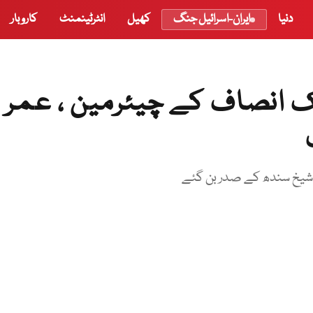
دنیا
ایران-اسرائیل جنگ
کھیل
انٹرٹینمنٹ
کاروبار
یک انصاف کے چیئرمین ، عمر
دل شیخ سندھ کے صدر بن گئے