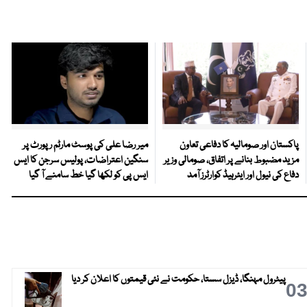
پاکستان اور صومالیہ کا دفاعی تعاون
میر رضا علی کی پوسٹ مارٹم رپورٹ پر
مزید مضبوط بنانے پر اتفاق، صومالی وزیر
سنگین اعتراضات، پولیس سرجن کا ایس
دفاع کی نیول اور ایئرہیڈ کوارٹرز آمد
ایس پی کو لکھا گیا خط سامنے آ گیا
پیٹرول مہنگا، ڈیزل سستا، حکومت نے نئی قیمتوں کا اعلان کر دیا
0