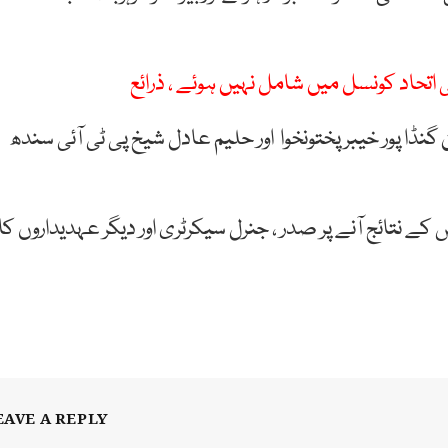
ی اتحاد کونسل میں شامل نہیں ہوئے ، ذرائع
گنڈا پور خیبرپختونخوا اور حلیم عادل شیخ پی ٹی آئی سندھ
 نتائج آنے پر صدر ، جنرل سیکرٹری اور دیگر عہدیداروں کا
EAVE A REPLY