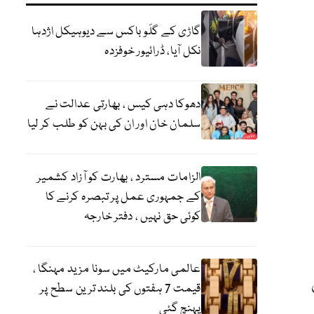
گاڑی کے گلَو باکس سے دیوہیکل اژدہا
نکل آیا، ڈرائیور خوفزدہ
دھوکا دہی کیس ، بھارتی عدالت نے
سلمان خان اور ان کی بہن کو طلب کر لیا
الزامات مسترد ، بھارت کو آزاد کشمیر
کے جمہوری عمل پر تبصرہ کرنے کا
کوئی حق نہیں ، دفتر خارجہ
عالمی مارکیٹ میں سونا مزید مہنگا ،
واروں
قیمت 7 ہفتوں کی بلند ترین سطح پر
پہنچ گئی