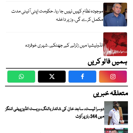
موجودہ نظام کہیں نہیں جا رہا، حکومت اپنی آئینی مدت
مکمل کرے گی، وزیر داخلہ
انڈونیشیا میں زلزلے کے جھٹکے، شہری خوفزدہ
ہمیں فالو کریں
WhatsApp
Twitter
Facebook
Faceboo
متعلقہ خبریں
دوسرا ٹیسٹ، ساجد خان کی شاندار بالنگ، ویسٹ انڈیز پہلی اننگز
میں 344 رنز پر آؤٹ