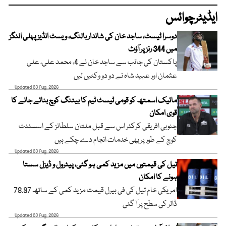
ایڈیٹرچوائس
دوسرا ٹیسٹ، ساجد خان کی شاندار بالنگ، ویسٹ انڈیز پہلی اننگز
میں 344 رنز پر آؤٹ
پاکستان کی جانب سے ساجد خان نے 4، محمد علی، علی
عثمان اور عبید شاہ نے دو دو وکٹیں لیں
Updated 03 Aug, 2026
مائیک اسمتھ کو قومی ٹیسٹ ٹیم کا بیٹنگ کوچ بنائے جانے کا
قوی امکان
جنوبی افریقی کرکٹر اس سے قبل ملتان سلطانز کے اسسٹنٹ
کوچ کے طور پر بھی خدمات انجام دے چکے ہیں
Updated 03 Aug, 2026
تیل کی قیمتوں میں مزید کمی ہو گئی، پیٹرول و ڈیزل سستا
ہونے کا امکان
امریکی خام تیل کی فی بیرل قیمت مزید کمی کے ساتھ 78.97
ڈالر کی سطح پر آ گئی
Updated 03 Aug, 2026