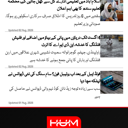
اسلام آباد میں تعلیمی ادارے کل سے کھل جائیں گے، محکمہ
تعلیم سندھ کا بھی اہم اعلان
ہفتے میں 6 روز تدریس کا اطلاق صرف سرکاری اسکولوں پر ہوگا،
صوبائی وزیر تعلیم
Updated 02 Aug, 2026
4 اگست تک دریاؤں میں پانی کے بہاؤ میں اضافے اور فلیش
فلڈنگ کا خدشہ، این ڈی ایم اے کا الرٹ
راولپنڈی، جہلم، گوجرانوالہ سمیت نشیبی شہری علاقوں میں اربن
فلڈنگ اور بارش کا پانی جمع ہونے کا خدشہ ہے
Updated 02 Aug, 2026
فولڈ ایبل کے بعد اب رولیبل فون؟ سام سنگ کی نئی ڈیوائس نے
تہلکہ مچا دیا
سب سے زیادہ توجہ زیڈ نائن کوڈ نیم والی ڈیوائس نے حاصل کی
ہے
Updated 01 Aug, 2026