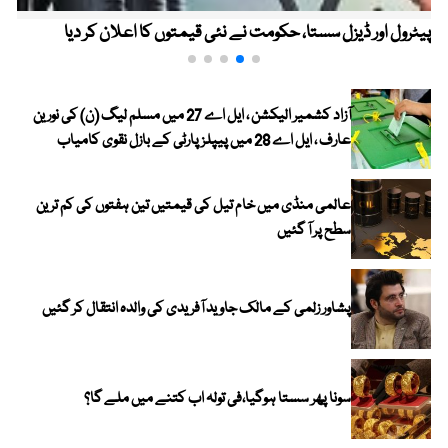
پیٹرول اور ڈیزل سستا، حکومت نے نئی قیمتوں کا اعلان کر دیا
آزاد کشمیر الیکشن ، ایل اے 27 میں مسلم لیگ (ن) کی نورین
عارف ، ایل اے 28 میں پیپلز پارٹی کے بازل نقوی کامیاب
عالمی منڈی میں خام تیل کی قیمتیں تین ہفتوں کی کم ترین
سطح پر آ گئیں
پشاور زلمی کے مالک جاوید آفریدی کی والدہ انتقال کر گئیں
سونا پھر سستا ہوگیا،فی تولہ اب کتنے میں ملے گا؟