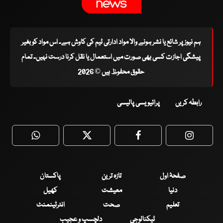
ہم نیوز پر شائع یا نشر ہونے والا مواد ادارتی ٹیم کی کاوش ہے۔ اس مواد کو بغیر
پیشگی اجازت کسی بھی صورت میں استعمال یا نقل کرنا درست نہیں۔ تمام
حقوق محفوظ ہیں © 2026
رابطہ کریں
پرائیویسی پالیسی
WhatsApp
Twitter
Facebook
Faceboo
صفحۂ اول
تازہ ترین
پاکستان
دنیا
معیشت
کھیل
تعلیم
صحت
انٹرٹینمنٹ
ٹیکنالوجی
دلچسپ و عجیب