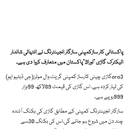
پاکستانی کار سازکمپنی سازگار انجینئرنگ نے انتہائی شاندار
الیکٹرک گاڑی ”اورا3“پاکستان میں متعارف کروا دی ہے۔
ora3گاڑی چینی کارساز کمپنی گریٹ وال موٹرز(جی ڈبلیو ایم)
کی تیار کردہ ہے، اس گاڑی کی قیمت 89لاکھ 99ہزار
999روپے ہے۔
سازگار انجینئرنگ کمپنی کے مطابق گاڑی کی بکنگ آئندہ
چند دن میں شروع ہو جائے گی،اس کی بکنگ 30سے