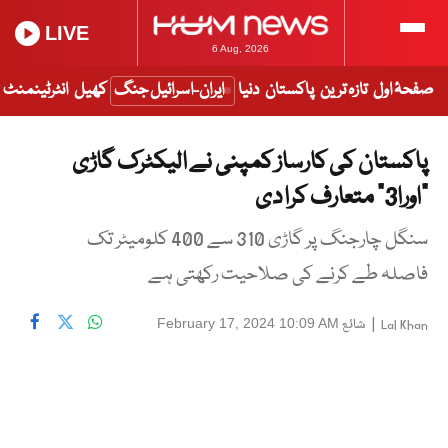
LIVE
6 Aug, 2026
صفحۂ اول
تازہ ترین
پاکستان
دنیا
ایران-اسرائیل جنگ
کھیل
انٹرٹینمنٹ
پاکستان کی کارساز کمپنی نے الیکٹرک گاڑی
”اورا3“ متعارف کرا دی
سنگل چارجنگ پر گاڑی 310 سے 400 کلومیٹر تک
فاصلہ طے کرنے کی صلاحیت رکھتی ہے
|
شائع
February 17, 2024 10:09 AM
Lal Khan