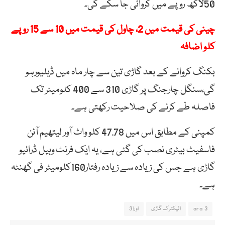
50لاکھ روپے میں کروائی جا سکے گی۔
چینی کی قیمت میں 2، چاول کی قیمت میں 10 سے 15 روپے
کلو اضافہ
بکنگ کروانے کے بعد گاڑی تین سے چار ماہ میں ڈیلیورہو
گی،سنگل چارجنگ پر گاڑی 310 سے 400 کلومیٹر تک
فاصلہ طے کرنے کی صلاحیت رکھتی ہے۔
کمپنی کے مطابق اس میں 47.78 کلو واٹ آور لیتھیم آئن
فاسفیٹ بیٹری نصب کی گئی ہے، یہ ایک فرنٹ وہیل ڈرائیو
گاڑی ہے جس کی زیادہ سے زیادہ رفتار160کلومیٹر فی گھنٹہ
ہے۔
ora 3
الیکٹرک گاڑی
اورا3