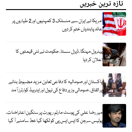
تازہ ترین خبریں
امریکا نے ایران سے منسلک 3 کمپنیوں اور 2 طیاروں پر
عائد پابندیاں ختم کر دیں
پیٹرول مہنگا، ڈیزل سستا، حکومت نے نئی قیمتوں کا
اعلان کر دیا
پاکستان اور صومالیہ کا دفاعی تعاون مزید مضبوط بنانے
پر اتفاق، صومالی وزیر دفاع کی نیول اور ایئرہیڈ کوارٹرز آمد
میر رضا علی کی پوسٹ مارٹم رپورٹ پر سنگین اعتراضات،
پولیس سرجن کا ایس ایس پی کو لکھا گیا خط سامنے آ گیا