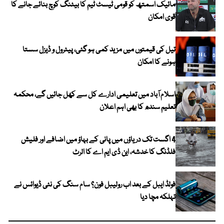
مائیک اسمتھ کو قومی ٹیسٹ ٹیم کا بیٹنگ کوچ بنائے جانے کا
قوی امکان
تیل کی قیمتوں میں مزید کمی ہو گئی، پیٹرول و ڈیزل سستا
ہونے کا امکان
اسلام آباد میں تعلیمی ادارے کل سے کھل جائیں گے، محکمہ
تعلیم سندھ کا بھی اہم اعلان
4 اگست تک دریاؤں میں پانی کے بہاؤ میں اضافے اور فلیش
فلڈنگ کا خدشہ، این ڈی ایم اے کا الرٹ
فولڈ ایبل کے بعد اب رولیبل فون؟ سام سنگ کی نئی ڈیوائس نے
تہلکہ مچا دیا