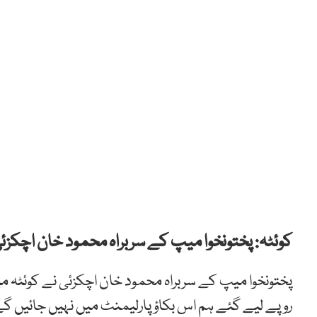
کوئٹہ: پختونخوا میپ کے سربراہ محمود خان اچکزئی
پختونخوا میپ کے سربراہ محمود خان اچکزئی نے کوئٹہ م
روپے لیے گئے ہم اس بکاؤ پارلیمنٹ میں نہیں جائیں گ