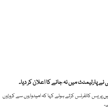
 نے پارلیمنٹ میں نہ جانے کا اعلان کر دیا۔
یں پریس کانفرنس کرتے ہوئے کہا کہ امیدواروں سے کروڑوں
ے۔