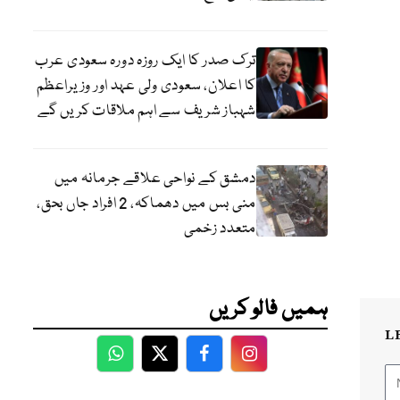
ترک صدر کا ایک روزہ دورہ سعودی عرب
کا اعلان، سعودی ولی عہد اور وزیراعظم
شہباز شریف سے اہم ملاقات کریں گے
دمشق کے نواحی علاقے جرمانہ میں
منی بس میں دھماکہ، 2 افراد جاں بحق،
متعدد زخمی
ہمیں فالو کریں
L
WhatsApp
Twitter
Facebook
Facebook