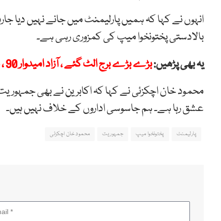
انہوں نے کہا کہ ہمیں پارلیمنٹ میں جانے نہیں دیا جار
بالادستی پختونخوا میپ کی کمزوری رہی ہے۔
یہ بھی پڑھیں:
بڑے بڑے برج الٹ گئے ، آزاد امیدوار 90 ، مسلم لیگ ن 62 ، پیپلز پارٹی 50 نشستوں پر کامیاب
محمود خان اچکزئی نے کہا کہ اکابرین نے بھی جمہوریت
عشق رہا ہے۔ ہم جاسوسی اداروں کے خلاف نہیں ہیں۔
پارلیمنٹ
پختونخوا میپ
جمہوریت
محمود خان اچکزئی