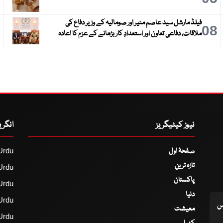
فیلڈ مارشل سید عاصم منیر اور صومالیہ کے وزیر دفاع کی
9
08
ملاقات، دفاعی تعاون اور استعدادِ کار بڑھانے کے عزم کا اعادہ
نیوز کیٹیگریز
انگر
صفحۂ اول
Urdu
تازہ ترین
Urdu
پاکستان
Urdu
دنیا
Urdu
اس
معیشت
Urdu