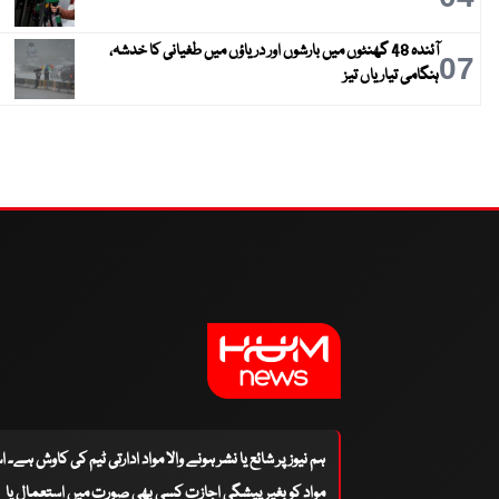
آئندہ 48 گھنٹوں میں بارشوں اور دریاؤں میں طغیانی کا خدشہ،
07
ہنگامی تیاریاں تیز
ہم نیوز پر شائع یا نشر ہونے والا مواد ادارتی ٹیم کی کاوش ہے۔ 
مواد کو بغیر پیشگی اجازت کسی بھی صورت میں استعمال یا