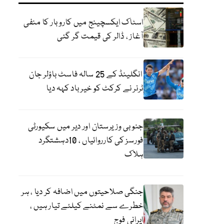
اسٹاک ایکسچینج میں کاروبار کا منفی
آغاز ، ڈالر کی قیمت گر گئی
انگلینڈ کے 25 سالہ فاسٹ باؤلر جان
ٹرنر نے کرکٹ کو خیر باد کہہ دیا
جنوبی وزیرستان اور دیر میں سکیورٹی
فورسز کی کارروائیاں ، 10دہشتگرد
ہلاک
جنگی صلاحیتوں میں اضافہ کر دیا ، ہر
خطرے سے نمٹنے کیلئے تیار ہیں ،
ایرانی فوج