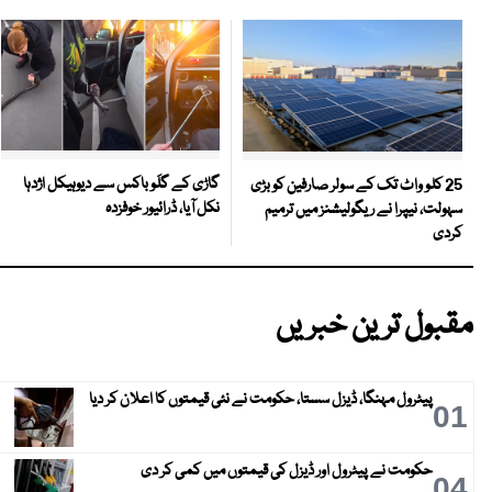
گاڑی کے گلَو باکس سے دیوہیکل اژدہا
25 کلو واٹ تک کے سولر صارفین کو بڑی
نکل آیا، ڈرائیور خوفزدہ
سہولت، نیپرا نے ریگولیشنز میں ترمیم
کردی
مقبول ترین خبریں
پیٹرول مہنگا، ڈیزل سستا، حکومت نے نئی قیمتوں کا اعلان کر دیا
01
حکومت نے پیٹرول اور ڈیزل کی قیمتوں میں کمی کر دی
04