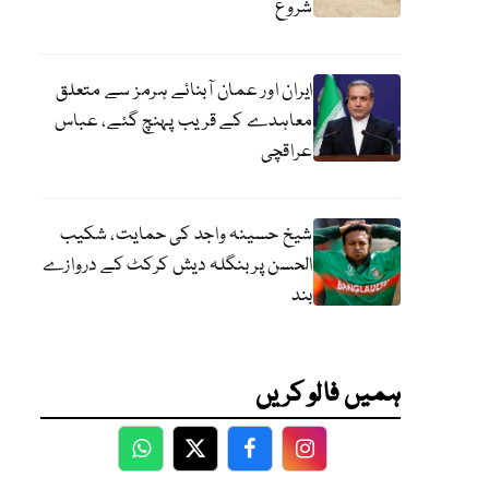
شروع
ایران اور عمان آبنائے ہرمز سے متعلق
معاہدے کے قریب پہنچ گئے، عباس
عراقچی
شیخ حسینہ واجد کی حمایت، شکیب
الحسن پر بنگلہ دیش کرکٹ کے دروازے
بند
ہمیں فالو کریں
WhatsApp
Twitter
Facebook
Facebook