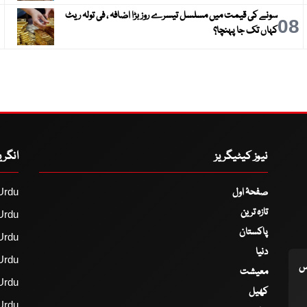
سونے کی قیمت میں مسلسل تیسرے روز بڑا اضافہ ، فی تولہ ریٹ
9
08
کہاں تک جا پہنچا؟
نیوز کیٹیگریز
انگر
صفحۂ اول
Urdu
تازہ ترین
Urdu
پاکستان
Urdu
دنیا
Urdu
اس
معیشت
Urdu
کھیل
Urdu