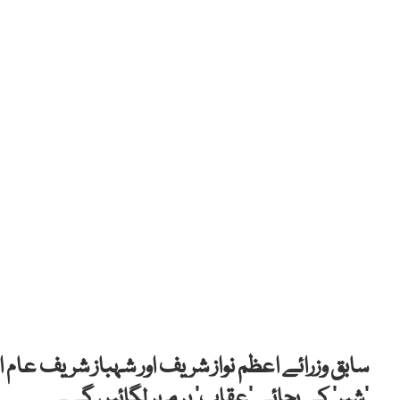
‘شیر’ کے بجائے ‘عقاب’ پر مہر لگائیں گے۔