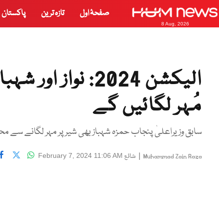
صفحۂ اول
تازہ ترین
پاکستان
8 Aug, 2026
الیکشن 2024: نوا
مُہر لگائیں گے
سابق وزیراعلیٰ پنجاب حمزہ شہباز بھی شیر پر مہر لگانے سے مح
|
شائع
February 7, 2024 11:06 AM
Muhammad Zain Raza