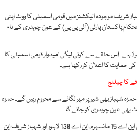
باز شریف موجودہ الیکشنز میں قومی اسمبلی کا ووٹ اپنی
حکام پاکستان پارٹی (آئی پی پی) کے عون چوہدری کے نام
ووٹ این اے 128 لاہور میں رجسٹرڈ ہے۔ اس حلقے سے کوئی لیگی امیدوار قومی اسمبلی کا
ی کی حمایت کا اعلان کر رکھا ہے۔
ثے کا چیلنج
زہ شہباز بھی شیر پر مہر لگانے سے محروم رہیں گے۔ حمزہ
خیال رہے کہ نواز شریف خود قومی اسمبلی کی نشستوں این اے 15 مانسہرہ، این اے 130 لاہور اور شہباز شریف این