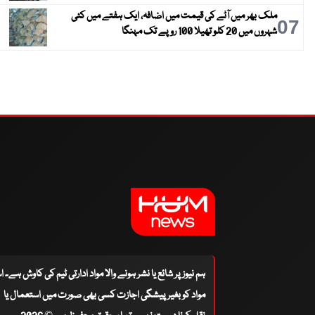
ملک بھر میں آٹے کی قیمت میں اضافہ، ایک ہفتے میں کئی
07
شہروں میں 20 کلو تھیلا 100 روپے تک مہنگا
ہم نیوز پر شائع یا نشر ہونے والا مواد ادارتی ٹیم کی کاوش ہے۔ 
مواد کو بغیر پیشگی اجازت کسی بھی صورت میں استعمال یا