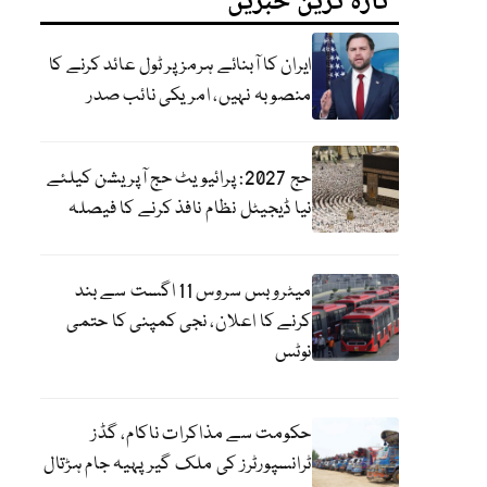
تازہ ترین خبریں
ایران کا آبنائے ہرمز پر ٹول عائد کرنے کا
منصوبہ نہیں، امریکی نائب صدر
حج 2027: پرائیویٹ حج آپریشن کیلئے
نیا ڈیجیٹل نظام نافذ کرنے کا فیصلہ
میٹرو بس سروس 11 اگست سے بند
کرنے کا اعلان، نجی کمپنی کا حتمی
نوٹس
حکومت سے مذاکرات ناکام، گڈز
ٹرانسپورٹرز کی ملک گیر پہیہ جام ہڑتال