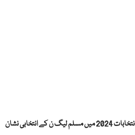
سابق وزرائے اعظم نواز شریف اور شہباز شریف عام انتخابات 2024 میں مسلم لیگ ن کے انتخابی نشان