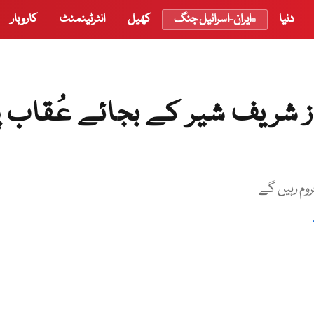
دنیا
ایران-اسرائیل جنگ
کھیل
انٹرٹینمنٹ
کاروبار
ز اور شہباز شریف شیر کے بجائے عُقاب پ
روم رہیں گے