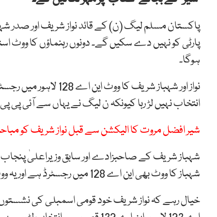
پاکستان مسلم لیگ (ن) کے قائد نواز شریف اور صدر شہ
پارٹی کو نہیں دے سکیں گے۔ دونوں رہنماؤں کا ووٹ است
ہوگا۔
نواز اور شہباز شریف کا 
انتخاب نہیں لڑ رہا کیونکہ ن لیگ نے یہاں سے آئی پی پ
شیر افضل مروت کا الیکشن سے قبل نواز شریف کو مباح
شہباز شریف کے صاحبزادے اور سابق وزیراعلیٰ پنجاب حم
شہباز کا ووٹ بھی این اے 128 میں رجسٹرڈ ہے اور یہ ووٹ بھی عون چوہدری کو جائے گا۔