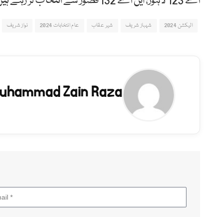
اے 123 لاہور، این اے 132 قصور سے انتخاب لڑ رہے ہیں۔
الیکشن 2024
شہباز شریف
شیر عقاب
عام انتخابات 2024
نواز شریف
uhammad Zain Raza