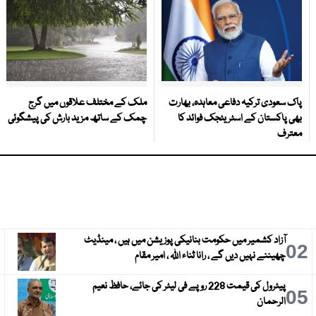
پاک سعودی ترکیہ دفاعی معاہدہ، بھارت
ملک کے مختلف علاقوں میں گرج
بھی پاکستان کے اسٹریٹجک فوائد کا
چمک کے ساتھ مزید بارش کی پیشگوئی
معترف
آزاد کشمیر میں حکومت بنانیکی پوزیشن میں ہیں ، مینڈیٹ
3
02
چھیننے نہیں دیں گے ، رانا ثناء اللہ ، امیر مقام
پیٹرول کی قیمت 228 روپے فی لیٹر کی جائے، حافظ نعیم
6
05
الرحمان