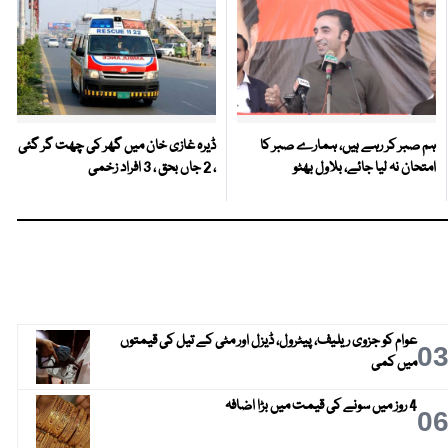
ہم صبر کر رہے ہیں، ہمارے صبر کا
ڈیرہ غازی خان میں گھر کی چھت گر گئی
امتحان نہ لیا جائے، بلاول بھٹو
، 2 جاں بحق ، 3 افراد زخمی
عوام کو جزوی ریلیف، پیٹرول، ڈیزل اور مٹی کے تیل کی قیمتوں
0
میں کمی
4 روز میں سونے کی قیمت میں بڑا اضافہ
0