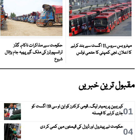
حکومت سے مذاکرات ناکام، گڈز
میٹرو بس سروس 11 اگست سے بند کرنے
ٹرانسپورٹرز کی ملک گیر پہیہ جام ہڑتال
کا اعلان، نجی کمپنی کا حتمی نوٹس
شروع
مقبول ترین خبریں
کیریبین پریمیئر لیگ ، قومی کرکٹرز کو این او سی 19 اگست کو
01
جاری کرنے کا فیصلہ
حکومت نے پیٹرول اور ڈیزل کی قیمتوں میں کمی کر دی
04