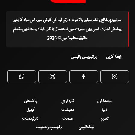
ہم نیوز پر شائع یا نشر ہونے والا مواد ادارتی ٹیم کی کاوش ہے۔ اس مواد کو بغیر
پیشگی اجازت کسی بھی صورت میں استعمال یا نقل کرنا درست نہیں۔ تمام
حقوق محفوظ ہیں © 2026
رابطہ کریں
پرائیویسی پالیسی
WhatsApp
Twitter
Facebook
Faceboo
صفحۂ اول
تازہ ترین
پاکستان
دنیا
معیشت
کھیل
تعلیم
صحت
انٹرٹینمنٹ
ٹیکنالوجی
دلچسپ و عجیب