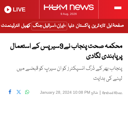
LIVE
9 Aug, 2026
صفحۂ اول
تازہ ترین
پاکستان
دنیا
ایران-اسرائیل جنگ
کھیل
انٹرٹینمنٹ
محکمہ صحت پنجاب نے 9سیر پس کے استعمال
پر پابندی لگادی
پنجاب بھر کے ڈرگ انسپکٹر ز کو ان سیرپ کو قبضے میں
لینے کی ہدایت
|
شائع
January 28, 2024 10:08 PM
Arshad Khan