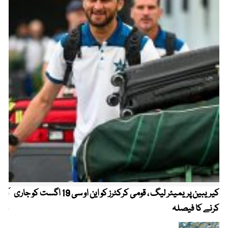
کیریبین پریمیئر لیگ ، قومی کرکٹرز کو این او سی 19 اگست کو جاری
آز
کرنے کا فیصلہ
چھی