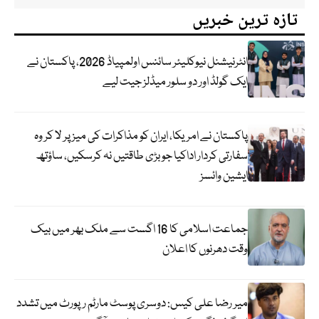
تازہ ترین خبریں
انٹرنیشنل نیوکلیئر سائنس اولمپیاڈ 2026، پاکستان نے
ایک گولڈ اور دو سلور میڈلز جیت لیے
پاکستان نے امریکا، ایران کو مذاکرات کی میز پر لا کر وہ
سفارتی کردار اداکیا جو بڑی طاقتیں نہ کرسکیں، ساؤتھ
ایشین وائسز
جماعت اسلامی کا 16 اگست سے ملک بھر میں بیک
وقت دھرنوں کا اعلان
میر رضا علی کیس: دوسری پوسٹ مارٹم رپورٹ میں تشدد