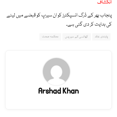
انکشاف
پنجاب بھر کے ڈرگ انسپکٹرز کو ان سیرپ کو قبضے میں لینے
کی ہدایت کر دی گئی ہے۔
پابندی عائد
کھانسی کے سیرپس
محکمہ صحت
Arshad Khan