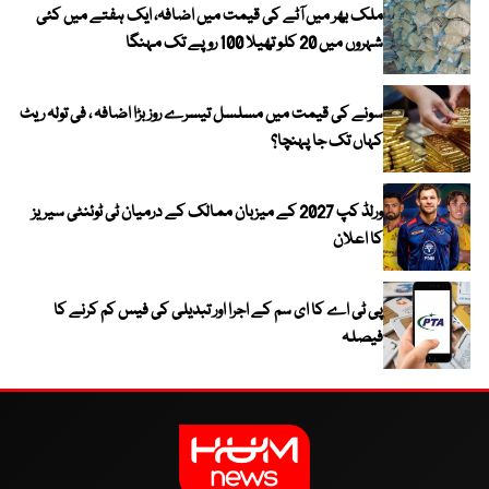
ملک بھر میں آٹے کی قیمت میں اضافہ، ایک ہفتے میں کئی
شہروں میں 20 کلو تھیلا 100 روپے تک مہنگا
سونے کی قیمت میں مسلسل تیسرے روز بڑا اضافہ ، فی تولہ ریٹ
کہاں تک جا پہنچا؟
ورلڈ کپ 2027 کے میزبان ممالک کے درمیان ٹی ٹوئنٹی سیریز
کا اعلان
پی ٹی اے کا ای سم کے اجرا اور تبدیلی کی فیس کم کرنے کا
فیصلہ