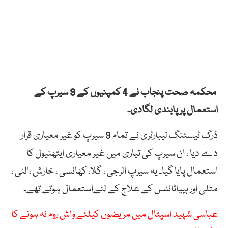
محکمہ صحت پنجاب نے 4 کمپنیوں کے 9 سیرپ کے
استعمال پر پابندی لگادی۔
ڈرگ ٹیسٹنگ لیبارٹری نے تمام 9 سیرپ کو غیر معیاری قرار
دے دیا ، ان سیرپ کی تیاری میں غیر معیاری ایتھنیول کا
استعمال پایا گیا۔ یہ سیرپ الرجی ، گلا، کھانسی ، خارش ،الٹی ،
متلی اور ہییاٹائٹس کے علاج کے لئےاستعمال ہوتے تھے۔
عباسی شہید اسپتال میں مریضوں کیلئے واش روم نہ ہونے کا