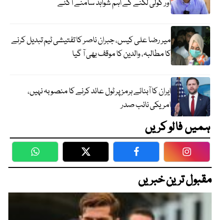
اور گولی لگنے کے اہم شواہد سامنے آگئے
میر رضا علی کیس، جبران ناصر کا تفتیشی ٹیم تبدیل کرنے
کا مطالبہ، والدین کا موقف بھی آ گیا
ایران کا آبنائے ہرمز پر ٹول عائد کرنے کا منصوبہ نہیں،
امریکی نائب صدر
ہمیں فالو کریں
WhatsApp
Twitter
Facebook
Faceboo
مقبول ترین خبریں