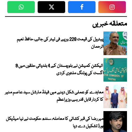
WhatsApp
Twitter
Facebook
Faceboo
متعلقہ خبریں
پیٹرول کی قیمت 228 روپے فی لیٹر کی جائے، حافظ نعیم
الرحمان
الیکشن کمیشن نے بلوچستان کے 4 بلدیاتی حلقوں میں 9
اگست کی پولنگ ملتوی کردی
معاہدے کو عملی شکل دینے میں فیلڈ مارشل سید عاصم منیر
کا کردار قابل قدر ہے، وزیراعظم
میر رضا کی قبر کشائی کا معاملہ، سندھ حکومت نے نیا میڈیکل
بورڈ تشکیل دے دیا