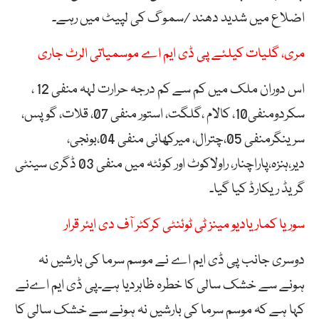
اضلاع میں شدید دھند /سمو گ کی لپیٹ میں رہے۔
مری، گلیات کیلئے پی ڈی ایم اے موسمیاتی الرٹ جاری
اس دوران ملک میں کم سے کم درجہ حرارت لہہ منفی 12 ،
سکردومنفی10، کالام ،گلگت، استور منفی 07، قلات، گوپس،
سرینگرمنفی 05،چترال، میرکھانی منفی 04،بونجی،
دیر،ہنزہ،پاراچنار، راولاکوٹ اور کوئٹہ میں منفی 03 ڈگری سینٹی
گریڈ ریکارڈ کیا گیا۔
سوریا کمار یادیو مینز ٹی ٹوئنٹی کرکٹر آف دی ایئر قرار
دوسری جانب پی ڈی ایم اے نے موسم سرما کی بارشیں نہ
ہونے سے خشک سالی کا خطرہ ظاہردیا ہے۔پی ڈی ایم اےنے
کہا ہے کہ موسم سرما کی بارشیں نہ ہونے سے خشک سالی کا