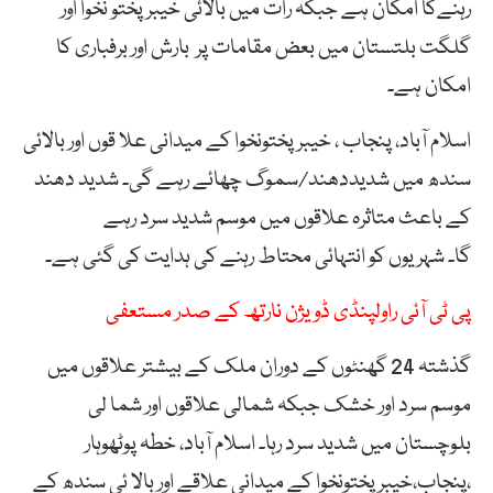
رہنےکا امکان ہے جبکہ رات میں بالائی خیبر پختو نخوا اور
گلگت بلتستان میں بعض مقامات پر بارش اور برفباری کا
امکان ہے۔
اسلام آباد، پنجاب ، خیبر پختونخوا کے میدانی علا قوں اور بالائی
سندھ میں شدیددھند/سموگ چھائے رہے گی۔ شدید دھند
کے باعث متاثرہ علاقوں میں موسم شدید سرد رہے
گا۔ شہریوں کو انتہائی محتاط رہنے کی ہدایت کی گئی ہے۔
پی ٹی آئی راولپنڈی ڈویژن نارتھ کے صدر مستعفی
گذشتہ 24 گھنٹوں کے دوران ملک کے بیشتر علاقوں میں
موسم سرد اور خشک جبکہ شمالی علاقوں اور شما لی
بلوچستان میں شدید سرد رہا۔ اسلام آباد، خطہ پوٹھوہار
،پنجاب،خیبر پختونخوا کے میدانی علاقے اور بالا ئی سندھ کے