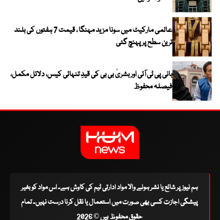
عالمی مارکیٹ میں سونا مزید مہنگا ، قیمت 7 ہفتوں کی بلند
ترین سطح پر پہنچ گئی
بانی پی ٹی آئی اور بشریٰ بی بی کی قیدِ تنہائی کیس، دلائل مکمل،
فیصلہ محفوظ
ہم نیوز پر شائع یا نشر ہونے والا مواد ادارتی ٹیم کی کاوش ہے۔ اس مواد کو بغیر
پیشگی اجازت کسی بھی صورت میں استعمال یا نقل کرنا درست نہیں۔ تمام
حقوق محفوظ ہیں © 2026