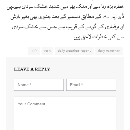
خطرہ بڑھ رہا ہے اور ملک بھر میں شدید خشک سردی ہے۔پی
ڈی ایم اے کے مطابق دسمبر کے بعد جنوری بھی بغیر بارش
اور برفباری کے گزرنے کے قریب ہے جس سے خشک سردی
سے کئی خطرات لاحق ہیں۔
daily weather
daily weather report
rain
بارش
LEAVE A REPLY