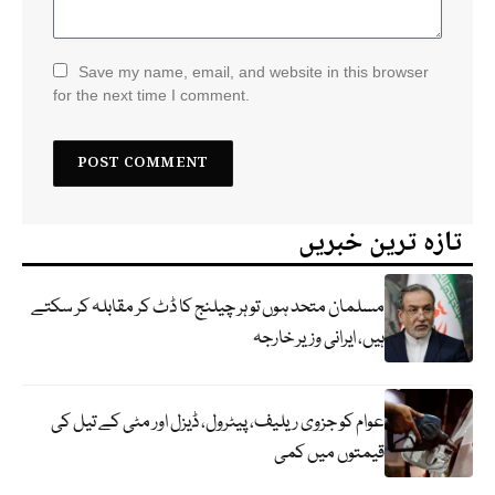
Save my name, email, and website in this browser
for the next time I comment.
تازہ ترین خبریں
مسلمان متحد ہوں تو ہر چیلنج کا ڈٹ کر مقابلہ کر سکتے
ہیں، ایرانی وزیر خارجہ
عوام کو جزوی ریلیف، پیٹرول، ڈیزل اور مٹی کے تیل کی
قیمتوں میں کمی