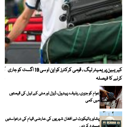
کیریبین پریمیئر لیگ ، قومی کرکٹرز کو این او سی 19 اگست کو جاری
آز
کرنے کا فیصلہ
چھی
عوام کو جزوی ریلیف، پیٹرول، ڈیزل اور مٹی کے تیل کی قیمتوں
میں کمی
پشاور ہائیکورٹ نے افغان شہریوں کی عارضی قیام کی درخواستیں
مسترد کر دیں