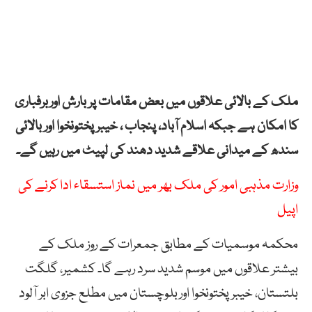
ملک کے بالائی علاقوں میں بعض مقامات پر بارش اوربرفباری
کا امکان ہے جبکہ اسلام آباد، پنجاب ، خیبر پختونخوا اور بالائی
سندھ کے میدانی علاقے شدید دھند کی لپیٹ میں رہیں گے۔
وزارت مذہبی امور کی ملک بھر میں نماز استسقاء ادا کرنے کی
اپیل
محکمہ موسمیات کے مطابق جمعرات کے روز ملک کے
بیشتر علاقوں میں موسم شدید سرد رہے گا۔ کشمیر، گلگت
بلتستان، خیبر پختونخوا اوربلوچستان میں مطلع جزوی ابر آلود