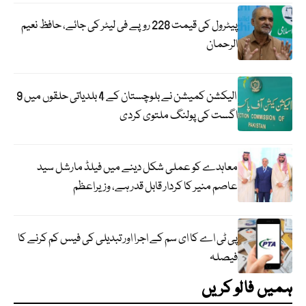
پیٹرول کی قیمت 228 روپے فی لیٹر کی جائے، حافظ نعیم
الرحمان
الیکشن کمیشن نے بلوچستان کے 4 بلدیاتی حلقوں میں 9
اگست کی پولنگ ملتوی کردی
معاہدے کو عملی شکل دینے میں فیلڈ مارشل سید
عاصم منیر کا کردار قابل قدر ہے، وزیراعظم
پی ٹی اے کا ای سم کے اجرا اور تبدیلی کی فیس کم کرنے کا
فیصلہ
ہمیں فالو کریں