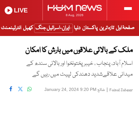
LIVE
8 Aug, 2026
صفحۂ اول
تازہ ترین
پاکستان
دنیا
ایران-اسرائیل جنگ
کھیل
انٹرٹینمنٹ
ملک کے بالائی علاقوں میں بارش کا امکان
اسلام آباد، پنجاب ، خیبر پختونخوا اور بالائی سندھ کے
میدانی علاقےشدید دھندکی لپیٹ میں رہیں گے
|
شائع
January 24, 2024 9:20 PM
Faisal Zaheer