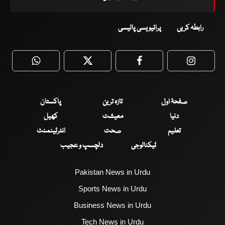
رابطہ کریں
پرائیویسی پالیسی
WhatsApp
Twitter
Facebook
Faceboo
صفحۂ اول
تازہ ترین
پاکستان
دنیا
معیشت
کھیل
تعلیم
صحت
انٹرٹینمنٹ
ٹیکنالوجی
دلچسپ و عجیب
Pakistan News in Urdu
Sports News in Urdu
Business News in Urdu
Tech News in Urdu