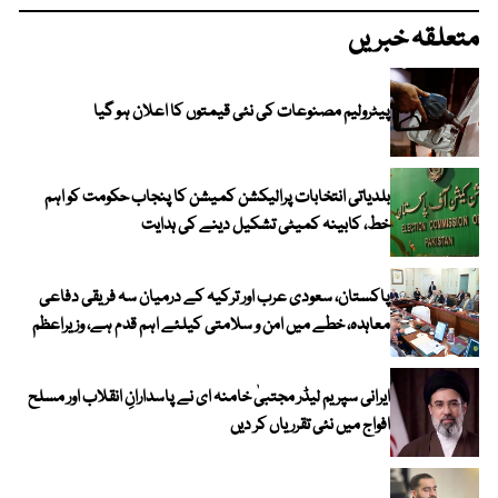
متعلقہ خبریں
پیٹرولیم مصنوعات کی نئی قیمتوں کا اعلان ہو گیا
بلدیاتی انتخابات پرالیکشن کمیشن کا پنجاب حکومت کو اہم
خط، کابینہ کمیٹی تشکیل دینے کی ہدایت
پاکستان، سعودی عرب اور ترکیہ کے درمیان سہ فریقی دفاعی
معاہدہ، خطے میں امن و سلامتی کیلئے اہم قدم ہے، وزیراعظم
ایرانی سپریم لیڈر مجتبیٰ خامنہ ای نے پاسدارانِ انقلاب اور مسلح
افواج میں نئی تقرریاں کر دیں