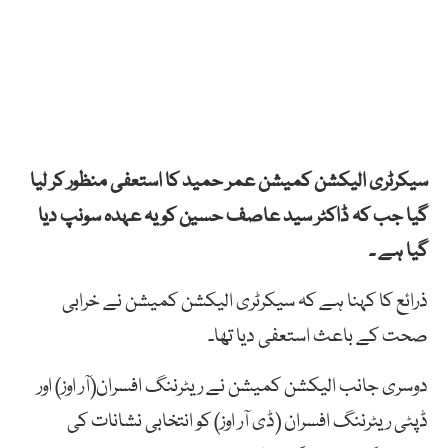
سیکرٹری الیکشن کمیشن عمر حمید کا استعفی منظور کر لیا
گیا جب کہ ڈاکٹر سید عاصف حسین کو یہ عہدہ سونپ دیا
گیا ہے ۔
ذرائع کا کہنا ہے کہ سیکرٹری الیکشن کمیشن نے خرابی
صحت کے باعث استعفی دیا تھا۔
دوسری جانب الیکشن کمیشن نے ریٹرننگ افسران(آر اوز) اور
ڈپٹی ریٹرننگ افسران (ڈی آر اوز) کو انتخابی نشانات کی