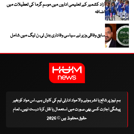
آزاد کشمیر کے تعلیمی اداروں میں موسم گرما کی تعطیلات میں
اضافہ
سابق وفاقی وزیر نے سیاسی وفاداری بدل لی، ن لیگ میں شامل
ہم نیوز پر شائع یا نشر ہونے والا مواد ادارتی ٹیم کی کاوش ہے۔ اس مواد کو بغیر
پیشگی اجازت کسی بھی صورت میں استعمال یا نقل کرنا درست نہیں۔ تمام
حقوق محفوظ ہیں © 2026