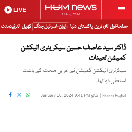
LIVE
11 Aug, 2026
صفحۂ اول
تازہ ترین
پاکستان
دنیا
ایران-اسرائیل جنگ
کھیل
انٹرٹینمنٹ
ڈاکٹر سید عاصف حسین سیکریٹری الیکشن
کمیشن تعینات
سیکرٹری الیکشن کمیشن نے خرابی صحت کے باعث
استعفی دیا تھا۔
|
شائع
January 16, 2024 9:41 PM
Hasnat Mughal