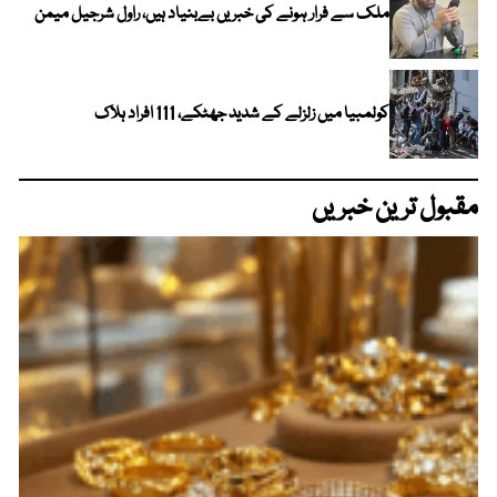
ملک سے فرار ہونے کی خبریں بےبنیاد ہیں، راول شرجیل میمن
کولمبیا میں زلزلے کے شدید جھٹکے، 111 افراد ہلاک
مقبول ترین خبریں