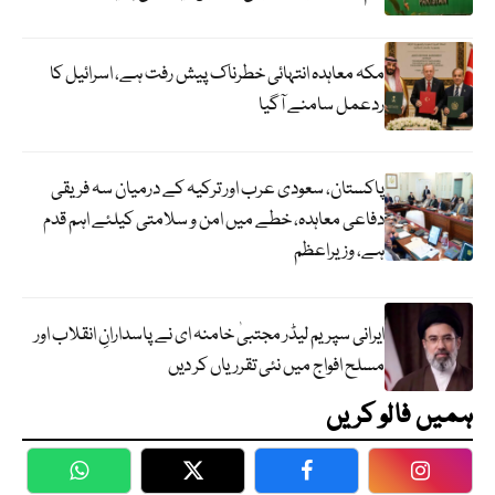
مکہ معاہدہ انتہائی خطرناک پیش رفت ہے، اسرائیل کا
ردعمل سامنے آگیا
پاکستان، سعودی عرب اور ترکیہ کے درمیان سہ فریقی
دفاعی معاہدہ، خطے میں امن و سلامتی کیلئے اہم قدم
ہے، وزیراعظم
ایرانی سپریم لیڈر مجتبیٰ خامنہ ای نے پاسدارانِ انقلاب اور
مسلح افواج میں نئی تقرریاں کر دیں
ہمیں فالو کریں
WhatsApp
Twitter
Facebook
Faceboo