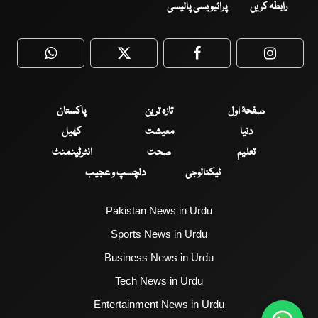
رابطہ کریں
پرائیویسی پالیسی
WhatsApp
Twitter
Facebook
Faceboo
صفحۂ اول
تازہ ترین
پاکستان
دنیا
معیشت
کھیل
تعلیم
صحت
انٹرٹینمنٹ
ٹیکنالوجی
دلچسپ و عجیب
Pakistan News in Urdu
Sports News in Urdu
Business News in Urdu
Tech News in Urdu
Entertainment News in Urdu