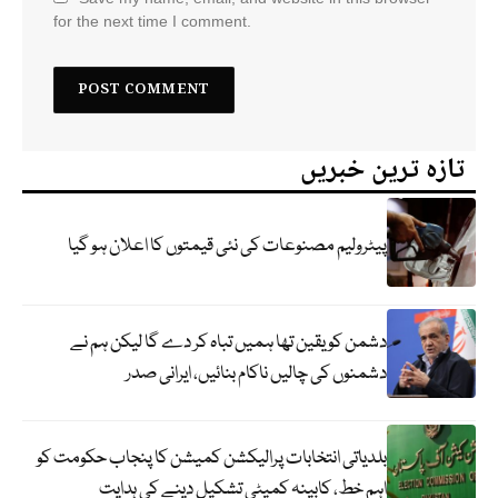
for the next time I comment.
تازہ ترین خبریں
پیٹرولیم مصنوعات کی نئی قیمتوں کا اعلان ہو گیا
دشمن کو یقین تھا ہمیں تباہ کر دے گا لیکن ہم نے
دشمنوں کی چالیں ناکام بنائیں، ایرانی صدر
بلدیاتی انتخابات پرالیکشن کمیشن کا پنجاب حکومت کو
اہم خط، کابینہ کمیٹی تشکیل دینے کی ہدایت