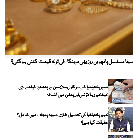
سونا مسلسل پانچویں روز بھی مہنگا ، فی تولہ قیمت کتنی ہو گئی؟
کولم
خیبرپختونخوا کے سرکاری ملازمین اور پنشنرز کیلئے بڑی
خوشخبری، الاؤنس اور پنشن میں اضافہ
خیبر پختونخوا کی تحصیل غازی صوبہ پنجاب میں شامل؟
حقیقت کیا ہے؟