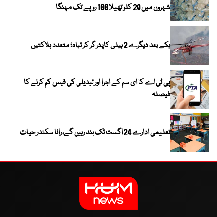
شہروں میں 20 کلو تھیلا 100 روپے تک مہنگا
یکے بعد دیگرے 2 ہیلی کاپٹر گر کر تباہ؛ متعدد ہلاکتیں
پی ٹی اے کا ای سم کے اجرا اور تبدیلی کی فیس کم کرنے کا
فیصلہ
تعلیمی ادارے 24 اگست تک بند رہیں گے، رانا سکندر حیات