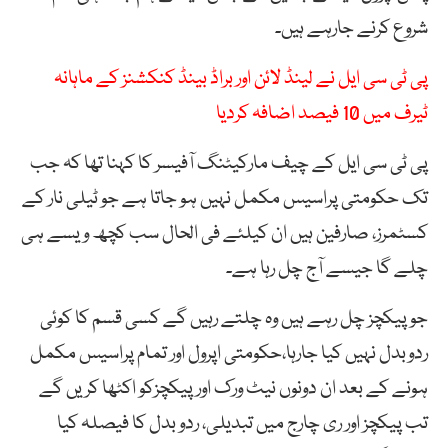
شروع کرنے جارہے ہیں۔
پی ٹی سی ایل نے لینڈ لائن اور براڈ بینڈ کنکشنز کے ماہانہ
ٹیرف میں 10 فیصد اضافہ کردیا
پی ٹی سی ایل کے چیف مارکیٹنگ آفیسر کا کہنا تھا کہ جب
تک حکومتی پراسیس مکمل نہیں ہو جاتا ہے جو ٹیلی نار کے
کسٹمرز، صارفین ہیں ان کیلئے فی الحال سب کچھ ویسے ہی
چلے گا جیسے آج چل رہا ہے۔
جو پیکچز چل رہے ہیں وہ چلتے رہیں گے کسی قسم کا کوئی
ردوبدل نہیں کیا جارہا،حکومتی اپرول اور تمام پراسیس مکمل
ہونے کے بعد ان دونوں نیٹ ورک اور پیکچزکو اکٹھا کریں گے
تب پیکچز اور ری چارج میں تبدیلی، ردو بدل کا فیصلہ کیا