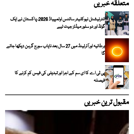
متعلقہ خبریں
انٹرنیشنل نیوکلیئر سائنس اولمپیاڈ 2026، پاکستان نے ایک
گولڈ اور دو سلور میڈلز جیت لیے
برطانیہ اور آئرلینڈ میں 27 سال بعد نایاب سورج گرہن دیکھا جائے
گا
پی ٹی اے کا ای سم کے اجرا اور تبدیلی کی فیس کم کرنے کا
فیصلہ
مقبول ترین خبریں