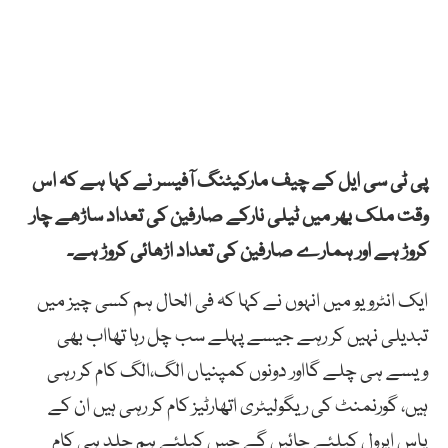
پی ٹی سی ایل کے چیف مارکیٹنگ آفیسر نے کہا ہے کہ اس
وقت ملک بھر میں ٹیلی نارکے صارفین کی تعداد ساڑھے چار
کروڑ ہے اور ہمارے صارفین کی تعداد اڑھائی کروڑ ہے۔
ایک انٹرویو میں انہوں نے کہا کہ فی الحال ہم کسی چیز میں
تبدیلی نہیں کر رہے جیسے پہلے سب چل رہا تھااب بھی
ویسے ہی چلے گااور دونوں کمپنیاں الگ،الگ کام کر رہی
ہیں، گورنمنٹ کی ریگولیٹری اتھارٹیز کام کر رہی ہیں ان کے
پاس اپرول کیلئے جائیں گے جس کیلئے ہم جلد ہی کام