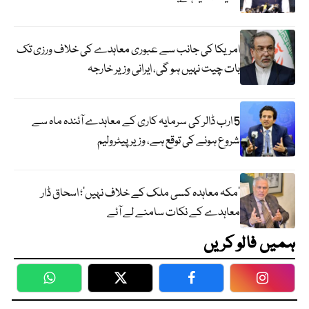
امریکا کی جانب سے عبوری معاہدے کی خلاف ورزی تک
بات چیت نہیں ہو گی، ایرانی وزیر خارجہ
5 ارب ڈالر کی سرمایہ کاری کے معاہدے آئندہ ماہ سے
شروع ہونے کی توقع ہے، وزیر پیٹرولیم
‘مکہ معاہدہ کسی ملک کے خلاف نہیں’؛ اسحاق ڈار
معاہدے کے نکات سامنے لے آئے
ہمیں فالو کریں
WhatsApp
Twitter
Facebook
Faceboo