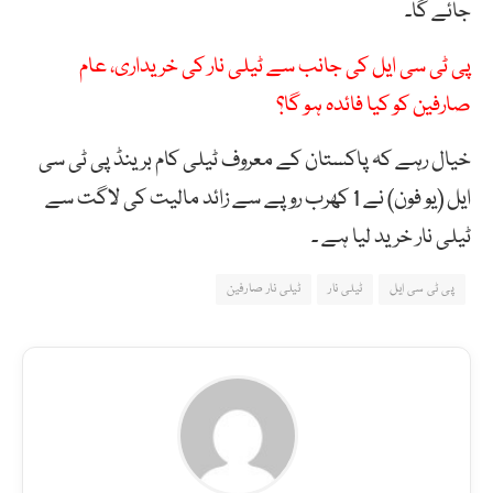
جائے گا۔
پی ٹی سی ایل کی جانب سے ٹیلی نار کی خریداری، عام
صارفین کو کیا فائدہ ہو گا؟
خیال رہے کہ پاکستان کے معروف ٹیلی کام برینڈ پی ٹی سی
ایل (یو فون) نے 1 کھرب روپے سے زائد مالیت کی لاگت سے
ٹیلی نار خرید لیا ہے ۔
پی ٹی سی ایل
ٹیلی نار
ٹیلی نار صارفین