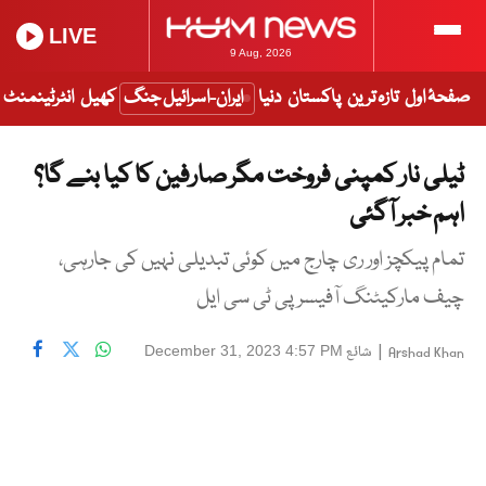
LIVE
9 Aug, 2026
صفحۂ اول
تازہ ترین
پاکستان
دنیا
ایران-اسرائیل جنگ
کھیل
انٹرٹینمنٹ
ٹیلی نار کمپنی فروخت مگر صارفین کا کیا بنے گا؟
اہم خبر آگئی
تمام پیکچز اور ری چارج میں کوئی تبدیلی نہیں کی جارہی،
چیف مارکیٹنگ آفیسر پی ٹی سی ایل
|
شائع
December 31, 2023 4:57 PM
Arshad Khan