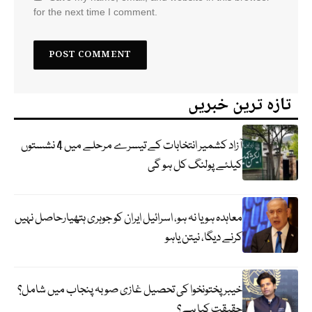
for the next time I comment.
تازہ ترین خبریں
آزاد کشمیر انتخابات کے تیسرے مرحلے میں 4 نشستوں
کیلئے پولنگ کل ہو گی
معاہدہ ہو یا نہ ہو، اسرائیل ایران کو جوہری ہتھیارحاصل نہیں
کرنے دیگا، نیتن یاہو
خیبر پختونخوا کی تحصیل غازی صوبہ پنجاب میں شامل؟
حقیقت کیا ہے؟