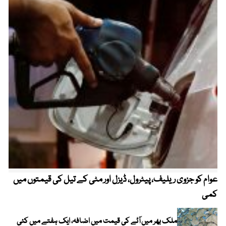
عوام کو جزوی ریلیف، پیٹرول، ڈیزل اور مٹی کے تیل کی قیمتوں میں
4 روز میں سونے کی قیمت میں بڑا اضافہ
کمی
ملک بھر میں آٹے کی قیمت میں اضافہ، ایک ہفتے میں کئی