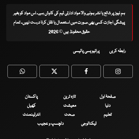
ہم نیوز پر شائع یا نشر ہونے والا مواد ادارتی ٹیم کی کاوش ہے۔ اس مواد کو بغیر
پیشگی اجازت کسی بھی صورت میں استعمال یا نقل کرنا درست نہیں۔ تمام
حقوق محفوظ ہیں © 2026
رابطہ کریں
پرائیویسی پالیسی
WhatsApp
Twitter
Facebook
Faceboo
صفحۂ اول
تازہ ترین
پاکستان
دنیا
معیشت
کھیل
تعلیم
صحت
انٹرٹینمنٹ
ٹیکنالوجی
دلچسپ و عجیب