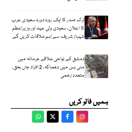
ترک صدر کا ایک روزہ دورہ سعودی عرب
کا اعلان، سعودی ولی عہد اور وزیراعظم
شہباز شریف سے اہم ملاقات کریں گے
دمشق کے نواحی علاقے جرمانہ میں
منی بس میں دھماکہ، 2 افراد جاں بحق،
متعدد زخمی
ہمیں فالو کریں
WhatsApp
Twitter
Facebook
Facebook