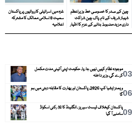
چین کے صدر کا خصوصی خط وزیراعظم
غزہ میں اسرائیلی کارروائیوں پر پاکستان
شہباز شریف کے نام، پاک چین شراکت
سمیت 8 اسلامی ممالک کا مشترکہ
داری مزید مضبوط بنانے کے عزم کا اظہار
اعلامیہ
موجودہ نظام کہیں نہیں جا رہا، حکومت اپنی آئینی مدت مکمل
0
کرے گی، وزیر داخلہ
ویمنز ایشیا کپ 2026، پاکستان اور بھارت کا مقابلہ دبئی میں ہو
0
گا
پاکستان کیخلاف ٹیسٹ سیریز ، انگلینڈ کا 16 رکنی اسکواڈ
0
سامنے آ گیا