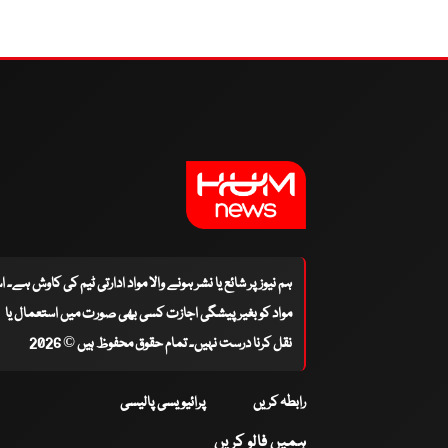
ہم نیوز پر شائع یا نشر ہونے والا مواد ادارتی ٹیم کی کاوش ہے۔ 
مواد کو بغیر پیشگی اجازت کسی بھی صورت میں استعمال یا
نقل کرنا درست نہیں۔ تمام حقوق محفوظ ہیں © 2026
رابطہ کریں
پرائیویسی پالیسی
ہمیں فالو کریں