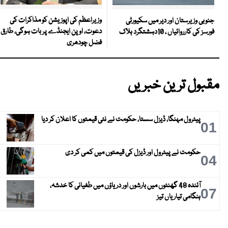
وزیراعظم کی اپوزیشن کو مذاکرات کی
جنوبی وزیرستان اور دیر میں سکیورٹی
دعوت، اوپن ایجنڈے پر بات ہوگی، طارق
فورسز کی کارروائیاں ، 10دہشتگرد ہلاک
فضل چودھری
مقبول ترین خبریں
پیٹرول مہنگا، ڈیزل سستا، حکومت نے نئی قیمتوں کا اعلان کر دیا
01
حکومت نے پیٹرول اور ڈیزل کی قیمتوں میں کمی کر دی
04
آئندہ 48 گھنٹوں میں بارشوں اور دریاؤں میں طغیانی کا خدشہ،
07
ہنگامی تیاریاں تیز