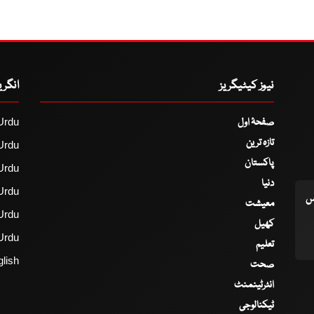
نیوز کیٹیگریز
انگر
صفحۂ اول
Urdu
تازہ ترین
Urdu
پاکستان
Urdu
دنیا
Urdu
اس
معیشت
Urdu
کھیل
Urdu
تعلیم
lish
صحت
انٹرٹینمنٹ
ٹیکنالوجی