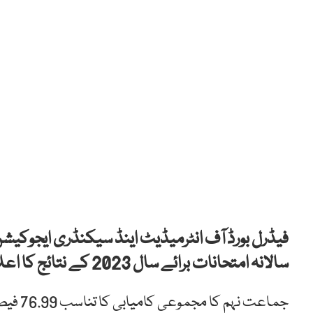
فیڈرل بورڈ آف انٹرمیڈیٹ اینڈ سیکنڈری ایجوکیش
سالانہ امتحانات برائے سال 2023 کے نتائج کا اعلان کر دیا۔