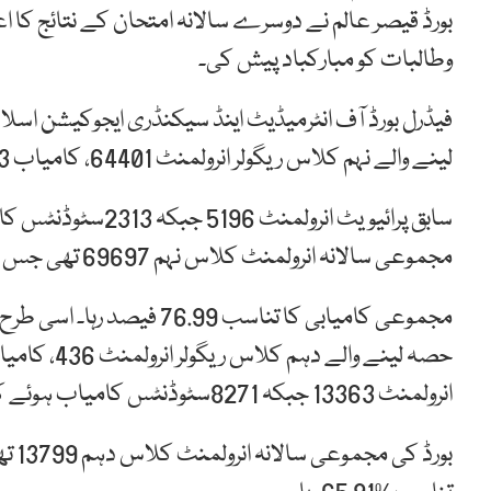
بورڈ قیصر عالم نے دوسرے سالانہ امتحان کے نتائج کا ا
وطالبات کو مبارکباد پیش کی۔
لینے والے نہم کلاس ریگولر انرولمنٹ 64401، کامیاب 50463, کامیابی کا تناسب 79.65 فیصد رہا۔
مجموعی سالانہ انرولمنٹ کلاس نہم 69697 تھی جس میں 52776 بچے کامیاب ہوئے۔
انرولمنٹ 13363 جبکہ 8271سٹوڈنٹس کامیاب ہوئے کامیابی کا تناسب 65.40 فیصد رہا۔