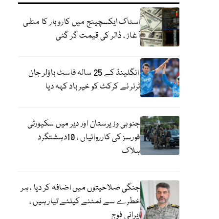
اسٹاک ایکسچینج میں کاروبار کا منفی
آغاز ، ڈالر کی قیمت گر گئی
انگلینڈ کے 25 سالہ فاسٹ باؤلر جان
ٹرنر نے کرکٹ کو خیر باد کہہ دیا
جنوبی وزیرستان اور دیر میں سکیورٹی
فورسز کی کارروائیاں ، 10دہشتگرد
ہلاک
جنگی صلاحیتوں میں اضافہ کر دیا ، ہر
خطرے سے نمٹنے کیلئے تیار ہیں ،
ایرانی فوج