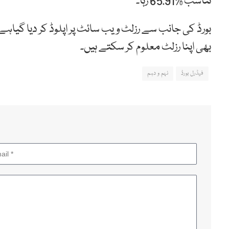
تناسب %65.91 رہا۔
بھی اپنا رزلٹ معلوم کر سکتے ہیں۔
فیڈرل بورڈ
نہم و دہم