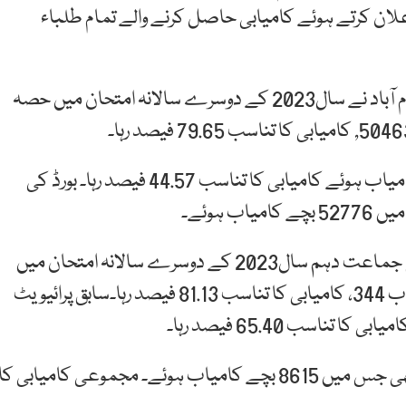
علان کرتے ہوئے کامیابی حاصل کرنے والے تمام طلباء
فیڈرل بورڈ آف انٹرمیڈیٹ اینڈ سیکنڈری ایجوکیشن اسلام آباد نے سال2023 کے دوسرے سالانہ امتحان میں حصہ
سابق پرائیویٹ انرولمنٹ 5196 جبکہ 2313سٹوڈنٹس کامیاب ہوئے کامیابی کا تناسب 44.57 فیصد رہا۔ بورڈ کی
مجموعی کامیابی کا تناسب 76.99 فیصد رہا۔ اسی طرح جماعت دہم سال2023 کے دوسرے سالانہ امتحان میں
حصہ لینے والے دہم کلاس ریگولر انرولمنٹ 436، کامیاب 344، کامیابی کا تناسب 81.13 فیصد رہا۔سابق پرائیویٹ
بورڈ کی مجموعی سالانہ انرولمنٹ کلاس دہم 13799 تھی جس میں 8615 بچے کامیاب ہوئے۔ مجموعی کامیابی کا