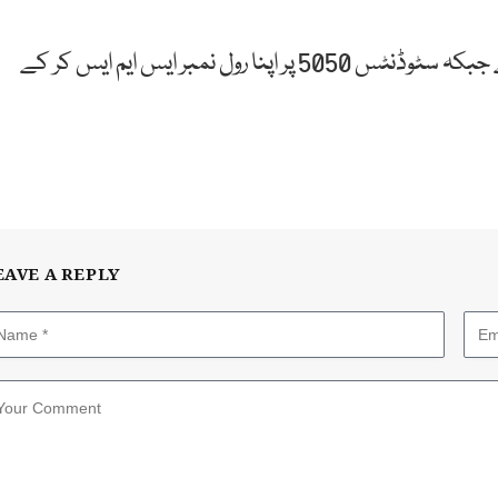
بورڈ کی جانب سے رزلٹ ویب سائٹ پر اپلوڈ کر دیا گیاہے جبکہ سٹوڈنٹس 5050 پر اپنا رول نمبر ایس ایم ایس کر کے
EAVE A REPLY