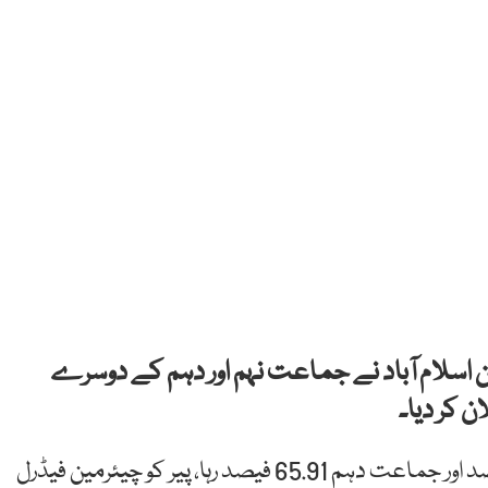
ن اسلام آباد نے جماعت نہم اور دہم کے دوسرے
جماعت نہم کا مجموعی کامیابی کا تناسب 76.99 فیصد اور جماعت دہم 65.91 فیصد رہا، پیر کو چیئرمین فیڈرل