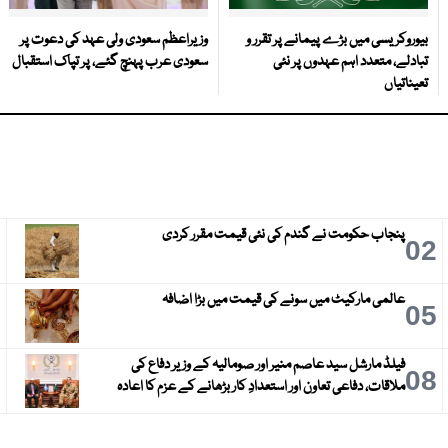
بیوروکریسی میں بڑے پیمانے پر تقرر و
وزیراعظم سعودی ولی عہد کی دعوت پر
تبادلے، متعدد اہم عہدوں پر نئی
سعودی عرب پہنچ گئے، پر تپاک استقبال
تعیناتیاں
پنجاب حکومت نے گندم کی نئی قیمت مقرر کردی
3
02
عالمی مارکیٹ میں سونے کی قیمت میں بڑا اضافہ
6
05
فیلڈ مارشل سید عاصم منیر اور صومالیہ کے وزیر دفاع کی
9
08
ملاقات، دفاعی تعاون اور استعدادِ کار بڑھانے کے عزم کا اعادہ