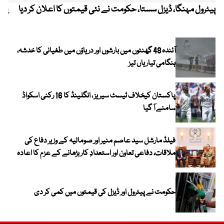
پیٹرول مہنگا، ڈیزل سستا، حکومت نے نئی قیمتوں کا اعلان کر دیا
پنج
آئندہ 48 گھنٹوں میں بارشوں اور دریاؤں میں طغیانی کا خدشہ،
ہنگامی تیاریاں تیز
پاکستان کیخلاف ٹیسٹ سیریز ، انگلینڈ کا 16 رکنی اسکواڈ
سامنے آ گیا
فیلڈ مارشل سید عاصم منیر اور صومالیہ کے وزیر دفاع کی
ملاقات، دفاعی تعاون اور استعدادِ کار بڑھانے کے عزم کا اعادہ
حکومت نے پیٹرول اور ڈیزل کی قیمتوں میں کمی کر دی