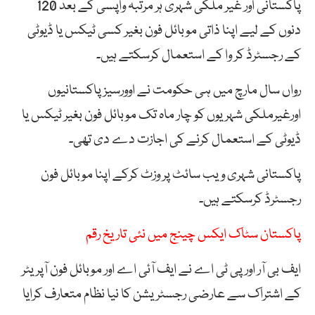
پاکستانی اور غیر ملکی شہری ہر مرتبہ واپسی کے بعد 120
دنوں کے لیے اپنا ذاتی موبائل فون بغیر کسی ٹیکس یا ڈیوٹی
کے رجسٹرڈ کر وا کے استعمال کرسکتے ہیں۔
رواں سال مارچ میں ہی حکومت نے اوورسیز پاکستانیوں
اورغیرملکی شہریوں کو چار ماہ تک موبائل فون بغیر ٹیکس یا
ڈیوٹی کے استعمال کرنے کی اجازت دے دی تھی۔
پاکستانی شہری ویب سائٹ پر وزٹ کرکے اپنا موبائل فون
رجسٹرڈ کرسکتے ہیں۔
پاکستان سٹاک ایکس چینج میں نئی تاریخ رقم
ایف بی آر اور پی ٹی اے نے ایف آئی اے اور موبائل فون آپریٹر
کے اشتراک سے عارضی رجسٹریشن کا نیا نظام متعارف کرایا