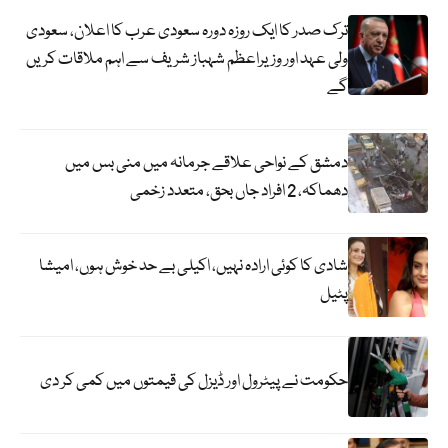
ترک صدر کا ایک روزہ دورہ سعودی عرب کا اعلان، سعودی
ولی عہد اور وزیراعظم شہباز شریف سے اہم ملاقات کریں
گے
دمشق کے نواحی علاقے جرمانہ میں منی بس میں
دھماکہ، 2 افراد جاں بحق، متعدد زخمی
شادی کا کوئی ارادہ نہیں، اکیلی بے حد خوش ہوں، امیشا
پٹیل
حکومت نے پیٹرول اور ڈیزل کی قیمتوں میں کمی کر دی