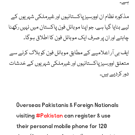
ہے۔
مذکورہ نظام ان اوورسیز پاکستانیوں اور غیرملکی شہریوں کے
لیے بنایا گیا ہے، جو اپنا موبائل فون پاکستان میں نہیں رکھنا
چاہتے اور ان پر صرف ایک موبائل فون کا اطلاق ہوگا۔
ایف بی آر اعلامیے کے مطابق موبائل فون کو بلاک کرنے سے
متعلق اوورسیز پاکستانیوں اور غیرملکی شہریوں کے خدشات
دور کردیے ہیں۔
Overseas Pakistanis & Foreign Nationals
visiting
#Pakistan
can register & use
their personal mobile phone for 120