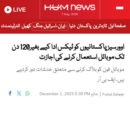
LIVE
7 Aug, 2026
صفحۂ اول
تازہ ترین
پاکستان
دنیا
ایران-اسرائیل جنگ
کھیل
انٹرٹینمنٹ
اوورسیز پاکستانیوں کو ٹیکس ادا کیے بغیر120 دن
تک موبائل استعمال کرنے کی اجازت
موبائل فون کو بلاک کرنے سے متعلق خدشات دور کردیے
ہیں، ایف بی آر
|
شائع
December 1, 2023 5:39 PM
Faisal Zaheer