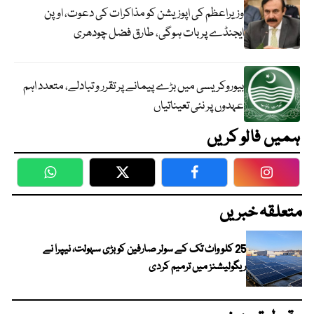
وزیراعظم کی اپوزیشن کو مذاکرات کی دعوت، اوپن
ایجنڈے پر بات ہوگی، طارق فضل چودھری
بیوروکریسی میں بڑے پیمانے پر تقرر و تبادلے، متعدد اہم
عہدوں پر نئی تعیناتیاں
ہمیں فالو کریں
WhatsApp
Twitter
Facebook
Faceboo
متعلقہ خبریں
25 کلو واٹ تک کے سولر صارفین کو بڑی سہولت، نیپرا نے
ریگولیشنز میں ترمیم کردی