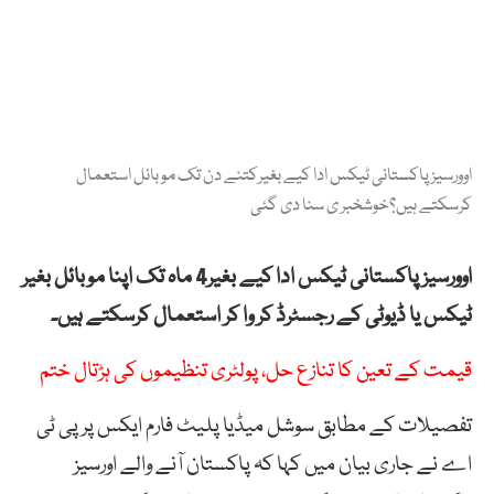
اوورسیز پاکستانی ٹیکس ادا کیے بغیرکتنے دن تک موبائل استعمال
کرسکتے ہیں؟خوشخبر ی سنا دی گئی
اوورسیز پاکستانی ٹیکس ادا کیے بغیر4 ماہ تک اپنا موبائل بغیر
ٹیکس یا ڈیوٹی کے رجسٹرڈ کر وا کر استعمال کرسکتے ہیں۔
قیمت کے تعین کا تنازع حل، پولٹری تنظیموں کی ہڑتال ختم
تفصیلات کے مطابق سوشل میڈیا پلیٹ فارم ایکس پر پی ٹی
اے نے جاری بیان میں کہا کہ پاکستان آنے والے اورسیز