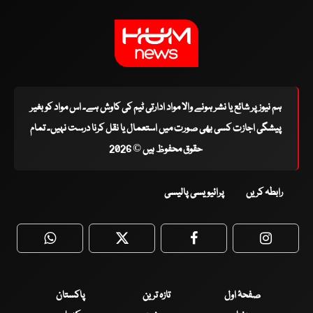
ہم نیوز پر شائع یا نشر ہونے والا مواد ادارتی ٹیم کی کاوش ہے۔ اس مواد کو بغیر
پیشگی اجازت کسی بھی صورت میں استعمال یا نقل کرنا درست نہیں۔ تمام
حقوق محفوظ ہیں © 2026
رابطہ کریں
پرائیویسی پالیسی
WhatsApp
Twitter
Facebook
Faceboo
صفحۂ اول
تازہ ترین
پاکستان