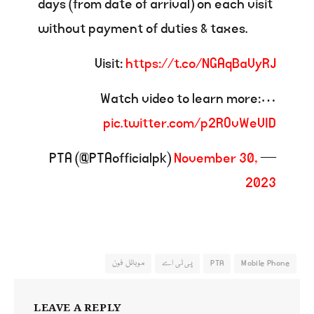
days (from date of arrival) on each visit
without payment of duties & taxes.
Visit:
https://t.co/NGAqBaVyRJ
Watch video to learn more:…
pic.twitter.com/p2ROvWeVID
November 30,
— PTA (@PTAofficialpk)
2023
Mobile Phone
PTA
پی ٹی اے
موبائل فون
LEAVE A REPLY