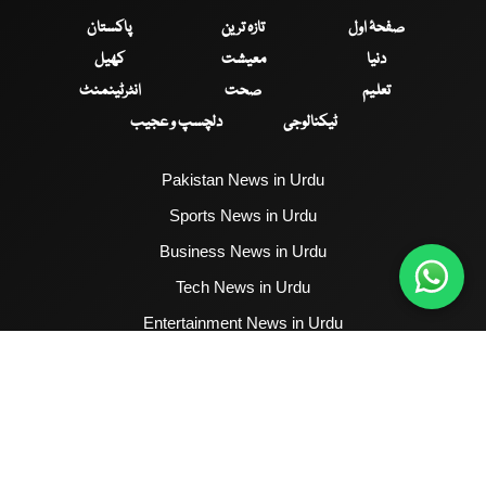
صفحۂ اول
تازہ ترین
پاکستان
دنیا
معیشت
کھیل
تعلیم
صحت
انٹرٹینمنٹ
ٹیکنالوجی
دلچسپ و عجیب
Pakistan News in Urdu
Sports News in Urdu
Business News in Urdu
Tech News in Urdu
Entertainment News in Urdu
Health News in Urdu
Hum News English