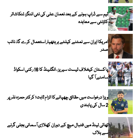
ٹیم سے ڈراپ ہونے کے بعد نعمان علی کی نئی اننگز، لنکاشائر
کاؤنٹی سے معاہدہ
امریکا ایران سے نمٹنے کیلئے ہر ہتھیار استعمال کرے گا، نائب
صدر
پاکستان کیخلاف ٹیسٹ سیریز ، انگلینڈ کا 16 رکنی اسکواڈ
سامنے آ گیا
ویزا درخواست میں حقائق چھپانےکا الزام ثابت؛ کرکٹر حمزہ نذر پر
2 سال کی پابندی
تھائی لینڈ میں فٹبال میچ کے دوران کھلاڑی آسمانی بجلی گرنے
سے ہلاک