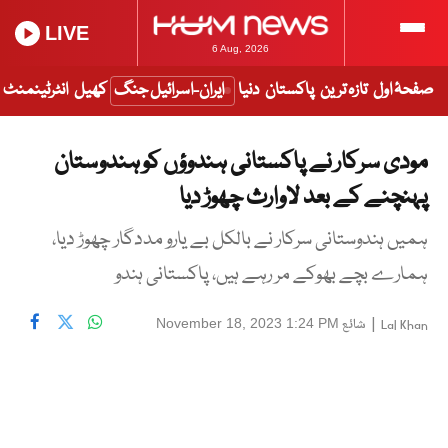
LIVE
6 Aug, 2026
صفحۂ اول
تازہ ترین
پاکستان
دنیا
ایران-اسرائیل جنگ
کھیل
انٹرٹینمنٹ
مودی سرکار نے پاکستانی ہندوؤں کو ہندوستان
پہنچنے کے بعد لاوارث چھوڑ دیا
ہمیں ہندوستانی سرکار نے بالکل بے یارو مددگار چھوڑ دیا،
ہمارے بچے بھوکے مر رہے ہیں، پاکستانی ہندو
|
شائع
November 18, 2023 1:24 PM
Lal Khan