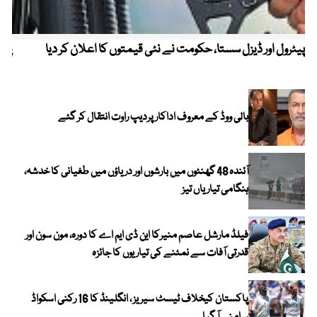
پیٹرول اور ڈیزل سستا، حکومت نے نئی قیمتوں کا اعلان کر دیا
پیٹ
بالی ووڈ کے معروف اداکار پردیپ راوت انتقال کر گئے
آئندہ 48 گھنٹوں میں بارشوں اور دریاؤں میں طغیانی کا خدشہ،
ہنگامی تیاریاں تیز
فیلڈ مارشل عاصم منیرکا این ڈی ایم اے کا دورہ، مون سون اور
قدرتی آفات سے نمٹنے کی تیاریوں کا جائزہ
پاکستان کیخلاف ٹیسٹ سیریز ، انگلینڈ کا 16 رکنی اسکواڈ