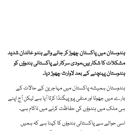
ہندوستان میں پاکستان چھوڑ کر جانے والے ہندو خاندان شدید
مشکلات کا شکار ہیں،مودی سرکار نے پاکستانی ہندوؤں کو
ہندوستان پہنچنے کے بعد لاوارث چھوڑ دیا۔
ہندوستان ہمیشہ پاکستان میں مہاجرین کے حالات کے
بارے میں جھوٹا اور منفی پروپیگنڈا کرتا آیا ہے لیکن آج اپنے
ہی ملک میں ہندوؤں کی حفاظت کرنے میں ناکام ہے۔
اسی حوالے سے پاکستانی ہندوؤں کا کہنا ہے کہ ہمیں