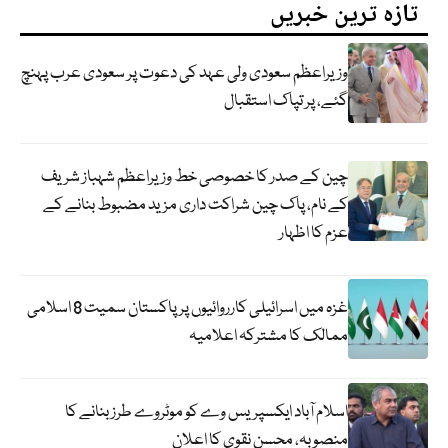
تازہ ترین خبریں
وزیراعظم سعودی ولی عہد کی دعوت پر سعودی عرب پہنچ
گئے، پر تپاک استقبال
چین کے صدر کا خصوصی خط وزیراعظم شہباز شریف
کے نام، پاک چین شراکت داری مزید مضبوط بنانے کے
عزم کا اظہار
غزہ میں اسرائیلی کارروائیوں پر پاکستان سمیت 8 اسلامی
ممالک کا مشترکہ اعلامیہ
اسلام آباد ایکسپریس وے کو موٹروے طرز بنانے کا
منصوبہ، محسن نقوی کا اعلان