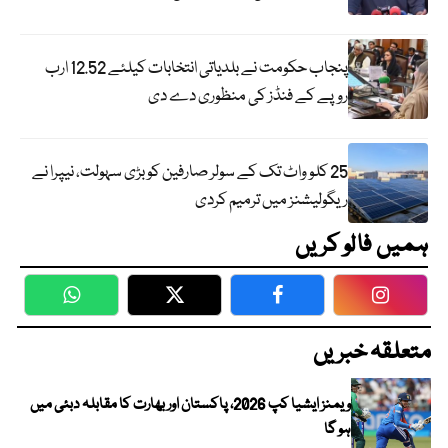
پنجاب حکومت نے بلدیاتی انتخابات کیلئے 12.52 ارب
روپے کے فنڈز کی منظوری دے دی
25 کلو واٹ تک کے سولر صارفین کو بڑی سہولت، نیپرا نے
ریگولیشنز میں ترمیم کردی
ہمیں فالو کریں
WhatsApp
Twitter
Facebook
Faceboo
متعلقہ خبریں
ویمنز ایشیا کپ 2026، پاکستان اور بھارت کا مقابلہ دبئی میں
ہو گا