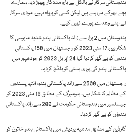
ہندوستانی سرکار نے بالکل بے یارو مددگار چھوڑ دیا، ہمارے
بچے بھوکے مر رہے ہیں لیکن کسی کو پرواہ نہیں، مودی سرکار
نے اپنے وعدے پورے نہیں کیے۔
ہندوستان میں 2 ہزار سے زائد پاکستانی ہندو شدید مایوسی کا
شکار ہیں،17 مئی 2023 کو راجستھان میں 150 پاکستانی
ہندوں کو بے گھر کردیا گیا 24 اپریل 2023 کو جودھپور میں
پاکستانی ہندو کی پوری بستی کو بلڈوز کردیا۔
راجستھان میں 2500 سے زائد پاکستانی ہندو، انتہا پسندوں
کے مظالم کا شکار ہیں۔ بلومبرگ کے مطابق 16 مئی 2023 کو
جیسلمیر میں ہندوستانی حکومت نے 200 سے زائد پاکستانی
ہندوؤں کو بے گھر کردیا۔
گارڈین کے مطابق مدھیہ پردیش میں پاکستانی ہندو خاتون کو