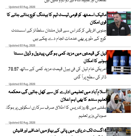
عثمان اور عبید شاہ نے دو دو وکٹیں لیں
Updated 03 Aug, 2026
مائیک اسمتھ کو قومی ٹیسٹ ٹیم کا بیٹنگ کوچ بنائے جانے کا
قوی امکان
جنوبی افریقی کرکٹر اس سے قبل ملتان سلطانز کے اسسٹنٹ
کوچ کے طور پر بھی خدمات انجام دے چکے ہیں
Updated 03 Aug, 2026
تیل کی قیمتوں میں مزید کمی ہو گئی، پیٹرول و ڈیزل سستا
ہونے کا امکان
امریکی خام تیل کی فی بیرل قیمت مزید کمی کے ساتھ 78.97
ڈالر کی سطح پر آ گئی
Updated 03 Aug, 2026
اسلام آباد میں تعلیمی ادارے کل سے کھل جائیں گے، محکمہ
تعلیم سندھ کا بھی اہم اعلان
ہفتے میں 6 روز تدریس کا اطلاق صرف سرکاری اسکولوں پر ہوگا،
صوبائی وزیر تعلیم
Updated 02 Aug, 2026
4 اگست تک دریاؤں میں پانی کے بہاؤ میں اضافے اور فلیش