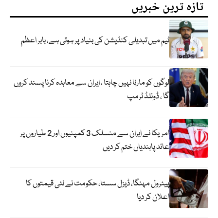
تازہ ترین خبریں
ٹیم میں تبدیلی کنڈیشن کی بنیاد پر ہوتی ہے، بابر اعظم
لوگوں کو مارنا نہیں چاہتا ، ایران سے معاہدہ کرنا پسند کروں
گا ، ڈونلڈ ٹرمپ
امریکا نے ایران سے منسلک 3 کمپنیوں اور 2 طیاروں پر
عائد پابندیاں ختم کر دیں
پیٹرول مہنگا، ڈیزل سستا، حکومت نے نئی قیمتوں کا
اعلان کر دیا