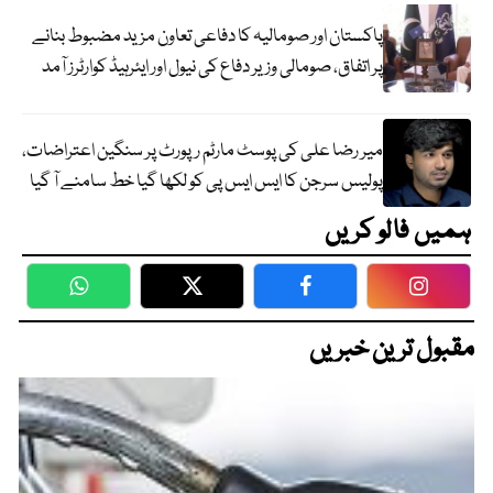
پاکستان اور صومالیہ کا دفاعی تعاون مزید مضبوط بنانے
پر اتفاق، صومالی وزیر دفاع کی نیول اور ایئرہیڈ کوارٹرز آمد
میر رضا علی کی پوسٹ مارٹم رپورٹ پر سنگین اعتراضات،
پولیس سرجن کا ایس ایس پی کو لکھا گیا خط سامنے آ گیا
ہمیں فالو کریں
WhatsApp
Twitter
Facebook
Faceboo
مقبول ترین خبریں