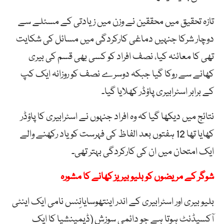
تازہ تحقیق میں محققین نے وزن میں زیادتی کے مسئلے سے
دوچار شرکا جنہیں دماغی کارکردگی میں مسائل کی شکایت
تھی کا معائنہ کیا، نصف افراد کو کسی بھی قسم کی بیری
کھانے سے روکا گیا جبکہ دوسرے نصف کو روزانہ ایک کپ
کے برابر اسٹرابیری پاؤڈر کھلایا گیا۔
نتائج میں دیکھا گیا کہ وہ افراد جنہوں نے اسٹرابیری کا پاؤڈر
کھایا تھا 12 ہفتوں بعد الفاظ کی فہرست کو یاد رکھنے والے
ایک امتحان میں ان کی کارکردگی بہتر تھی۔
شوگر کے مریضوں کو بلیو بیریز کھانے کا مشورہ
بلیو بیری اور اسٹرابیری کے اندر اینتھوسایانِنس نامی ایک اینٹی
آکسیڈنٹ ہوتا ہے جو دائمی سوزش (ڈیمینشیا کا ایک