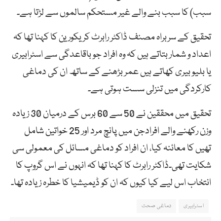
سبب) کا سبب بنے والے غیر مستحکم سالموں سے لڑتا ہے۔
تحقیق کے سربراہ مصنف ڈاکٹر رابرٹ کریکورین کا کہنا تھا کہ
اعداد و شمار بتاتے ہیں کہ وہ افراد جو باقاعدگی سے اسٹرابیری
یا بلیو بیری کھاتے ہیں عمر بڑھنے کے ساتھ ان کی دماغی
کارکردگی میں تنزلی سست ہوتی ہے۔
تحقیق میں محققین نے 50 سے 60 برس کے درمیان 30 زیادہ
وزن رکھنے والے افرادجن میں پانچ مرد اور 25 خواتین شامل
تھیں کا معائنہ کیا، ان افراد کو دماغی مسائل کی معمولی سی
شکایت تھی۔ڈاکٹر رابرٹ کا کہنا تھا کہ انہوں نے اس گروپ کا
انتخاب اس لیے کیا کیوں کہ ان کو ڈیمیشیا کا خطرہ زیادہ تھا۔
اسٹرابیری
دماغی صحت