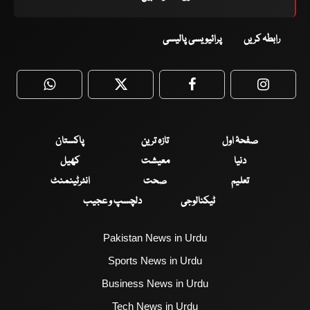
رابطہ کریں
پرائیویسی پالیسی
WhatsApp
Twitter
Facebook
Faceboo
صفحۂ اول
تازہ ترین
پاکستان
دنیا
معیشت
کھیل
تعلیم
صحت
انٹرٹینمنٹ
ٹیکنالوجی
دلچسپ و عجیب
Pakistan News in Urdu
Sports News in Urdu
Business News in Urdu
Tech News in Urdu