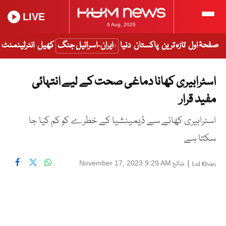
LIVE
6 Aug, 2026
صفحۂ اول
تازہ ترین
پاکستان
دنیا
ایران-اسرائیل جنگ
کھیل
انٹرٹینمنٹ
اسٹرابیری کھانا دماغی صحت کے لیے انتہائی
مفید قرار
اسٹرابیری کھانے سے ڈیمینشیا کے خطرے کو کم کیا جا
سکتا ہے
|
شائع
November 17, 2023 9:29 AM
Lal Khan