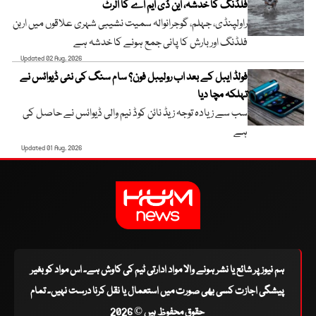
فلڈنگ کا خدشہ، این ڈی ایم اے کا الرٹ
راولپنڈی، جہلم، گوجرانوالہ سمیت نشیبی شہری علاقوں میں اربن
فلڈنگ اور بارش کا پانی جمع ہونے کا خدشہ ہے
Updated 02 Aug, 2026
فولڈ ایبل کے بعد اب رولیبل فون؟ سام سنگ کی نئی ڈیوائس نے
تہلکہ مچا دیا
سب سے زیادہ توجہ زیڈ نائن کوڈ نیم والی ڈیوائس نے حاصل کی
ہے
Updated 01 Aug, 2026
ہم نیوز پر شائع یا نشر ہونے والا مواد ادارتی ٹیم کی کاوش ہے۔ اس مواد کو بغیر
پیشگی اجازت کسی بھی صورت میں استعمال یا نقل کرنا درست نہیں۔ تمام
حقوق محفوظ ہیں © 2026