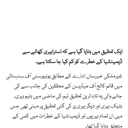
ایک تحقیق میں بتایا گیا ہے کہ اسٹرابیری کھانے سے
ڈیمینشیا کے خطرے کو کم کیا جا سکتا ہے۔
غیرملکی خبررساں ادارے کے مطابق یونیورسٹی آف سِنسِناٹی
میں قائم کالج آف میڈیسن کے محققین کی جانب سے کی
جانے والی یہ تازہ ترین تحقیق ٹیم کی ماضی میں بلیو بیری،
بلیک بیری اور دیگر بیری پر کی گئی تحقیق پر مبنی تھی جس
میں ان تمام بیریوں اور ڈیمینشیا کے خطرات میں کمی کے
متعلق بتایا گیا تھا۔