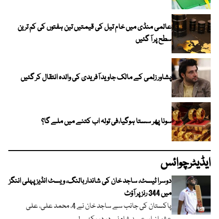
عالمی منڈی میں خام تیل کی قیمتیں تین ہفتوں کی کم ترین
سطح پر آ گئیں
پشاور زلمی کے مالک جاوید آفریدی کی والدہ انتقال کر گئیں
سونا پھر سستا ہوگیا،فی تولہ اب کتنے میں ملے گا؟
ایڈیٹرچوائس
دوسرا ٹیسٹ، ساجد خان کی شاندار بالنگ، ویسٹ انڈیز پہلی اننگز
میں 344 رنز پر آؤٹ
پاکستان کی جانب سے ساجد خان نے 4، محمد علی، علی