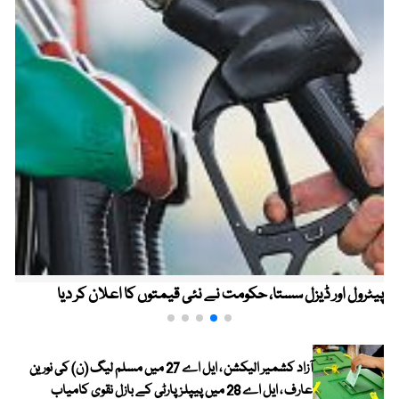
پیٹرول اور ڈیزل سستا، حکومت نے نئی قیمتوں کا اعلان کر دیا
آزاد کشمیر الیکشن ، ایل اے 27 میں مسلم لیگ (ن) کی نورین
عارف ، ایل اے 28 میں پیپلز پارٹی کے بازل نقوی کامیاب