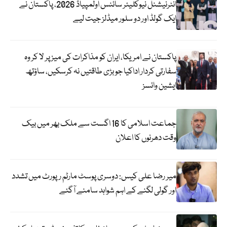
انٹرنیشنل نیوکلیئر سائنس اولمپیاڈ 2026، پاکستان نے
ایک گولڈ اور دو سلور میڈلز جیت لیے
پاکستان نے امریکا، ایران کو مذاکرات کی میز پر لا کر وہ
سفارتی کردار اداکیا جو بڑی طاقتیں نہ کرسکیں، ساؤتھ
ایشین وائسز
جماعت اسلامی کا 16 اگست سے ملک بھر میں بیک
وقت دھرنوں کا اعلان
میر رضا علی کیس: دوسری پوسٹ مارٹم رپورٹ میں تشدد
اور گولی لگنے کے اہم شواہد سامنے آگئے