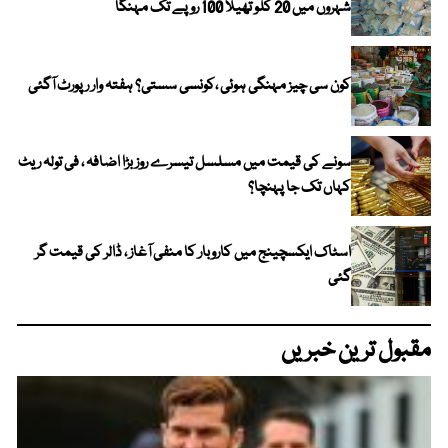
شہروں میں 20 کلو تھیلا 100 روپے تک مہنگا
کون سی چیز مہنگی ہوئی ،کونسی سستی؟ ہفتہ وار رپورٹ آگئی
سونے کی قیمت میں مسلسل تیسرے روز بڑا اضافہ ، فی تولہ ریٹ
کہاں تک جا پہنچا؟
اسٹاک ایکسچینج میں کاروبار کا منفی آغاز ، ڈالر کی قیمت گر
گئی
مقبول ترین خبریں