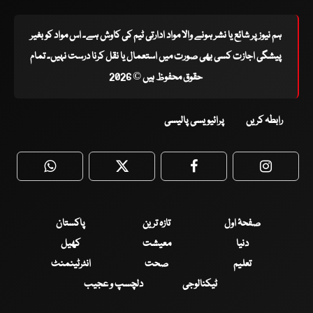
ہم نیوز پر شائع یا نشر ہونے والا مواد ادارتی ٹیم کی کاوش ہے۔ اس مواد کو بغیر
پیشگی اجازت کسی بھی صورت میں استعمال یا نقل کرنا درست نہیں۔ تمام
حقوق محفوظ ہیں © 2026
رابطہ کریں
پرائیویسی پالیسی
WhatsApp
Twitter
Facebook
Faceboo
صفحۂ اول
تازہ ترین
پاکستان
دنیا
معیشت
کھیل
تعلیم
صحت
انٹرٹینمنٹ
ٹیکنالوجی
دلچسپ و عجیب