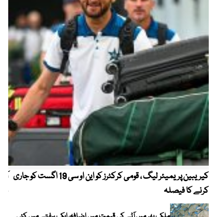
کیریبین پریمیئر لیگ ، قومی کرکٹرز کو این او سی 19 اگست کو جاری
آز
کرنے کا فیصلہ
چھی
ملک بھر میں آٹے کی قیمت میں اضافہ، ایک ہفتے میں کئی