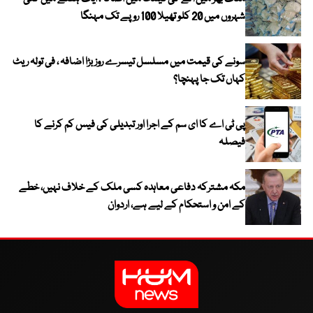
شہروں میں 20 کلو تھیلا 100 روپے تک مہنگا
سونے کی قیمت میں مسلسل تیسرے روز بڑا اضافہ ، فی تولہ ریٹ
کہاں تک جا پہنچا؟
پی ٹی اے کا ای سم کے اجرا اور تبدیلی کی فیس کم کرنے کا
فیصلہ
مکہ مشترکہ دفاعی معاہدہ کسی ملک کے خلاف نہیں، خطے
کے امن و استحکام کے لیے ہے، اردوان