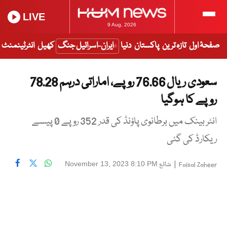
LIVE
9 Aug, 2026
صفحۂ اول
تازہ ترین
پاکستان
دنیا
ایران-اسرائیل جنگ
کھیل
انٹرٹینمنٹ
سعودی ریال 76.66 روپے، اماراتی درہم 78.28
روپے کا ہوگیا
انٹر بینک میں برطانوی پاؤنڈ کی قدر 352 روپے 0 پیسے
ریکارڈ کی گئی
|
شائع
November 13, 2023 8:10 PM
Faisal Zaheer