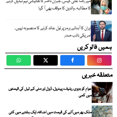
میر رضا علی کیس، جبران ناصر کا تفتیشی ٹیم تبدیل کرنے
کا مطالبہ، والدین کا موقف بھی آ گیا
ایران کا آبنائے ہرمز پر ٹول عائد کرنے کا منصوبہ نہیں،
امریکی نائب صدر
ہمیں فالو کریں
WhatsApp
Twitter
Facebook
Faceboo
متعلقہ خبریں
عوام کو جزوی ریلیف، پیٹرول، ڈیزل اور مٹی کے تیل کی قیمتوں
میں کمی
ملک بھر میں آٹے کی قیمت میں اضافہ، ایک ہفتے میں کئی