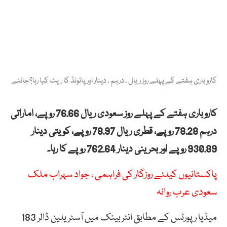
کاروباری ہفتے کے پہلے روز ریال ، درہم ، دینار اور پائونڈ کا ریٹ کیا رہا؟جانئے
کاروباری ہفتے کے پہلے روز سعودی ریال 76.66 روپے، اماراتی
درہم 78.28 روپے، قطری ریال 78.97 روپے، کویتی دینار
930.89 روپے اور بحرینی دینار 762.64 روپے کا رہا۔
پاکستانیوں کیلئے روزگار کی فراہمی ، جواد سہراب ملک
سعودی عرب روانہ
میڈیا رپورٹس کے مطابق انٹربینک میں آسٹریلین ڈالر 183