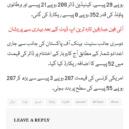
روپے 29 پیسے، کینیڈین ڈالر 208 روپے 21 پیسے اور برطانوی
پاؤنڈ کی قدر 352 روپے 0 پیسے ریکارڈ کی گئی۔
آئی فون صارفین تازہ ترین اپ ڈیٹ کے بعد بیٹری سے پریشان
دوسری جانب سٹیٹ بینک آف پاکستان کی جانب سے جاری
اعدادو شمار کے مطابق آج کاروبار کے اختتام پر ڈالر کی قیمت
میں 52 پیسے کا اضافہ ریکارڈ کیا گیا۔
امریکی کرنسی کی قیمت 287 روپے 3 پیسے سے بڑھ کر 287
روپے 55 پیسے کی سطح پر بند ہوئی۔
dinar
dirham
pound
riyal
پائونڈ
درہم
دینار
ریال
LEAVE A REPLY