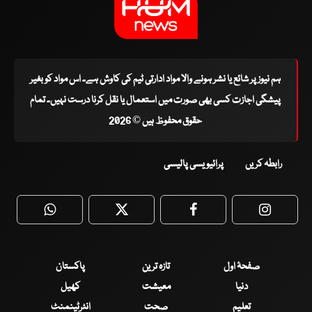
ہم نیوز پر شائع یا نشر ہونے والا مواد ادارتی ٹیم کی کاوش ہے۔ اس مواد کو بغیر
پیشگی اجازت کسی بھی صورت میں استعمال یا نقل کرنا درست نہیں۔ تمام
حقوق محفوظ ہیں © 2026
رابطہ کریں
پرائیویسی پالیسی
WhatsApp
Twitter
Facebook
Faceboo
صفحۂ اول
تازہ ترین
پاکستان
دنیا
معیشت
کھیل
تعلیم
صحت
انٹرٹینمنٹ