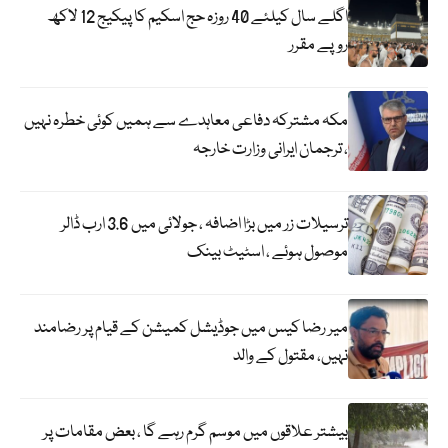
اگلے سال کیلئے 40 روزہ حج اسکیم کا پیکیج 12 لاکھ
روپے مقرر
مکہ مشترکہ دفاعی معاہدے سے ہمیں کوئی خطرہ نہیں
، ترجمان ایرانی وزارت خارجہ
ترسیلات زر میں بڑا اضافہ ، جولائی میں 3.6 ارب ڈالر
موصول ہوئے ، اسٹیٹ بینک
میر رضا کیس میں جوڈیشل کمیشن کے قیام پر رضامند
نہیں، مقتول کے والد
بیشتر علاقوں میں موسم گرم رہے گا ، بعض مقامات پر