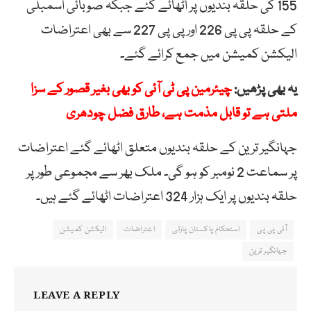
155 کی حلقہ بندیوں پر اٹھائے گئے جبکہ صوبائی اسمبلی
کے حلقہ پی پی 226 اور پی پی 227 سے بھی اعتراضات
الیکشن کمیشن میں جمع کرائے گئے۔
یہ بھی پڑھیں:
چیئرمین پی ٹی آئی کو بھی بغیر قصور کے سزا
ملتی ہے تو قابل مذمت ہے، طارق فضل چودھری
جہانگیر ترین کے حلقہ بندیوں متعلق اٹھائے گئے اعتراضات
پر سماعت 2 نومبر کو ہو گی۔ ملک بھر سے مجموعی طور پر
حلقہ بندیوں پر ایک ہزار 324 اعتراضات اٹھائے گئے ہیں۔
آئی پی پی
استحکام پاکستان پارٹی
اعتراضات
الیکشن کمیشن
جہانگیر ترین
LEAVE A REPLY