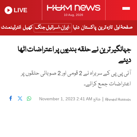
LIVE
10 Aug, 2026
صفحۂ اول
تازہ ترین
پاکستان
دنیا
ایران-اسرائیل جنگ
کھیل
انٹرٹینمنٹ
جہانگیر ترین نے حلقہ بندیوں پر اعتراضات اٹھا
دیئے
آئی پی پی کے سربراہ نے 2 قومی اور 2 صوبائی حلقوں پر
اعتراضات جمع کرائے۔
|
شائع
November 1, 2023 2:41 AM
Ahmed Hussain