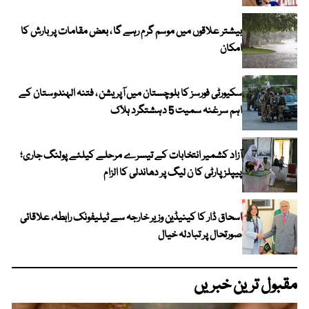
بیشتر علاقوں میں موسم گرم رہے گا ، بعض مقامات پر بارش کا
امکان
سکیورٹی فورسز کا بلوچستان میں آپریشن ، فتنہ الہندوستان کے
اہم سرغنہ سمیت 5 دہشتگرد ہلاک
آزاد کشمیر انتخابات کے تیسرے مرحلے کیلئے پولنگ جاری؛
پیپلز پارٹی کا ن لیگ پر دھاندلی کا الزام
اسحاق ڈار کا کینیڈین وزیر خارجہ سے ٹیلیفونک رابطہ، علاقائی
صورتحال پر تبادلہ خیال
مقبول ترین خبریں