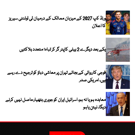
کیا
ورلڈ کپ 2027 کے میزبان ممالک کے درمیان ٹی ٹوئنٹی سیریز
کا اعلان
یکے بعد دیگرے 2 ہیلی کاپٹر گر کر تباہ؛ متعدد ہلاکتیں
فوجی کارروائی کے بجائے تہران پر معاشی دباؤ کو ترجیح دے رہے
ہیں، امریکی صدر
معاہدہ ہو یا نہ ہو، اسرائیل ایران کو جوہری ہتھیارحاصل نہیں کرنے
دیگا، نیتن یاہو