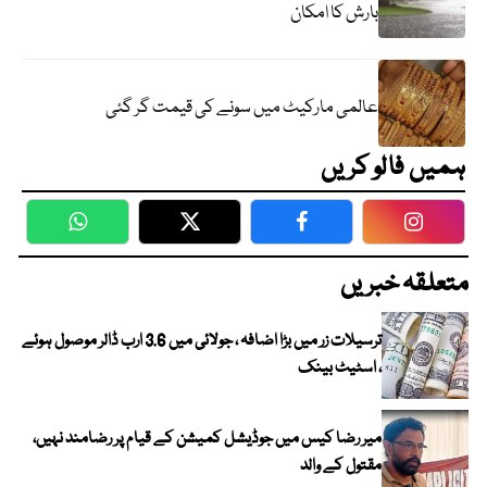
بارش کا امکان
عالمی مارکیٹ میں سونے کی قیمت گر گئی
ہمیں فالو کریں
WhatsApp
Twitter
Facebook
Faceboo
متعلقہ خبریں
ترسیلات زر میں بڑا اضافہ ، جولائی میں 3.6 ارب ڈالر موصول ہوئے
، اسٹیٹ بینک
میر رضا کیس میں جوڈیشل کمیشن کے قیام پر رضامند نہیں،
مقتول کے والد