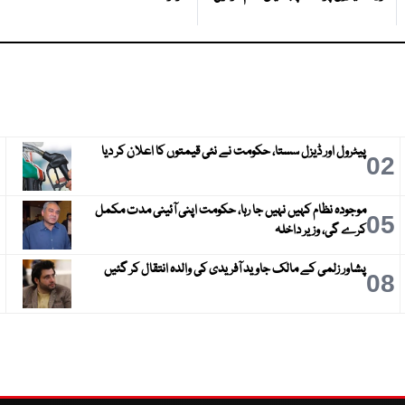
پیٹرول اور ڈیزل سستا، حکومت نے نئی قیمتوں کا اعلان کر دیا
3
02
موجودہ نظام کہیں نہیں جا رہا، حکومت اپنی آئینی مدت مکمل
6
05
کرے گی، وزیر داخلہ
پشاور زلمی کے مالک جاوید آفریدی کی والدہ انتقال کر گئیں
9
08