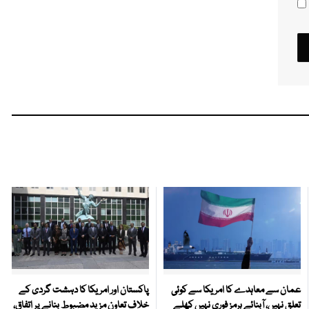
عمان سے معاہدے کا امریکا سے کوئی
پاکستان اور امریکا کا دہشت گردی کے
تعلق نہیں، آبنائے ہرمز فوری نہیں کھلے
خلاف تعاون مزید مضبوط بنانے پر اتفاق،