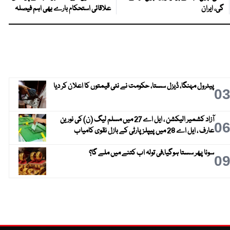
گی، ایران
علاقائی استحکام بارے بھی اہم فیصلہ
پیٹرول مہنگا، ڈیزل سستا، حکومت نے نئی قیمتوں کا اعلان کر دیا
0
آزاد کشمیر الیکشن ، ایل اے 27 میں مسلم لیگ (ن) کی نورین
0
عارف ، ایل اے 28 میں پیپلز پارٹی کے بازل نقوی کامیاب
سونا پھر سستا ہوگیا،فی تولہ اب کتنے میں ملے گا؟
0