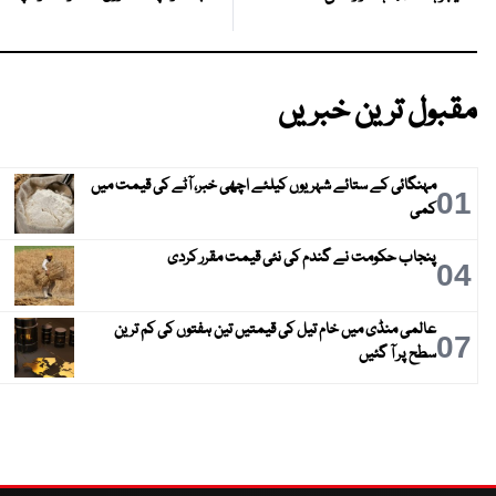
مقبول ترین خبریں
مہنگائی کے ستائے شہریوں کیلئے اچھی خبر، آٹے کی قیمت میں
01
کمی
پنجاب حکومت نے گندم کی نئی قیمت مقرر کردی
04
عالمی منڈی میں خام تیل کی قیمتیں تین ہفتوں کی کم ترین
07
سطح پر آ گئیں