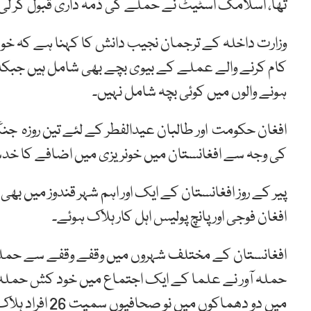
تھا، اسلامک اسٹیٹ نے حملے کی ذمہ داری قبول کر لی
وزارت داخلہ کے ترجمان نجیب دانش کا کہنا ہے کہ خود
کام کرنے والے عملے کے بیوی بچے بھی شامل ہیں جبکہ
ہونے والوں میں کوئی بچہ شامل نہیں۔
افغان حکومت اور طالبان عیدالفطر کے لئے تین روزہ جنگ
کی وجہ سے افغانستان میں خونریزی میں اضافے کا خد
پیر کے روز افغانستان کے ایک اور اہم شہر قندوز می
افغان فوجی اورپانچ پولیس اہل کار ہلاک ہوئے۔
افغانستان کے مختلف شہروں میں وقفے وقفے سے حملوں
میں دو دھماکوں