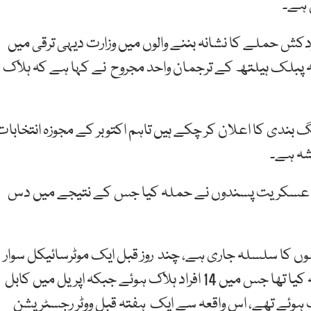
 ہے۔
کش حملے کا نشانہ بننے والوں میں وزارت دیہی ترقی میں
 پبلک ہیلتھ کے ترجمان واحد مجروح نے کہا ہے کہ ہلاک
 بندی کا اعلان کر چکے ہیں تاہم اکتوبر کے مجوزہ انتخابات
شہ ہے۔
ں بھی عسکریت پسندوں نے حملہ کیا جس کے نتیجے میں دس
 کا سلسلہ جاری ہے، چند روز قبل ایک موٹرسائیکل سوار
حملہ آور نے علما کے ایک اجتماع میں خود کش حملہ کیا تھا جس میں 14 افراد ہلاک ہوئے جبکہ اپریل میں کابل
 میں نو صحافیوں سمیت 26 افراد ہلاک ہوئے تھے، اس واقعہ سے ایک ہفتہ قبل ووٹر رجسٹریشن