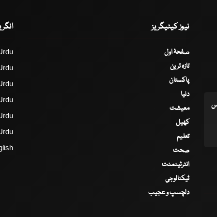
نیوز کیٹیگریز
انگر
صفحۂ اول
Urdu
تازہ ترین
Urdu
پاکستان
Urdu
دنیا
Urdu
اس
معیشت
Urdu
کھیل
Urdu
تعلیم
lish
صحت
انٹرٹینمنٹ
ٹیکنالوجی
دلچسپ و عجیب