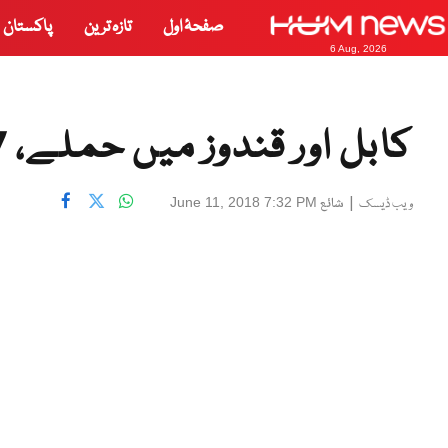
صفحۂ اول
تازہ ترین
پاکستان
6 Aug, 2026
کابل اور قندوز میں حملے، 27 افراد ہلاک
|
شائع
June 11, 2018 7:32 PM
ویب ڈیسک