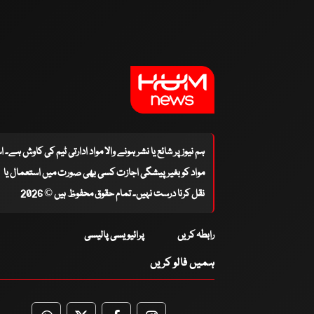
ہم نیوز پر شائع یا نشر ہونے والا مواد ادارتی ٹیم کی کاوش ہے۔ 
مواد کو بغیر پیشگی اجازت کسی بھی صورت میں استعمال یا
نقل کرنا درست نہیں۔ تمام حقوق محفوظ ہیں © 2026
رابطہ کریں
پرائیویسی پالیسی
ہمیں فالو کریں