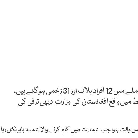
کابل: افغانستان کے دارالحکومت میں خودکش حملے میں 12 افراد ہلاک اور 31 زخمی ہوگئے ہیں،
میں واقع افغانستان کی وزارت دیہی ترقی کی
ت ہوا جب عمارت میں کام کرنے والا عملہ باہر نکل رہا