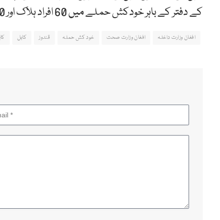
کے دفتر کے باہر خودکش حملے میں 60 افراد ہلاک اور 100 زخمی ہوئے تھے۔
افغان وزارت داخلہ
افغان وزارت صحت
خود کش حملہ
قندوز
کابل
کا