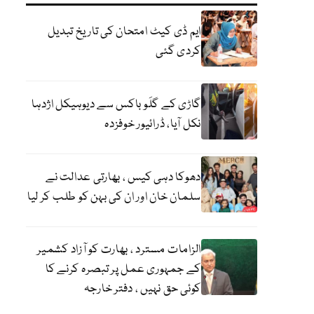
ایم ڈی کیٹ امتحان کی تاریخ تبدیل
کردی گئی
گاڑی کے گلَو باکس سے دیوہیکل اژدہا
نکل آیا، ڈرائیور خوفزدہ
دھوکا دہی کیس ، بھارتی عدالت نے
سلمان خان اور ان کی بہن کو طلب کر لیا
الزامات مسترد ، بھارت کو آزاد کشمیر
کے جمہوری عمل پر تبصرہ کرنے کا
کوئی حق نہیں ، دفتر خارجہ