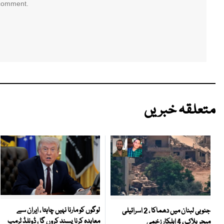
 comment.
متعلقہ خبریں
لوگوں کو مارنا نہیں چاہتا ، ایران سے
جنوبی لبنان میں دھماکا ، 2 اسرائیلی
معاہدہ کرنا پسند کروں گا ، ڈونلڈ ٹرمپ
میجر ہلاک ، 4 اہلکار زخمی