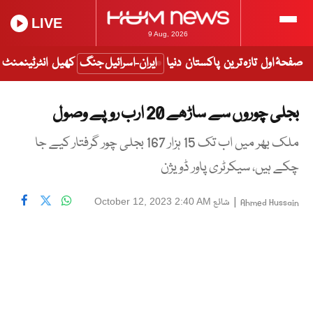
LIVE
9 Aug, 2026
صفحۂ اول
تازہ ترین
پاکستان
دنیا
ایران-اسرائیل جنگ
کھیل
انٹرٹینمنٹ
بجلی چوروں سے ساڑھے 20 ارب روپے وصول
ملک بھر میں اب تک 15 ہزار 167 بجلی چور گرفتار کیے جا
چکے ہیں، سیکرٹری پاور ڈویژن
|
شائع
October 12, 2023 2:40 AM
Ahmed Hussain