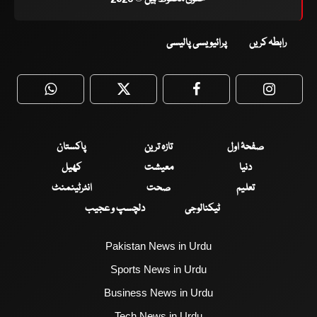
رابطہ کریں
پرائیویسی پالیسی
WhatsApp
Twitter
Facebook
Faceboo
صفحۂ اول
تازہ ترین
پاکستان
دنیا
معیشت
کھیل
تعلیم
صحت
انٹرٹینمنٹ
ٹیکنالوجی
دلچسپ و عجیب
Pakistan News in Urdu
Sports News in Urdu
Business News in Urdu
Tech News in Urdu