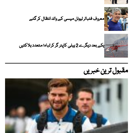
معروف فٹبالر لیونل میسی کے والد انتقال کر گئے
یکے بعد دیگرے 2 ہیلی کاپٹر گر کر تباہ؛ متعدد ہلاکتیں
مقبول ترین خبریں