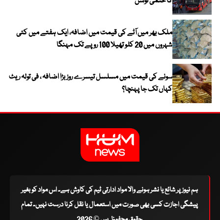
کا حتمی نوٹس
ملک بھر میں آٹے کی قیمت میں اضافہ، ایک ہفتے میں کئی
شہروں میں 20 کلو تھیلا 100 روپے تک مہنگا
سونے کی قیمت میں مسلسل تیسرے روز بڑا اضافہ ، فی تولہ ریٹ
کہاں تک جا پہنچا؟
ہم نیوز پر شائع یا نشر ہونے والا مواد ادارتی ٹیم کی کاوش ہے۔ اس مواد کو بغیر
پیشگی اجازت کسی بھی صورت میں استعمال یا نقل کرنا درست نہیں۔ تمام
حقوق محفوظ ہیں © 2026