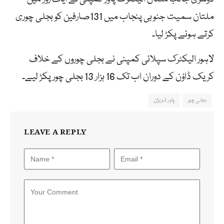
ملتان سمیت جنوبی پنجاب میں 131صارفین کو بجلی چوری
کرتے ہوئے پکڑ لیا۔
لاہور الیکٹرک سپلائی کمپنی نے بجلی چوروں کے خلاف
کریک ڈاؤن کے دوران اب تک 16 ہزار 13 بجلی چور پکڑ لیے۔
بجلی چور
پاور ڈویژن
LEAVE A REPLY