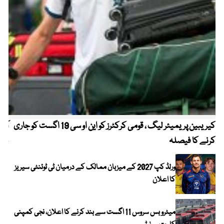
کیریبین پریمیئر لیگ ، قومی کرکٹرز کو این او سی 19 اگست کو جاری
آز
کرنے کا فیصلہ
چھی
ورلڈ کپ 2027 کے میزبان ممالک کے درمیان ٹی ٹوئنٹی سیریز
کا اعلان
میٹرو بس سروس 11 اگست سے بند کرنے کا اعلان، نجی کمپنی