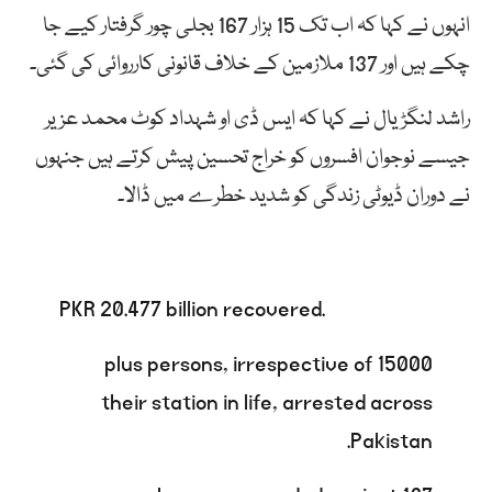
انہوں نے کہا کہ اب تک 15 ہزار 167 بجلی چور گرفتار کیے جا
چکے ہیں اور 137 ملازمین کے خلاف قانونی کارروائی کی گئی۔
راشد لنگڑیال نے کہا کہ ایس ڈی او شہداد کوٹ محمد عزیر
جیسے نوجوان افسروں کو خراج تحسین پیش کرتے ہیں جنہوں
نے دوران ڈیوٹی زندگی کو شدید خطرے میں ڈالا۔
PKR 20.477 billion recovered.
15000 plus persons, irrespective of
their station in life, arrested across
Pakistan.