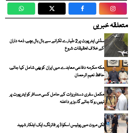
WhatsApp
Twitter
Facebook
Faceboo
متعلقہ خبریں
سڈنی ایئرپورٹ پر 2 طیارے ٹکرانے سے بال بال بچے، ذمہ داران
کے خلاف تحقیقات شروع
مکہ مکرمہ دفاعی معاہدے میں ایران کو بھی شامل کیا جائے،
حافظ نعیم الرحمان
مکمل سفری دستاویزات کے حامل کسی مسافر کو ایئرپورٹ پر
نہیں روکا جائے گا، وزیر داخلہ
لکی مروت میں پولیس اسکواڈ پر فائرنگ، ایک اہلکار شہید