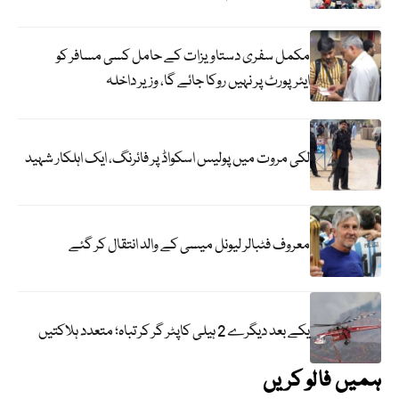
مکمل سفری دستاویزات کے حامل کسی مسافر کو
ایئرپورٹ پر نہیں روکا جائے گا، وزیر داخلہ
لکی مروت میں پولیس اسکواڈ پر فائرنگ، ایک اہلکار شہید
معروف فٹبالر لیونل میسی کے والد انتقال کر گئے
یکے بعد دیگرے 2 ہیلی کاپٹر گر کر تباہ؛ متعدد ہلاکتیں
ہمیں فالو کریں