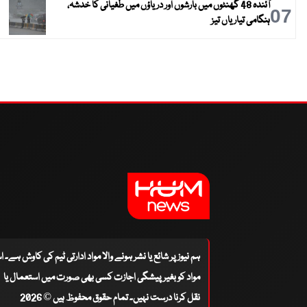
آئندہ 48 گھنٹوں میں بارشوں اور دریاؤں میں طغیانی کا خدشہ،
07
ہنگامی تیاریاں تیز
ہم نیوز پر شائع یا نشر ہونے والا مواد ادارتی ٹیم کی کاوش ہے۔ 
مواد کو بغیر پیشگی اجازت کسی بھی صورت میں استعمال یا
نقل کرنا درست نہیں۔ تمام حقوق محفوظ ہیں © 2026