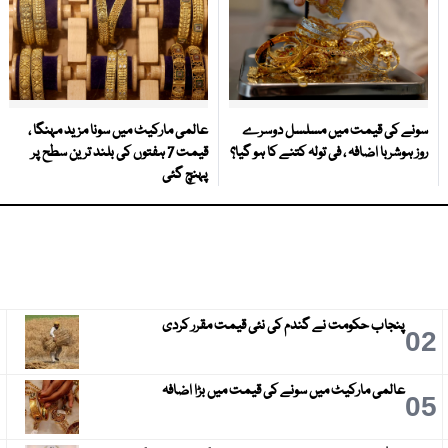
سونے کی قیمت میں مسلسل دوسرے
عالمی مارکیٹ میں سونا مزید مہنگا ،
روز ہوشربا اضافہ ، فی تولہ کتنے کا ہو گیا؟
قیمت 7 ہفتوں کی بلند ترین سطح پر
پہنچ گئی
پنجاب حکومت نے گندم کی نئی قیمت مقرر کردی
3
02
عالمی مارکیٹ میں سونے کی قیمت میں بڑا اضافہ
6
05