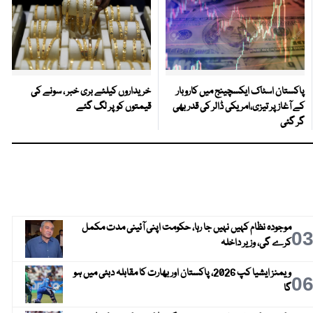
پاکستان اسٹاک ایکسچینج میں کاروبار
خریداروں کیلئے بری خبر ، سونے کی
کے آغاز پر تیزی،امریکی ڈالر کی قدر بھی
قیمتوں کو پر لگ گئے
گر گئی
موجودہ نظام کہیں نہیں جا رہا، حکومت اپنی آئینی مدت مکمل
0
کرے گی، وزیر داخلہ
ویمنز ایشیا کپ 2026، پاکستان اور بھارت کا مقابلہ دبئی میں ہو
0
گا