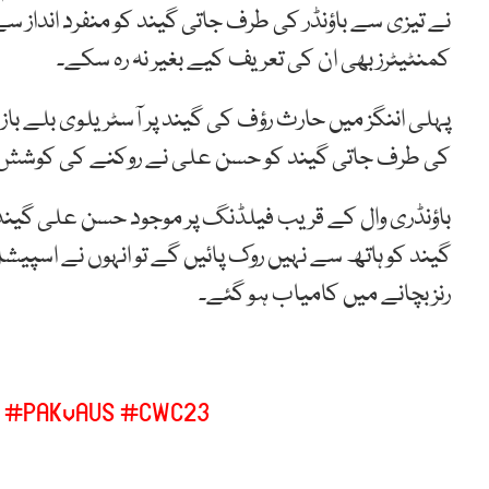
نے تیزی سے باؤنڈر کی طرف جاتی گیند کو منفرد انداز س
کمنٹیٹرز بھی ان کی تعریف کیے بغیر نہ رہ سکے۔
پہلی اننگز میں حارث رؤف کی گیند پر آسٹریلوی بلے باز
کی طرف جاتی گیند کو حسن علی نے روکنے کی کوشش
باؤنڈری وال کے قریب فیلڈنگ پر موجود حسن علی گیند پکڑ
رنز بچانے میں کامیاب ہو گئے۔
#PAKvAUS
#CWC23