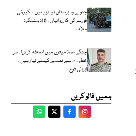
جنوبی وزیرستان اور دیر میں سکیورٹی
فورسز کی کارروائیاں ، 10دہشتگرد
ہلاک
جنگی صلاحیتوں میں اضافہ کر دیا ، ہر
خطرے سے نمٹنے کیلئے تیار ہیں ،
ایرانی فوج
ک لگا کر گیند کو روکا اور 2
ہمیں فالو کریں
WhatsApp
Twitter
Facebook
Facebook