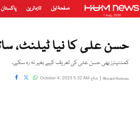
صفحۂ اول
تازہ ترین
پاکستان
7 Aug, 2026
حسن علی کا نیا ٹیلنٹ، سات
کمنٹیٹرز بھی حسن علی کی تعریف کیے بغیر نہ رہ سکے۔
|
شائع
October 4, 2023 5:32 AM
Ahmed Hussain