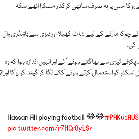
ے روکا جس پر نہ صرف ساتھی کرکٹرز مسکرا اٹھے بلکہ
 نے چوکا مارنے کے لیے شاٹ کھیلا اور تیزی سے باؤنڈری وال
 کی۔
نے تیزی سے بھاگتے ہوئے آئے اور انہیں اندازہ ہوا کہ وہ
گیند کو ہاتھ سے نہیں روک پائیں گے تو انہوں نے اسپیشل اسکلز کو استعمال کرتے ہوئے ک
Hassan Ali playing football 😂😂
#PAKvsAUS
pic.twitter.com/r7HCr8yLSr