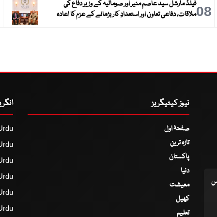
فیلڈ مارشل سید عاصم منیر اور صومالیہ کے وزیر دفاع کی
9
08
ملاقات، دفاعی تعاون اور استعدادِ کار بڑھانے کے عزم کا اعادہ
نیوز کیٹیگریز
انگر
صفحۂ اول
Urdu
تازہ ترین
Urdu
پاکستان
Urdu
دنیا
Urdu
اس
معیشت
Urdu
کھیل
Urdu
تعلیم