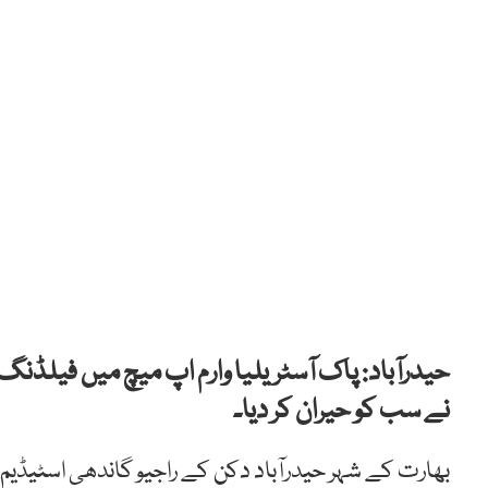
حیدرآباد: پاک آسٹریلیا وارم اپ میچ میں فیلڈ
نے سب کو حیران کر دیا۔
بھارت کے شہر حیدرآباد دکن کے راجیو گاندھی اسٹیڈیم