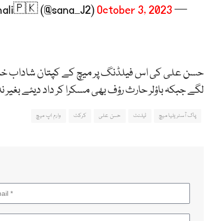
October 3, 2023
— Sanam Jamali🇵🇰 (@sana_J2)
حسن علی کی اس فیلڈنگ پر میچ کے کپتان شاداب خا
لگے جبکہ باؤلر حارث رؤف بھی مسکرا کر داد دیئے بغیر ن
پاک آسٹریلیا میچ
ٹیلنٹ
حسن علی
کرکٹ
وارم اپ میچ