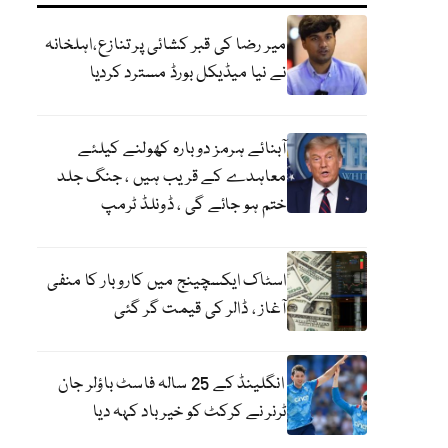
میر رضا کی قبر کشائی پر تنازع،اہلخانہ
نے نیا میڈیکل بورڈ مسترد کردیا
آبنائے ہرمز دوبارہ کھولنے کیلئے
معاہدے کے قریب ہیں ، جنگ جلد
ختم ہو جائے گی ، ڈونلڈ ٹرمپ
اسٹاک ایکسچینج میں کاروبار کا منفی
آغاز ، ڈالر کی قیمت گر گئی
انگلینڈ کے 25 سالہ فاسٹ باؤلر جان
ٹرنر نے کرکٹ کو خیر باد کہہ دیا