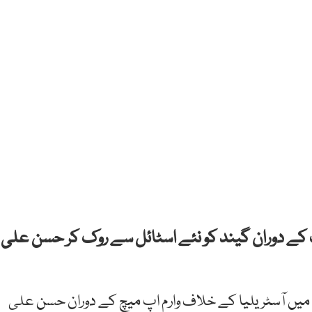
نگ کے دوران گیند کو نئے اسٹائل سے روک کر حسن علی
 میں آسٹریلیا کے خلاف وارم اپ میچ کے دوران حسن علی