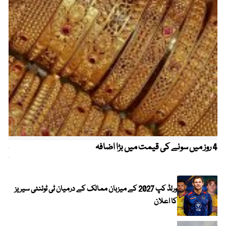
4 روز میں سونے کی قیمت میں بڑا اضافہ
خیب
کیا
ورلڈ کپ 2027 کے میزبان ممالک کے درمیان ٹی ٹوئنٹی سیریز
کا اعلان