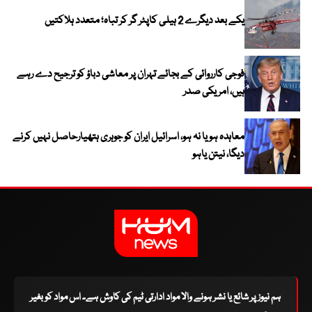
یکے بعد دیگرے 2 ہیلی کاپٹر گر کر تباہ؛ متعدد ہلاکتیں
فوجی کارروائی کے بجائے تہران پر معاشی دباؤ کو ترجیح دے رہے
ہیں، امریکی صدر
معاہدہ ہو یا نہ ہو، اسرائیل ایران کو جوہری ہتھیارحاصل نہیں کرنے
دیگا، نیتن یاہو
ہم نیوز پر شائع یا نشر ہونے والا مواد ادارتی ٹیم کی کاوش ہے۔ اس مواد کو بغیر