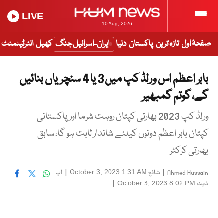
LIVE
10 Aug, 2026
صفحۂ اول
تازہ ترین
پاکستان
دنیا
ایران-اسرائیل جنگ
کھیل
انٹرٹینمنٹ
بابر اعظم اس ورلڈ کپ میں 3 یا 4 سنچریاں بنائیں
گے، گوتم گمبھیر
ورلڈ کپ 2023 بھارتی کپتان روہت شرما اور پاکستانی
کپتان بابر اعظم دونوں کیلئے شاندار ثابت ہو گا، سابق
بھارتی کرکٹر
|
شائع
|
اپ
October 3, 2023 1:31 AM
Ahmed Hussain
ڈیٹ
|
October 3, 2023 8:02 PM