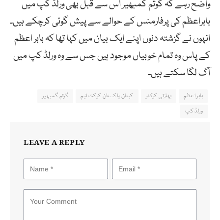
واضح رہے کہ گوتم گمبھیر اس سے قبل بھی ورلڈ کپ میں
بابراعظم کی پرفارمنس کے حوالے سے پیش گوئی کرچکے ہیں۔
انہوں نے گزشتہ دنوں اپنے ایک بیان میں کہا تھا کہ بابر اعظم
کے پاس وہ تمام خوبیاں موجود ہیں جس سے وہ ورلڈ کپ میں
آگ لگا سکتے ہیں۔
بابر اعظم
بھارتی کرکٹر
کپتان پاکستان کرکٹ ٹیم
گوتم گمبھیر
ورلڈ کپ
LEAVE A REPLY