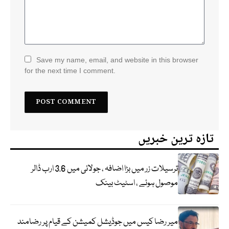
Save my name, email, and website in this browser
for the next time I comment.
تازہ ترین خبریں
ترسیلات زر میں بڑا اضافہ ، جولائی میں 3.6 ارب ڈالر
موصول ہوئے ، اسٹیٹ بینک
میر رضا کیس میں جوڈیشل کمیشن کے قیام پر رضامند