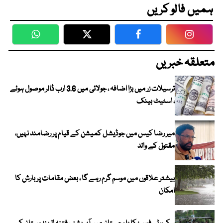
ہمیں فالو کریں
WhatsApp
Twitter
Facebook
Faceboo
متعلقہ خبریں
ترسیلات زر میں بڑا اضافہ ، جولائی میں 3.6 ارب ڈالر موصول ہوئے
، اسٹیٹ بینک
میر رضا کیس میں جوڈیشل کمیشن کے قیام پر رضامند نہیں،
مقتول کے والد
بیشتر علاقوں میں موسم گرم رہے گا ، بعض مقامات پر بارش کا
امکان