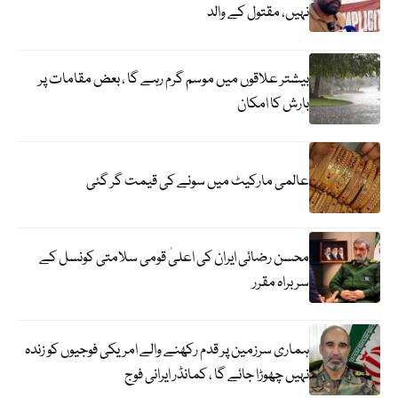
نہیں، مقتول کے والد
بیشتر علاقوں میں موسم گرم رہے گا ، بعض مقامات پر
بارش کا امکان
عالمی مارکیٹ میں سونے کی قیمت گر گئی
محسن رضائی ایران کی اعلیٰ قومی سلامتی کونسل کے
سربراہ مقرر
ہماری سرزمین پر قدم رکھنے والے امریکی فوجیوں کو زندہ
نہیں چھوڑا جائے گا ، کمانڈر ایرانی فوج