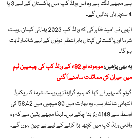
ہے مجھے لگتا ہے وہ اس ورلڈ کپ میں پاکستان کے لیے 3 یا
4 سنچریاں بنائیں گے۔
انہوں نے امید ظاہر کی کہ ورلڈ کپ 2023 بھارتی کپتان روہت
شرما اور پاکستانی کپتان بابر اعظم دونوں کے لیے شاندار ثابت
ہو گا۔
یہ بھی پڑھیں:
موجودہ اور 92ء کے ورلڈ کپ کی چیمپین ٹیم
میں حیران کن مماثلت سامنے آگئی
گوتم گمبھیر نے کہا کہ ہوم گراؤنڈز پر روہت شرما کا ریکارڈ
انتہائی شاندار ہے۔ وہ بھارت میں 80 میچوں میں 58.42 کی
اوسط سے 4148 رنز بنا چکے ہیں۔ لہذا مجھے یقین ہے کہ وہ
واقعی ورلڈ کپ میں کچھ بڑا کرنے کے لیے بے چین ہوں گے۔