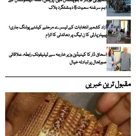
سکیورٹی فورسز کا بلوچستان میں آپریشن ، فتنہ الہندوستان کے
اہم سرغنہ سمیت 5 دہشتگرد ہلاک
آزاد کشمیر انتخابات کے تیسرے مرحلے کیلئے پولنگ جاری؛
پیپلز پارٹی کا ن لیگ پر دھاندلی کا الزام
اسحاق ڈار کا کینیڈین وزیر خارجہ سے ٹیلیفونک رابطہ، علاقائی
صورتحال پر تبادلہ خیال
مقبول ترین خبریں