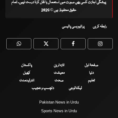
پیشگی اجازت کسی بھی صورت میں استعمال یا نقل کرنا درست نہیں۔ تمام
حقوق محفوظ ہیں © 2026
رابطہ کریں
پرائیویسی پالیسی
WhatsApp
Twitter
Facebook
Faceboo
صفحۂ اول
تازہ ترین
پاکستان
دنیا
معیشت
کھیل
تعلیم
صحت
انٹرٹینمنٹ
ٹیکنالوجی
دلچسپ و عجیب
Pakistan News in Urdu
Sports News in Urdu