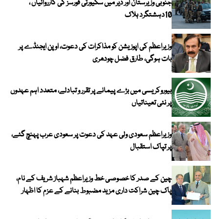
جنوبی وزیرستان اور دیر میں سکیورٹی فورسز کی کارروائیاں ،
10دہشتگرد ہلاک
وزیراعظم کی اپوزیشن کو مذاکرات کی دعوت، اوپن ایجنڈے پر
بات ہوگی، طارق فضل چودھری
بیوروکریسی میں بڑے پیمانے پر تقرر و تبادلے، متعدد اہم عہدوں
پر نئی تعیناتیاں
وزیراعظم سعودی ولی عہد کی دعوت پر سعودی عرب پہنچ گئے،
پر تپاک استقبال
چین کے صدر کا خصوصی خط وزیراعظم شہباز شریف کے نام،
پاک چین شراکت داری مزید مضبوط بنانے کے عزم کا اظہار