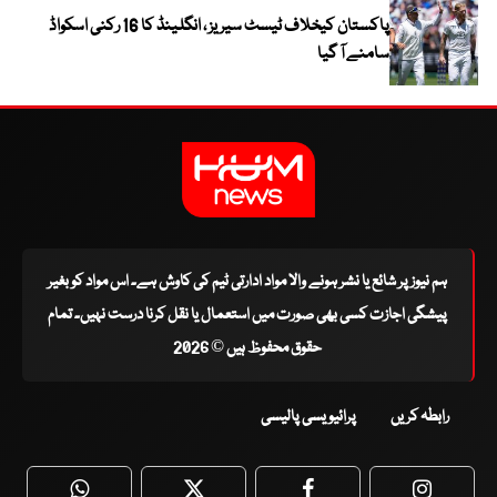
پاکستان کیخلاف ٹیسٹ سیریز ، انگلینڈ کا 16 رکنی اسکواڈ
سامنے آ گیا
ہم نیوز پر شائع یا نشر ہونے والا مواد ادارتی ٹیم کی کاوش ہے۔ اس مواد کو بغیر
پیشگی اجازت کسی بھی صورت میں استعمال یا نقل کرنا درست نہیں۔ تمام
حقوق محفوظ ہیں © 2026
رابطہ کریں
پرائیویسی پالیسی