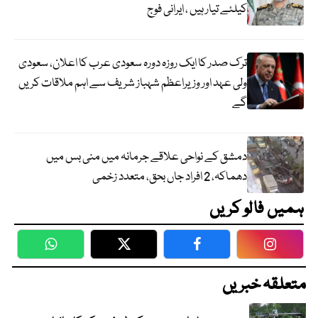
کیلئے تیار ہیں ، ایرانی فوج
ترک صدر کا ایک روزہ دورہ سعودی عرب کا اعلان، سعودی
ولی عہد اور وزیراعظم شہباز شریف سے اہم ملاقات کریں
گے
دمشق کے نواحی علاقے جرمانہ میں منی بس میں
دھماکہ، 2 افراد جاں بحق، متعدد زخمی
ہمیں فالو کریں
WhatsApp
Twitter
Facebook
Faceboo
متعلقہ خبریں