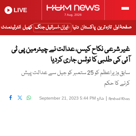
LIVE
7 Aug, 2026
صفحۂ اول
تازہ ترین
پاکستان
دنیا
ایران-اسرائیل جنگ
کھیل
انٹرٹینمنٹ
غیر شرعی نکاح کیس، عدالت نے چیئرمین پی ٹی
آئی کی طلبی کا نوٹس جاری کردیا
سابق وزیراعظم کو 25 ستمبر کو جیل سے عدالت پیش
کرنے کا حکم
|
شائع
September 21, 2023 5:44 PM
Arshad Khan