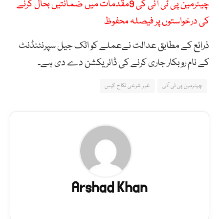
چیئرمین پی ٹی آئی کی 9مقدمات میں ضمانتیں بحال کرنے
کی درخواستوں پر فیصلہ محفوظ
ذرائع کے مطابق عدالت نےعملے کو اٹک جیل سپرنٹنڈنٹ
کے نام روبکار جاری کرنے کی ڈائریکشن دے دی ہے۔
چیئرمین پی ٹی آئی
غیر شرعی نکاح کیس
Arshad Khan