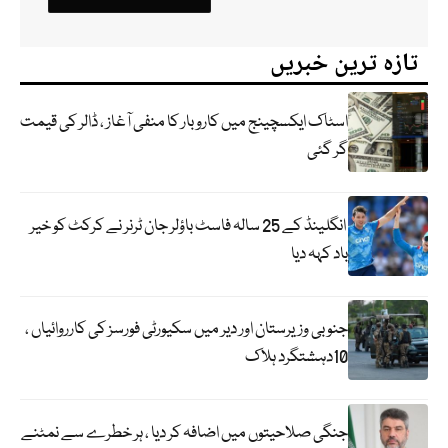
تازہ ترین خبریں
اسٹاک ایکسچینج میں کاروبار کا منفی آغاز ، ڈالر کی قیمت
گر گئی
انگلینڈ کے 25 سالہ فاسٹ باؤلر جان ٹرنر نے کرکٹ کو خیر
باد کہہ دیا
جنوبی وزیرستان اور دیر میں سکیورٹی فورسز کی کارروائیاں ،
10دہشتگرد ہلاک
جنگی صلاحیتوں میں اضافہ کر دیا ، ہر خطرے سے نمٹنے