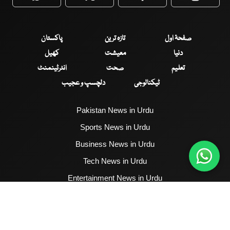
WhatsApp
Twitter
Facebook
Faceboo
صفحۂ اول
تازہ ترین
پاکستان
دنیا
معیشت
کھیل
تعلیم
صحت
انٹرٹینمنٹ
ٹیکنالوجی
دلچسپ و عجیب
Pakistan News in Urdu
Sports News in Urdu
Business News in Urdu
Tech News in Urdu
Entertainment News in Urdu
Health News in Urdu
Hum News English