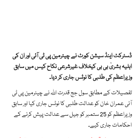
ڈسٹرکٹ اینڈ سیشن کورٹ نے چیئرمین پی ٹی آئی اور ان کی
اہلیہ بشریٰ بی بی کیخلاف غیرشرعی نکاح کیس میں سابق
وزیراعظم کی طلبی کا نوٹس جاری کر دیا۔
تفصیلات کے مطابق سول جج قدرت اللہ نے چیئرمین پی ٹی
آئی عمران خان کو عدالت طلبی کا نوٹس جاری کیا اور سابق
وزیراعظم کو 25 ستمبر کو جیل سے عدالت پیش کرنے کے
احکامات جاری کیے۔