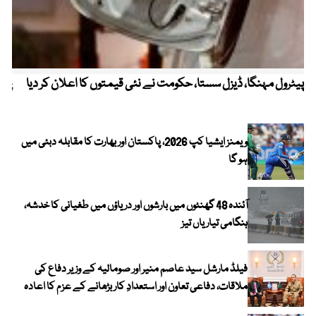
پیٹرول مہنگا، ڈیزل سستا، حکومت نے نئی قیمتوں کا اعلان کر دیا
پنج
ویمنز ایشیا کپ 2026، پاکستان اور بھارت کا مقابلہ دبئی میں
ہو گا
آئندہ 48 گھنٹوں میں بارشوں اور دریاؤں میں طغیانی کا خدشہ،
ہنگامی تیاریاں تیز
فیلڈ مارشل سید عاصم منیر اور صومالیہ کے وزیر دفاع کی
ملاقات، دفاعی تعاون اور استعدادِ کار بڑھانے کے عزم کا اعادہ