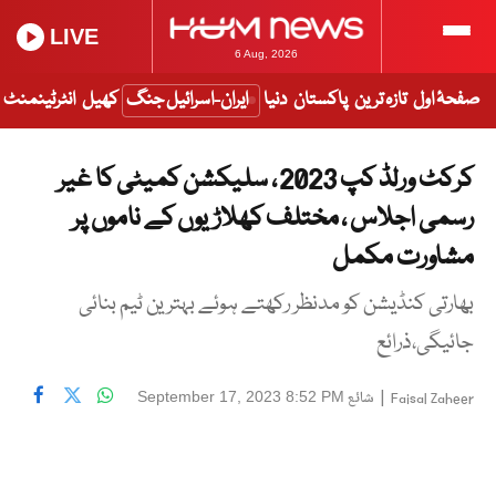
LIVE
6 Aug, 2026
صفحۂ اول
تازہ ترین
پاکستان
دنیا
ایران-اسرائیل جنگ
کھیل
انٹرٹینمنٹ
کرکٹ ورلڈ کپ 2023 ، سلیکشن کمیٹی کا غیر
رسمی اجلاس ، مختلف کھلاڑیوں کے ناموں پر
مشاورت مکمل
بھارتی کنڈیشن کو مدنظر رکھتے ہوئے بہترین ٹیم بنائی
جائیگی،ذرائع
|
شائع
September 17, 2023 8:52 PM
Faisal Zaheer