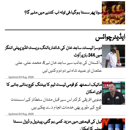
سونا پھر سستا ہوگیا،فی تولہ اب کتنے میں ملے گا؟
ایڈیٹرچوائس
دوسرا ٹیسٹ، ساجد خان کی شاندار بالنگ، ویسٹ انڈیز پہلی اننگز
میں 344 رنز پر آؤٹ
پاکستان کی جانب سے ساجد خان نے 4، محمد علی، علی
عثمان اور عبید شاہ نے دو دو وکٹیں لیں
Updated 03 Aug, 2026
مائیک اسمتھ کو قومی ٹیسٹ ٹیم کا بیٹنگ کوچ بنائے جانے کا
قوی امکان
جنوبی افریقی کرکٹر اس سے قبل ملتان سلطانز کے اسسٹنٹ
کوچ کے طور پر بھی خدمات انجام دے چکے ہیں
Updated 03 Aug, 2026
تیل کی قیمتوں میں مزید کمی ہو گئی، پیٹرول و ڈیزل سستا
ہونے کا امکان