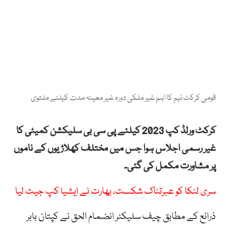
قومی کرکٹ ٹیم کا اہم غیر ملکی دورہ غیر معینہ مدت کیلئے ملتوی
کرکٹ ورلڈ کپ 2023 کیلئے پی سی بی سلیکشن کمیٹی کا
غیر رسمی اجلاس ہوا جس میں مختلف کھلاڑیوں کے ناموں
پر مشاورت مکمل کی گئی۔
سری لنکا کو عبرتناک شکست، بھارت نے ایشیا کپ جیت لیا
ذرائع کے مطابق چیف سلیکٹر انضمام الحق نے کپتان بابر