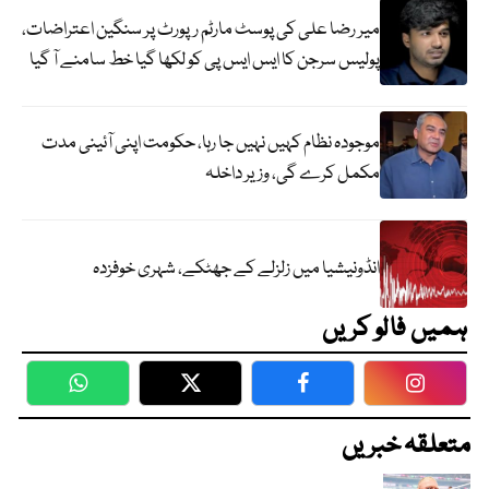
میر رضا علی کی پوسٹ مارٹم رپورٹ پر سنگین اعتراضات،
پولیس سرجن کا ایس ایس پی کو لکھا گیا خط سامنے آ گیا
موجودہ نظام کہیں نہیں جا رہا، حکومت اپنی آئینی مدت
مکمل کرے گی، وزیر داخلہ
انڈونیشیا میں زلزلے کے جھٹکے، شہری خوفزدہ
ہمیں فالو کریں
WhatsApp
Twitter
Facebook
Faceboo
متعلقہ خبریں