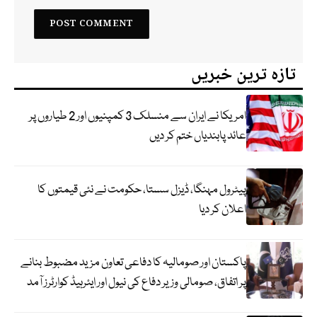
تازہ ترین خبریں
امریکا نے ایران سے منسلک 3 کمپنیوں اور 2 طیاروں پر
عائد پابندیاں ختم کر دیں
پیٹرول مہنگا، ڈیزل سستا، حکومت نے نئی قیمتوں کا
اعلان کر دیا
پاکستان اور صومالیہ کا دفاعی تعاون مزید مضبوط بنانے
پر اتفاق، صومالی وزیر دفاع کی نیول اور ایئرہیڈ کوارٹرز آمد