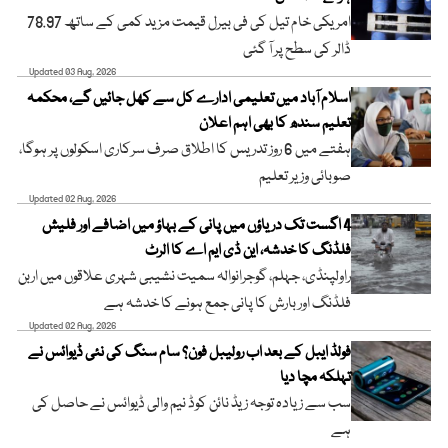
امریکی خام تیل کی فی بیرل قیمت مزید کمی کے ساتھ 78.97
ڈالر کی سطح پر آ گئی
Updated 03 Aug, 2026
اسلام آباد میں تعلیمی ادارے کل سے کھل جائیں گے، محکمہ
تعلیم سندھ کا بھی اہم اعلان
ہفتے میں 6 روز تدریس کا اطلاق صرف سرکاری اسکولوں پر ہوگا،
صوبائی وزیر تعلیم
Updated 02 Aug, 2026
4 اگست تک دریاؤں میں پانی کے بہاؤ میں اضافے اور فلیش
فلڈنگ کا خدشہ، این ڈی ایم اے کا الرٹ
راولپنڈی، جہلم، گوجرانوالہ سمیت نشیبی شہری علاقوں میں اربن
فلڈنگ اور بارش کا پانی جمع ہونے کا خدشہ ہے
Updated 02 Aug, 2026
فولڈ ایبل کے بعد اب رولیبل فون؟ سام سنگ کی نئی ڈیوائس نے
تہلکہ مچا دیا
سب سے زیادہ توجہ زیڈ نائن کوڈ نیم والی ڈیوائس نے حاصل کی
ہے