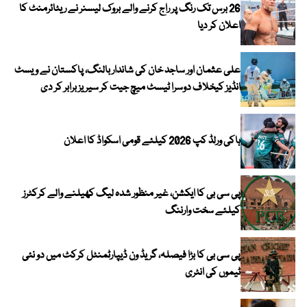
26 برس تک رنگ پر راج کرنے والے بروک لیسنر نے ریٹائرمنٹ کا
اعلان کر دیا
علی عثمان اور ساجد خان کی شاندار بالنگ، پاکستان نے ویسٹ
انڈیز کیخلاف دوسرا ٹیسٹ میچ جیت کر سیریز برابر کر دی
ہاکی ورلڈ کپ 2026 کیلئے قومی اسکواڈ کا اعلان
پی سی بی کا ایکشن، غیر منظور شدہ لیگ کھیلنے والے کرکٹرز
کیلئے سخت وارننگ
پی سی بی کا بڑا فیصلہ، گریڈ ون ڈیپارٹمنٹل کرکٹ میں دو نئی
ٹیموں کی انٹری