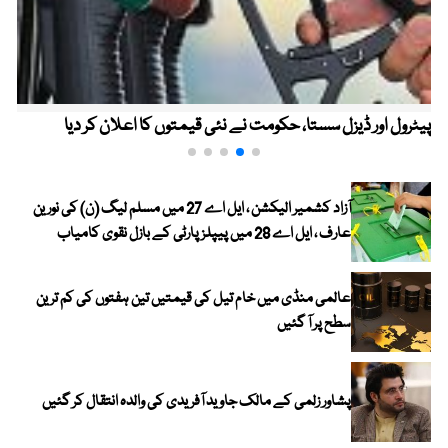
پیٹرول اور ڈیزل سستا، حکومت نے نئی قیمتوں کا اعلان کر دیا
آزاد کشمیر الیکشن ، ایل اے 27 میں مسلم لیگ (ن) کی نورین
عارف ، ایل اے 28 میں پیپلز پارٹی کے بازل نقوی کامیاب
عالمی منڈی میں خام تیل کی قیمتیں تین ہفتوں کی کم ترین
سطح پر آ گئیں
پشاور زلمی کے مالک جاوید آفریدی کی والدہ انتقال کر گئیں