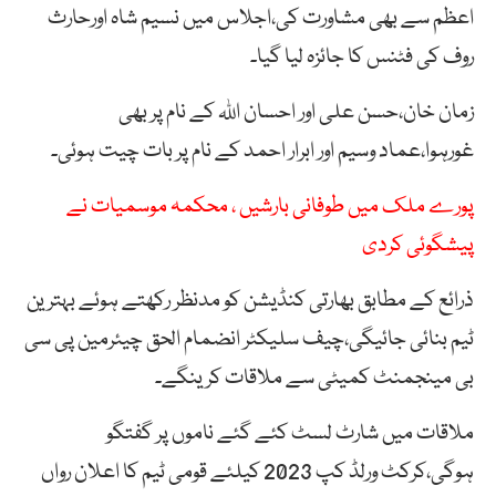
اعظم سے بھی مشاورت کی،اجلاس میں نسیم شاہ اورحارث
روف کی فٹنس کا جائزہ لیا گیا۔
زمان خان،حسن علی اور احسان اللہ کے نام پر بھی
غورہوا،عماد وسیم اور ابرار احمد کے نام پر بات چیت ہوئی۔
پورے ملک میں طوفانی بارشیں ، محکمہ موسمیات نے
پیشگوئی کردی
ذرائع کے مطابق بھارتی کنڈیشن کو مدنظر رکھتے ہوئے بہترین
ٹیم بنائی جائیگی،چیف سلیکٹر انضمام الحق چیئرمین پی سی
بی مینجمنٹ کمیٹی سے ملاقات کرینگے۔
ملاقات میں شارٹ لسٹ کئے گئے ناموں پر گفتگو
ہوگی،کرکٹ ورلڈ کپ 2023 کیلئے قومی ٹیم کا اعلان رواں