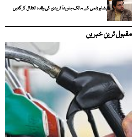
پشاور زلمی کے مالک جاوید آفریدی کی والدہ انتقال کر گئیں
مقبول ترین خبریں