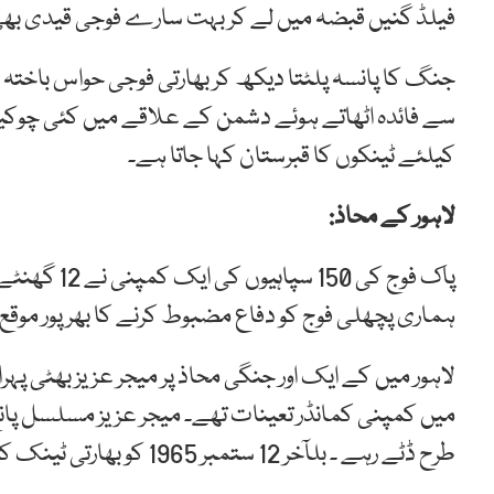
فیلڈ گنیں قبضہ میں لے کر بہت سارے فوجی قیدی بھی
جنگ کا پانسہ پلٹتا دیکھ کر بھارتی فوجی حواس باختہ ہ
سے فائدہ اٹھاتے ہوئے دشمن کے علاقے میں کئی چوکیوں 
کیلئے ٹینکوں کا قبرستان کہا جاتا ہے۔
لاہور کے محاذ:
پاک فوج کی 0
ہماری پچھلی فوج کو دفاع مضبوط کرنے کا بھر پور موقع ف
لاہور میں کے ایک اور جنگی محاذ پر میجر عزیز بھٹی پ
میں کمپنی کمانڈر تعینات تھے۔ میجر عزیز مسلسل پانچ
طرح ڈٹے رہے ۔ بلآخر 12 ستمبر 1965 کو بھارتی ٹینک کا گولہ چھاتی پر کھایا اور جامِ شہادت نوش کر گئے۔