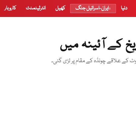
دنیا
ایران-اسرائیل جنگ
کھیل
انٹرٹینمنٹ
کاروبار
 کے علاقے چونڈہ کے مقام پر لڑی گئی۔