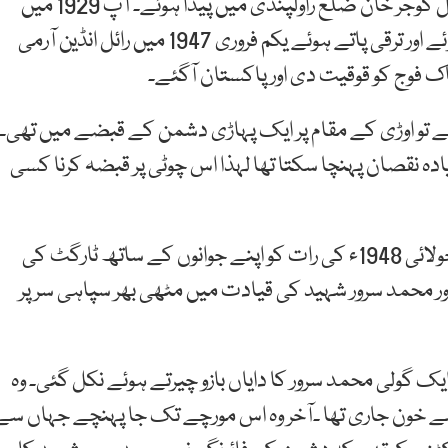
راجہ محمد سرور 10 نومبر 1910 کو موضع سنگوری تحصیل گوجر خان ضلع راولپنڈی میں پیدا ہوئے۔ آپ 1929 میں
بلوچ رجمنٹ میں ایک سپاہی کی حیثیت سے بھرتی ہوئے اور ترقی پاتے ہوئے یکم فروری 1947 میں رائل انڈین آرمی
فوج کو قوقیت دی اور پاکستان آگئے۔
 پہنچے تو اوڑی کے مقام پر ایک پہاڑی دشمن کے قبضے میں تھی۔
ہ نقصان پہنچا سکتا تھا لہذا اس چوٹی پر قبضہ کرنا کسی
اس جان لیوا کام کا بیڑہ محمد سرور شہید نے اٹھایا۔ 27 جولائی 1948ء کی رات کو اپنے جوانوں کے ساتھ ٹارگٹ کی
اور محمد سرور شہید کی قیادت میں مٹھی بھر سپاہی سر پر
ک گولی محمد سرور کا دایاں بازو چیرتے ہوئے نکل گئی۔ وہ
ے خون جاری تھا ۔آخر وہ اس مورچے تک جا پہنچے جہاں سے