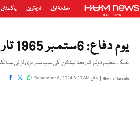
صفحۂ اول
تازہ ترین
پاکستان
8 Aug, 2026
یوم دفاع: 6ستمبر 1965 تاریخ کے آئینہ میں
جنگ عظیم دوئم کے بعد ٹینکوں کی سب سے بڑی لڑائی سیالکوٹ
|
شائع
September 6, 2024 6:20 AM
Ahmed Hussain