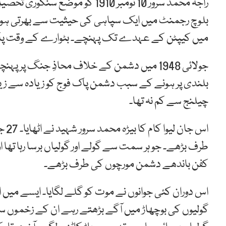
میں کیپٹن کے عہدے تک پہنچے۔ بٹوارے کے وقت پاک 
جولائی 1948 میں دشمن کے خلاف محاذِ جنگ پر
بلندی پر ہونے کے سبب دشمن پاک فوج کو زیادہ سے زیاد
چیلنج سے کم نہ تھا۔
طرف بڑھے۔ جو ہر سمت سے گولے اور گولیاں برسا رہا تھا 
کفن باندھے دشمن مورچوں کی طرف بڑھے۔
اس دوران کئی جوانوں نے موت کو گلے لگایا۔ ایسے میں ای
گولیوں کی بوچھاڑ میں آگے بڑھتے رہے ان کے زخموں س