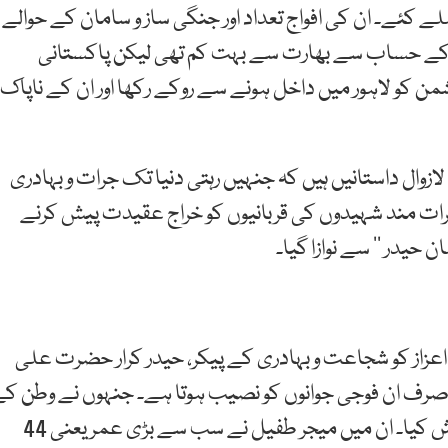
تمبر کے دوران بھارتی فوج نے 17 دن میں 13 حملے کئے۔ ان کی افواج تعداد اور جنگی ساز و سامان کے حوالے
اری کے حساب سے بھارت سے بہت کم تھی لیکن پاکستانی
انوں پر کھیل کر مسلسل 17 دن تک دشمن کو لاہور میں داخل ہونے سے روکے رکھا اور ان کے ناپاک
ازوال داستانیں ہیں کہ جنہیں رہتی دنیا تک جرات و بہادری
 جرات مند شہیدوں کی قربانیوں کو خراج عقیدت پیش کرنے
یدر ‘‘ سے نوازا گیا۔
اعزاز کو شجاعت و بہادری کے پیکر، حیدر کرار حضرت علی
 صرف ان فوجی جوانوں کو نصیب ہوتا ہے۔ جنہوں نے وطن ک
لیے انتہائی بہادری کا مظاہرہ کرتے ہوئے جام شہادت نوش کیا۔ ان میں میجر طفیل نے سب سے بڑی عمر یعنی 44