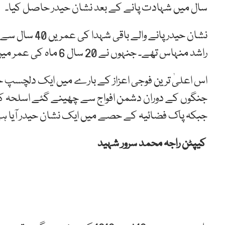
سال میں شہادت پانے کے بعد نشان حیدر حاصل کیا۔
نشان حیدر پانے
راشد منہاس تھے۔ جنہوں نے 20 سال 6 ماہ کی عمر میں شہادت پر نشان حیدر اپنے نام کیا۔
اس اعلیٰ ترین فوجی اعزاز کے بارے میں ایک دلچسپ حق
جبکہ پاک فضائیہ کے حصے میں ایک نشان حیدر آیا ہے جن
کیپٹن راجہ محمد سرور شہید