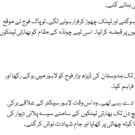
 بنائے گئے۔
وگئے اور ٹینک چھوڑ کرفرار ہونے لگے۔ تو پاک فوج نے موقع
پر قبضہ کر لیا۔ اسی لیے چونڈہ کے مقام کو بھارتی ٹینکوں
15 سپاہیوں کی ایک کمپنی نے 12 گھنٹے تک ہندوستان کی ڈیڑھ ہزار فوج کو لاہور میں روکے رکھا اور
راہم کیا۔
ہرا دے رہے تھے۔ وہ اس وقت لاہور سیکٹر کے علاقے برکی
 دن تک بھارتی ٹینکوں کے سامنے سیسہ پلائی دیوار کی