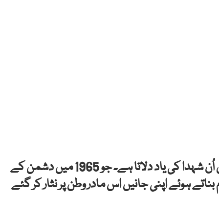
اسلام آباد: 6 ستمبر یومِ دفاعِ پاکستان کا دن ہمیں اُن شہدا کی یاد دلاتا ہے۔ جو 1965 میں دشمن کے
ناتے ہوئے اپنی جانیں اس مادر وطن پر نثار کر گئے