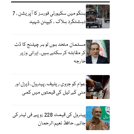
ہنگو میں سکیورٹی فورسز کا آپریشن ، 7
دہشتگرد ہلاک ، کیپٹن شہید
مسلمان متحد ہوں تو ہر چیلنج کا ڈٹ
کر مقابلہ کر سکتے ہیں، ایرانی وزیر
خارجہ
عوام کو جزوی ریلیف، پیٹرول، ڈیزل اور
مٹی کے تیل کی قیمتوں میں کمی
پیٹرول کی قیمت 228 روپے فی لیٹر کی
جائے، حافظ نعیم الرحمان