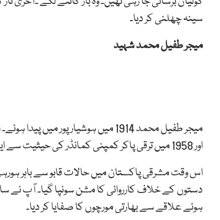
گولیاں برسائی جا رہی تھیں۔ وہ باڑ کاٹنے لگے ۔آخری ت
سینہ چھلنی کر دیا۔
میجر طفیل محمد شہید
اور 1958 میں ترقی پاکر کمپنی کمانڈر کی حیثیت سے ایسٹ پاکستان رائفلزمیں تعینات ہوئے۔
اس وقت مشرقی پاکستان میں حالات قابو سے باہر ہورہے 
ہوئے علاقے سے بھارتی مورچوں کا صفایا کر دیا۔