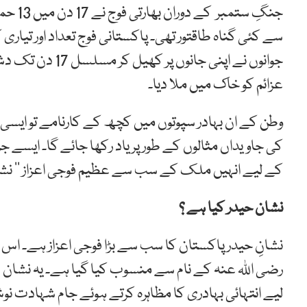
جنگِ س
سے کئی گناہ طاقتور تھی۔ پاکستانی فوج تعداد اور تی
جوانوں نے اپنی ج
عزائم کو خاک میں ملا دیا۔
وطن کے ان بہادر سپوتوں میں کچھ کے کارنامے تو ایسی ل
کی جاویداں مثالوں کے طور پر یاد رکھا جائے گا۔ ایسے
کے لیے انہیں ملک کے سب سے عظیم فوجی اعزاز ’’ نشان ح
نشان حیدر کیا ہے ؟
نشانِ حیدر پاکستان کا سب سے بڑا فوجی اعزاز ہے۔ اس 
رضی اللہ عنہ کے نام سے منسوب کیا گیا ہے۔ یہ نشان