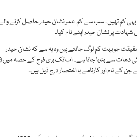
 والے باقی شہدا کی عمریں 40 سال سے بھی کم تھیں۔ سب سے کم عمر نشان حیدر حاصل کرنے والے
یقت جو بہت کم لوگ جانتے ہیں وہ یہ ہے کہ نشان حیدر
جنگوں کے دوران دشمن افواج سے چھینے گئے اسلحہ کی د
 کے نام اور کارنامے با اختصار درج ذیل ہیں۔