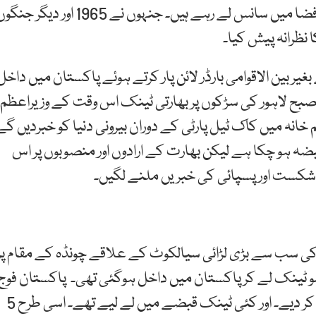
یہ اُن شہداء کی قربانیوں کا ہی نتیجہ ہے کہ آج ہم آزاد فضا میں سانس لے رہے ہیں۔ جنہوں نے 1965 اور دیگر 
نظرانہ پیش کیا۔
کیے بغیر بین الاقوامی بارڈر لائن پار کرتے ہوئے پاکستان میں داخل
 صبح لاہور کی سڑکوں پر بھارتی ٹینک اس وقت کے وزیراعظم
 خانہ میں کاک ٹیل پارٹی کے دوران بیرونی دنیا کو خبردیں گے
بضہ ہو چکا ہے لیکن بھارت کے ارادوں اور منصوبوں پر اس
ر شکست اور پسپائی کی خبریں ملنے لگیں۔
ی سب سے بڑی لڑائی سیالکوٹ کے علاقے چونڈہ کے مقام پر
گئی۔ جہاں طاقت کے نشے میں چور بھارتی فوج 6 سو ٹينک لے کر پاکستان ميں داخل ہوگئی تھی۔ پاکستان فوج
کی زبردست جوابی کارروائی نے دشمن کے 45 ٹینک تباہ کر دیے۔ اور کئی ٹینک قبضے میں لے لیے تھے۔ اسی طرح 5