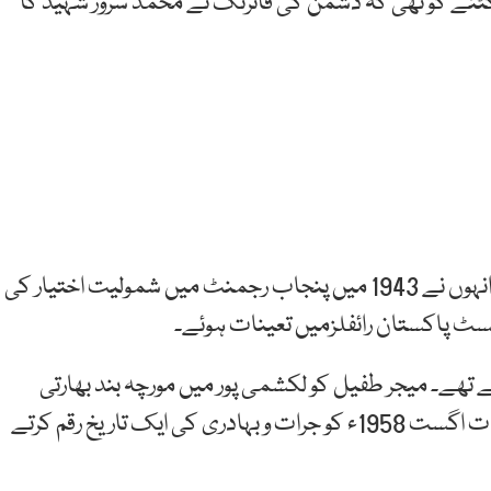
ار کٹنے کو تھی کہ دشمن کی فائرنگ نے محمد سرور شہید کا
میجر طفیل محمد 1914 میں ہوشیار پور میں پیدا ہوئے۔ انہوں نے 1943 میں پنجاب رجمنٹ میں شمولیت اختیار کی
تھے۔ میجر طفیل کو لکشمی پور میں مورچہ بند بھارتی
دستوں کے خلاف کارروائی کا مشن سونپا گیا۔ آپ نے سات اگست 1958ء کو جرات و بہادری کی ایک تاریخ رقم کرتے