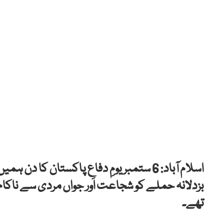
بزدلانہ حملے کو شجاعت اور جواں مردی سے ناکام ب
تھے۔