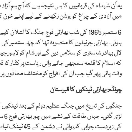
میں آزادی کے چراغ کو روشن رکھنے کے لیے اپنے خون کا 
6 ستمبر 1965 کی شب بھارتی فوج جنگ کا اعلان 
ہوئی۔ بھارتی جرنیلوں کا منصوبہ تھا کہ چھ ستمبر کی
لال بہادر شاستری کو سلامی دیں گے اور شام کو لاہور جیم
کہ اسلام کا قلعہ سمجھی جانے والی ریاست پر کفار کا ق
وقت پانی پھر گیا جب ان کی افواج کو مختلف محاذوں پ
چونڈہ: بھارتی ٹینکوں کا قبرستان
جنگوں کی تاریخ میں جنگ عظیم دوئم کے بعد ٹینکوں ک
لڑی 