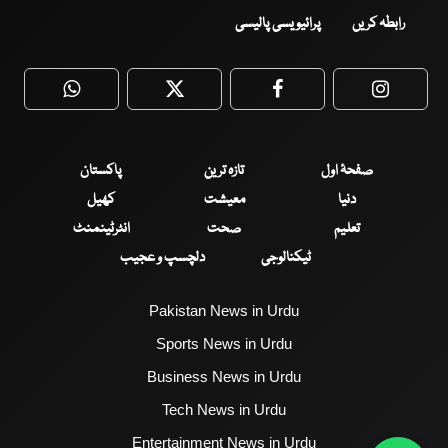
رابطہ کریں
پرائیویسی پالیسی
WhatsApp
Twitter
Facebook
Faceboo
صفحۂ اول
تازہ ترین
پاکستان
دنیا
معیشت
کھیل
تعلیم
صحت
انٹرٹینمنٹ
ٹیکنالوجی
دلچسپ و عجیب
Pakistan News in Urdu
Sports News in Urdu
Business News in Urdu
Tech News in Urdu
Entertainment News in Urdu