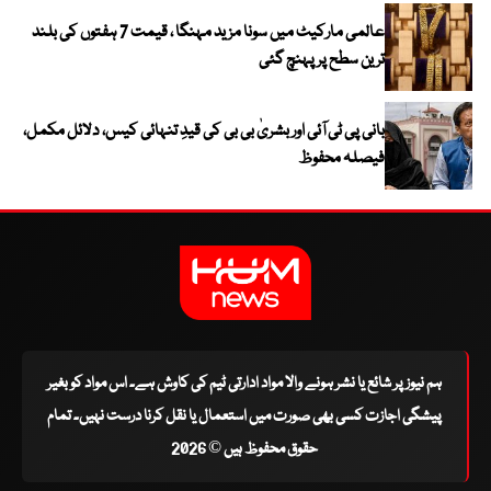
عالمی مارکیٹ میں سونا مزید مہنگا ، قیمت 7 ہفتوں کی بلند
ترین سطح پر پہنچ گئی
بانی پی ٹی آئی اور بشریٰ بی بی کی قیدِ تنہائی کیس، دلائل مکمل،
فیصلہ محفوظ
ہم نیوز پر شائع یا نشر ہونے والا مواد ادارتی ٹیم کی کاوش ہے۔ اس مواد کو بغیر
پیشگی اجازت کسی بھی صورت میں استعمال یا نقل کرنا درست نہیں۔ تمام
حقوق محفوظ ہیں © 2026