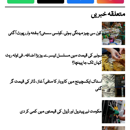
WhatsApp
Twitter
Facebook
Faceboo
متعلقہ خبریں
کون سی چیز مہنگی ہوئی ،کونسی سستی؟ ہفتہ وار رپورٹ آگئی
سونے کی قیمت میں مسلسل تیسرے روز بڑا اضافہ ، فی تولہ ریٹ
کہاں تک جا پہنچا؟
اسٹاک ایکسچینج میں کاروبار کا منفی آغاز ، ڈالر کی قیمت گر
گئی
حکومت نے پیٹرول اور ڈیزل کی قیمتوں میں کمی کر دی