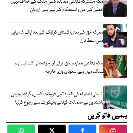
مکہ مشترکہ دفاعی معاہدہ کسی ملک کے خلاف نہیں،
خطے کے امن و استحکام کے لیے ہے، اردوان
معرکہ حق کے بعد پاکستان کو ایک کے بعد ایک کامیابی
ملی، عطا تارڑ
مکہ دفاعی معاہدہ امن، ترقی اور خوشحالی کے لیے اہم
سنگِ میل ہے،سعودی وزیر خارجہ
انسانی اعضاء کی غیر قانونی فروخت کیس، گرفتار چینی
باشندوں نے ضمانت کیلئے ہائیکورٹ سے رجوع کرلیا
ہمیں فالو کریں