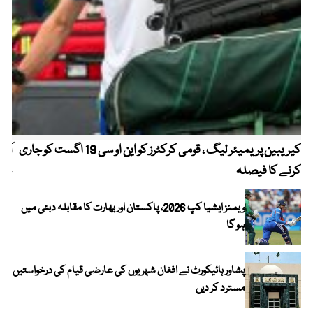
کیریبین پریمیئر لیگ ، قومی کرکٹرز کو این او سی 19 اگست کو جاری
آز
کرنے کا فیصلہ
چھی
ویمنز ایشیا کپ 2026، پاکستان اور بھارت کا مقابلہ دبئی میں
ہو گا
پشاور ہائیکورٹ نے افغان شہریوں کی عارضی قیام کی درخواستیں
مسترد کر دیں