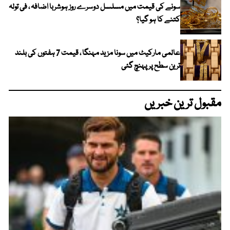
سونے کی قیمت میں مسلسل دوسرے روز ہوشربا اضافہ ، فی تولہ
کتنے کا ہو گیا؟
عالمی مارکیٹ میں سونا مزید مہنگا ، قیمت 7 ہفتوں کی بلند
ترین سطح پر پہنچ گئی
مقبول ترین خبریں