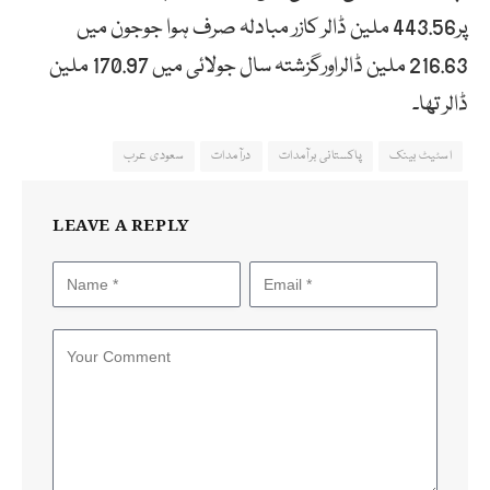
پر443.56 ملین ڈالر کازر مبادلہ صرف ہوا جوجون میں
216.63 ملین ڈالراورگزشتہ سال جولائی میں 170.97 ملین
ڈالر تھا۔
اسٹیٹ بینک
پاکستانی برآمدات
درآمدات
سعودی عرب
LEAVE A REPLY