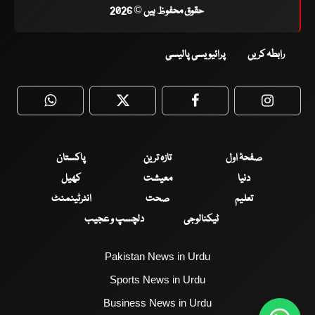
حقوق محفوظ ہیں © 2026
رابطہ کریں
پرائیویسی پالیسی
WhatsApp
Twitter
Facebook
Faceboo
صفحۂ اول
تازہ ترین
پاکستان
دنیا
معیشت
کھیل
تعلیم
صحت
انٹرٹینمنٹ
ٹیکنالوجی
دلچسپ و عجیب
Pakistan News in Urdu
Sports News in Urdu
Business News in Urdu