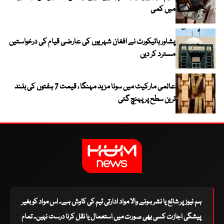
میں کمی
پشاور ہائیکورٹ نے افغان شہریوں کی عارضی قیام کی درخواستیں
مسترد کر دیں
عالمی مارکیٹ میں سونا مزید مہنگا ، قیمت 7 ہفتوں کی بلند
ترین سطح پر پہنچ گئی
ہم نیوز پر شائع یا نشر ہونے والا مواد ادارتی ٹیم کی کاوش ہے۔ اس مواد کو بغیر
پیشگی اجازت کسی بھی صورت میں استعمال یا نقل کرنا درست نہیں۔ تمام