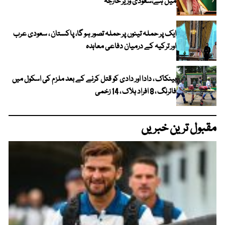
میل ہے،سعودی وزیر خارجہ
ایک پر حملہ تینوں پر حملہ تصور ہو گا، پاکستان ، سعودی عرب
اور ترکیہ کے درمیان دفاعی معاہدہ
بینکاک ، دادا اور دادی کو قتل کرنے کے بعد ملزم کی اسکول میں
فائرنگ ، 8 افراد ہلاک ، 14 زخمی
مقبول ترین خبریں