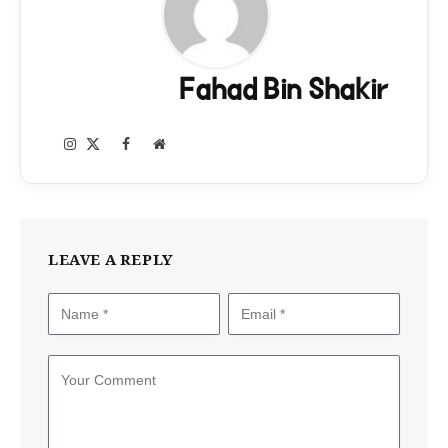
Fahad Bin Shakir
Instagram
Facebook
X
Website
(Twitter)
LEAVE A REPLY