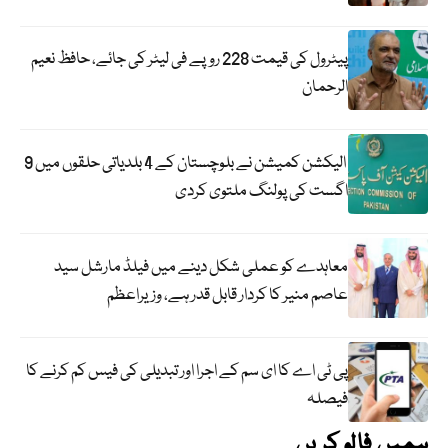
پیٹرول کی قیمت 228 روپے فی لیٹر کی جائے، حافظ نعیم
الرحمان
الیکشن کمیشن نے بلوچستان کے 4 بلدیاتی حلقوں میں 9
اگست کی پولنگ ملتوی کردی
معاہدے کو عملی شکل دینے میں فیلڈ مارشل سید
عاصم منیر کا کردار قابل قدر ہے، وزیراعظم
پی ٹی اے کا ای سم کے اجرا اور تبدیلی کی فیس کم کرنے کا
فیصلہ
ہمیں فالو کریں