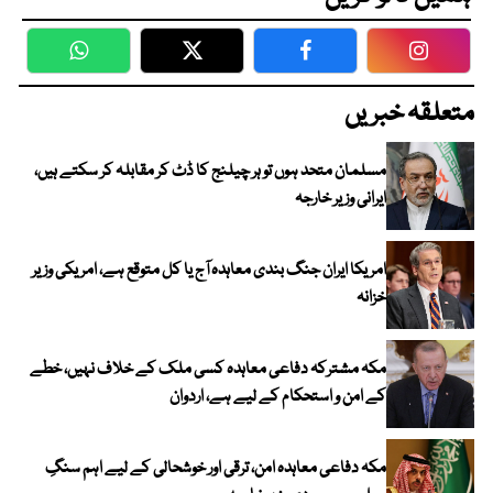
WhatsApp
Twitter
Facebook
Faceboo
متعلقہ خبریں
مسلمان متحد ہوں تو ہر چیلنج کا ڈٹ کر مقابلہ کر سکتے ہیں،
ایرانی وزیر خارجہ
امریکا ایران جنگ بندی معاہدہ آج یا کل متوقع ہے، امریکی وزیر
خزانہ
مکہ مشترکہ دفاعی معاہدہ کسی ملک کے خلاف نہیں، خطے
کے امن و استحکام کے لیے ہے، اردوان
مکہ دفاعی معاہدہ امن، ترقی اور خوشحالی کے لیے اہم سنگِ