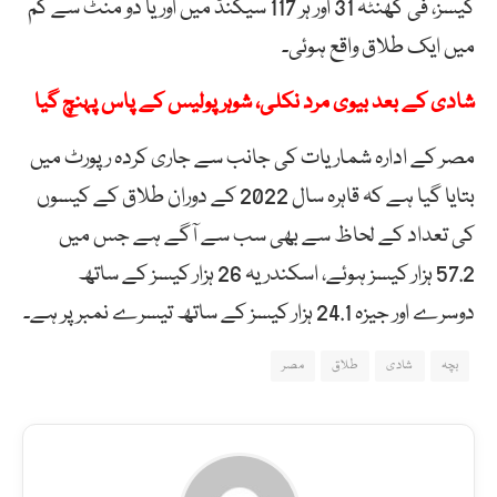
کیسز، فی گھنٹہ 31 اور ہر 117 سیکنڈ میں اور یا دو منٹ سے کم
میں ایک طلاق واقع ہوئی۔
شادی کے بعد بیوی مرد نکلی، شوہر پولیس کے پاس پہنچ گیا
مصر کے ادارہ شماریات کی جانب سے جاری کردہ رپورٹ میں
بتایا گیا ہے کہ قاہرہ سال 2022 کے دوران طلاق کے کیسوں
کی تعداد کے لحاظ سے بھی سب سے آگے ہے جس میں
57.2 ہزار کیسز ہوئے، اسکندریہ 26 ہزار کیسز کے ساتھ
دوسرے اور جیزہ 24.1 ہزار کیسز کے ساتھ تیسرے نمبر پر ہے۔
بچہ
شادی
طلاق
مصر