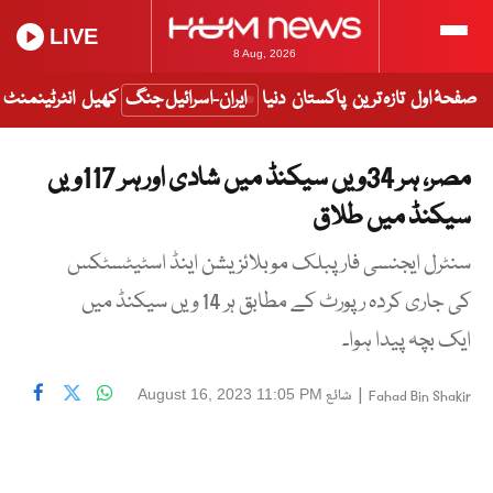
LIVE
8 Aug, 2026
صفحۂ اول
تازہ ترین
پاکستان
دنیا
ایران-اسرائیل جنگ
کھیل
انٹرٹینمنٹ
مصر، ہر 34ویں سیکنڈ میں شادی اور ہر 117ویں
سیکنڈ میں طلاق
سنٹرل ایجنسی فار پبلک موبلائزیشن اینڈ اسٹیٹسٹکس
کی جاری کردہ رپورٹ کے مطابق ہر 14 ویں سیکنڈ میں
ایک بچہ پیدا ہوا۔
|
شائع
August 16, 2023 11:05 PM
Fahad Bin Shakir