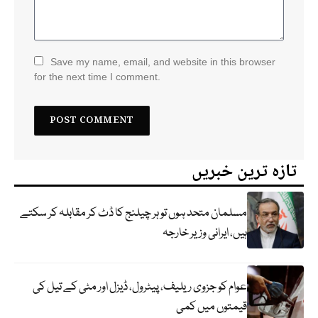
Save my name, email, and website in this browser
for the next time I comment.
تازہ ترین خبریں
مسلمان متحد ہوں تو ہر چیلنج کا ڈٹ کر مقابلہ کر سکتے
ہیں، ایرانی وزیر خارجہ
عوام کو جزوی ریلیف، پیٹرول، ڈیزل اور مٹی کے تیل کی
قیمتوں میں کمی