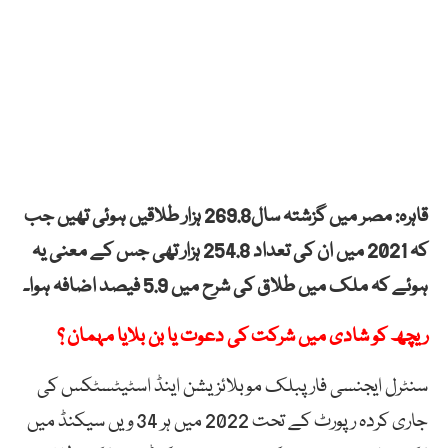
قاہرہ: مصر میں گزشتہ سال269.8 ہزار طلاقیں ہوئی تھیں جب
کہ 2021 میں ان کی تعداد 254.8 ہزار تھی جس کے معنی یہ
ہوئے کہ ملک میں طلاق کی شرح میں 5.9 فیصد اضافہ ہوا۔
ریچھ کو شادی میں شرکت کی دعوت یا بن بلایا مہمان ؟
سنٹرل ایجنسی فار پبلک موبلائزیشن اینڈ اسٹیٹسٹکس کی
جاری کردہ رپورٹ کے تحت 2022 میں ہر 34 ویں سیکنڈ میں