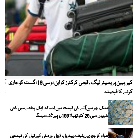
کیریبین پریمیئر لیگ ، قومی کرکٹرز کو این او سی 19 اگست کو جاری
آز
کرنے کا فیصلہ
چھی
ملک بھر میں آٹے کی قیمت میں اضافہ، ایک ہفتے میں کئی
شہروں میں 20 کلو تھیلا 100 روپے تک مہنگا
عوام کو جزوی ریلیف، پیٹرول، ڈیزل اور مٹی کے تیل کی قیمتوں