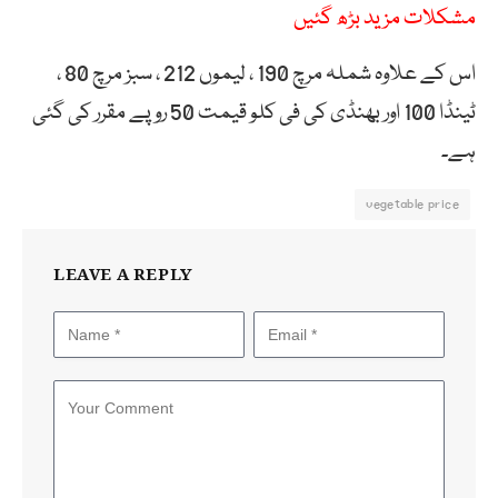
مشکلات مزید بڑھ گئیں
اس کے علاوہ شملہ مرچ 190 ، لیموں 212 ، سبز مرچ 80 ،
ٹینڈا 100 اور بھنڈی کی فی کلو قیمت 50 روپے مقرر کی گئی
ہے۔
vegetable price
LEAVE A REPLY