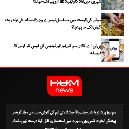
شہروں میں 20 کلو تھیلا 100 روپے تک مہنگا
سونے کی قیمت میں مسلسل تیسرے روز بڑا اضافہ ، فی تولہ ریٹ
کہاں تک جا پہنچا؟
پی ٹی اے کا ای سم کے اجرا اور تبدیلی کی فیس کم کرنے کا
فیصلہ
ہم نیوز پر شائع یا نشر ہونے والا مواد ادارتی ٹیم کی کاوش ہے۔ اس مواد کو بغیر
پیشگی اجازت کسی بھی صورت میں استعمال یا نقل کرنا درست نہیں۔ تمام