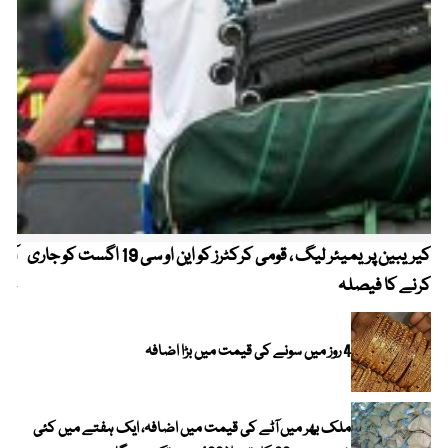
کیریبین پریمیئر لیگ ، قومی کرکٹرز کو این او سی 19 اگست کو جاری
آز
کرنے کا فیصلہ
چھی
4 روز میں سونے کی قیمت میں بڑا اضافہ
ملک بھر میں آٹے کی قیمت میں اضافہ، ایک ہفتے میں کئی