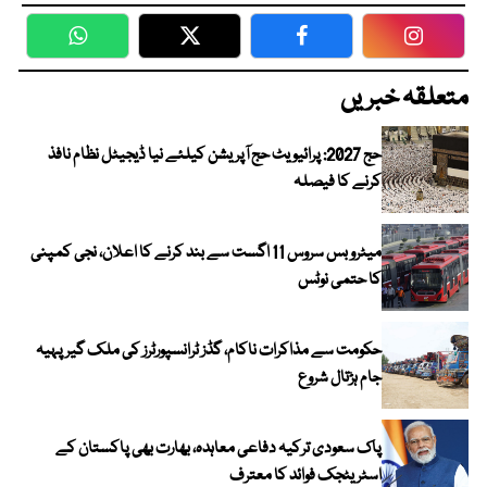
WhatsApp
Twitter
Facebook
Faceboo
متعلقہ خبریں
حج 2027: پرائیویٹ حج آپریشن کیلئے نیا ڈیجیٹل نظام نافذ
کرنے کا فیصلہ
میٹرو بس سروس 11 اگست سے بند کرنے کا اعلان، نجی کمپنی
کا حتمی نوٹس
حکومت سے مذاکرات ناکام، گڈز ٹرانسپورٹرز کی ملک گیر پہیہ
جام ہڑتال شروع
پاک سعودی ترکیہ دفاعی معاہدہ، بھارت بھی پاکستان کے
اسٹریٹجک فوائد کا معترف