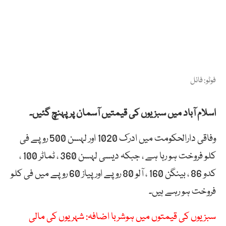
فوٹو: فائل
اسلام آباد میں سبزیوں کی قیمتیں آسمان پر پہنچ گئیں۔
وفاقی دارالحکومت میں ادرک 1020 اور لہسن 500 روپے فی
کلو فروخت ہو رہا ہے ، جبکہ دیسی لہسن 360 ، ٹماٹر 100 ،
کدو 86 ، بینگن 160 ، آلو 80 روپے اور پیاز 60 روپے میں فی کلو
فروخت ہو رہے ہیں۔
سبزیوں کی قیمتوں میں ہوشربا اضافہ: شہریوں کی مالی