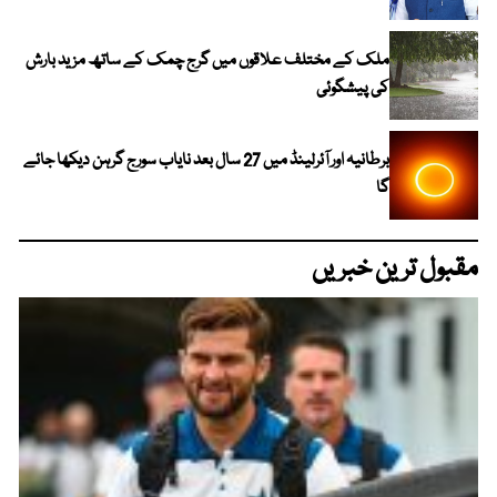
ملک کے مختلف علاقوں میں گرج چمک کے ساتھ مزید بارش
کی پیشگوئی
برطانیہ اور آئرلینڈ میں 27 سال بعد نایاب سورج گرہن دیکھا جائے
گا
مقبول ترین خبریں