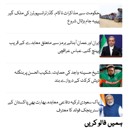
حکومت سے مذاکرات ناکام، گڈز ٹرانسپورٹرز کی ملک گیر
پہیہ جام ہڑتال شروع
ایران اور عمان آبنائے ہرمز سے متعلق معاہدے کے قریب
پہنچ گئے، عباس عراقچی
شیخ حسینہ واجد کی حمایت، شکیب الحسن پر بنگلہ
دیش کرکٹ کے دروازے بند
پاک سعودی ترکیہ دفاعی معاہدہ، بھارت بھی پاکستان کے
اسٹریٹجک فوائد کا معترف
ہمیں فالو کریں