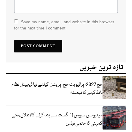
Save my name, email, and website in this browser
for the next time I comment.
تازہ ترین خبریں
حج 2027: پرائیویٹ حج آپریشن کیلئے نیا ڈیجیٹل نظام
نافذ کرنے کا فیصلہ
میٹرو بس سروس 11 اگست سے بند کرنے کا اعلان، نجی
کمپنی کا حتمی نوٹس