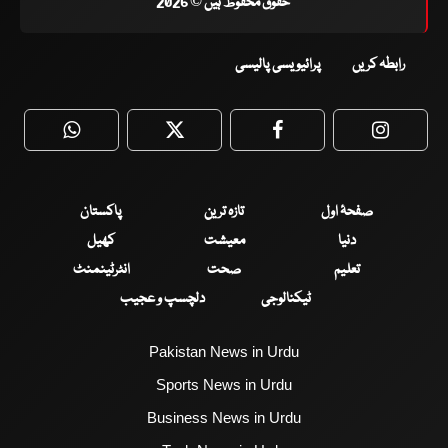
حقوق محفوظ ہیں © 2026
رابطہ کریں
پرائیویسی پالیسی
WhatsApp
Twitter
Facebook
Faceboo
صفحۂ اول
تازہ ترین
پاکستان
دنیا
معیشت
کھیل
تعلیم
صحت
انٹرٹینمنٹ
ٹیکنالوجی
دلچسپ و عجیب
Pakistan News in Urdu
Sports News in Urdu
Business News in Urdu