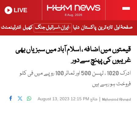
LIVE
8 Aug, 2026
صفحۂ اول
تازہ ترین
پاکستان
دنیا
ایران-اسرائیل جنگ
کھیل
انٹرٹینمنٹ
قیمتوں میں اضافہ ، اسلام آباد میں سبزیاں بھی
غریبوں کی پہنچ سے دور
ادرک 1020 ، لہسن 500 اور ٹماٹر 100 روپے میں فی کلو
فروخت ہو رہے ہیں
|
شائع
August 13, 2023 12:15 PM
Mehmood Ahmed