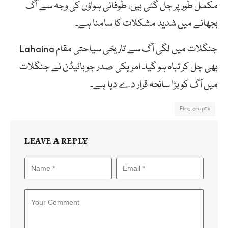
مکمل طور پر جل گئی ہیں، طوفانی ہواؤں کی وجہ سے آگ
بجھانے میں شدید مشکلات کا سامنا ہے۔
جنگلات میں لگی آگ سے تاریخی سیاحتی مقام Lahaina
بھی جل کر تباہ ہو گیا۔ امریکی صدر جوبائیڈن نے جنگلات
میں آگ کو بڑا سانحہ قرار دے دیا ہے۔
Fire erupts
LEAVE A REPLY