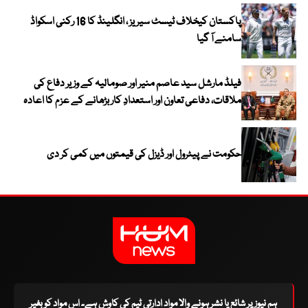
پاکستان کیخلاف ٹیسٹ سیریز ، انگلینڈ کا 16 رکنی اسکواڈ
سامنے آ گیا
فیلڈ مارشل سید عاصم منیر اور صومالیہ کے وزیر دفاع کی
ملاقات، دفاعی تعاون اور استعدادِ کار بڑھانے کے عزم کا اعادہ
حکومت نے پیٹرول اور ڈیزل کی قیمتوں میں کمی کر دی
ہم نیوز پر شائع یا نشر ہونے والا مواد ادارتی ٹیم کی کاوش ہے۔ اس مواد کو بغیر