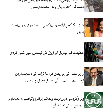
دمشق کے نواحی علاقے جرمانہ میں منی بس میں
دھماکہ، 2 افراد جاں بحق، متعدد زخمی
شادی کا کوئی ارادہ نہیں، اکیلی بے حد خوش ہوں، امیشا
پٹیل
حکومت نے پیٹرول اور ڈیزل کی قیمتوں میں کمی کر دی
وزیراعظم کی اپوزیشن کو مذاکرات کی دعوت، اوپن
ایجنڈے پر بات ہوگی، طارق فضل چودھری
بیوروکریسی میں بڑے پیمانے پر تقرر و تبادلے، متعدد اہم
عہدوں پر نئی تعیناتیاں