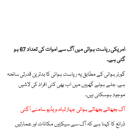
امریکی ریاست ہوائی میں آگ سے اموات کی تعداد 67 ہو
گئی ہے۔
گورنر ہوائی کے مطابق یہ ریاست ہوائی کا بدترین قدرتی سانحہ
ہے، جلے ہوئے گھروں میں اب بھی کئی افراد کی لاشیں
موجود ہوسکتی ہیں۔
آگ بجھاتے بجھاتے ہوائی جہاز تباہ، ویڈیو سامنے آگئی
ذرائع کا کہنا ہے کہ آگ سے سیکڑوں مکانات اور عمارتیں