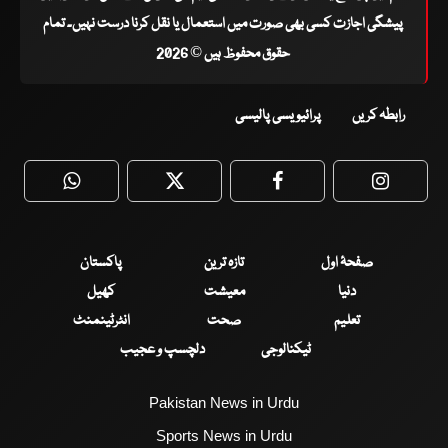
پیشگی اجازت کسی بھی صورت میں استعمال یا نقل کرنا درست نہیں۔ تمام
حقوق محفوظ ہیں © 2026
رابطہ کریں
پرائیویسی پالیسی
WhatsApp
Twitter
Facebook
Faceboo
صفحۂ اول
تازہ ترین
پاکستان
دنیا
معیشت
کھیل
تعلیم
صحت
انٹرٹینمنٹ
ٹیکنالوجی
دلچسپ و عجیب
Pakistan News in Urdu
Sports News in Urdu