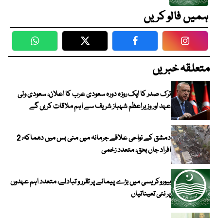
ہمیں فالو کریں
WhatsApp
Twitter
Facebook
Faceboo
متعلقہ خبریں
ترک صدر کا ایک روزہ دورہ سعودی عرب کا اعلان، سعودی ولی
عہد اور وزیراعظم شہباز شریف سے اہم ملاقات کریں گے
دمشق کے نواحی علاقے جرمانہ میں منی بس میں دھماکہ، 2
افراد جاں بحق، متعدد زخمی
بیوروکریسی میں بڑے پیمانے پر تقرر و تبادلے، متعدد اہم عہدوں
پر نئی تعیناتیاں