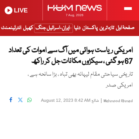
LIVE
7 Aug, 2026
صفحۂ اول
تازہ ترین
پاکستان
دنیا
ایران-اسرائیل جنگ
کھیل
انٹرٹینمنٹ
امریکی ریاست ہوائی میں آگ سے اموات کی تعداد
67 ہو گئی ، سیکڑوں مکانات جل کر راکھ
تاریخی سیاحتی مقام لیہانہ بھی تباہ ، بڑا سانحہ ہے ،
امریکی صدر
|
شائع
August 12, 2023 8:42 AM
Mehmood Ahmed