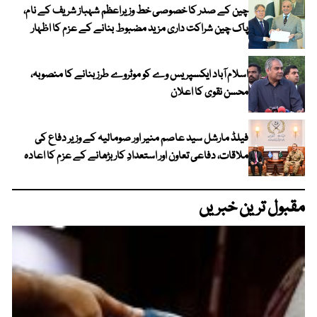
چین کے صدر کا خصوصی خط وزیراعظم شہباز شریف کے نام،
پاک چین شراکت داری مزید مضبوط بنانے کے عزم کا اظہار
اسلام آباد ایکسپریس وے کو موٹروے طرز بنانے کا منصوبہ،
محسن نقوی کا اعلان
فیلڈ مارشل سید عاصم منیر اور صومالیہ کے وزیر دفاع کی
ملاقات، دفاعی تعاون اور استعدادِ کار بڑھانے کے عزم کا اعادہ
مقبول ترین خبریں