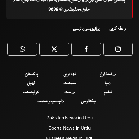
پیشگی اجازت کسی بھی صورت میں استعمال یا نقل کرنا درست نہیں۔ تمام
حقوق محفوظ ہیں © 2026
رابطہ کریں
پرائیویسی پالیسی
WhatsApp
Twitter
Facebook
Faceboo
صفحۂ اول
تازہ ترین
پاکستان
دنیا
معیشت
کھیل
تعلیم
صحت
انٹرٹینمنٹ
ٹیکنالوجی
دلچسپ و عجیب
Pakistan News in Urdu
Sports News in Urdu
Business News in Urdu