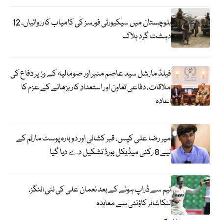
بلوچستان میں سیکیورٹی فورسز کی کامیاب کارروائیاں، 12
دہشت گرد ہلاک
فیلڈ مارشل سید عاصم منیر اور صومالیہ کے وزیر دفاع کی
ملاقات، دفاعی تعاون اور استعدادِ کار بڑھانے کے عزم کا
اعادہ
میر رضا علی کیس، قبر کشائی اور دوبارہ پوسٹ مارٹم کے
لیے 8 رکنی میڈیکل بورڈ تشکیل دے دیا گیا
ٹیم سے ڈراپ ہونے کے بعد نعمان علی کی نئی اننگز،
لنکاشائر کاؤنٹی سے معاہدہ