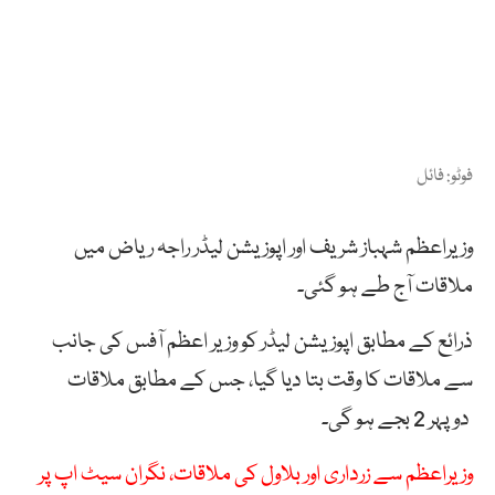
فوٹو: فائل
وزیراعظم شہباز شریف اور اپوزیشن لیڈر راجہ ریاض میں
ملاقات آج طے ہو گئی۔
ذرائع کے مطابق اپوزیشن لیڈر کو وزیر اعظم آفس کی جانب
سے ملاقات کا وقت بتا دیا گیا، جس کے مطابق ملاقات
دوپہر 2 بجے ہو گی۔
وزیراعظم سے زرداری اور بلاول کی ملاقات، نگران سیٹ اپ پر