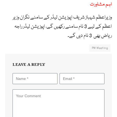
اہم مشاورت
وزیراعظم شہباز شریف اپوزیشن لیڈر کے سامنے نگران وزیر
اعظم کے لیے 3 نام سامنے رکھیں گے، اپوزیشن لیڈر راجہ
ریاض بھی 3 نام دیں گے۔
PM Meeting
LEAVE A REPLY