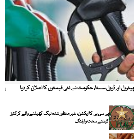
پیٹرول اور ڈیزل سستا، حکومت نے نئی قیمتوں کا اعلان کر دیا
پیٹ
پی سی بی کا ایکشن، غیر منظور شدہ لیگ کھیلنے والے کرکٹرز
کیلئے سخت وارننگ