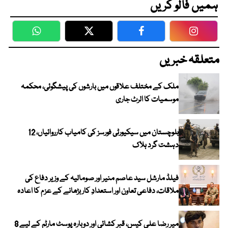
ہمیں فالو کریں
WhatsApp
Twitter
Facebook
Faceboo
متعلقہ خبریں
ملک کے مختلف علاقوں میں بارشوں کی پیشگوئی، محکمہ
موسمیات کا الرٹ جاری
بلوچستان میں سیکیورٹی فورسز کی کامیاب کارروائیاں، 12
دہشت گرد ہلاک
فیلڈ مارشل سید عاصم منیر اور صومالیہ کے وزیر دفاع کی
ملاقات، دفاعی تعاون اور استعدادِ کار بڑھانے کے عزم کا اعادہ
میر رضا علی کیس، قبر کشائی اور دوبارہ پوسٹ مارٹم کے لیے 8