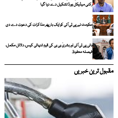
رکنی میڈیکل بورڈ تشکیل دے دیا گیا
حکومت نے پی ٹی آئی کو ایک بارپھر مذاکرات کی دعوت دے دی
بانی پی ٹی آئی اور بشریٰ بی بی کی قیدِ تنہائی کیس، دلائل مکمل،
فیصلہ محفوظ
مقبول ترین خبریں