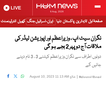
LIVE
6 Aug, 2026
صفحۂ اول
تازہ ترین
پاکستان
دنیا
ایران-اسرائیل جنگ
کھیل
انٹرٹینمنٹ
نگران سیٹ اپ ، وزیراعظم اور اپوزیشن لیڈر کی
ملاقات آج دوپہر 2 بجے ہو گی
دونوں اطراف سے نگران وزیراعظم کیلئے 3 ، 3 نام دیئے
جائیں گے
|
شائع
August 10, 2023 11:13 AM
Mehmood Ahmed