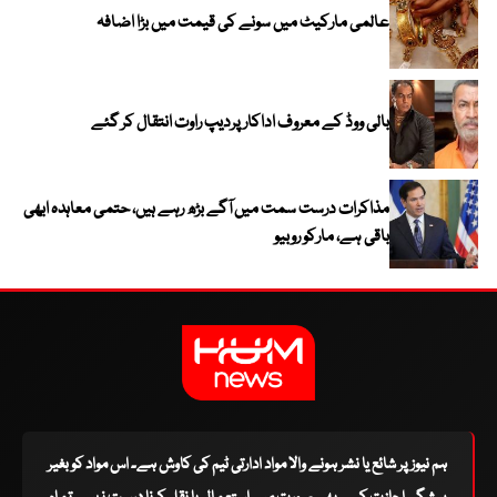
عالمی مارکیٹ میں سونے کی قیمت میں بڑا اضافہ
بالی ووڈ کے معروف اداکار پردیپ راوت انتقال کر گئے
مذاکرات درست سمت میں آگے بڑھ رہے ہیں، حتمی معاہدہ ابھی
باقی ہے، مارکو روبیو
ہم نیوز پر شائع یا نشر ہونے والا مواد ادارتی ٹیم کی کاوش ہے۔ اس مواد کو بغیر