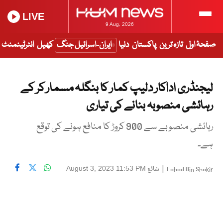
LIVE
9 Aug, 2026
صفحۂ اول
تازہ ترین
پاکستان
دنیا
ایران-اسرائیل جنگ
کھیل
انٹرٹینمنٹ
لیجنڈری اداکار دلیپ کمار کا بنگلہ مسمار کر کے
رہائشی منصوبہ بنانے کی تیاری
رہائشی منصوبے سے 900 کروڑ کا منافع ہونے کی توقع
ہے۔
|
شائع
August 3, 2023 11:53 PM
Fahad Bin Shakir