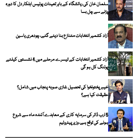
سلمان خان کی رہائشگاہ کے باہر تعینات پولیس اہلکار دل کا دورہ
پڑنے سے چل بسا
آزاد کشمیر انتخابات متنازع بنا دیئے گئے، چودھری یاسین
آزاد کشمیر انتخابات کے تیسرے مرحلے میں 4 نشستوں کیلئے
پولنگ کل ہو گی
خیبر پختونخوا کی تحصیل غازی صوبہ پنجاب میں شامل؟
حقیقت کیا ہے؟
5 ارب ڈالر کی سرمایہ کاری کے معاہدے آئندہ ماہ سے شروع
ہونے کی توقع ہے، وزیر پیٹرولیم