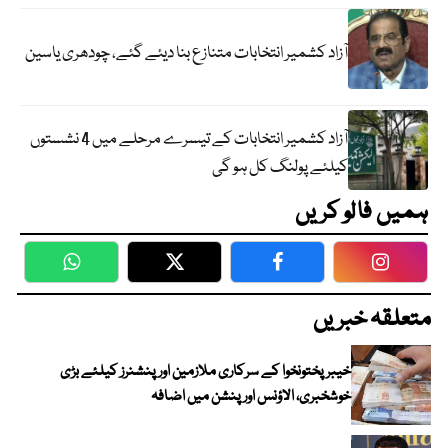
آزاد کشمیر انتخابات متنازع بنا دیئے گئے، چودھری یاسین
آزاد کشمیر انتخابات کے تیسرے مرحلے میں 4 نشستوں
کیلئے پولنگ کل ہو گی
ہمیں فالو کریں
WhatsApp
Twitter
Facebook
Faceboo
متعلقہ خبریں
خیبرپختونخوا کے سرکاری ملازمین اور پنشنرز کیلئے بڑی
خوشخبری، الاؤنس اور پنشن میں اضافہ