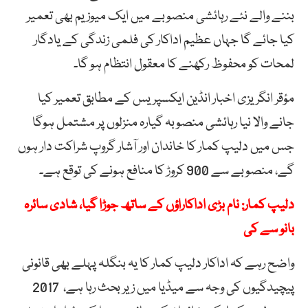
بننے والے نئے رہائشی منصوبے میں ایک میوزیم بھی تعمیر
کیا جائے گا جہاں عظیم اداکار کی فلمی زندگی کے یادگار
لمحات کو محفوظ رکھنے کا معقول انتظام ہو گا۔
مؤقر انگریزی اخبار انڈین ایکسپریس کے مطابق تعمیر کیا
جانے والا نیا رہائشی منصوبہ گیارہ منزلوں پر مشتمل ہوگا
جس میں دلیپ کمار کا خاندان اور آشار گروپ شراکت دار ہوں
گے، منصوبے سے 900 کروڑ کا منافع ہونے کی توقع ہے۔
دلیپ کمار: نام بڑی اداکاراؤں کے ساتھ جوڑا گیا، شادی سائرہ
بانو سے کی
واضح رہے کہ اداکار دلیپ کمار کا یہ بنگلہ پہلے بھی قانونی
پیچیدگیوں کی وجہ سے میڈیا میں زیر بحث رہا ہے، 2017