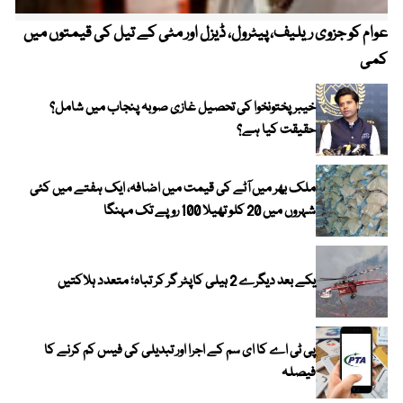
عوام کو جزوی ریلیف، پیٹرول، ڈیزل اور مٹی کے تیل کی قیمتوں میں
4 روز میں سونے کی قیمت میں بڑا اضافہ
کمی
خیبر پختونخوا کی تحصیل غازی صوبہ پنجاب میں شامل؟
حقیقت کیا ہے؟
ملک بھر میں آٹے کی قیمت میں اضافہ، ایک ہفتے میں کئی
شہروں میں 20 کلو تھیلا 100 روپے تک مہنگا
یکے بعد دیگرے 2 ہیلی کاپٹر گر کر تباہ؛ متعدد ہلاکتیں
پی ٹی اے کا ای سم کے اجرا اور تبدیلی کی فیس کم کرنے کا
فیصلہ