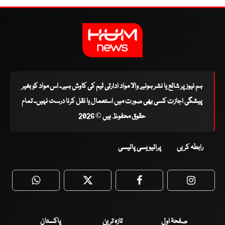
ہم نیوز پر شائع یا نشر ہونے والا مواد ادارتی ٹیم کی کاوش ہے۔ اس مواد کو بغیر
پیشگی اجازت کسی بھی صورت میں استعمال یا نقل کرنا درست نہیں۔ تمام
حقوق محفوظ ہیں © 2026
رابطہ کریں
پرائیویسی پالیسی
WhatsApp
Twitter
Facebook
Faceboo
صفحۂ اول
تازہ ترین
پاکستان