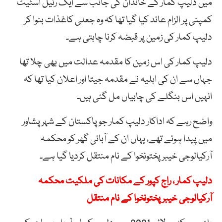
میں دلیپ کمار کے خاندان کی جانب سے ایک رئیل اسٹیٹ
کمپنی پر الزام عائد کیا گیا تھا کہ وہ جعلی کاغذات بنوا کر
دلیپ کمار کی زمین پر قبضہ کرنا چاہتی ہے۔
دلیپ کمار کی اس زمین کا مقدمہ عدالت میں بھی چلا تھا
جہاں سے ان کی اہلیہ نے مقدمہ جیتا اور اعلان کیا تھا کہ
انہیں اس بنگلے کی چابیاں مل گئی ہیں۔
واضح رہے کہ اداکار دلیپ کمار جو پاکستان کے شہر پشاور
میں پیدا ہوئے تھے، یہاں ان کے آبائی گھر کو محکمہ
آرکیالوجی خیبرپختونخوا کے نام منتقل کردیا گیا ہے۔
دلیپ کمار ، راج کپور کے مکانات کی ملکیت محکمہ
آرکیالوجی خیبر پختونخوا کے نام منتقل