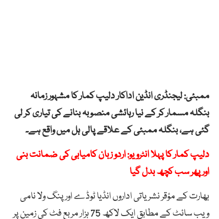
ممبئی: لیجنڈری انڈین اداکار دلیپ کمار کا مشہور زمانہ
بنگلہ مسمار کر کے نیا رہائشی منصوبہ بنانے کی تیاری کر لی
گئی ہے، بنگلہ ممبئی کے علاقے پالی ہل میں واقع ہے۔
دلیپ کمار کا پہلا انٹرویو: اردو زبان کامیابی کی ضمانت بنی
اور پھر سب کچھ بدل گیا
بھارت کے مؤقر نشریاتی اداروں انڈیا ٹوڈے اور پنگ ولا نامی
ویب سائٹ کے مطابق ایک لاکھ 75 ہزار مربع فٹ کی زمین پر