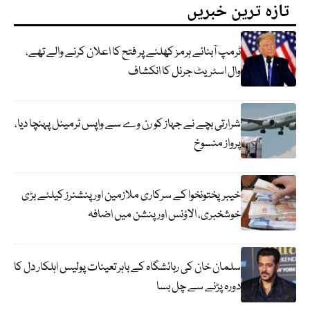
تازہ ترین خبریں
ٹرمپ آبنائے ہرمز کھلنے پر فتح کا اعلان کرنے والے تھے،
وال اسٹریٹ جرنل کا انکشاف
شرارتی بچے نے جہاز کو رن وے سے واپس ٹرمینل پہنچا دیا،
پرواز منسوخ
خیبرپختونخوا کے سرکاری ملازمین اور پنشنرز کیلئے بڑی
خوشخبری، الاؤنس اور پنشن میں اضافہ
سلمان خان کی رہائشگاہ کے باہر تعینات پولیس اہلکار دل کا
دورہ پڑنے سے چل بسا