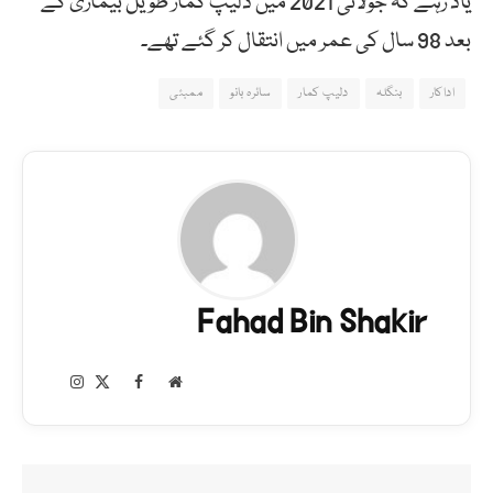
یاد رہے کہ جولائی 2021 میں دلیپ کمار طویل بیماری کے
بعد 98 سال کی عمر میں انتقال کر گئے تھے۔
اداکار
بنگلہ
دلیپ کمار
سائرہ بانو
ممبئی
Fahad Bin Shakir
Instagram
Facebook
X
Website
(Twitter)