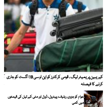
کیریبین پریمیئر لیگ ، قومی کرکٹرز کو این او سی 19 اگست کو جاری
آز
کرنے کا فیصلہ
چھی
عوام کو جزوی ریلیف، پیٹرول، ڈیزل اور مٹی کے تیل کی قیمتوں
میں کمی