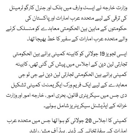
وزارت خارجہ نے ایسٹ وارف میں بلک اور جنرل کارگو ٹرمینل
کی ترقی کے لیے متحدہ عرب امارات اور پاکستان کی
حکومتوں کے مابین بین الحکومتی معاہدے کو منسلک کرنے
والے متحدہ عرب امارات کے سفیر کا خط بھیجا تھا۔
ایسی تجویز 19 جولائی کو کابینہ کمیٹی برائے بین الحکومتی
تجارتی لین دین کے اجلاس میں پیش کی گئی تھی، کابینہ
کمیٹی برائے بین الحکومتی تجارتی لین دین نے جی ٹو جی
معاہدے کے لیے ایک فریم ورک ایگریمنٹ کمیٹی تشکیل
دی جس میں سیکریٹری قانون، بحری امور ، خارجہ امور اور وزارت
خزانہ کے ایڈیشنل سیکریٹریز شامل ہوئے۔
کمیٹی کا اجلاس 20 جولائی کو ہوا تھا جس میں متحدہ عرب
امارات کے سفارتخانے کے ڈپٹی ہیڈ آف مشن راشد