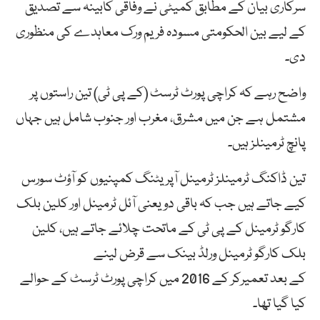
سرکاری بیان کے مطابق کمیٹی نے وفاقی کابینہ سے تصدیق
کے لیے بین الحکومتی مسودہ فریم ورک معاہدے کی منظوری
دی۔
واضح رہے کہ کراچی پورٹ ٹرسٹ (کے پی ٹی) تین راستوں پر
مشتمل ہے جن میں مشرق، مغرب اور جنوب شامل ہیں جہاں
پانچ ٹرمینلز ہیں۔
تین ڈاکنگ ٹرمینلز ٹرمینل آپریٹنگ کمپنیوں کو آؤٹ سورس
کیے جاتے ہیں جب کہ باقی دو یعنی آئل ٹرمینل اور کلین بلک
کارگو ٹرمینل کے پی ٹی کے ماتحت چلائے جاتے ہیں، کلین
بلک کارگو ٹرمینل ورلڈ بینک سے قرض لینے
کے بعد تعمیرکر کے 2016 میں کراچی پورٹ ٹرسٹ کے حوالے
کیا گیا تھا۔