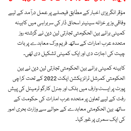
مؤقر انگریزی اخبار کے مطابق فیصلے پر عمل درآمد کے لیے
وفاقی وزیر خزانہ سینیٹر اسحاق ڈار کی سربراہی میں کابینہ
کمیٹی برائے بین الحکومتی تجارتی لین دین نے گزشتہ روز
متحدہ عرب امارات کے ساتھ فریم ورک معاہدے پر بات
چیت کی اجازت دی اور ایک کمیٹی تشکیل دی تھی۔
کابینہ کمیٹی برائے بین الحکومتی تجارتی لین دین نے بین
الحکومتی کمرشل ٹرانزیکشن ایکٹ 2022 کے تحت کراچی
پورٹ پر ایسٹ وارف میں بلک اور جنرل کارگو ٹرمینل کی پیش
رفت کے لیے تعاون پر متحدہ عرب امارات کی حکومت کے
ساتھ بین الحکومتی معاہدے کے حوالے سے وزارت بحری امور
کی ایک سمری پر غور کیا۔