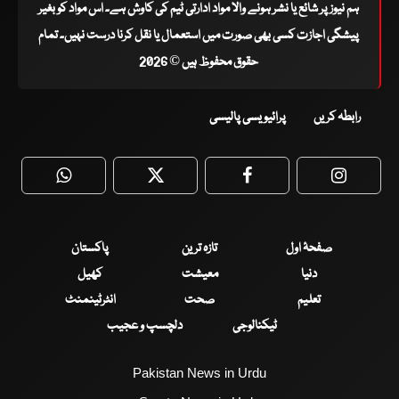
ہم نیوز پر شائع یا نشر ہونے والا مواد ادارتی ٹیم کی کاوش ہے۔ اس مواد کو بغیر
پیشگی اجازت کسی بھی صورت میں استعمال یا نقل کرنا درست نہیں۔ تمام
حقوق محفوظ ہیں © 2026
رابطہ کریں
پرائیویسی پالیسی
WhatsApp
Twitter
Facebook
Faceboo
صفحۂ اول
تازہ ترین
پاکستان
دنیا
معیشت
کھیل
تعلیم
صحت
انٹرٹینمنٹ
ٹیکنالوجی
دلچسپ و عجیب
Pakistan News in Urdu