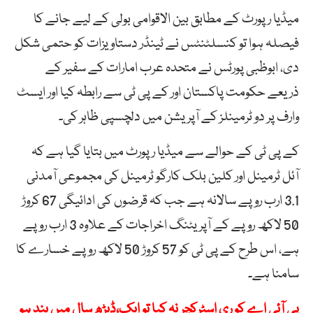
میڈیا رپورٹ کے مطابق بین الاقوامی بولی کے لیے جانے کا
فیصلہ ہوا تو کنسلٹنٹس نے ٹینڈر دستاویزات کو حتمی شکل
دی، ابوظبی پورٹس نے متحدہ عرب امارات کے سفیر کے
ذریعے حکومت پاکستان اور کے پی ٹی سے رابطہ کیا اور ایسٹ
وارف پر دو ٹرمینلز کے آپریشن میں دلچسپی ظاہر کی۔
کے پی ٹی کے حوالے سے میڈیا رپورٹ میں بتایا گیا ہے کہ
آئل ٹرمینل اور کلین بلک کارگو ٹرمینل کی مجموعی آمدنی
3.1 ارب روپے سالانہ ہے جب کہ قرضوں کی ادائیگی 67 کروڑ
50 لاکھ روپے کے آپریٹنگ اخراجات کے علاوہ 3 ارب روپے
ہے، اس طرح کے پی ٹی کو 57 کروڑ 50 لاکھ روپے خسارے کا
سامنا ہے۔
پی آئی اے کو ری اسٹرکچر نہ کیا تو ایک،ڈیڑھ سال میں بند ہو