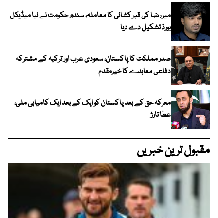
میر رضا کی قبر کشائی کا معاملہ، سندھ حکومت نے نیا میڈیکل
بورڈ تشکیل دے دیا
صدر مملکت کا پاکستان، سعودی عرب اور ترکیہ کے مشترکہ
دفاعی معاہدے کا خیرمقدم
معرکہ حق کے بعد پاکستان کو ایک کے بعد ایک کامیابی ملی،
عطا تارڑ
مقبول ترین خبریں