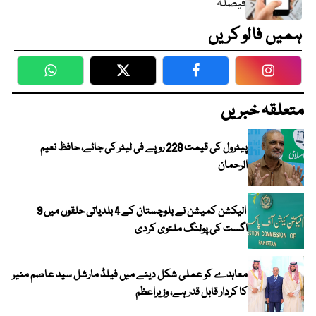
فیصلہ
ہمیں فالو کریں
WhatsApp
Twitter
Facebook
Faceboo
متعلقہ خبریں
پیٹرول کی قیمت 228 روپے فی لیٹر کی جائے، حافظ نعیم
الرحمان
الیکشن کمیشن نے بلوچستان کے 4 بلدیاتی حلقوں میں 9
اگست کی پولنگ ملتوی کردی
معاہدے کو عملی شکل دینے میں فیلڈ مارشل سید عاصم منیر
کا کردار قابل قدر ہے، وزیراعظم