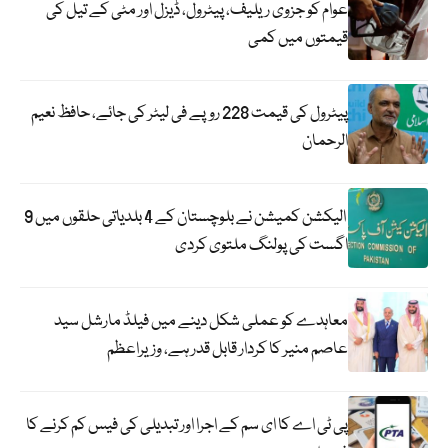
عوام کو جزوی ریلیف، پیٹرول، ڈیزل اور مٹی کے تیل کی
قیمتوں میں کمی
پیٹرول کی قیمت 228 روپے فی لیٹر کی جائے، حافظ نعیم
الرحمان
الیکشن کمیشن نے بلوچستان کے 4 بلدیاتی حلقوں میں 9
اگست کی پولنگ ملتوی کردی
معاہدے کو عملی شکل دینے میں فیلڈ مارشل سید
عاصم منیر کا کردار قابل قدر ہے، وزیراعظم
پی ٹی اے کا ای سم کے اجرا اور تبدیلی کی فیس کم کرنے کا