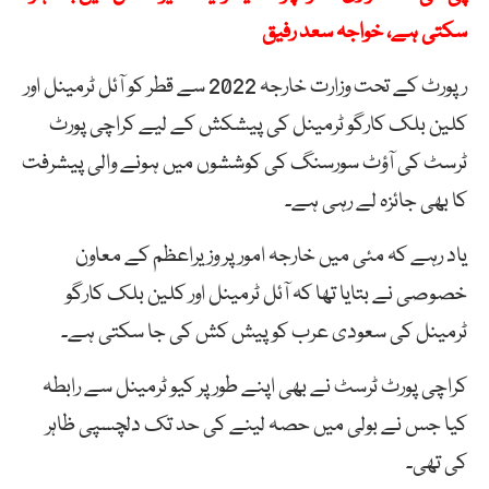
سکتی ہے، خواجہ سعد رفیق
رپورٹ کے تحت وزارت خارجہ 2022 سے قطر کو آئل ٹرمینل اور
کلین بلک کارگو ٹرمینل کی پیشکش کے لیے کراچی پورٹ
ٹرسٹ کی آؤٹ سورسنگ کی کوششوں میں ہونے والی پیشرفت
کا بھی جائزہ لے رہی ہے۔
یاد رہے کہ مئی میں خارجہ امور پر وزیراعظم کے معاون
خصوصی نے بتایا تھا کہ آئل ٹرمینل اور کلین بلک کارگو
ٹرمینل کی سعودی عرب کو پیش کش کی جا سکتی ہے۔
کراچی پورٹ ٹرسٹ نے بھی اپنے طور پر کیو ٹرمینل سے رابطہ
کیا جس نے بولی میں حصہ لینے کی حد تک دلچسپی ظاہر
کی تھی۔