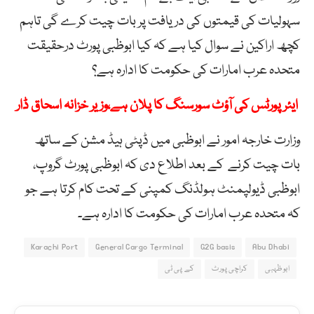
سہولیات کی قیمتوں کی دریافت پر بات چیت کرے گی تاہم
کچھ اراکین نے سوال کیا ہے کہ کیا ابوظبی پورٹ درحقیقت
متحدہ عرب امارات کی حکومت کا ادارہ ہے؟
ایئرپورٹس کی آؤٹ سورسنگ کا پلان ہے،وزیر خزانہ اسحاق ڈار
وزارت خارجہ امور نے ابوظبی میں ڈپٹی ہیڈ مشن کے ساتھ
بات چیت کرنے کے بعد اطلاع دی کہ ابوظبی پورٹ گروپ،
ابوظبی ڈیولپمنٹ ہولڈنگ کمپنی کے تحت کام کرتا ہے جو
کہ متحدہ عرب امارات کی حکومت کا ادارہ ہے۔
Karachi Port
General Cargo Terminal
G2G basis
Abu Dhabi
ابوظہبی
کراچی پورٹ
کے پی ٹی