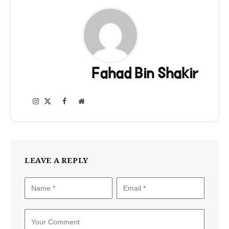
Fahad Bin Shakir
Instagram
Facebook
X
Website
(Twitter)
LEAVE A REPLY