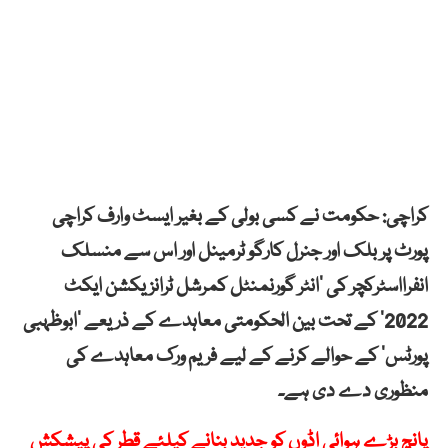
کراچی: حکومت نے کسی بولی کے بغیر ایسٹ وارف کراچی
پورٹ پر بلک اور جنرل کارگو ٹرمینل اور اس سے منسلک
انفرااسٹرکچر کی ’انٹر گورنمنٹل کمرشل ٹرانزیکشن ایکٹ
2022‘ کے تحت بین الحکومتی معاہدے کے ذریعے ’ابوظہبی
پورٹس‘ کے حوالے کرنے کے لیے فریم ورک معاہدے کی
منظوری دے دی ہے۔
پانچ بڑے ہوائی اڈوں کو جدید بنانے کیلئے قطر کی پیشکش