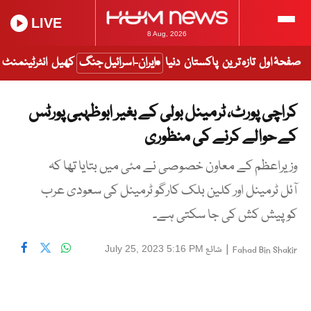
LIVE
8 Aug, 2026
صفحۂ اول
تازہ ترین
پاکستان
دنیا
ایران-اسرائیل جنگ
کھیل
انٹرٹینمنٹ
کراچی پورٹ، ٹرمینل بولی کے بغیر ابوظہبی پورٹس
کے حوالے کرنے کی منظوری
وزیراعظم کے معاون خصوصی نے مئی میں بتایا تھا کہ
آئل ٹرمینل اور کلین بلک کارگو ٹرمینل کی سعودی عرب
کو پیش کش کی جا سکتی ہے۔
|
شائع
July 25, 2023 5:16 PM
Fahad Bin Shakir