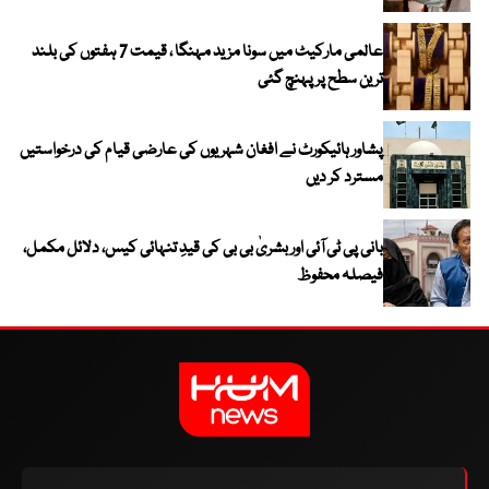
عالمی مارکیٹ میں سونا مزید مہنگا ، قیمت 7 ہفتوں کی بلند
ترین سطح پر پہنچ گئی
پشاور ہائیکورٹ نے افغان شہریوں کی عارضی قیام کی درخواستیں
مسترد کر دیں
بانی پی ٹی آئی اور بشریٰ بی بی کی قیدِ تنہائی کیس، دلائل مکمل،
فیصلہ محفوظ