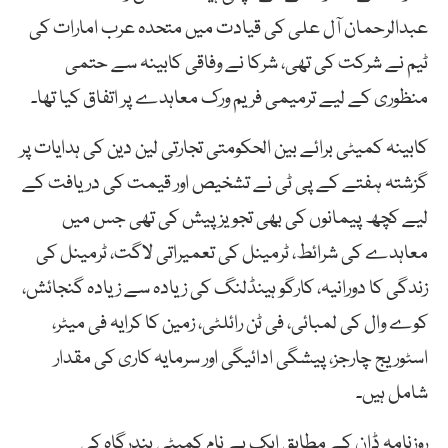
عبدالرحمان آل علی کی قیادت میں متحدہ عرب امارات کی
ٹیم نے شرکت کی تھی، شرکا نے وفاقی کابینہ سے حتمی
منظوری کے لیے ترمیمی فریم ورک معاہدے پر اتفاق کیا تھا۔
کابینہ کمیٹی برائے بین الحکومتی تجارتی لین دین کی ہدایات پر
گزشتہ ہفتے کے پی ٹی نے تشخیص اور قیمت کی دریافت کے
لیے کچھ پیمانوں کی بھی تجویز پیش کی تھی جس میں
معاہدے کی شرائط، ٹرمینل کی تعمیراتی لاگت، ٹرمینل کی
زندگی کا دورانیہ، کارگو ہینڈلنگ کی زیادہ سے زیادہ گنجائش،
کوے وال کی لمبائی، فی ٹن رائلٹی، زمین کا کرایہ فی میٹر،
اسٹوریج چارجز، پیشگی ادائیگی اور سرمایہ کاری کی مقدار
شامل ہیں۔
روزنامہ ڈان کے مطابق ایک بے نام کمیٹی بندرگاہ کی