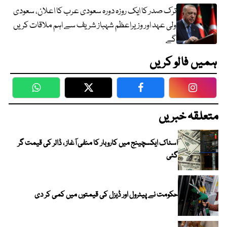
ترک صدر کا ایک روزہ دورہ سعودی عرب کا اعلان، سعودی
ولی عہد اور وزیراعظم شہباز شریف سے اہم ملاقات کریں
گے
ہمیں فالو کریں
WhatsApp
Twitter
Facebook
Faceboo
متعلقہ خبریں
اسٹاک ایکسچینج میں کاروبار کا منفی آغاز ، ڈالر کی قیمت گر
گئی
حکومت نے پیٹرول اور ڈیزل کی قیمتوں میں کمی کر دی