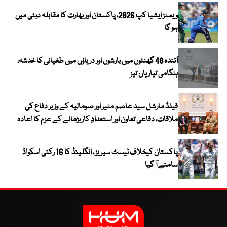
ویمنز ایشیا کپ 2026، پاکستان اور بھارت کا مقابلہ دبئی میں
ہو گا
آئندہ 48 گھنٹوں میں بارشوں اور دریاؤں میں طغیانی کا خدشہ،
ہنگامی تیاریاں تیز
فیلڈ مارشل سید عاصم منیر اور صومالیہ کے وزیر دفاع کی
ملاقات، دفاعی تعاون اور استعدادِ کار بڑھانے کے عزم کا اعادہ
پاکستان کیخلاف ٹیسٹ سیریز ، انگلینڈ کا 16 رکنی اسکواڈ
سامنے آ گیا