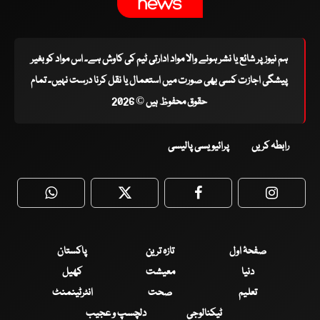
ہم نیوز پر شائع یا نشر ہونے والا مواد ادارتی ٹیم کی کاوش ہے۔ اس مواد کو بغیر
پیشگی اجازت کسی بھی صورت میں استعمال یا نقل کرنا درست نہیں۔ تمام
حقوق محفوظ ہیں © 2026
رابطہ کریں
پرائیویسی پالیسی
WhatsApp
Twitter
Facebook
Faceboo
صفحۂ اول
تازہ ترین
پاکستان
دنیا
معیشت
کھیل
تعلیم
صحت
انٹرٹینمنٹ
ٹیکنالوجی
دلچسپ و عجیب