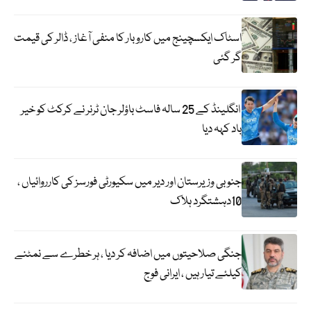
اسٹاک ایکسچینج میں کاروبار کا منفی آغاز ، ڈالر کی قیمت
گر گئی
انگلینڈ کے 25 سالہ فاسٹ باؤلر جان ٹرنر نے کرکٹ کو خیر
باد کہہ دیا
جنوبی وزیرستان اور دیر میں سکیورٹی فورسز کی کارروائیاں ،
10دہشتگرد ہلاک
جنگی صلاحیتوں میں اضافہ کر دیا ، ہر خطرے سے نمٹنے
کیلئے تیار ہیں ، ایرانی فوج