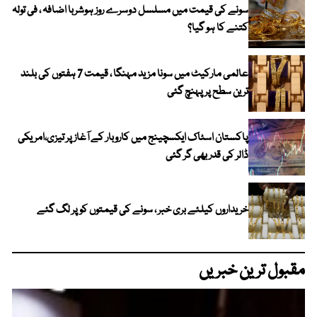
سونے کی قیمت میں مسلسل دوسرے روز ہوشربا اضافہ ، فی تولہ
کتنے کا ہو گیا؟
عالمی مارکیٹ میں سونا مزید مہنگا ، قیمت 7 ہفتوں کی بلند
ترین سطح پر پہنچ گئی
پاکستان اسٹاک ایکسچینج میں کاروبار کے آغاز پر تیزی،امریکی
ڈالر کی قدر بھی گر گئی
خریداروں کیلئے بری خبر ، سونے کی قیمتوں کو پر لگ گئے
مقبول ترین خبریں