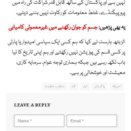
نہیں ہے اور پاکستان کے ساتھ قابل قدر شراکت کی راہ میں
پروپیگنڈے، غلط معلومات کو رکاوٹ نہیں بننے دیتے۔
یہ بھی پڑھیں:
جسم کو جوان رکھنے میں غیرمعمولی کامیابی
الزبتھ ہارسٹ نے کہا کہ ہم کسی ایک سیاسی امیدوار یا پارٹی
پر کسی قسم کی پوزیشن نہیں رکھتے اور ہم اپنی تاریخ کا نیا
باب لکھ رہے ہیں جبکہ ہماری توجہ عوام، سرمایہ کاری،
معیشت اور خوشحالی پر ہے۔
امریکہ
پاکستان
تیار
کام
منتخب حکومت
LEAVE A REPLY