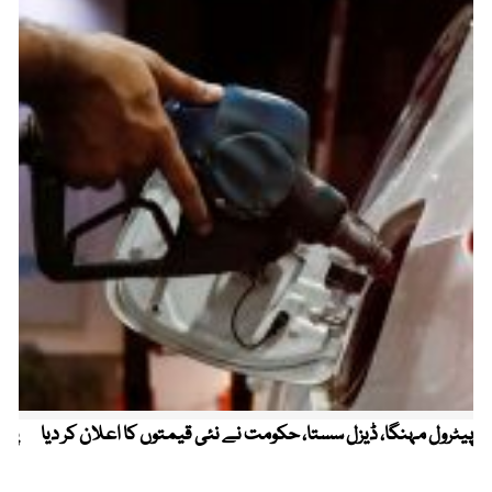
پیٹرول مہنگا، ڈیزل سستا، حکومت نے نئی قیمتوں کا اعلان کر دیا
پنج