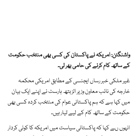
واشنگٹن: امریکہ نے پاکستان کی کسی بھی منتخب حکومت
کے ساتھ کام کرنے کی حامی بھر لی۔
غیر ملکی خبر رساں ایجنسی کے مطابق امریکی محکمہ
خارجہ کی نائب معاون وزیر الزبتھ ہارسٹ نے اپنے ایک بیان
میں کہا ہے کہ ہم پاکستانی عوام کی منتخب کردہ کسی بھی
حکومت کے ساتھ کام کے لیے تیار ہیں۔
انہوں ںے کہا کہ پاکستانی سیاست میں امریکہ کا کوئی کردار