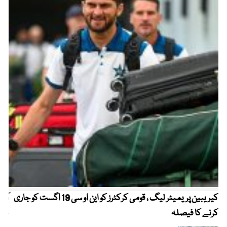
کیریبین پریمیئر لیگ ، قومی کرکٹرز کو این او سی 19 اگست کو جاری
آز
کرنے کا فیصلہ
چھی