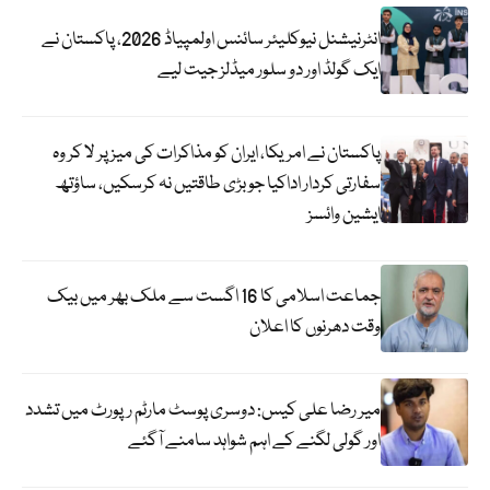
انٹرنیشنل نیوکلیئر سائنس اولمپیاڈ 2026، پاکستان نے
ایک گولڈ اور دو سلور میڈلز جیت لیے
پاکستان نے امریکا، ایران کو مذاکرات کی میز پر لا کر وہ
سفارتی کردار اداکیا جو بڑی طاقتیں نہ کرسکیں، ساؤتھ
ایشین وائسز
جماعت اسلامی کا 16 اگست سے ملک بھر میں بیک
وقت دھرنوں کا اعلان
میر رضا علی کیس: دوسری پوسٹ مارٹم رپورٹ میں تشدد
اور گولی لگنے کے اہم شواہد سامنے آگئے