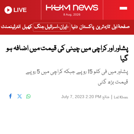
LIVE
8 Aug, 2026
صفحۂ اول
تازہ ترین
پاکستان
دنیا
ایران-اسرائیل جنگ
کھیل
انٹرٹینمنٹ
پشاور اور کراچی میں چینی کی قیمت میں اضافہ ہو
گیا
پشاور میں فی کلو 15 روپے جبکہ کراچی میں 5 روپے
قیمت بڑھ گئی
|
شائع
July 7, 2023 2:20 PM
Lal Khan