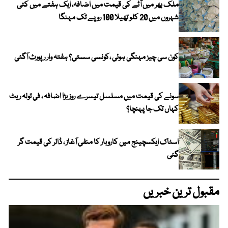
ملک بھر میں آٹے کی قیمت میں اضافہ، ایک ہفتے میں کئی
شہروں میں 20 کلو تھیلا 100 روپے تک مہنگا
کون سی چیز مہنگی ہوئی ،کونسی سستی؟ ہفتہ وار رپورٹ آگئی
سونے کی قیمت میں مسلسل تیسرے روز بڑا اضافہ ، فی تولہ ریٹ
کہاں تک جا پہنچا؟
اسٹاک ایکسچینج میں کاروبار کا منفی آغاز ، ڈالر کی قیمت گر
گئی
مقبول ترین خبریں