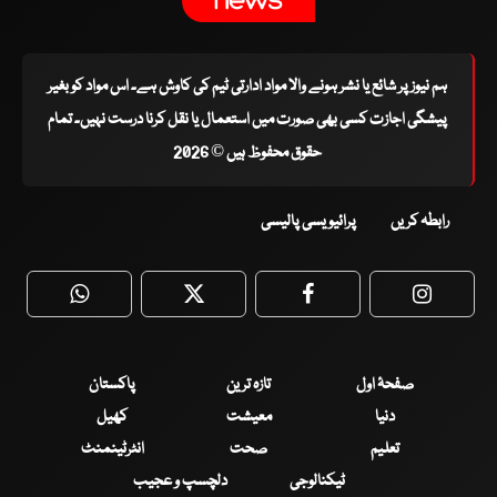
ہم نیوز پر شائع یا نشر ہونے والا مواد ادارتی ٹیم کی کاوش ہے۔ اس مواد کو بغیر
پیشگی اجازت کسی بھی صورت میں استعمال یا نقل کرنا درست نہیں۔ تمام
حقوق محفوظ ہیں © 2026
رابطہ کریں
پرائیویسی پالیسی
WhatsApp
Twitter
Facebook
Faceboo
صفحۂ اول
تازہ ترین
پاکستان
دنیا
معیشت
کھیل
تعلیم
صحت
انٹرٹینمنٹ
ٹیکنالوجی
دلچسپ و عجیب