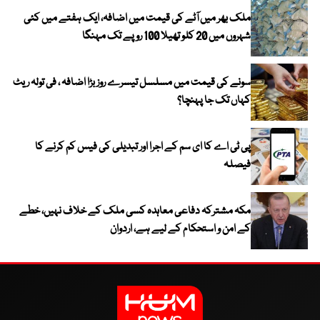
ملک بھر میں آٹے کی قیمت میں اضافہ، ایک ہفتے میں کئی
شہروں میں 20 کلو تھیلا 100 روپے تک مہنگا
سونے کی قیمت میں مسلسل تیسرے روز بڑا اضافہ ، فی تولہ ریٹ
کہاں تک جا پہنچا؟
پی ٹی اے کا ای سم کے اجرا اور تبدیلی کی فیس کم کرنے کا
فیصلہ
مکہ مشترکہ دفاعی معاہدہ کسی ملک کے خلاف نہیں، خطے
کے امن و استحکام کے لیے ہے، اردوان