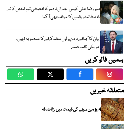
میر رضا علی کیس، جبران ناصر کا تفتیشی ٹیم تبدیل کرنے
کا مطالبہ، والدین کا موقف بھی آ گیا
ایران کا آبنائے ہرمز پر ٹول عائد کرنے کا منصوبہ نہیں،
امریکی نائب صدر
ہمیں فالو کریں
WhatsApp
Twitter
Facebook
Faceboo
متعلقہ خبریں
4 روز میں سونے کی قیمت میں بڑا اضافہ