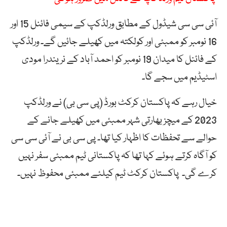
آئی سی سی شیڈول کے مطابق ورلڈکپ کے سیمی فائنل 15 اور
16 نومبر کو ممبئی اور کولکتہ میں کھیلے جائیں گے۔ ورلڈکپ
کے فائنل کا میدان 19 نومبر کو احمد آباد کے نریندرا مودی
اسٹیڈیم میں سجے گا۔
خیال رہے کہ پاکستان کرکٹ بورڈ (پی سی بی) نے ورلڈکپ
2023 کے میچز بھارتی شہر ممبئی میں کھیلے جانے کے
حوالے سے تحفظات کا اظہار کیا تھا۔ پی سی بی نے آئی سی سی
کو آگاہ کرتے ہوئے کہا تھا کہ پاکستانی ٹیم ممبئی سفر نہیں
کرے گی۔ پاکستان کرکٹ ٹیم کیلئے ممبئی محفوظ نہیں۔