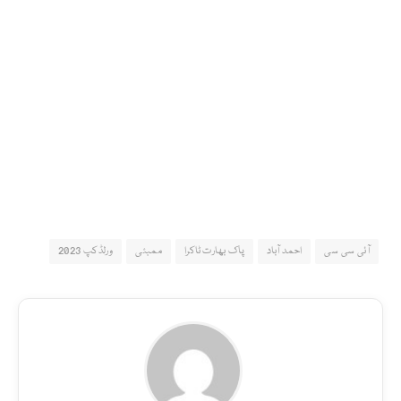
آئی سی سی
احمد آباد
پاک بھارت ٹاکرا
ممبئی
ورلڈکپ 2023