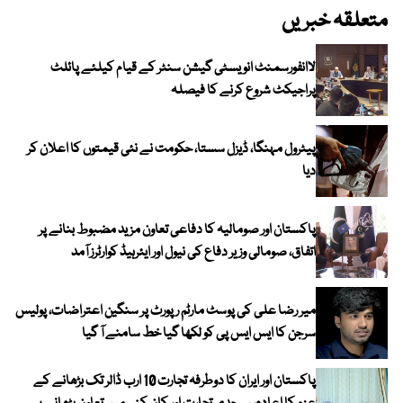
متعلقہ خبریں
لاانفورسمنٹ انویسٹی گیشن سنٹر کے قیام کیلئے پائلٹ
پراجیکٹ شروع کرنے کا فیصلہ
پیٹرول مہنگا، ڈیزل سستا، حکومت نے نئی قیمتوں کا اعلان کر
دیا
پاکستان اور صومالیہ کا دفاعی تعاون مزید مضبوط بنانے پر
اتفاق، صومالی وزیر دفاع کی نیول اور ایئرہیڈ کوارٹرز آمد
میر رضا علی کی پوسٹ مارٹم رپورٹ پر سنگین اعتراضات، پولیس
سرجن کا ایس ایس پی کو لکھا گیا خط سامنے آ گیا
پاکستان اور ایران کا دوطرفہ تجارت 10 ارب ڈالر تک بڑھانے کے