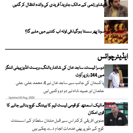
پشاور زلمی کے مالک جاوید آفریدی کی والدہ انتقال کر گئیں
سونا پھر سستا ہوگیا،فی تولہ اب کتنے میں ملے گا؟
ایڈیٹرچوائس
دوسرا ٹیسٹ، ساجد خان کی شاندار بالنگ، ویسٹ انڈیز پہلی اننگز
میں 344 رنز پر آؤٹ
پاکستان کی جانب سے ساجد خان نے 4، محمد علی، علی
عثمان اور عبید شاہ نے دو دو وکٹیں لیں
Updated 03 Aug, 2026
مائیک اسمتھ کو قومی ٹیسٹ ٹیم کا بیٹنگ کوچ بنائے جانے کا
قوی امکان
جنوبی افریقی کرکٹر اس سے قبل ملتان سلطانز کے اسسٹنٹ
کوچ کے طور پر بھی خدمات انجام دے چکے ہیں