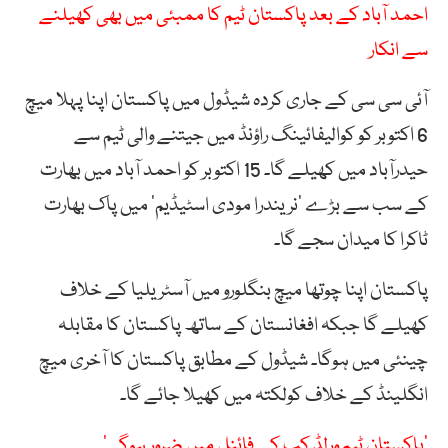
احمد آباد کے بعد پاکستان ٹیم کا ممبئی میں بھی کھیلنے
سے انکار
آئی سی سی کے جاری کردہ شیڈول میں پاکستان اپنا پہلا میچ
6 اکتوبر کو کوالیفائینگ راؤنڈ میں جیتنے والی ٹیم سے
حیدرآباد میں کھیلے گا۔ 15 اکتوبر کو احمد آباد میں بھارت
کے سب سے بڑے ‘نریندرا مودی اسٹیڈیم’ میں پاک بھارت
ٹاکرا کا میدان سجے گا۔
پاکستان اپنا چوتھا میچ بنگلورو میں آسٹریلیا کے خلاف
کھیلے گا جبکہ افغانستان کے ساتھ پاکستان کا مقابلہ
چینئی میں ہوگا۔ شیڈول کے مطابق پاکستان کا آخری میچ
انگلینڈ کے خلاف کولکتہ میں کھیلا جائے گا۔
’پاکستان ٹیم ورلڈ کپ کے فائنل میں ضرور ہوگی‘