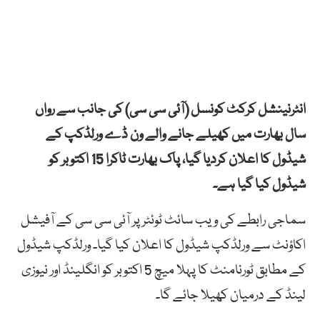
انٹرنینشل کرکٹ کونسل (آئی سی سی) کی جانب سے رواں
سال بھارت میں کھیلے جانے والے ون ڈے ورلڈکپ کے
شیڈول کا اعلان کردیا گیا، پاک بھارت ٹاکرا 15 اکتوبر کو
شیڈول کیا گیا ہے۔
سماجی رابطے کی ویب سائٹ ٹوئٹر پر آئی سی سی کے آفیشل
اکاؤنٹ سے ورلڈکپ شیڈول کا اعلان کیا گیا۔ ورلڈکپ شیڈول
کے مطابق ٹورنامنٹ کا پہلا میچ 5 اکتوبر کو انگلینڈ اور نیوزی
لینڈ کے درمیان کھیلا جائے گا۔