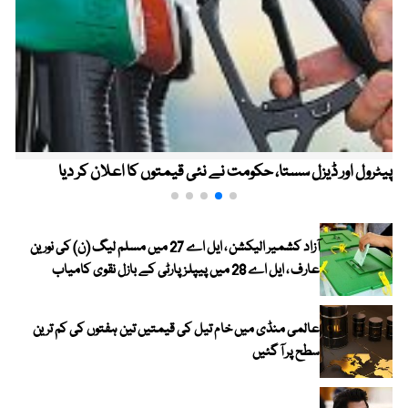
پیٹرول اور ڈیزل سستا، حکومت نے نئی قیمتوں کا اعلان کر دیا
آزاد کشمیر الیکشن ، ایل اے 27 میں مسلم لیگ (ن) کی نورین
عارف ، ایل اے 28 میں پیپلز پارٹی کے بازل نقوی کامیاب
عالمی منڈی میں خام تیل کی قیمتیں تین ہفتوں کی کم ترین
سطح پر آ گئیں