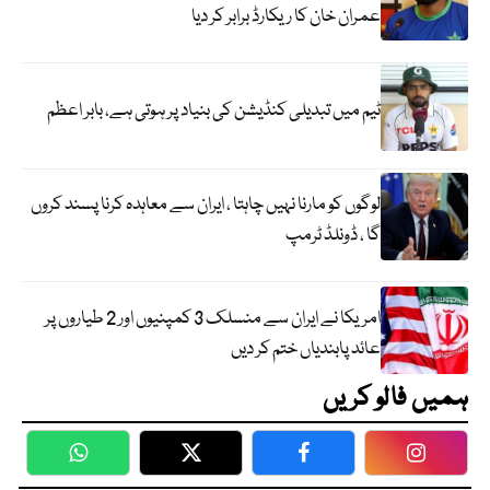
عمران خان کا ریکارڈ برابر کر دیا
ٹیم میں تبدیلی کنڈیشن کی بنیاد پر ہوتی ہے، بابر اعظم
لوگوں کو مارنا نہیں چاہتا ، ایران سے معاہدہ کرنا پسند کروں
گا ، ڈونلڈ ٹرمپ
امریکا نے ایران سے منسلک 3 کمپنیوں اور 2 طیاروں پر
عائد پابندیاں ختم کر دیں
ہمیں فالو کریں
WhatsApp
Twitter
Facebook
Faceboo