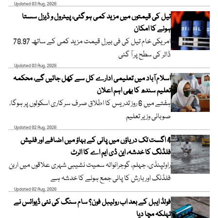
Updated 03 Aug, 2026
تیل کی قیمتوں میں مزید کمی ہو گئی، پیٹرول و ڈیزل سستا
ہونے کا امکان
امریکی خام تیل کی فی بیرل قیمت مزید کمی کے ساتھ 78.97
ڈالر کی سطح پر آ گئی
Updated 03 Aug, 2026
اسلام آباد میں تعلیمی ادارے کل سے کھل جائیں گے، محکمہ
تعلیم سندھ کا بھی اہم اعلان
ہفتے میں 6 روز تدریس کا اطلاق صرف سرکاری اسکولوں پر ہوگا،
صوبائی وزیر تعلیم
Updated 02 Aug, 2026
4 اگست تک دریاؤں میں پانی کے بہاؤ میں اضافے اور فلیش
فلڈنگ کا خدشہ، این ڈی ایم اے کا الرٹ
راولپنڈی، جہلم، گوجرانوالہ سمیت نشیبی شہری علاقوں میں اربن
فلڈنگ اور بارش کا پانی جمع ہونے کا خدشہ ہے
Updated 02 Aug, 2026
فولڈ ایبل کے بعد اب رولیبل فون؟ سام سنگ کی نئی ڈیوائس نے
تہلکہ مچا دیا