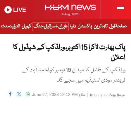
LIVE
6 Aug, 2026
صفحۂ اول
تازہ ترین
پاکستان
دنیا
ایران-اسرائیل جنگ
کھیل
انٹرٹینمنٹ
پاک بھارت ٹاکرا 15 اکتوبر، ورلڈکپ کے شیڈول کا
اعلان
ورلڈکپ کے فائنل کا میدان 19 نومبر کو احمد آباد کے
نریندر مودی اسٹیڈیم میں سجے گا۔
|
شائع
June 27, 2023 12:12 PM
Muhammad Zain Raza