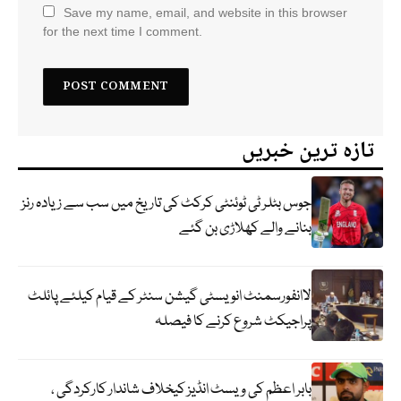
Save my name, email, and website in this browser
for the next time I comment.
تازہ ترین خبریں
جوس بٹلر ٹی ٹوئنٹی کرکٹ کی تاریخ میں سب سے زیادہ رنز
بنانے والے کھلاڑی بن گئے
لاانفورسمنٹ انویسٹی گیشن سنٹر کے قیام کیلئے پائلٹ
پراجیکٹ شروع کرنے کا فیصلہ
بابر اعظم کی ویسٹ انڈیز کیخلاف شاندار کارکردگی ،