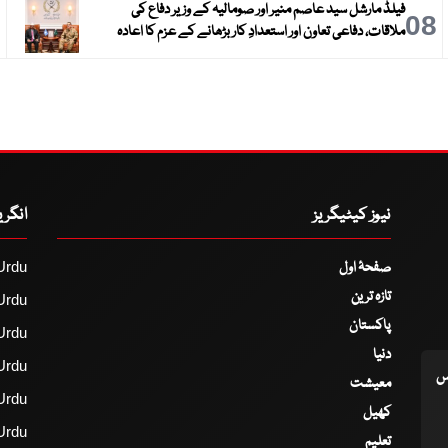
فیلڈ مارشل سید عاصم منیر اور صومالیہ کے وزیر دفاع کی
9
08
ملاقات، دفاعی تعاون اور استعدادِ کار بڑھانے کے عزم کا اعادہ
نیوز کیٹیگریز
انگر
صفحۂ اول
Urdu
تازہ ترین
Urdu
پاکستان
Urdu
دنیا
Urdu
اس
معیشت
Urdu
کھیل
Urdu
تعلیم