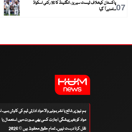
پاکستان کیخلاف ٹیسٹ سیریز ، انگلینڈ کا 16 رکنی اسکواڈ
07
سامنے آ گیا
ہم نیوز پر شائع یا نشر ہونے والا مواد ادارتی ٹیم کی کاوش ہے۔ 
مواد کو بغیر پیشگی اجازت کسی بھی صورت میں استعمال یا
نقل کرنا درست نہیں۔ تمام حقوق محفوظ ہیں © 2026