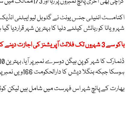
کراچی بھی آخری پانچ نمبروں پر رہا اور 173ممالک میں سے 169 واں درجہ حاصل کرسکا۔
شہر ویانا کو رہائش کیلئے دنیا کا بہترین شہر قراردیا گیا
باکو سے 3 شہروں تک فلائٹ آپریشنز کی اجازت دینے کا فیصلہ
ہوسکا جبکہ بنگلا دیشں کا دارالحکومت 166ویں نمبر پر آیا۔
بھارت کے پانچ شہر اس فہرست میں شامل ہیں لیکن کوئی بھی شہر 100 بہترین شہرو