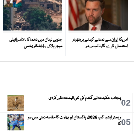
امریکا ایران سے نمٹنے کیلئے ہر ہتھیار
جنوبی لبنان میں دھماکا ، 2 اسرائیلی
استعمال کرے گا، نائب صدر
میجر ہلاک ، 4 اہلکار زخمی
پنجاب حکومت نے گندم کی نئی قیمت مقرر کردی
3
02
ویمنز ایشیا کپ 2026، پاکستان اور بھارت کا مقابلہ دبئی میں ہو
6
05
گا