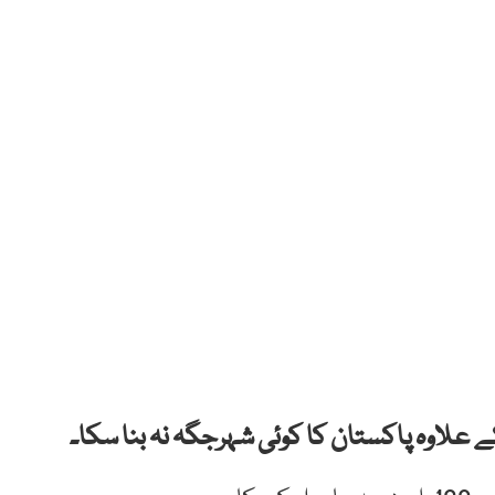
 علاوہ پاکستان کا کوئی شہرجگہ نہ بنا سکا۔