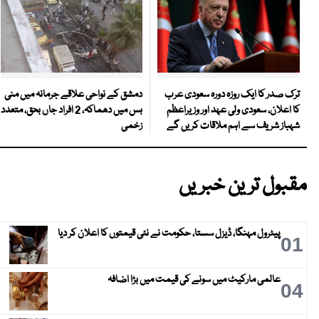
دمشق کے نواحی علاقے جرمانہ میں منی
ترک صدر کا ایک روزہ دورہ سعودی عرب
بس میں دھماکہ، 2 افراد جاں بحق، متعدد
کا اعلان، سعودی ولی عہد اور وزیراعظم
زخمی
شہباز شریف سے اہم ملاقات کریں گے
مقبول ترین خبریں
پیٹرول مہنگا، ڈیزل سستا، حکومت نے نئی قیمتوں کا اعلان کر دیا
01
عالمی مارکیٹ میں سونے کی قیمت میں بڑا اضافہ
04