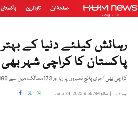
صفحۂ اول
تازہ ترین
پاکستان
7 Aug, 2026
رہائش کیلئے دنیا کے بہتر
پاکستان کا کراچی شہر بھی
کراچی بھی آخری پانچ نمبروں پر رہا اور 173ممالک میں سے 169 واں درجہ حاصل کرسکا
|
شائع
June 24, 2023 9:55 AM
Lal Khan