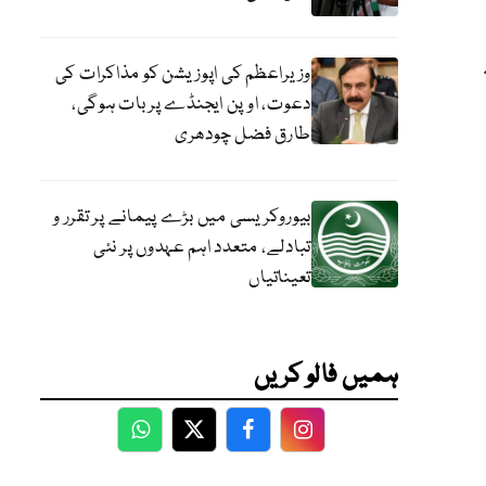
وزیراعظم کی اپوزیشن کو مذاکرات کی
دعوت، اوپن ایجنڈے پر بات ہوگی،
طارق فضل چودھری
بیوروکریسی میں بڑے پیمانے پر تقرر و
تبادلے، متعدد اہم عہدوں پر نئی
تعیناتیاں
ہمیں فالو کریں
WhatsApp
Twitter
Facebook
Facebook