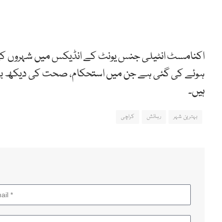
اکنامسٹ انٹیلی جنس یونٹ کے انڈیکس میں شہروں کی 
ہوئے کی گئی ہے جن میں استحکام، صحت کی دیکھ بھال، ت
ہیں۔
بہترین شہر
رہائش
کراچی