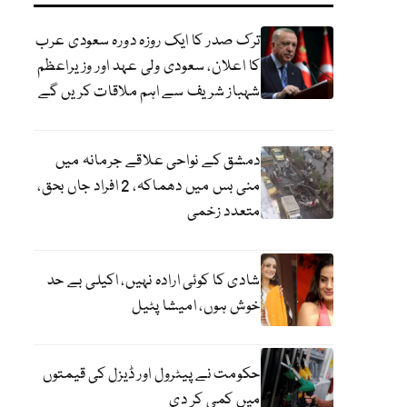
ترک صدر کا ایک روزہ دورہ سعودی عرب
کا اعلان، سعودی ولی عہد اور وزیراعظم
شہباز شریف سے اہم ملاقات کریں گے
دمشق کے نواحی علاقے جرمانہ میں
منی بس میں دھماکہ، 2 افراد جاں بحق،
متعدد زخمی
شادی کا کوئی ارادہ نہیں، اکیلی بے حد
خوش ہوں، امیشا پٹیل
حکومت نے پیٹرول اور ڈیزل کی قیمتوں
میں کمی کر دی