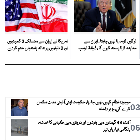
لوگوں کو مارنا نہیں چاہتا ، ایران سے
امریکا نے ایران سے منسلک 3 کمپنیوں
معاہدہ کرنا پسند کروں گا ، ڈونلڈ ٹرمپ
اور 2 طیاروں پر عائد پابندیاں ختم کر دیں
موجودہ نظام کہیں نہیں جا رہا، حکومت اپنی آئینی مدت مکمل
0
کرے گی، وزیر داخلہ
آئندہ 48 گھنٹوں میں بارشوں اور دریاؤں میں طغیانی کا خدشہ،
0
ہنگامی تیاریاں تیز