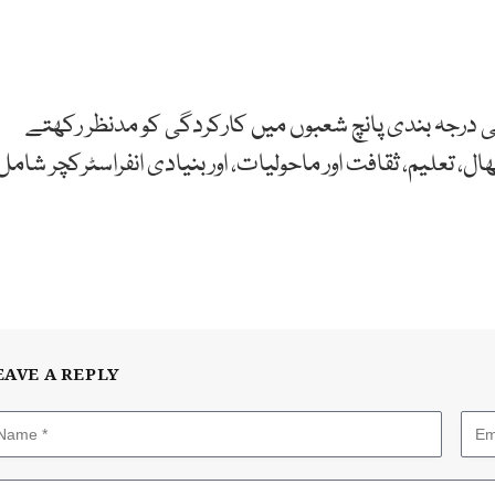
درجہ بندی پانچ شعبوں میں کارکردگی کو مدنظر رکھتے
علیم، ثقافت اور ماحولیات، اور بنیادی انفراسٹرکچر شامل
EAVE A REPLY