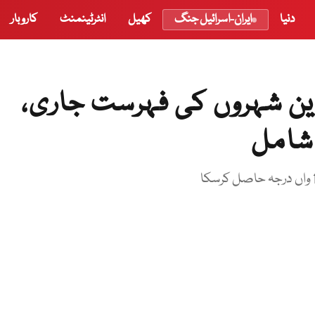
دنیا
ایران-اسرائیل جنگ
کھیل
انٹرٹینمنٹ
کاروبار
ین شہروں کی فہرست جاری،
 شامل