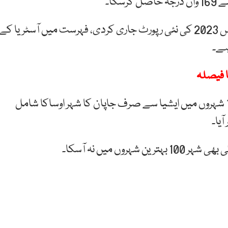
اکنامسٹ انٹیلی جنس یونٹ نے گلوبل لیو ایبلٹی انڈیکس 2023 کی نئی رپورٹ جاری کردی، فہرست میں آسٹریا کے
 ہے۔
ڈنمارک کا شہر کوپن ہیگن دوسرے نمبرپر آیا، بہترین 10 شہروں میں ایشیا سے صرف جاپان کا شہر اوساکا شامل
ں میں نہ آسکا۔