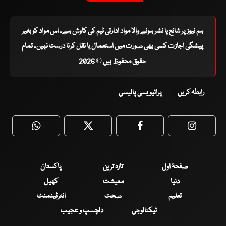
ہم نیوز پر شائع یا نشر ہونے والا مواد ادارتی ٹیم کی کاوش ہے۔ اس مواد کو بغیر
پیشگی اجازت کسی بھی صورت میں استعمال یا نقل کرنا درست نہیں۔ تمام
حقوق محفوظ ہیں © 2026
رابطہ کریں
پرائیویسی پالیسی
WhatsApp
Twitter
Facebook
Faceboo
صفحۂ اول
تازہ ترین
پاکستان
دنیا
معیشت
کھیل
تعلیم
صحت
انٹرٹینمنٹ
ٹیکنالوجی
دلچسپ و عجیب