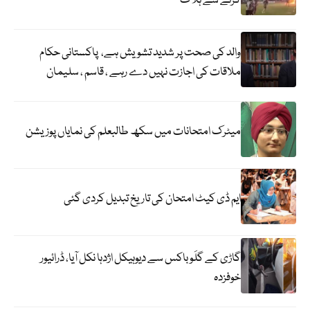
گرنے سے ہلاک
والد کی صحت پر شدید تشویش ہے، پاکستانی حکام
ملاقات کی اجازت نہیں دے رہے ، قاسم ، سلیمان
میٹرک امتحانات میں سکھ طالبعلم کی نمایاں پوزیشن
ایم ڈی کیٹ امتحان کی تاریخ تبدیل کردی گئی
گاڑی کے گلَو باکس سے دیوہیکل اژدہا نکل آیا، ڈرائیور
خوفزدہ