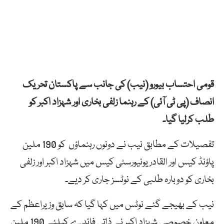
قومی احتساب بیورو (نیب) کی جانب سے پاکستان تحریک
انصاف (پی ٹی آئی) کے رہنما زلفی بخاری اور شہزاد اکبر کو
طلب کرلیا گیا۔
تفصیلات کے مطابق نیب نے دونوں رہنماؤں کو 190 ملین
پاؤنڈ کیس اور القادر یونیورسٹی کیس میں شہزاد اکبر اور زلفی
بخاری کو دوبارہ طلبی کے نوٹسز جاری کر دیے۔
نیب کے بھیجے گئے نوٹس میں کہا گیا کہ سابق وزیراعظم کے
معاون خصوصی شہزاد اکبر نے ذاتی فائدے کیلئے 190 ملین