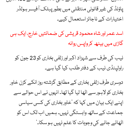
پاؤنڈ کی غیر قانونی منتقلی میں بطور پبلک آفیسر ہولڈر
اختیارات کے ناجائز استعمال کیے۔
اسد عمر اور شاہ محمود قریشی کی ضمانتیں خارج، ایک ہی
گاڑی میں بیٹھ کر واپس روانہ
نیب کی طرف سے شہزاد اکبر اور زلفی بخاری کو 23 جون کو
راولپنڈی نیب کے دفتر طلب کیا گیا ہے۔
دوسری طرف زلفی بخاری کے مطابق گزشتہ روز انکے کزن خاور
بخاری کو لاہور سے اٹھا لیا گیا تھا۔ انہوں نے اس حوالے سے
اپنے ایک بیان میں کہا کہ ‘خاور بخاری کی کسی سیاسی
جماعت کے ساتھ وابستگی نہیں۔ ہمیں اب تک اس کو
اٹھائے جانے کی وجوہات کا علم نہیں ہو سکا۔’