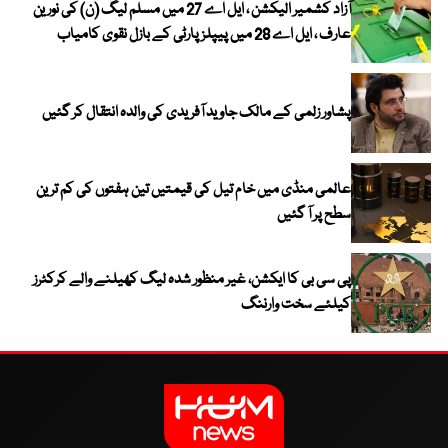
آزاد کشمیر الیکشن ، ایل اے 27 میں مسلم لیگ (ن) کی نورین
عارف ، ایل اے 28 میں پیپلز پارٹی کے بازل نقوی کامیاب
پشاور زلمی کے مالک جاوید آفریدی کی والدہ انتقال کر گئیں
عالمی منڈی میں خام تیل کی قیمتیں تین ہفتوں کی کم ترین
سطح پر آ گئیں
پی سی بی کا ایکشن، غیر منظور شدہ لیگ کھیلنے والے کرکٹرز
کیلئے سخت وارننگ