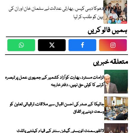
دھوکا دہی کیس ، بھارتی عدالت نے سلمان خان اور ان کی
بہن کو طلب کر لیا
ہمیں فالو کریں
WhatsApp
Twitter
Facebook
Faceboo
متعلقہ خبریں
الزامات مسترد ، بھارت کو آزاد کشمیر کے جمہوری عمل پر تبصرہ
کرنے کا کوئی حق نہیں ، دفتر خارجہ
جائیکا کے صدر کی احسن اقبال سے ملاقات، ترقیاتی تعاون کو
وسعت دینے پر اتفاق
لاانفورسمنٹ انویسٹی گیشن سنٹر کے قیام کیلئے پائلٹ