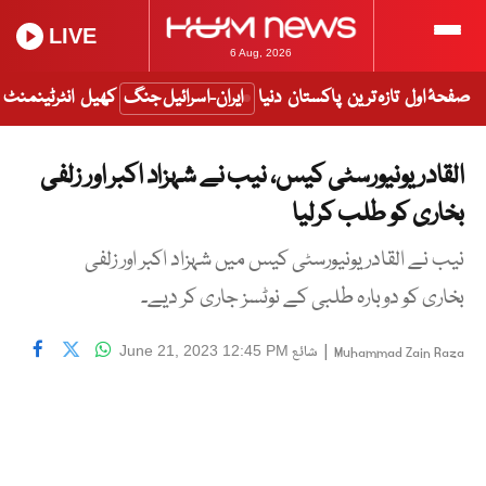
LIVE
6 Aug, 2026
صفحۂ اول
تازہ ترین
پاکستان
دنیا
ایران-اسرائیل جنگ
کھیل
انٹرٹینمنٹ
القادر یونیورسٹی کیس، نیب نے شہزاد اکبر اور زلفی
بخاری کو طلب کرلیا
نیب نے القادر یونیورسٹی کیس میں شہزاد اکبر اور زلفی
بخاری کو دوبارہ طلبی کے نوٹسز جاری کر دیے۔
|
شائع
June 21, 2023 12:45 PM
Muhammad Zain Raza