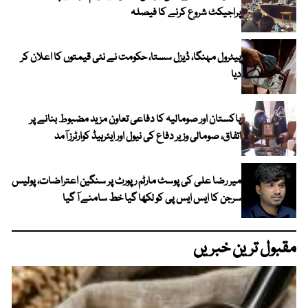
پراجیکٹ شروع کرنے کا فیصلہ
پیٹرول مہنگا، ڈیزل سستا، حکومت نے نئی قیمتوں کا اعلان کر
دیا
پاکستان اور صومالیہ کا دفاعی تعاون مزید مضبوط بنانے پر
اتفاق، صومالی وزیر دفاع کی نیول اور ایئرہیڈ کوارٹرز آمد
میر رضا علی کی پوسٹ مارٹم رپورٹ پر سنگین اعتراضات، پولیس
سرجن کا ایس ایس پی کو لکھا گیا خط سامنے آ گیا
مقبول ترین خبریں