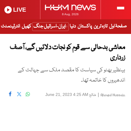
LIVE
8 Aug, 2026
صفحۂ اول
تازہ ترین
پاکستان
دنیا
ایران-اسرائیل جنگ
کھیل
انٹرٹینمنٹ
معاشی بدحالی سے قوم کو نجات دلائیں گے، آصف
زرداری
بینظیر بھٹو کی سیاست کا مقصد ملک سے جہالت کے
اندھیروں کا خاتمہ تھا۔
|
شائع
June 21, 2023 4:25 AM
Ahmed Hussain