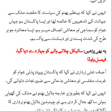
کریں گے۔
انہوں نے کہا کہ بینظیر بھٹو کی سیاست کا مقصد ملک سے
جہالت کے اندھیروں کا خاتمہ تھا اور ایسا پاکستان ہو جہاں
عوام کو سماجی اور معاشی انصاف میسر ہو، ایسا معاشرہ جو ہر
طرح کی شدت پسندی اور دہشت سے پاک ہو۔
یہ بھی پڑھیں:
سائیکل چلانے والے کو جہاز دے دیا گیا،
فیصل واوڈا
آصف علی زرداری نے کہا کہ پاکستان پیپلز پارٹی عوام کو
غربت، مفلسی اور معاشی بدحالی سے ضرور نجات دلوائے گی۔
انہوں نے کہا کہ بطور وزیر خارجہ بلاول بھٹو نے ملک کی کھوئی
ہوئی ساکھ بحال کر دی ہے اور چیئرمین بلاول بھٹو زرداری کا
اگلا قدم بینظیر بھٹو شہید کا پاکستان بنانا ہے۔