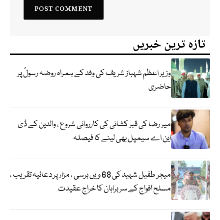
تازہ ترین خبریں
وزیر اعظم شہباز شریف کی وفد کے ہمراہ روضہ رسولؐ پر
حاضری
میر رضا کی قبر کشائی کی کارروائی شروع ، والدین کے ڈی
این اے سیمپل بھی لینے کا فیصلہ
میجر طفیل شہید کی 68 ویں برسی ، مزار پر دعائیہ تقریب ،
مسلح افواج کے سربراہان کا خراج عقیدت