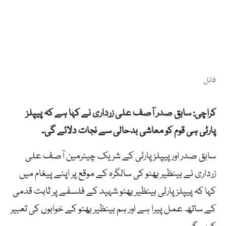
فائل
کراچی: سابق صدر آصف علی زرداری نے کہا ہے کہ پیپلز
پارٹی ہی قوم کو معاشی بدحالی سے نجات دلائے گی۔
سابق صدر اور پیپلز پارٹی کے شریک چیئرمین آصف علی
زرداری نے بینظیر بھٹو کی سالگرہ کے موقع پر اپنے پیغام میں
کہا کہ پیپلز پارٹی بینظیر بھٹو شہید کے فلسفے پر ثابت قدمی
کے ساتھ عمل پیرا ہے اور ہم بینظیر بھٹو کے خوابوں کی تعبیر