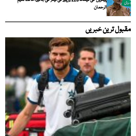
پیٹرول کی قیمت 228 روپے فی لیٹر کی جائے، حافظ نعیم
الرحمان
مقبول ترین خبریں