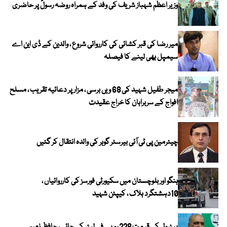
وزیر اعظم شہباز شریف کی وفد کے ہمراہ روضہ رسولؐ پر حاضری
میر رضا کی قبر کشائی کی کارروائی شروع ، والدین کے ڈی این اے
سیمپل بھی لینے کا فیصلہ
میجر طفیل شہید کی 68 ویں برسی ، مزار پر دعائیہ تقریب ، مسلح
افواج کے سربراہان کا خراج عقیدت
چیئرمین پی ٹی آئی بیرسٹر گوہر کی والدہ انتقال کر گئیں
ہنگو اور بلوچستان میں سکیورٹی فورسز کی کارروائیاں ،
10دہشتگرد ہلاک ، کیپٹن شہید