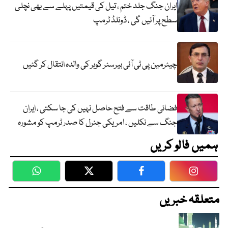
ایران جنگ جلد ختم ، تیل کی قیمتیں پہلے سے بھی نچلی
سطح پر آئیں گی ، ڈونلڈ ٹرمپ
چیئرمین پی ٹی آئی بیرسٹر گوہر کی والدہ انتقال کر گئیں
فضائی طاقت سے فتح حاصل نہیں کی جا سکتی ، ایران
جنگ سے نکلیں ، امریکی جنرل کا صدر ٹرمپ کو مشورہ
ہمیں فالو کریں
WhatsApp
Twitter
Facebook
Faceboo
متعلقہ خبریں