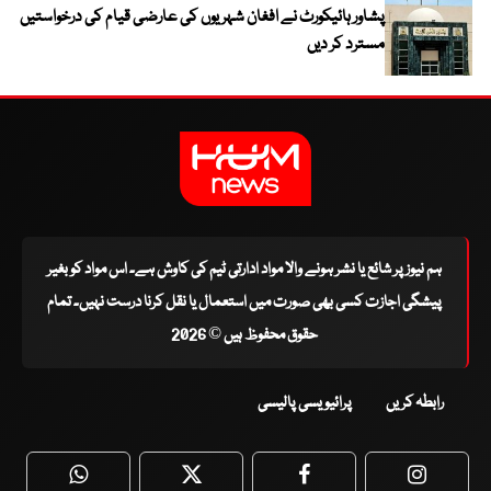
پشاور ہائیکورٹ نے افغان شہریوں کی عارضی قیام کی درخواستیں
مسترد کر دیں
ہم نیوز پر شائع یا نشر ہونے والا مواد ادارتی ٹیم کی کاوش ہے۔ اس مواد کو بغیر
پیشگی اجازت کسی بھی صورت میں استعمال یا نقل کرنا درست نہیں۔ تمام
حقوق محفوظ ہیں © 2026
رابطہ کریں
پرائیویسی پالیسی
WhatsApp
Twitter
Facebook
Faceboo