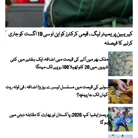
کیریبین پریمیئر لیگ ، قومی کرکٹرز کو این او سی 19 اگست کو جاری
آز
کرنے کا فیصلہ
چھی
ملک بھر میں آٹے کی قیمت میں اضافہ، ایک ہفتے میں کئی
شہروں میں 20 کلو تھیلا 100 روپے تک مہنگا
سونے کی قیمت میں مسلسل تیسرے روز بڑا اضافہ ، فی تولہ ریٹ
کہاں تک جا پہنچا؟
ویمنز ایشیا کپ 2026، پاکستان اور بھارت کا مقابلہ دبئی میں
ہو گا