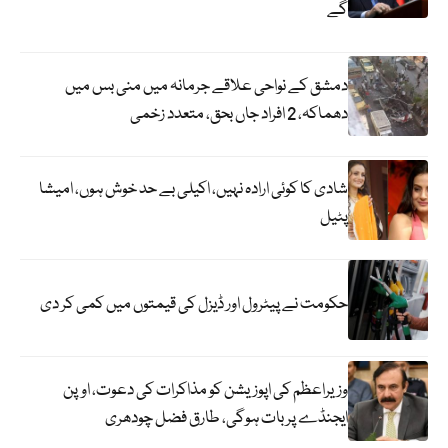
گے
دمشق کے نواحی علاقے جرمانہ میں منی بس میں
دھماکہ، 2 افراد جاں بحق، متعدد زخمی
شادی کا کوئی ارادہ نہیں، اکیلی بے حد خوش ہوں، امیشا
پٹیل
حکومت نے پیٹرول اور ڈیزل کی قیمتوں میں کمی کر دی
وزیراعظم کی اپوزیشن کو مذاکرات کی دعوت، اوپن
ایجنڈے پر بات ہوگی، طارق فضل چودھری