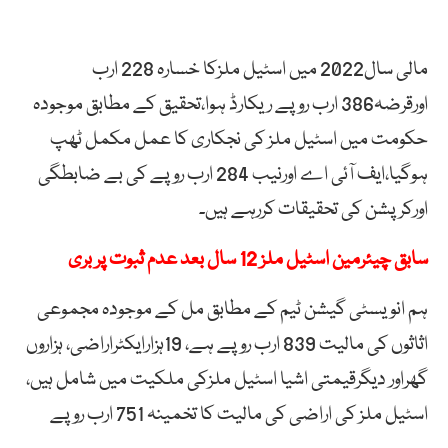
مالی سال2022 میں اسٹیل ملزکا خسارہ 228 ارب
اورقرضہ386 ارب روپے ریکارڈ ہوا،تحقیق کے مطابق موجودہ
حکومت میں اسٹیل ملز کی نجکاری کا عمل مکمل ٹھپ
ہوگیا،ایف آئی اے اورنیب 284 ارب روپے کی بے ضابطگی
اورکرپشن کی تحقیقات کررہے ہیں۔
سابق چیئرمین اسٹیل ملز 12 سال بعد عدم ثبوت پر بری
ہم انویسٹی گیشن ٹیم کے مطابق مل کے موجودہ مجموعی
اثاثوں کی مالیت 839 ارب روپے ہے، 19ہزارایکٹراراضی، ہزاروں
گھراور دیگرقیمتی اشیا اسٹیل ملزکی ملکیت میں شامل ہیں،
اسٹیل ملز کی اراضی کی مالیت کا تخمینہ 751 ارب روپے