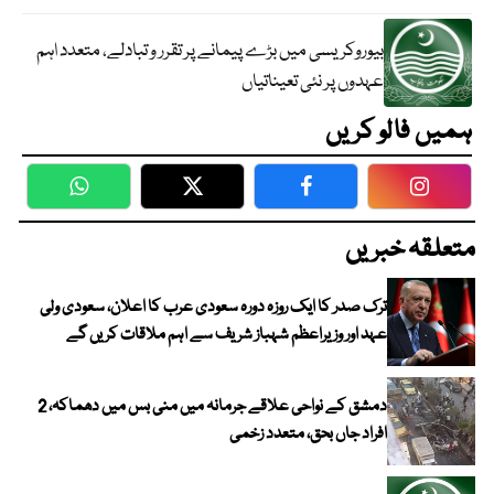
بیوروکریسی میں بڑے پیمانے پر تقرر و تبادلے، متعدد اہم
عہدوں پر نئی تعیناتیاں
ہمیں فالو کریں
WhatsApp
Twitter
Facebook
Faceboo
متعلقہ خبریں
ترک صدر کا ایک روزہ دورہ سعودی عرب کا اعلان، سعودی ولی
عہد اور وزیراعظم شہباز شریف سے اہم ملاقات کریں گے
دمشق کے نواحی علاقے جرمانہ میں منی بس میں دھماکہ، 2
افراد جاں بحق، متعدد زخمی