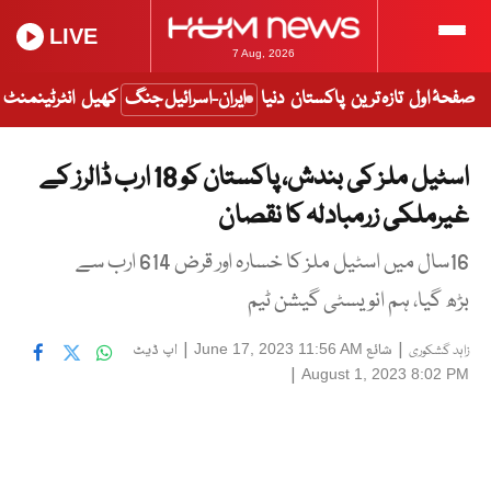
LIVE
7 Aug, 2026
صفحۂ اول
تازہ ترین
پاکستان
دنیا
ایران-اسرائیل جنگ
کھیل
انٹرٹینمنٹ
اسٹیل ملز کی بندش، پاکستان کو 18 ارب ڈالرز کے
غیرملکی زرمبادلہ کا نقصان
16سال میں اسٹیل ملز کا خسارہ اور قرض 614 ارب سے
بڑھ گیا، ہم انویسٹی گیشن ٹیم
|
شائع
|
اپ ڈیٹ
June 17, 2023 11:56 AM
زاہد گشکوری
|
August 1, 2023 8:02 PM