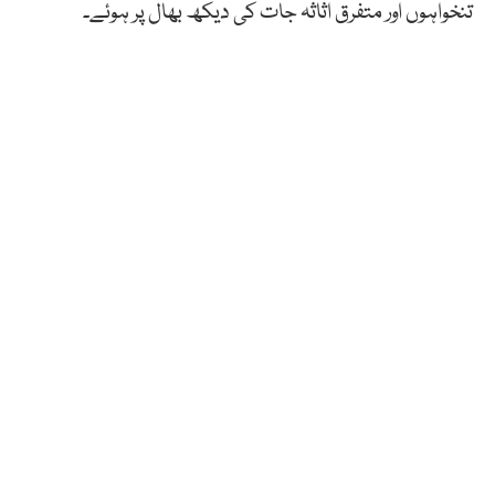
تنخواہوں اور متفرق اثاثہ جات کی دیکھ بھال پر ہوئے۔