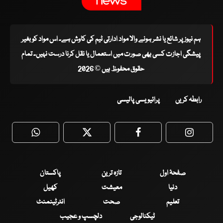
ہم نیوز پر شائع یا نشر ہونے والا مواد ادارتی ٹیم کی کاوش ہے۔ اس مواد کو بغیر
پیشگی اجازت کسی بھی صورت میں استعمال یا نقل کرنا درست نہیں۔ تمام
حقوق محفوظ ہیں © 2026
رابطہ کریں
پرائیویسی پالیسی
WhatsApp
Twitter
Facebook
Faceboo
صفحۂ اول
تازہ ترین
پاکستان
دنیا
معیشت
کھیل
تعلیم
صحت
انٹرٹینمنٹ
ٹیکنالوجی
دلچسپ و عجیب