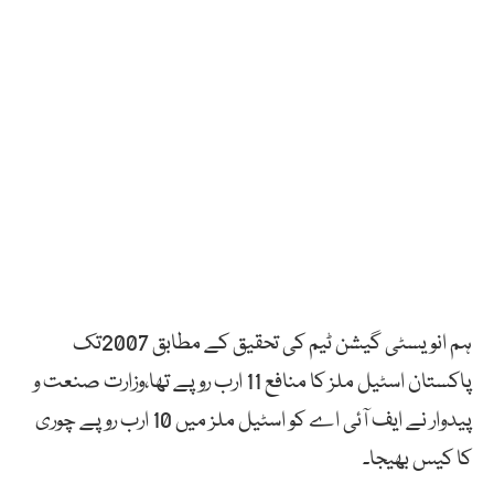
ہم انویسٹی گیشن ٹیم کی تحقیق کے مطابق 2007تک
پاکستان اسٹیل ملز کا منافع 11 ارب روپے تھا،وزارت صنعت و
پیدوار نے ایف آئی اے کو اسٹیل ملز میں 10 ارب روپے چوری
کا کیس بھیجا۔