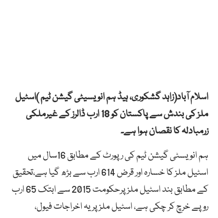
اسلام آباد(زاہد گشکوری، ہیڈ ہم انویسیٹی گیشن ٹیم )اسٹیل
ملز کی بندش سے پاکستان کو 18 ارب ڈالرز کے غیرملکی
زرمبادلہ کا نقصان ہوا ہے۔
ہم انویسٹی گیشن ٹیم کی رپورٹ کے مطابق 16سال میں
اسٹیل ملز کا خسارہ اور قرض 614 ارب سے بڑھ گیا ہے،تحقیق
کے مطابق بند اسٹیل ملز پرحکومت 2015 سے ابتک 65 ارب
روپے خرچ کر چکی ہے، اسٹیل ملز پر یہ اخراجات فیول،