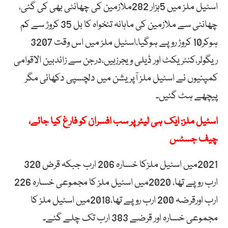
اسٹیل ملز میں 5ہزار 282ملازمین کی چھانٹی بھی کی گئی،
چھانٹی سے ملازمین کی ماہانہ تنخواہ کا بل 35 کروڑ سے کم
ہوکر10 کروڑ روپے ہوگیا،اسٹیل ملز میں اس وقت 3207
ریگولر،کنٹریکٹ اور ڈیلی ویجرزہیں،درجن سے زائدبین الاقوامی
کمپنیوں نے اسٹیل ملز آپریشن میں دلچسپی دکھائی مگر
پیچھے ہٹ گئیں۔
اسٹیل ملز: ایک ہی لیٹر پر سب افسران کو فارغ کیا جائے،
چیف جسٹس
2021میں اسٹیل ملزکا خسارہ 206 ارب جبکہ قرض 320
ارب روپے تھا، 2020میں اسٹیل ملز کا مجموعی خسارہ 226
ارب اورقرضہ 200 ارب روپے تھا،2018میں اسٹیل ملز کا
مجموعی خسارہ اور قرضے 383 ارب تک چلے گئے۔