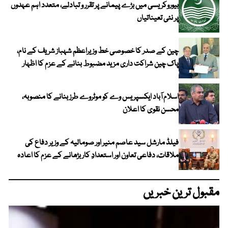
بیوروکریسی میں بڑے پیمانے پر تقرر و تبادلے، متعدد اہم عہدوں
پر نئی تعیناتیاں
چین کے صدر کا خصوصی خط وزیراعظم شہباز شریف کے نام،
پاک چین شراکت داری مزید مضبوط بنانے کے عزم کا اظہار
اسلام آباد ایکسپریس وے کو موٹروے طرز بنانے کا منصوبہ،
محسن نقوی کا اعلان
فیلڈ مارشل سید عاصم منیر اور صومالیہ کے وزیر دفاع کی
ملاقات، دفاعی تعاون اور استعدادِ کار بڑھانے کے عزم کا اعادہ
مقبول ترین خبریں