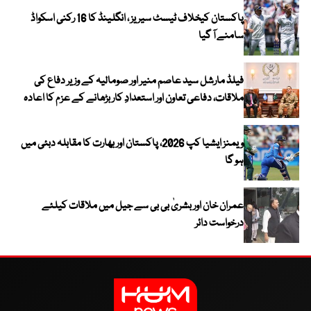
پاکستان کیخلاف ٹیسٹ سیریز ، انگلینڈ کا 16 رکنی اسکواڈ
سامنے آ گیا
فیلڈ مارشل سید عاصم منیر اور صومالیہ کے وزیر دفاع کی
ملاقات، دفاعی تعاون اور استعدادِ کار بڑھانے کے عزم کا اعادہ
ویمنز ایشیا کپ 2026، پاکستان اور بھارت کا مقابلہ دبئی میں
ہو گا
عمران خان اور بشریٰ بی بی سے جیل میں ملاقات کیلئے
درخواست دائر