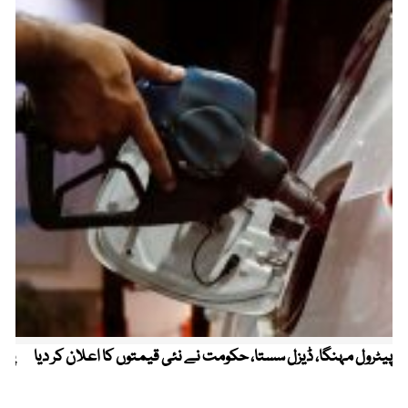
پیٹرول مہنگا، ڈیزل سستا، حکومت نے نئی قیمتوں کا اعلان کر دیا
پنج