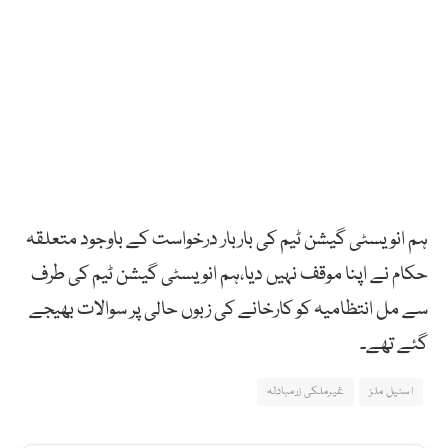
ہم انویسٹی گیشن ٹیم کی باربار درخواست کے باوجود متعلقہ
حکام نے اپنا موقف نہیں دیا،ہم انویسٹی گیشن ٹیم کی طرف
سے مل انتظامیہ کو کارخانے کی زبوں حالی پر سوالات بھیجے
گئے تھے۔
اسٹیل ملز
غیرملکی زرمبادلہ