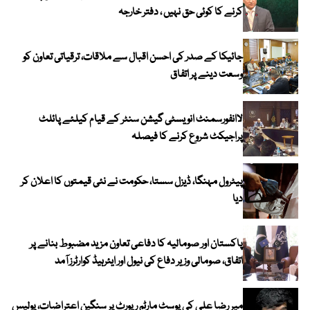
کرنے کا کوئی حق نہیں ، دفتر خارجہ
جائیکا کے صدر کی احسن اقبال سے ملاقات، ترقیاتی تعاون کو
وسعت دینے پر اتفاق
لاانفورسمنٹ انویسٹی گیشن سنٹر کے قیام کیلئے پائلٹ
پراجیکٹ شروع کرنے کا فیصلہ
پیٹرول مہنگا، ڈیزل سستا، حکومت نے نئی قیمتوں کا اعلان کر
دیا
پاکستان اور صومالیہ کا دفاعی تعاون مزید مضبوط بنانے پر
اتفاق، صومالی وزیر دفاع کی نیول اور ایئرہیڈ کوارٹرز آمد
میر رضا علی کی پوسٹ مارٹم رپورٹ پر سنگین اعتراضات، پولیس