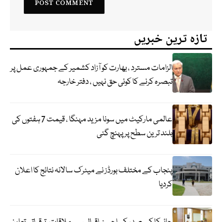
تازہ ترین خبریں
الزامات مسترد ، بھارت کو آزاد کشمیر کے جمہوری عمل پر
تبصرہ کرنے کا کوئی حق نہیں ، دفتر خارجہ
عالمی مارکیٹ میں سونا مزید مہنگا ، قیمت 7 ہفتوں کی
بلند ترین سطح پر پہنچ گئی
پنجاب کے مختلف بورڈز نے میٹرک سالانہ نتائج کا اعلان
کردیا