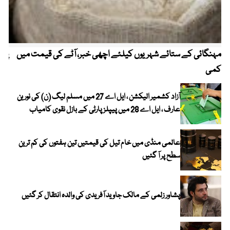
مہنگائی کے ستائے شہریوں کیلئے اچھی خبر، آٹے کی قیمت میں
پیٹ
کمی
آزاد کشمیر الیکشن ، ایل اے 27 میں مسلم لیگ (ن) کی نورین
عارف ، ایل اے 28 میں پیپلز پارٹی کے بازل نقوی کامیاب
عالمی منڈی میں خام تیل کی قیمتیں تین ہفتوں کی کم ترین
سطح پر آ گئیں
پشاور زلمی کے مالک جاوید آفریدی کی والدہ انتقال کر گئیں