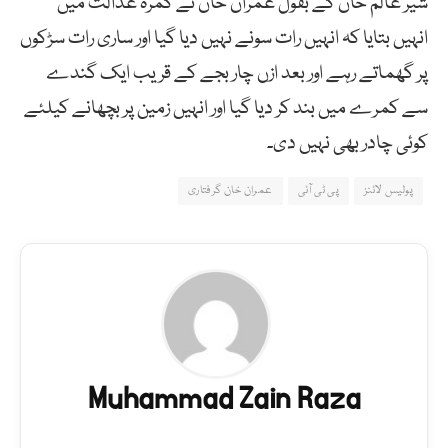
شیر عالم خان کے بقول عمران خان نے کمرہ عدالت میں
انہیں بتایا کہ انہیں رات سونے نہیں دیا گیا اور ساری رات سڑکوں
پر گھماتے رہے اور بعد ازں چار بجے کے قریب ایک گندے
سے کمرے میں بند کر دیا گیا اور انہیں زمین پر بچھانے کیلئے
کوئی چادر بھی نہیں دی۔
پولیس لائنز
پی ٹی آئی
عمران خان گرفتاری
Muhammad Zain Raza