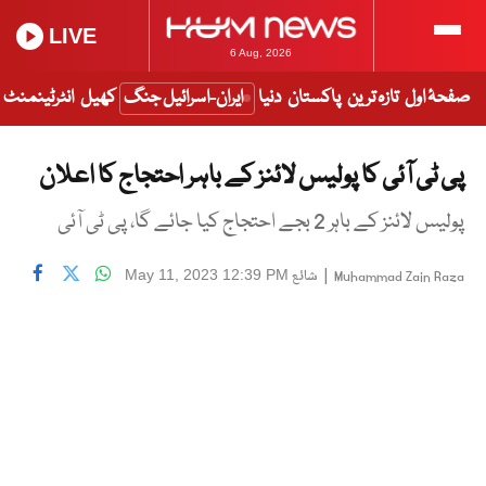
LIVE
6 Aug, 2026
صفحۂ اول
تازہ ترین
پاکستان
دنیا
ایران-اسرائیل جنگ
کھیل
انٹرٹینمنٹ
پی ٹی آئی کا پولیس لائنز کے باہر احتجاج کا اعلان
پولیس لائنز کے باہر 2 بجے احتجاج کیا جائے گا، پی ٹی آئی
|
شائع
May 11, 2023 12:39 PM
Muhammad Zain Raza