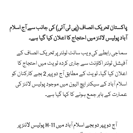
پاکستان تحریک انصاف (پی ٹی آئی) کی جانب سے آج اسلام
آباد پولیس لائنز میں احتجاج کا اعلان کیا گیا ہے۔
سماجی رابطے کی ویب سائٹ ٹوئٹر پر تحریک انصاف کے
آفیشل ٹوئٹر اکاؤنٹ سے جاری کردہ ٹویٹ میں احتجاج کا
اعلان کیا گیا۔ ٹویٹ کے مطابق آج دوپہر 2 بجے کارکنان کو
اسلام آباد کے سیکٹر ایچ الیون میں موجود پولیس لائنز کی
عمارت کے باہر جمع ہونے کا کہا گیا ہے۔
آج دوپہر دو بجے اسلام آباد میں H-11 پولیس لائنز پر