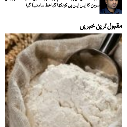
سرجن کا ایس ایس پی کو لکھا گیا خط سامنے آ گیا
مقبول ترین خبریں