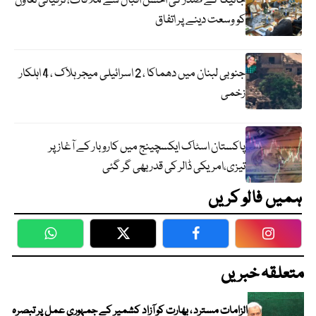
جائیکا کے صدر کی احسن اقبال سے ملاقات، ترقیاتی تعاون
کو وسعت دینے پر اتفاق
جنوبی لبنان میں دھماکا ، 2 اسرائیلی میجر ہلاک ، 4 اہلکار
زخمی
پاکستان اسٹاک ایکسچینج میں کاروبار کے آغاز پر
تیزی،امریکی ڈالر کی قدر بھی گر گئی
ہمیں فالو کریں
WhatsApp
Twitter
Facebook
Faceboo
متعلقہ خبریں
الزامات مسترد ، بھارت کو آزاد کشمیر کے جمہوری عمل پر تبصرہ