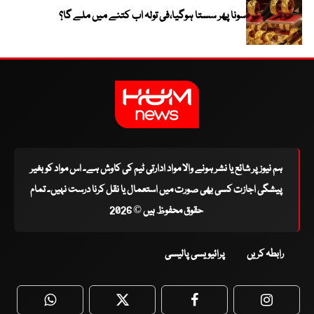
سونا پھر سستا ہوگیا،فی تولہ اب کتنے میں ملے گا؟
ہم نیوز پر شائع یا نشر ہونے والا مواد ادارتی ٹیم کی کاوش ہے۔ اس مواد کو بغیر
پیشگی اجازت کسی بھی صورت میں استعمال یا نقل کرنا درست نہیں۔ تمام
حقوق محفوظ ہیں © 2026
رابطہ کریں
پرائیویسی پالیسی
WhatsApp
Twitter
Facebook
Faceboo