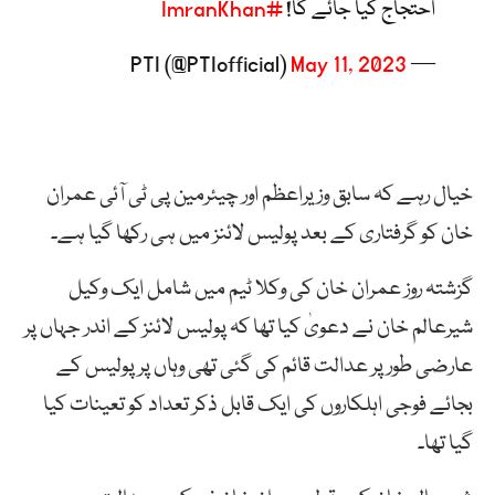
احتجاج کیا جائے گا!
#ImranKhan
May 11, 2023
— PTI (@PTIofficial)
خیال رہے کہ سابق وزیراعظم اور چیئرمین پی ٹی آئی عمران
خان کو گرفتاری کے بعد پولیس لائنز میں ہی رکھا گیا ہے۔
گزشتہ روز عمران خان کی وکلا ٹیم میں شامل ایک وکیل
شیرعالم خان نے دعویٰ کیا تھا کہ پولیس لائنز کے اندر جہاں پر
عارضی طور پر عدالت قائم کی گئی تھی وہاں پر پولیس کے
بجائے فوجی اہلکاروں کی ایک قابل ذکر تعداد کو تعینات کیا
گیا تھا۔