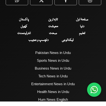
WhatsApp
Twitter
Facebook
Faceboo
صفحۂ اول
تازہ ترین
پاکستان
دنیا
معیشت
کھیل
تعلیم
صحت
انٹرٹینمنٹ
ٹیکنالوجی
دلچسپ و عجیب
Pakistan News in Urdu
Sports News in Urdu
Business News in Urdu
Tech News in Urdu
Entertainment News in Urdu
Health News in Urdu
Hum News English