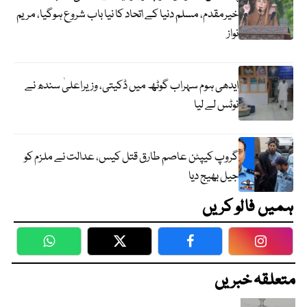
خیرمقدم، مسلم دنیا کے اتحاد کا نیا باب شروع ہوگیا، مریم
نواز
ایدھی ہوم سہراب گوٹھ میں ڈکیتی، وزیراعلیٰ سندھ نے
نوٹس لے لیا
گروپ کیپٹن عاصم طارق قتل کیس، عدالت نے ملزم کو
جیل بھیج دیا
ہمیں فالو کریں
WhatsApp
Twitter
Facebook
Faceboo
متعلقہ خبریں