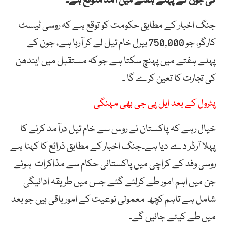
کی جون کے پہلے ہفتے میں آمد متوقع ہے۔
جنگ اخبار کے مطابق حکومت کو توقع ہے کہ روسی ٹیسٹ
کارگو، جو 750,000 بیرل خام تیل لے کر آرہا ہے، جون کے
پہلے ہفتے میں پہنچ سکتا ہے جو کہ مستقبل میں ایندھن
کی تجارت کا تعین کرے گا ۔
پٹرول کے بعد ایل پی جی بھی مہنگی
خیال رہے کہ پاکستان نے روس سے خام تیل درآمد کرنے کا
پہلا آرڈر دے دیا ہے۔جنگ اخبار کے مطابق ذرائع کا کہنا ہے
روسی وفد کے کراچی میں پاکستانی حکام سے مذاکرات ہوئے
جن میں اہم امور طے کرلئے گئے جس میں طریقہ ادائیگی
شامل ہے تاہم کچھ معمولی نوعیت کے امور باقی ہیں جو بعد
میں طے کیئے جائیں گے۔