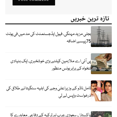
تازہ ترین خبریں
بجلی مزید مہنگی، فیول ایڈجسٹمنٹ کی مد میں فی یونٹ
75 پیسے اضافہ
پی آئی اے ملازمین کیلئے بڑی خوشخبری، ایک بنیادی
تنخواہ کے برابر بونس منظور
تامل ناڈو کے وزیراعلیٰ وجے کی اہلیہ سنگیتا نے طلاق کی
درخواست واپس لے لی
پاکستان، سعودی عرب اور ترکیہ کے دفاعی معاہدے کا