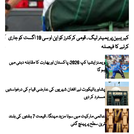
کیریبین پریمیئر لیگ ، قومی کرکٹرز کو این او سی 19 اگست کو جاری
آز
کرنے کا فیصلہ
چھی
ویمنز ایشیا کپ 2026، پاکستان اور بھارت کا مقابلہ دبئی میں
ہو گا
پشاور ہائیکورٹ نے افغان شہریوں کی عارضی قیام کی درخواستیں
مسترد کر دیں
عالمی مارکیٹ میں سونا مزید مہنگا ، قیمت 7 ہفتوں کی بلند
ترین سطح پر پہنچ گئی