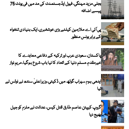
بجلی مزید مہنگی، فیول ایڈجسٹمنٹ کی مد میں فی یونٹ 75
پیسے اضافہ
پی آئی اے ملازمین کیلئے بڑی خوشخبری، ایک بنیادی تنخواہ
کے برابر بونس منظور
پاکستان، سعودی عرب اور ترکیہ کے دفاعی معاہدے کا
خیرمقدم، مسلم دنیا کے اتحاد کا نیا باب شروع ہوگیا، مریم نواز
ایدھی ہوم سہراب گوٹھ میں ڈکیتی، وزیراعلیٰ سندھ نے نوٹس لے
لیا
گروپ کیپٹن عاصم طارق قتل کیس، عدالت نے ملزم کو جیل
بھیج دیا