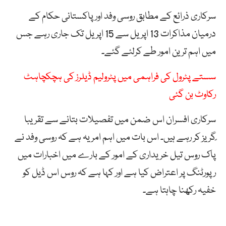
سرکاری ذرائع کے مطابق روسی وفد اور پاکستانی حکام کے
درمیان مذاکرات 13 اپریل سے 15 اپریل تک جاری رہے جس
میں اہم ترین امور طے کرلئے گئے۔
سستے پٹرول کی فراہمی میں پٹرولیم ڈیلرز کی ہچکچاہٹ
رکاوٹ بن گئی
سرکاری افسران اس ضمن میں تفصیلات بتانے سے تقریبا
ًگریز کر رہے ہیں۔ اس بات میں اہم امر یہ ہے کہ روسی وفد نے
پاک روس تیل خریداری کے امور کے بارے میں اخبارات میں
رپورٹنگ پر اعتراض کیا ہے اور کہا ہے کہ روس اس ڈیل کو
خفیہ رکھنا چاہتا ہے۔