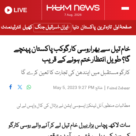
LIVE
7 Aug, 2026
صفحۂ اول
تازہ ترین
پاکستان
دنیا
ایران-اسرائیل جنگ
کھیل
انٹرٹینمنٹ
خام تیل سے بھراروسی کارگوکب پاکستان پہنچے
گا؟ طویل انتظار ختم ہونے کے قریب
کارگو مستقبل میں ایندھن کی تجارت کا تعین کرے گا
|
شائع
May 5, 2023 9:27 PM
Faisal Zaheer
مطالبات منظور،آئل ٹینکرز ایسوسی ایشن نے ہڑتال کی کال واپس لے لی
سات لاکھ پچاس ہزاربیرل خام تیل لے کر آنے والے روسی کارگو