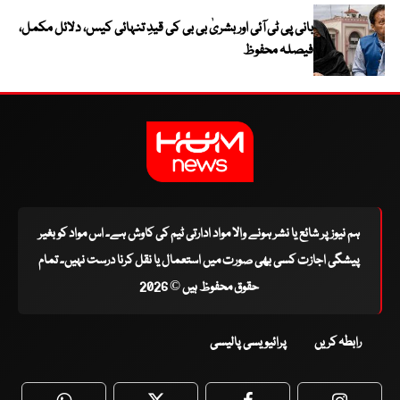
بانی پی ٹی آئی اور بشریٰ بی بی کی قیدِ تنہائی کیس، دلائل مکمل،
فیصلہ محفوظ
ہم نیوز پر شائع یا نشر ہونے والا مواد ادارتی ٹیم کی کاوش ہے۔ اس مواد کو بغیر
پیشگی اجازت کسی بھی صورت میں استعمال یا نقل کرنا درست نہیں۔ تمام
حقوق محفوظ ہیں © 2026
رابطہ کریں
پرائیویسی پالیسی