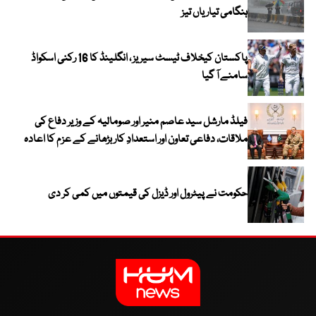
ہنگامی تیاریاں تیز
پاکستان کیخلاف ٹیسٹ سیریز ، انگلینڈ کا 16 رکنی اسکواڈ
سامنے آ گیا
فیلڈ مارشل سید عاصم منیر اور صومالیہ کے وزیر دفاع کی
ملاقات، دفاعی تعاون اور استعدادِ کار بڑھانے کے عزم کا اعادہ
حکومت نے پیٹرول اور ڈیزل کی قیمتوں میں کمی کر دی