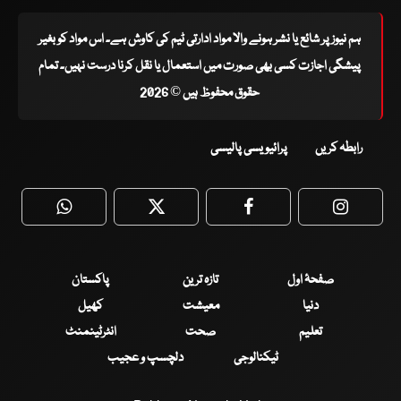
ہم نیوز پر شائع یا نشر ہونے والا مواد ادارتی ٹیم کی کاوش ہے۔ اس مواد کو بغیر
پیشگی اجازت کسی بھی صورت میں استعمال یا نقل کرنا درست نہیں۔ تمام
حقوق محفوظ ہیں © 2026
رابطہ کریں
پرائیویسی پالیسی
WhatsApp
Twitter
Facebook
Faceboo
صفحۂ اول
تازہ ترین
پاکستان
دنیا
معیشت
کھیل
تعلیم
صحت
انٹرٹینمنٹ
ٹیکنالوجی
دلچسپ و عجیب