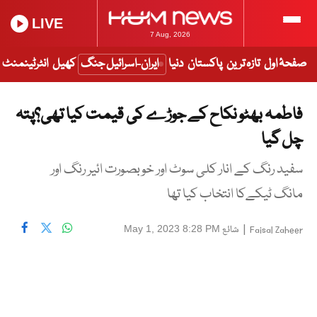
LIVE
7 Aug, 2026
صفحۂ اول
تازہ ترین
پاکستان
دنیا
ایران-اسرائیل جنگ
کھیل
انٹرٹینمنٹ
فاطمہ بھٹو نکاح کے جوڑے کی قیمت کیا تھی؟پتہ
چل گیا
سفید رنگ کے انار کلی سوٹ اور خوبصورت ائیر رنگ اور
مانگ ٹیکےکا انتخاب کیا تھا
|
شائع
May 1, 2023 8:28 PM
Faisal Zaheer