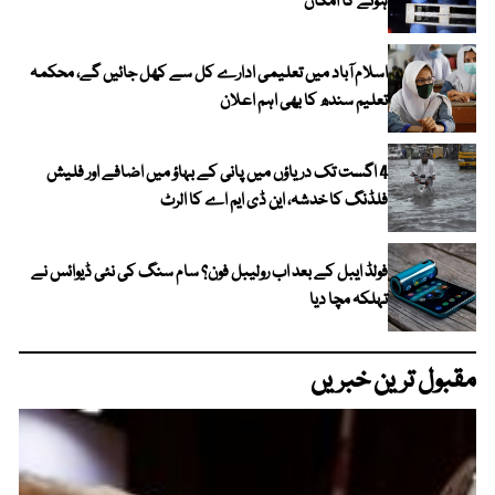
ہونے کا امکان
اسلام آباد میں تعلیمی ادارے کل سے کھل جائیں گے، محکمہ
تعلیم سندھ کا بھی اہم اعلان
4 اگست تک دریاؤں میں پانی کے بہاؤ میں اضافے اور فلیش
فلڈنگ کا خدشہ، این ڈی ایم اے کا الرٹ
فولڈ ایبل کے بعد اب رولیبل فون؟ سام سنگ کی نئی ڈیوائس نے
تہلکہ مچا دیا
مقبول ترین خبریں