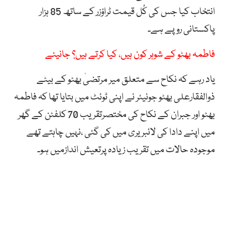
انتخاب کیا جس کی کُل قیمت ٹراؤزر کے ساتھ 85 ہزار
پاکستانی روپے ہے۔
فاطمہ بھٹو کے شوہر کون ہیں، کیا کرتے ہیں؟ جانیئے
یاد رہے کہ نکاح سے متعلق میر مرتضیٰ بھٹو کے بیٹے
ذوالفقارعلی بھٹو جونیئر نے اپنی ٹوئٹ میں بتایا تھا کہ فاطمہ
بھٹو اور جبران کے نکاح کی مختصرتقریب 70 کلفٹن کے گھر
میں اپنے دادا کی لائبریری میں کی گئی ،نہیں چاہتے تھے
موجودہ حالات میں تقریب زیادہ پرتعیش اندازمیں ہو۔