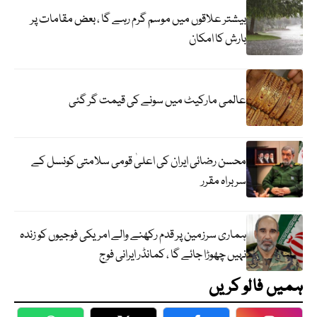
بیشتر علاقوں میں موسم گرم رہے گا ، بعض مقامات پر
بارش کا امکان
عالمی مارکیٹ میں سونے کی قیمت گر گئی
محسن رضائی ایران کی اعلیٰ قومی سلامتی کونسل کے
سربراہ مقرر
ہماری سرزمین پر قدم رکھنے والے امریکی فوجیوں کو زندہ
نہیں چھوڑا جائے گا ، کمانڈر ایرانی فوج
ہمیں فالو کریں