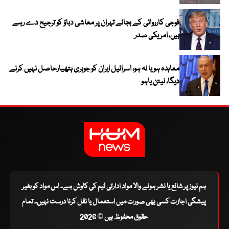
فوجی کارروائی کے بجائے تہران پر معاشی دباؤ کو ترجیح دے رہے
ہیں، امریکی صدر
معاہدہ ہو یا نہ ہو، اسرائیل ایران کو جوہری ہتھیارحاصل نہیں کرنے
دیگا، نیتن یاہو
ہم نیوز پر شائع یا نشر ہونے والا مواد ادارتی ٹیم کی کاوش ہے۔ اس مواد کو بغیر
پیشگی اجازت کسی بھی صورت میں استعمال یا نقل کرنا درست نہیں۔ تمام
حقوق محفوظ ہیں © 2026