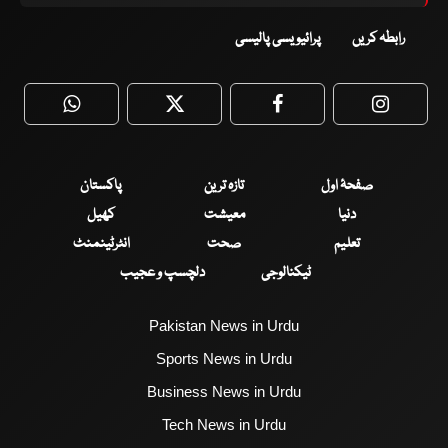
رابطہ کریں
پرائیویسی پالیسی
WhatsApp
Twitter
Facebook
Faceboo
صفحۂ اول
تازہ ترین
پاکستان
دنیا
معیشت
کھیل
تعلیم
صحت
انٹرٹینمنٹ
ٹیکنالوجی
دلچسپ و عجیب
Pakistan News in Urdu
Sports News in Urdu
Business News in Urdu
Tech News in Urdu