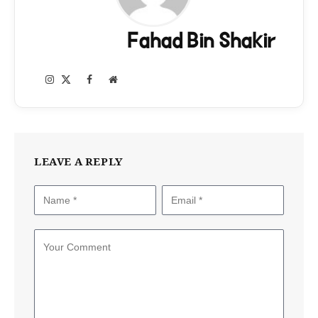
Fahad Bin Shakir
Instagram
Facebook
X
Website
(Twitter)
LEAVE A REPLY