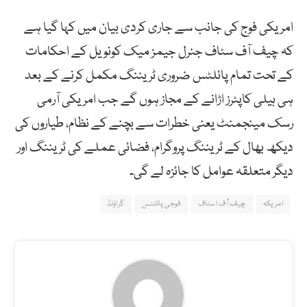
امریکی فوج کی جانب سے جاری کردی بیان میں کہا گیا ہے
کہ چیف آف سٹاف جنرل جیمز میک کونویل کے احکامات
کے تحت تمام پائلٹس ضروری ٹریننگ مکمل کرنے کے بعد
ہی ہیلی کاپٹرز اڑانے کے مجاز ہوں گے جب امریکی آرمی
رسک مینجمنٹ یعنی خطرات سے بچنے کے نظام، طیاروں کی
دیکھ بھال کے ٹریننگ پروگرام، فضائی عملے کی ٹریننگ اور
دیگر متعلقہ عوامل کا جائزہ لے گی۔
امریکہ
چیف آف اسٹاف
فوجی پائلٹس
گراؤنڈ