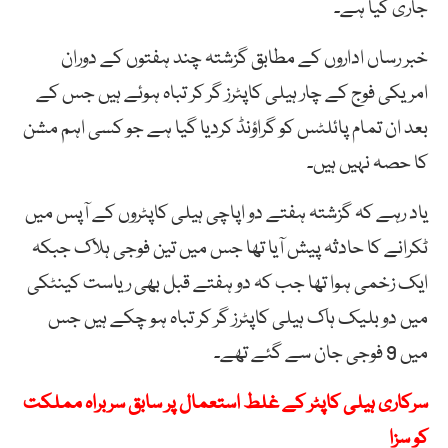
جاری کیا ہے۔
خبر رساں اداروں کے مطابق گزشتہ چند ہفتوں کے دوران
امریکی فوج کے چار ہیلی کاپٹرز گر کر تباہ ہوئے ہیں جس کے
بعد ان تمام پائلٹس کو گراؤنڈ کردیا گیا ہے جو کسی اہم مشن
کا حصہ نہیں ہیں۔
یاد رہے کہ گزشتہ ہفتے دو اپاچی ہیلی کاپٹروں کے آپس میں
ٹکرانے کا حادثہ پیش آیا تھا جس میں تین فوجی ہلاک جبکہ
ایک زخمی ہوا تھا جب کہ دو ہفتے قبل بھی ریاست کینٹکی
میں دو بلیک ہاک ہیلی کاپٹرز گر کر تباہ ہو چکے ہیں جس
میں 9 فوجی جان سے گئے تھے۔
سرکاری ہیلی کاپٹر کے غلط استعمال پر سابق سربراہ مملکت
کو سزا