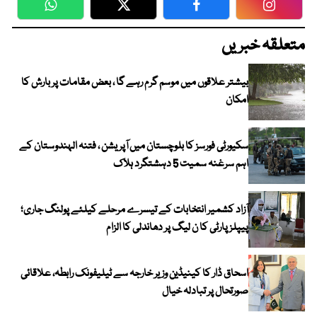
WhatsApp
Twitter
Facebook
Faceboo
متعلقہ خبریں
بیشتر علاقوں میں موسم گرم رہے گا ، بعض مقامات پر بارش کا
امکان
سکیورٹی فورسز کا بلوچستان میں آپریشن ، فتنہ الہندوستان کے
اہم سرغنہ سمیت 5 دہشتگرد ہلاک
آزاد کشمیر انتخابات کے تیسرے مرحلے کیلئے پولنگ جاری؛
پیپلز پارٹی کا ن لیگ پر دھاندلی کا الزام
اسحاق ڈار کا کینیڈین وزیر خارجہ سے ٹیلیفونک رابطہ، علاقائی
صورتحال پر تبادلہ خیال