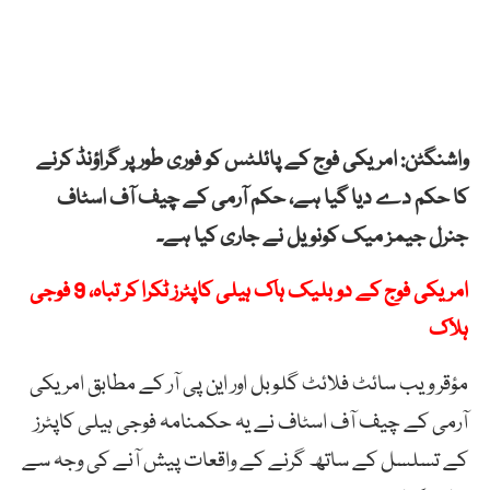
واشنگٹن: امریکی فوج کے پائلٹس کو فوری طور پر گراؤنڈ کرنے
کا حکم دے دیا گیا ہے، حکم آرمی کے چیف آف اسٹاف
جنرل جیمز میک کونویل نے جاری کیا ہے۔
امریکی فوج کے دو بلیک ہاک ہیلی کاپٹرز ٹکرا کر تباہ، 9 فوجی
ہلاک
مؤقر ویب سائٹ فلائٹ گلوبل اور این پی آر کے مطابق امریکی
آرمی کے چیف آف اسٹاف نے یہ حکمنامہ فوجی ہیلی کاپٹرز
کے تسلسل کے ساتھ گرنے کے واقعات پیش آنے کی وجہ سے