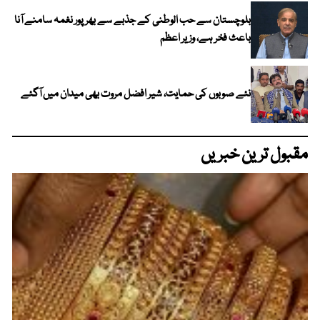
بلوچستان سے حب الوطنی کے جذبے سے بھرپور نغمہ سامنے آنا
باعث فخر ہے، وزیر اعظم
نئے صوبوں کی حمایت، شیر افضل مروت بھی میدان میں آگئے
مقبول ترین خبریں