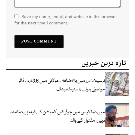
Save my name, email, and website in this browser
for the next time I comment.
تازہ ترین خبریں
ترسیلات زر میں بڑا اضافہ ، جولائی میں 3.6 ارب ڈالر
موصول ہوئے ، اسٹیٹ بینک
میر رضا کیس میں جوڈیشل کمیشن کے قیام پر رضامند
نہیں، مقتول کے والد