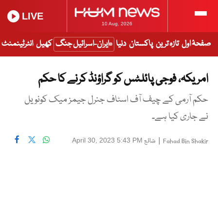
LIVE
10 Aug, 2026
صفحۂ اول
تازہ ترین
پاکستان
دنیا
ایران-اسرائیل جنگ
کھیل
انٹرٹینمنٹ
امریکہ، فوجی پائلٹس کو گراؤنڈ کرنے کا حکم
حکم آرمی کے چیف آف اسٹاف جنرل جیمز میک کونویل
نے جاری کیا ہے۔
|
شائع
April 30, 2023 5:43 PM
Fahad Bin Shakir